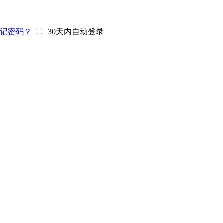
记密码？
30天内自动登录