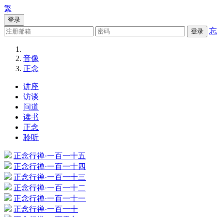
繁
登录
忘
登录
音像
正念
讲座
访谈
问道
读书
正念
聆听
正念行禅·一百一十五
正念行禅·一百一十四
正念行禅·一百一十三
正念行禅·一百一十二
正念行禅·一百一十一
正念行禅·一百一十