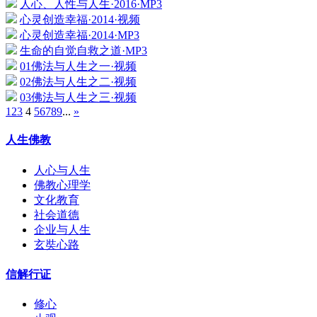
人心、人性与人生·2016·MP3
心灵创造幸福·2014·视频
心灵创造幸福·2014·MP3
生命的自觉自救之道·MP3
01佛法与人生之一·视频
02佛法与人生之二·视频
03佛法与人生之三·视频
1
2
3
4
5
6
7
8
9
...
»
人生佛教
人心与人生
佛教心理学
文化教育
社会道德
企业与人生
玄奘心路
信解行证
修心