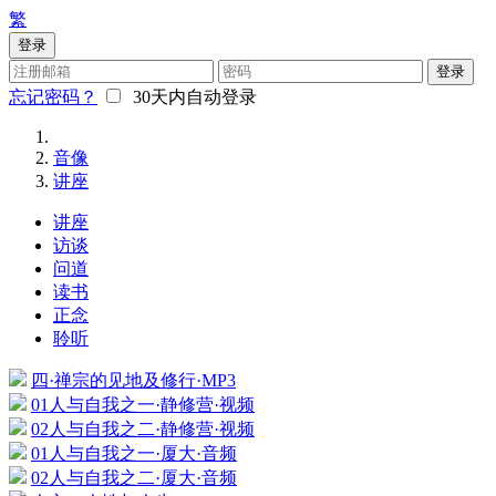
繁
登录
登录
忘记密码？
30天内自动登录
音像
讲座
讲座
访谈
问道
读书
正念
聆听
四·禅宗的见地及修行·MP3
01人与自我之一·静修营·视频
02人与自我之二·静修营·视频
01人与自我之一·厦大·音频
02人与自我之二·厦大·音频