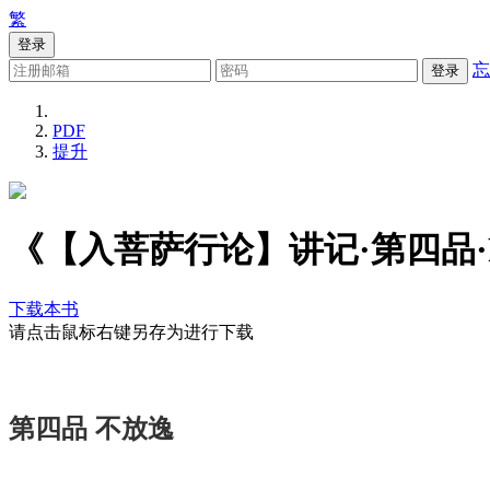
繁
登录
忘
登录
PDF
提升
《【入菩萨行论】讲记·第四品·
下载本书
请点击鼠标右键另存为进行下载
第四品
不放逸