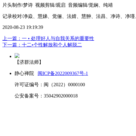
片头制作/梦诗 视频剪辑/观启 音频编辑/觉娴、纯靖
记录校对/净焱、慧娣、觉俪、法婧、慧翀、法昌、净诗
、
净瑾
2020-08-23 19:19:39
上一篇：一 • 处理好人与自我关系的重要性
下一篇：十二•个性解放和个人解脱二
【济群法师】
静心禅院
闽ICP备2022009367号-1
许可证编号：闽（2022）0000100
公安备案号：35042902000018