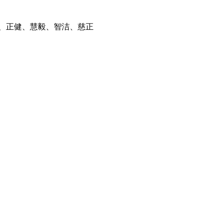
、
正健
、慧毅
、智洁
、
慈正