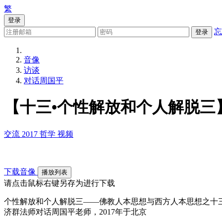
繁
登录
忘
登录
音像
访谈
对话周国平
【十三•个性解放和个人解脱三
交流
2017
哲学
视频
下载音像
播放列表
请点击鼠标右键另存为进行下载
个性解放和个人解脱三——佛教人本思想与西方人本思想之十
济群法师对话周国平老师，2017年于北京