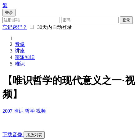
繁
登录
登录
忘记密码？
30天内自动登录
音像
讲座
宗派知识
唯识
【唯识哲学的现代意义之一·视
频】
2007
唯识
哲学
视频
下载音像
播放列表