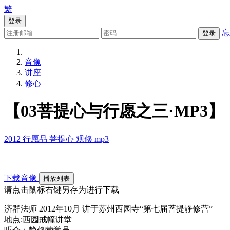
繁
登录
忘
登录
音像
讲座
修心
【03菩提心与行愿之三·MP3】
2012
行愿品
菩提心
观修
mp3
下载音像
播放列表
请点击鼠标右键另存为进行下载
济群法师 2012年10月 讲于苏州西园寺“第七届菩提静修营”
地点:西园戒幢讲堂