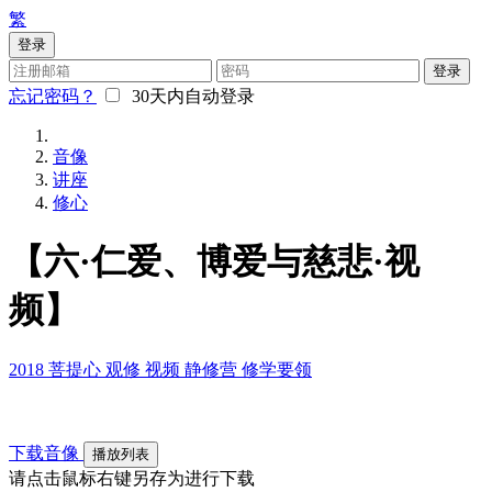
繁
登录
登录
忘记密码？
30天内自动登录
音像
讲座
修心
【六·仁爱、博爱与慈悲·视
频】
2018
菩提心
观修
视频
静修营
修学要领
下载音像
播放列表
请点击鼠标右键另存为进行下载