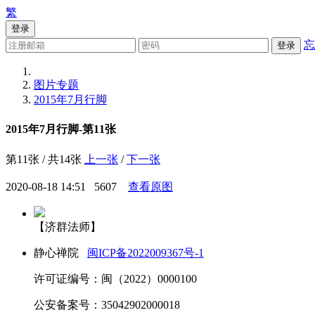
繁
登录
忘
登录
图片专题
2015年7月行脚
2015年7月行脚-第11张
第11张 / 共14张
上一张
/
下一张
2020-08-18 14:51
5607
查看原图
【济群法师】
静心禅院
闽ICP备2022009367号-1
许可证编号：闽（2022）0000100
公安备案号：35042902000018