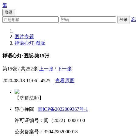
繁
登录
忘
登录
图片专题
禅语心灯·图版
禅语心灯·图版-第15张
第15张 / 共252张
上一张
/
下一张
2020-08-18 11:06
4525
查看原图
【济群法师】
静心禅院
闽ICP备2022009367号-1
许可证编号：闽（2022）0000100
公安备案号：35042902000018