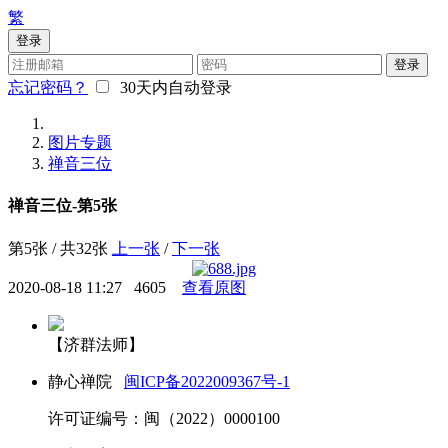
繁
登录
登录
忘记密码？
30天内自动登录
图片专题
禅音三位
禅音三位-第5张
第5张 / 共32张
上一张
/
下一张
2020-08-18 11:27
4605
查看原图
【济群法师】
静心禅院
闽ICP备2022009367号-1
许可证编号：闽（2022）0000100