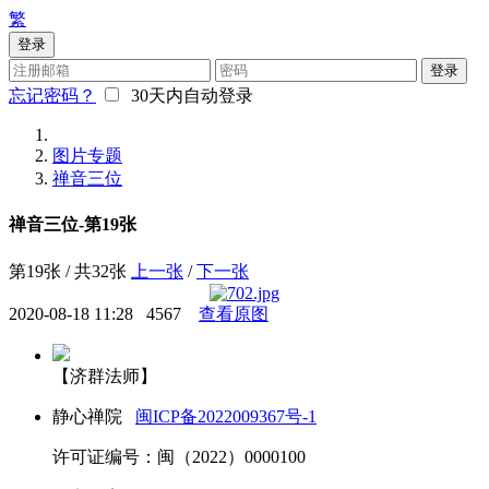
繁
登录
登录
忘记密码？
30天内自动登录
图片专题
禅音三位
禅音三位-第19张
第19张 / 共32张
上一张
/
下一张
2020-08-18 11:28
4567
查看原图
【济群法师】
静心禅院
闽ICP备2022009367号-1
许可证编号：闽（2022）0000100