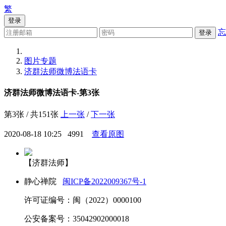
繁
登录
忘
登录
图片专题
济群法师微博法语卡
济群法师微博法语卡-第3张
第3张 / 共151张
上一张
/
下一张
2020-08-18 10:25
4991
查看原图
【济群法师】
静心禅院
闽ICP备2022009367号-1
许可证编号：闽（2022）0000100
公安备案号：35042902000018