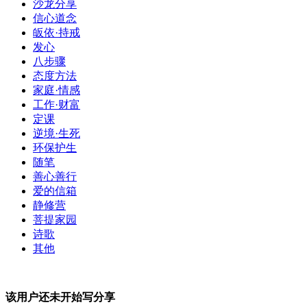
沙龙分享
信心道念
皈依·持戒
发心
八步骤
态度方法
家庭·情感
工作·财富
定课
逆境·生死
环保护生
随笔
善心善行
爱的信箱
静修营
菩提家园
诗歌
其他
该用户还未开始写分享