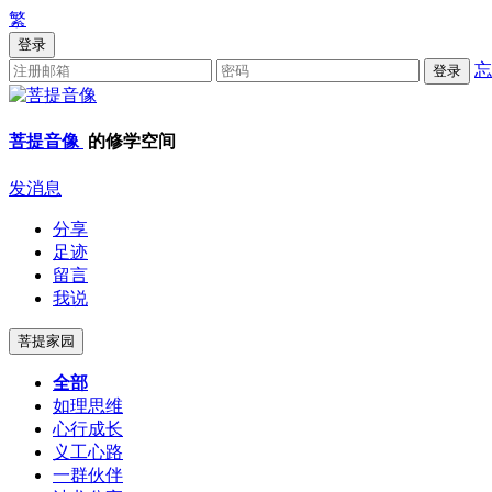
繁
登录
忘
登录
菩提音像
的修学空间
发消息
分享
足迹
留言
我说
菩提家园
全部
如理思维
心行成长
义工心路
一群伙伴