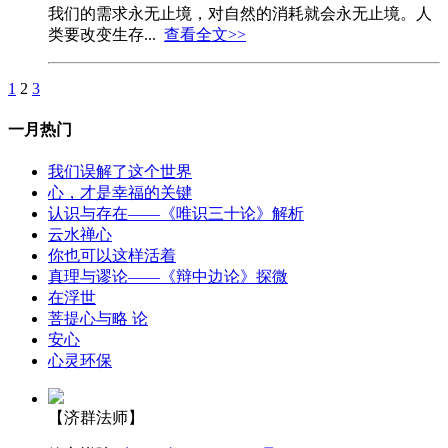
我们的需求永无止境，对自然的消耗就会永无止境。人
类要改变生存...
查看全文>>
1
2
3
一月热门
我们误解了这个世界
心，才是幸福的关键
认识与存在——《唯识三十论》解析
云水禅心
你也可以这样活着
真理与谬论——《辩中边论》探微
在浮世
菩提心与略 论
安心
心灵环保
【济群法师】