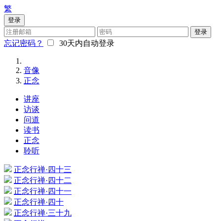
繁
登录
登录
忘记密码？
30天内自动登录
音像
正念
讲座
访谈
问道
读书
正念
聆听
正念行禅·四十三
正念行禅·四十二
正念行禅·四十一
正念行禅·四十
正念行禅·三十九