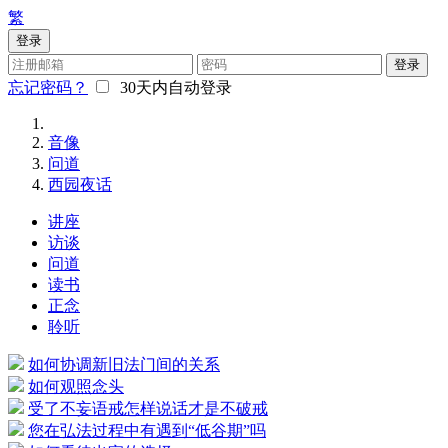
繁
登录
登录
忘记密码？
30天内自动登录
音像
问道
西园夜话
讲座
访谈
问道
读书
正念
聆听
如何协调新旧法门间的关系
如何观照念头
受了不妄语戒怎样说话才是不破戒
您在弘法过程中有遇到“低谷期”吗