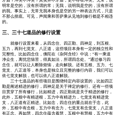
矛盾？冲突不冲突？其实并不矛盾，更不存在冲突。无常，说
明常是空的，没有所谓的常；无我，说明我是空的，没有所谓
的我。事实上，无常无我本身也是空的另一种表达方式，只是
不那么彻底。可见，声闻乘和菩萨乘从见地到修行都是不相违
的。
三、三十七道品的修行设置
就修行设置来看，从四念住、四正勤、四神足，到五根、
五力，再到七觉支、八正道，这些项目本身有一定的独立性和
完整性。比如四念住，佛陀在《杂阿含经》中说：“有一乘道
净众生，离忧悲恼苦，得真如法，所谓四念处。”通过修习四
念住，就可以让人断除烦恼，走向解脱。还有五根、五力、七
觉支、八正道等，本身也是独立且完整的修行内容，我们可以
依七觉支解脱，也可以依八正道解脱。
三十七道品的有些项目是围绕特定内容设置的，比如四正
勤是阐述精进的修行，四神足是关于禅定的修行。还有一些项
目贯穿了所有修行，比如精进，四正勤就是关于精进的修行，
此外，五根中有精进根，五力中有精进力，七觉支有精进觉
支，八正道有正精进。比如念，四念住的重点就在于念，此
外，五根中有念根，五力中有念力，七觉支有念觉支，八正道
有正念。再如慧，四念住蕴含着慧，五根中有慧根，五力中有