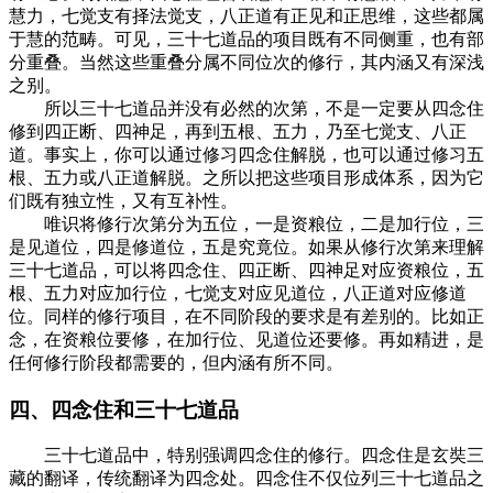
慧力，七觉支有择法觉支，八正道有正见和正思维，这些都属
于慧的范畴。可见，三十七道品的项目既有不同侧重，也有部
分重叠。当然这些重叠分属不同位次的修行，其内涵又有深浅
之别。
所以三十七道品并没有必然的次第，不是一定要从四念住
修到四正断、四神足，再到五根、五力，乃至七觉支、八正
道。事实上，你可以通过修习四念住解脱，也可以通过修习五
根、五力或八正道解脱。之所以把这些项目形成体系，因为它
们既有独立性，又有互补性。
唯识将修行次第分为五位，一是资粮位，二是加行位，三
是见道位，四是修道位，五是究竟位。如果从修行次第来理解
三十七道品，可以将四念住、四正断、四神足对应资粮位，五
根、五力对应加行位，七觉支对应见道位，八正道对应修道
位。同样的修行项目，在不同阶段的要求是有差别的。比如正
念，在资粮位要修，在加行位、见道位还要修。再如精进，是
任何修行阶段都需要的，但内涵有所不同。
四、四念住和三十七道品
三十七道品中，特别强调四念住的修行。四念住是玄奘三
藏的翻译，传统翻译为四念处。四念住不仅位列三十七道品之