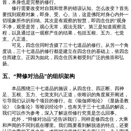
首，本身也是完整的修行。
修行需要改变对自我和世界的错误认知。怎么改变？首先
要找到观察对象，即身、受、心、法，这是佛陀对身心内外一
切现象所作的归纳。其次是有观察的智慧，即四念住的“观身
不净，观受是苦，观心无常，观法无我”。第三是知道观察流
程，以及通过这一观察产生的结果，包括五根、五力、七觉
支、八正道。
可见，四念住同时含摄了三十七道品的修行。从另一个角
度说，三十七道品的修行都是建立在四念住的基础上，依四念
住而建立。正因为如此，四念住历来都受到广泛的推崇和弘
扬。
五、“辩修对治品”的组织架构
本品围绕三十七道品的施设，从四念住、四正断、四神
足、五根、五力、七觉支到八正道，依唯识的角度展开阐述，
引导我们认识每个项目的修行。在《瑜伽师地论》《显扬圣教
论》《杂集论》等唯识经论中，也有关于三十七道品的解说，
我们可以作为参考，深入了解这些修行究竟是怎么回事。
此外，“辩修对治品”还告诉我们，同样是修四念住，大乘
和声闻的不同到底在哪里。我们既要看到解脱道的特点，还要