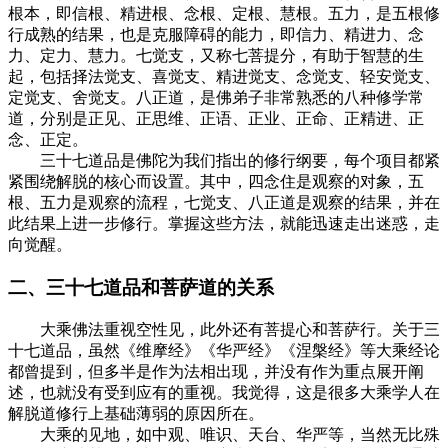
根本，即信根、精进根、念根、定根、慧根。五力，是五根修
行成熟的结果，也是克服障碍的能力，即信力、精进力、念
力、定力、慧力。七觉支，又称七菩提分，有助于智慧的生
起，包括择法觉支、喜觉支、精进觉支、念觉支、轻安觉支、
定觉支、舍觉支。八正道，是佛弟子非常熟悉的八种修学常
道，分别是正见、正思维、正语、正业、正命、正精进、正
念、正定。
三十七道品是佛陀为我们指出的修行纲要，每个项目都紧
紧围绕解脱的核心而设置。其中，四念住是观察的对象，五
根、五力是观察的流程，七觉支、八正道是观察的结果，并在
此结果上进一步修行。掌握这些方法，就能迅速走出迷惑，走
向觉醒。
二、三十七道品和菩萨道的关系
大乘佛法重视空性见，此外还有菩提心和菩萨行。关于三
十七道品，虽然《维摩经》《华严经》《涅槃经》等大乘经论
都曾提到，但多半是作为法相出现，并没有作为重点展开阐
述，也就没有受到应有的重视。我觉得，这是很多大乘学人在
解脱道修行上基础薄弱的原因所在。
大乘的见地，如中观、唯识、天台、华严等，当然无比殊