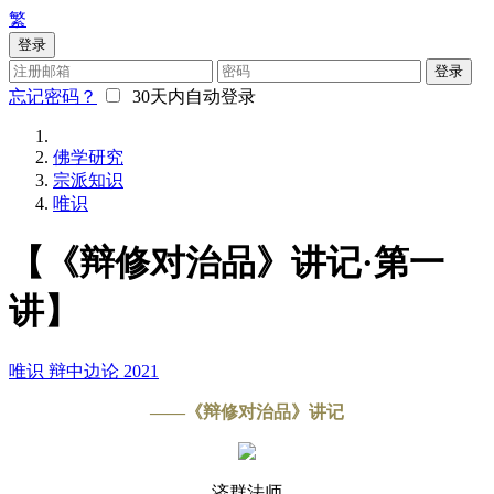
繁
登录
登录
忘记密码？
30天内自动登录
佛学研究
宗派知识
唯识
【《辩修对治品》讲记·第一
讲】
唯识
辩中边论
2021
——《辩修对治品》讲记
济群法师