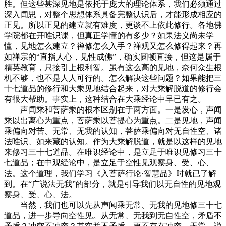
胜。但这些甚深见地是依托于庞大的理论体系，我们必须通过
深入闻思，对整个思想体系具备完整认识后，才能形成相应的
正见。所以正见的建立就有难度，更谈不上依此修行。各地佛
学院都在开唯识课，但真正学懂的有多少？如果法义尚未学
懂，见地怎么建立？禅修怎么入手？禅观又怎么修得起来？再
如禅宗的“直指人心，见性成佛”，确实圆顿直接，但这是属于
精英教育，只接引上根利智。虽有这么高的见地，奈何众生根
机不够，也不是人人可行的。怎么解决这些问题？如果能把三
十七道品的修行和大乘见地结合起来，对大乘解脱道的修行会
有很大帮助。事实上，这种结合在大乘经论中早已有之。
声闻乘和菩萨乘的根本区别在于两方面。一是发心，声闻
乘以出离心为重点，菩萨乘以菩提心为重点。二是见地，声闻
乘偏向对苦、无常、无我的认知，菩萨乘偏向对无自性空、诸
法唯识、如来藏的认知。作为大乘解脱道，就是以这样的见地
来修习三十七道品。在唯识经论中，是立足于唯识见修习三十
七道品；在中观经论中，是立足于空性见观察身、受、心、
法。这个道理，我们学习《入菩萨行论·智慧品》时就已了解
到。在“广说法无我”的部分，就是引导我们以无自性的见地观
察身、受、心、法。
当然，我们也可以先从声闻乘无常、无我的见地修三十七
道品，进一步导向空性见。从无常、无我到无自性空，矛盾不