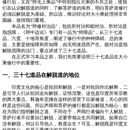
修行后，又在“辩无上乘品”中特别指出大乘的不共之处，使我
们在认识解脱道的同时，了解菩萨道的殊胜，明白菩萨道修行
必须以解脱道为基础。所以说，唯识经论对大小乘处理得非常
圆融，值得我们重视。
本品名为“辩修对治品”，包括所对治和能对治。所对治是
指惑障，《辩中边论》专门有一品为“辩障品”，从三十七道
品、六度、十地等角度，阐述了修行中的种种障碍。总的来
说，主要是烦恼障和所知障，由无明迷惑而产生。能对治是指
解除惑障的法门，重点讲述了三十七道品。
在正式学习本品之前，我们先简要说明三十七道品在大小
乘修行中的重要性。
一、三十七道品在解脱道的地位
印度文化的核心是轮回和解脱，一是对轮回作出解释，二
是引导人们从轮回走向解脱，证悟涅槃。这也是印度所有宗教
的两大重点。释迦牟尼佛在这样的背景下出家修道，关心的同
样是这些问题。所以声闻和菩萨的修行都是以解脱为核心，都
在为我们指明解脱之道。不同在于，声闻行者偏向个人解脱，
菩萨行者不仅要自己解脱，还要带领众生共同解脱。如果自己
没有解脱，何以引导他人，救度众生？可见，解脱既是印度文
化的核心，也是三乘佛法的共同目标。