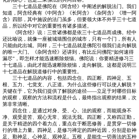
三十七道品是佛陀在《阿含经》中阐述的解脱法门。我们
知道，阿含经典有《中阿含》《长阿含》《杂阿含》《增一阿
含》四部，其中施设的法门虽多，但要领大体不外乎三十七道
品，所以经中对它的重要性有诸多描述。
《阿含经》说：三世诸佛都是依三十七道品而成佛。经中
还比喻说，就像一座被城墙围住的城市，只有一个门，所有人
只能由此出城。同样，三十七道品就是佛陀引领我们走向解脱
的唯一大门。《杂阿含经》还讲到，有比丘问佛陀“如何速得
漏尽”，即怎样才能迅速断除烦恼。佛陀说：你要精进修习三
十七道品，由此才能迅速断除烦恼，走向解脱。这都是说明三
十七道品在解脱道修行中的重要性。
三十七道品的内容，包括四念住、四正断、四神足、五
根、五力、七觉支、八正道。为什么这些修行可以使人解脱？
关键在于，它为我们提供了解脱的途径——立足于对哪些目标
的观察，观察的方法和流程是什么，最终指出观察的结果，次
第非常清晰。
四念住，是通过对身、受、心、法的观察，而能观身不
净、观受是苦、观心无常、观法无我。四正断，又称四正勤，
是关于精进的四个着力点，重点在于断恶修善，是贯穿一切修
行的增上力量。四神足，是修习禅定的四种近因，分别是欲神
足、勤神足、心神足、观神足。五根，是能生一切善法的五种