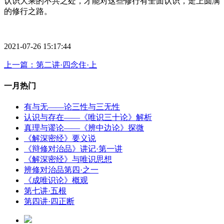
认识大乘的不共之处，才能对这些修行有全面认识，走上圆满
的修行之路。
2021-07-26 15:17:44
上一篇：第二讲·四念住·上
一月热门
有与无——论三性与三无性
认识与存在——《唯识三十论》解析
真理与谬论——《辨中边论》探微
《解深密经》要义说
《辩修对治品》讲记·第一讲
《解深密经》与唯识思想
辨修对治品第四·之一
《成唯识论》概观
第七讲·五根
第四讲·四正断