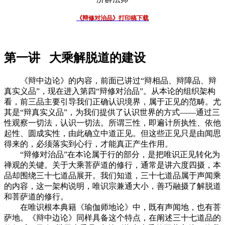
《辩修对治品》打印稿下载
第一讲 大乘解脱道的建设
《辩中边论》的内容，前面已讲过“辩相品、辩障品、辩
真实义品”，现在进入第四“辩修对治品”。从本论的组织架构
看，前三品主要引导我们正确认识境界，属于正见的范畴。尤
其是“辩真实义品”，为我们提供了认识世界的方式——通过三
性观察一切法，认识一切法。所谓三性，即遍计所执性、依他
起性、圆成实性，由此确立中道正见。但这些正见只是由闻思
得来的，必须落实到心行，才能真正产生作用。
“辩修对治品”在本论属于行的部分，是把唯识正见转化为
禅观的关键。关于大乘菩萨道的修行，通常是讲六度四摄，本
品却围绕三十七道品展开。我们知道，三十七道品属于声闻乘
的内容，这一架构说明，唯识宗兼通大小，善巧融摄了解脱道
和菩萨道的修行。
在唯识根本典籍《瑜伽师地论》中，既有声闻地，也有菩
萨地。《辩中边论》同样具备这个特点，在阐述三十七道品的