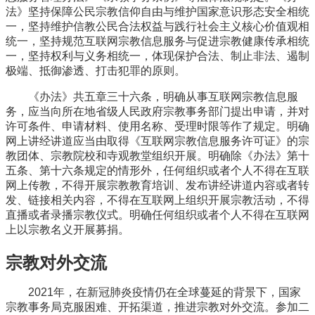
法》坚持保障公民宗教信仰自由与维护国家意识形态安全相统
一，坚持维护信教公民合法权益与践行社会主义核心价值观相
统一，坚持规范互联网宗教信息服务与促进宗教健康传承相统
一，坚持权利与义务相统一，体现保护合法、制止非法、遏制
极端、抵御渗透、打击犯罪的原则。
《办法》共五章三十六条，明确从事互联网宗教信息服
务，应当向所在地省级人民政府宗教事务部门提出申请，并对
许可条件、申请材料、使用名称、受理时限等作了规定。明确
网上讲经讲道应当由取得《互联网宗教信息服务许可证》的宗
教团体、宗教院校和寺观教堂组织开展。明确除《办法》第十
五条、第十六条规定的情形外，任何组织或者个人不得在互联
网上传教，不得开展宗教教育培训、发布讲经讲道内容或者转
发、链接相关内容，不得在互联网上组织开展宗教活动，不得
直播或者录播宗教仪式。明确任何组织或者个人不得在互联网
上以宗教名义开展募捐。
宗教对外交流
2021年，在新冠肺炎疫情仍在全球蔓延的背景下，国家
宗教事务局克服困难、开拓渠道，推进宗教对外交流。参加二