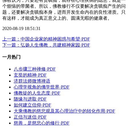
佛教认为，只要还有贪嗔痴，就存在心理疾病的隐患，就是一
个烦恼的带菌者。所以，佛教修行不仅要解决贪嗔痴产生的问
题，还要解决贪嗔痴本身，进而开发生命内在的良性潜质。只
有这样，才能成为真正意义上的、圆满无暇的健康者。
2020-08-19 18:51:31
上一篇：中国企业家的精神困惑与希望·PDF
下一篇：弘扬人生佛教，共建精神家园·PDF
一月热门
八步骤三种禅修·PDF
玄奘的精神·PDF
济群法师微博禅语
心理学视角的佛学世界·PDF
佛教徒的人生态度·PDF
随缘与进取·PDF
如何建立信仰·PDF
大乘佛教的慈悲观及其心理治疗中的转化作用·PDF
正信与迷信·PDF
慈善，是慈悲心的修行·PDF