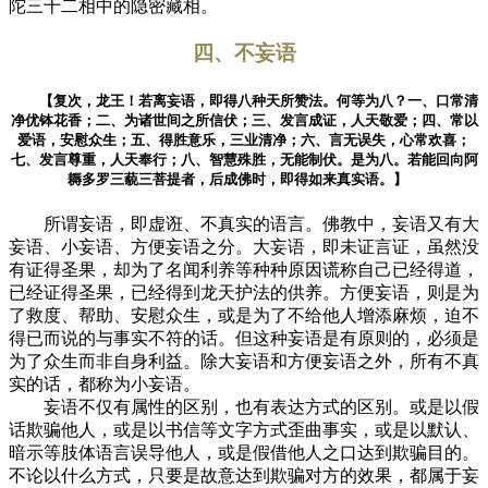
陀三十二相中的隐密藏相。
四、不妄语
【复次，龙王！若离妄语，即得八种天所赞法。何等为八？一、口常清
净优钵花香；二、为诸世间之所信伏；三、发言成证，人天敬爱；四、常以
爱语，安慰众生；五、得胜意乐，三业清净；六、言无误失，心常欢喜；
七、发言尊重，人天奉行；八、智慧殊胜，无能制伏。是为八。若能回向阿
耨多罗三藐三菩提者，后成佛时，即得如来真实语。】
所谓妄语，即虚诳、不真实的语言。佛教中，妄语又有大
妄语、小妄语、方便妄语之分。大妄语，即未证言证，虽然没
有证得圣果，却为了名闻利养等种种原因谎称自己已经得道，
已经证得圣果，已经得到龙天护法的供养。方便妄语，则是为
了救度、帮助、安慰众生，或是为了不给他人增添麻烦，迫不
得已而说的与事实不符的话。但这种妄语是有原则的，必须是
为了众生而非自身利益。除大妄语和方便妄语之外，所有不真
实的话，都称为小妄语。
妄语不仅有属性的区别，也有表达方式的区别。或是以假
话欺骗他人，或是以书信等文字方式歪曲事实，或是以默认、
暗示等肢体语言误导他人，或是假借他人之口达到欺骗目的。
不论以什么方式，只要是故意达到欺骗对方的效果，都属于妄