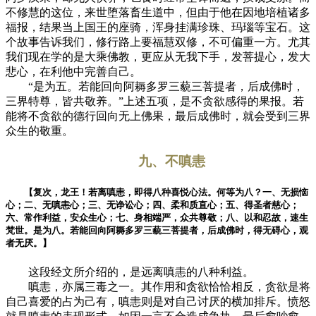
不修慧的这位，来世堕落畜生道中，但由于他在因地培植诸多
福报，结果当上国王的座骑，浑身挂满珍珠、玛瑙等宝石。这
个故事告诉我们，修行路上要福慧双修，不可偏重一方。尤其
我们现在学的是大乘佛教，更应从无我下手，发菩提心，发大
悲心，在利他中完善自己。
“是为五。若能回向阿耨多罗三藐三菩提者，后成佛时，
三界特尊，皆共敬养。”上述五项，是不贪欲感得的果报。若
能将不贪欲的德行回向无上佛果，最后成佛时，就会受到三界
众生的敬重。
九、不嗔恚
【复次，龙王！若离嗔恚，即得八种喜悦心法。何等为八？一、无损恼
心；二、无嗔恚心；三、无诤讼心；四、柔和质直心；五、得圣者慈心；
六、常作利益，安众生心；七、身相端严，众共尊敬；八、以和忍故，速生
梵世。是为八。若能回向阿耨多罗三藐三菩提者，后成佛时，得无碍心，观
者无厌。】
这段经文所介绍的，是远离嗔恚的八种利益。
嗔恚，亦属三毒之一。其作用和贪欲恰恰相反，贪欲是将
自己喜爱的占为己有，嗔恚则是对自己讨厌的横加排斥。愤怒