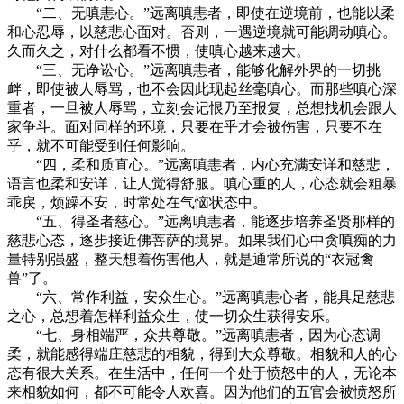
“二、无嗔恚心。”远离嗔恚者，即使在逆境前，也能以柔
和心忍辱，以慈悲心面对。否则，一遇逆境就可能调动嗔心。
久而久之，对什么都看不惯，使嗔心越来越大。
“三、无诤讼心。”远离嗔恚者，能够化解外界的一切挑
衅，即使被人辱骂，也不会因此现起丝毫嗔心。而那些嗔心深
重者，一旦被人辱骂，立刻会记恨乃至报复，总想找机会跟人
家争斗。面对同样的环境，只要在乎才会被伤害，只要不在
乎，就不可能受到任何影响。
“四，柔和质直心。”远离嗔恚者，内心充满安详和慈悲，
语言也柔和安详，让人觉得舒服。嗔心重的人，心态就会粗暴
乖戾，烦躁不安，时常处在气恼状态中。
“五、得圣者慈心。”远离嗔恚者，能逐步培养圣贤那样的
慈悲心态，逐步接近佛菩萨的境界。如果我们心中贪嗔痴的力
量特别强盛，整天想着伤害他人，就是通常所说的“衣冠禽
兽”了。
“六、常作利益，安众生心。”远离嗔恚心者，能具足慈悲
之心，总想着怎样利益众生，使一切众生获得安乐。
“七、身相端严，众共尊敬。”远离嗔恚者，因为心态调
柔，就能感得端庄慈悲的相貌，得到大众尊敬。相貌和人的心
态有很大关系。在生活中，任何一个处于愤怒中的人，无论本
来相貌如何，都不可能令人欢喜。因为他们的五官会被愤怒所