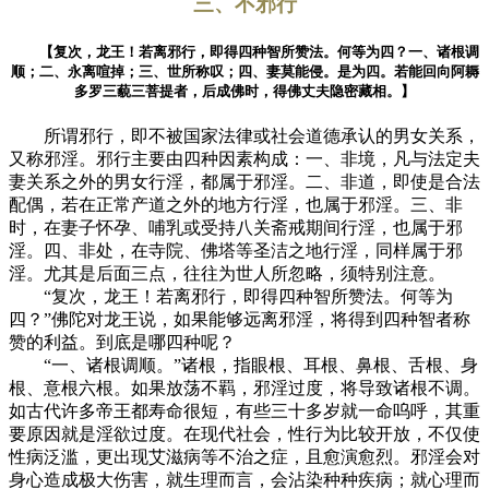
三、不邪行
【复次，龙王！若离邪行，即得四种智所赞法。何等为四？一、诸根调
顺；二、永离喧掉；三、世所称叹；四、妻莫能侵。是为四。若能回向阿耨
多罗三藐三菩提者，后成佛时，得佛丈夫隐密藏相。】
所谓邪行，即不被国家法律或社会道德承认的男女关系，
又称邪淫。邪行主要由四种因素构成：一、非境，凡与法定夫
妻关系之外的男女行淫，都属于邪淫。二、非道，即使是合法
配偶，若在正常产道之外的地方行淫，也属于邪淫。三、非
时，在妻子怀孕、哺乳或受持八关斋戒期间行淫，也属于邪
淫。四、非处，在寺院、佛塔等圣洁之地行淫，同样属于邪
淫。尤其是后面三点，往往为世人所忽略，须特别注意。
“复次，龙王！若离邪行，即得四种智所赞法。何等为
四？”佛陀对龙王说，如果能够远离邪淫，将得到四种智者称
赞的利益。到底是哪四种呢？
“一、诸根调顺。”诸根，指眼根、耳根、鼻根、舌根、身
根、意根六根。如果放荡不羁，邪淫过度，将导致诸根不调。
如古代许多帝王都寿命很短，有些三十多岁就一命呜呼，其重
要原因就是淫欲过度。在现代社会，性行为比较开放，不仅使
性病泛滥，更出现艾滋病等不治之症，且愈演愈烈。邪淫会对
身心造成极大伤害，就生理而言，会沾染种种疾病；就心理而