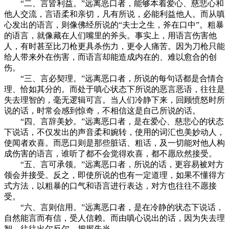
“二、言皆利益。”远离恶口者，能够本着爱心、慈悲心和
他人交流，言语柔和亲切，凡有所说，必能利益他人。而从嗔
心发出的语言，则像佛经所说的“夫士之生，斧在口中”。粗暴
的语言，就像藏在人们嘴里的斧头。事实上，用语言伤害他
人，有时甚至比刀枪更具杀伤力，更令人痛苦。因为刀枪只能
给人带来外在伤害，而语言却能造成内在的、难以愈合的创
伤。
“三、言必契理。”远离恶口者，所说的每句话都是合情合
理、恰如其分的。而处于嗔心状态下所说的恶言恶语，往往是
失去理智的，毫无逻辑可言。当人们冷静下来，回顾愤怒时所
说的话，时常会感到惊奇，不相信这是自己所说的话。
“四、言辞美妙。”远离恶口者，是在爱心、慈悲心的状态
下说话，不仅发出的声音柔和婉转，使用的词汇也美妙动人，
使闻者欢喜。而恶口则是那些脏话、粗话，及一切能对他人构
成伤害的语言，谁听了都不会觉得欢喜，都不愿欣然接受。
“五、言可承领。”远离恶口者，所说的话，更容易被对方
领会并接受。反之，即使所说的也有一定道理，如果不懂得方
式方法，以粗暴的口气和语言进行表达，对方也往往不愿接
受。
“六、言则信用。”远离恶口者，是在冷静的状态下说话，
自然能言而有信，受人信赖。而由嗔心说出的话，因为失去理
智，往往出尔反尔，把握失当。