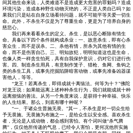
间其他生命来说，人类难道不是造成更大危害的罪魁吗？造成
环境污染，造成各种野生动物灭绝的，不正是人类自己吗？如
果我们只是站在自身立场看待问题，就不可能平等关爱一切生
命。此外，不杀生不仅是为了尊重生命，更是为了培养自身的
慈悲心。
我们再来看看杀生的定义。杀生，是以恶心断除有情生
命。具备以下四个条件就构成杀业：一、故意杀生，即有心杀
害众生，而不是误杀。二、杀他有情，所杀为其他有情的生
命，而不是伤害自己。三、明知故犯，明明知道这也是生命，
也像人类一样贪生怕死，具有自我保护意识，仍对它们进行伤
害。四、制造杀生用具，有意制作笼子、猎枪、鱼网、鱼钩之
类的杀生工具，或事先挖掘陷阱暗害动物，或事先准备凶器谋
害他人，等等。
“龙王！若离杀生，即得成就十离恼法。何等为十？”佛陀
对龙王说：如果能远离上述种种杀生行为，我们就能成就十种
远离烦恼的善法。从另一个角度来说，是获得十种幸福、快乐
的人生结果。那么，到底有哪十种呢？
“一、于诸众生普施无畏。”其一，不杀生是对一切众生给
予无畏施。无畏施为布施之一，是给众生以安全感。喜欢杀生
者，无论是人或动物，都会感到害怕。有个词叫做“杀气腾
腾”，仅仅他所传递的气息，已经令人害怕，更何况他所实施