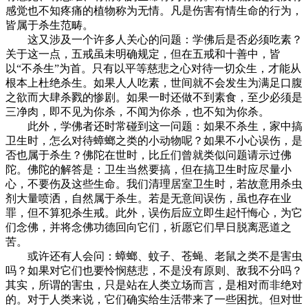
感觉也不知疼痛的植物称为无情。凡是伤害有情生命的行为，
皆属于杀生范畴。
这又涉及一个许多人关心的问题：学佛后是否必须吃素？
关于这一点，五戒虽未明确规定，但在五戒和十善中，皆
以“不杀生”为首。只有以平等慈悲之心对待一切众生，才能从
根本上杜绝杀生。如果人人吃素，世间就不会发生为满足口腹
之欲而大肆杀戮的惨剧。如果一时还做不到素食，至少必须是
三净肉，即不见为你杀，不闻为你杀，也不知为你杀。
此外，学佛者还时常碰到这一问题：如果不杀生，家中搞
卫生时，怎么对待蟑螂之类的小动物呢？如果不小心误伤，是
否也属于杀生？佛陀在世时，比丘们曾就类似问题请示过佛
陀。佛陀的解答是：卫生当然要搞，但在搞卫生时应尽量小
心，不要伤及这些生命。我们清理居室卫生时，若故意用杀虫
剂大量喷洒，自然属于杀生。若是无意间误伤，虽也存在业
罪，但不算犯杀生戒。此外，误伤后应立即生起忏悔心，为它
们念佛，并将念佛功德回向它们，祈愿它们早日脱离恶道之
苦。
或许还有人会问：蟑螂、蚊子、苍蝇、老鼠之类不是害虫
吗？如果对它们也要怜悯慈悲，不是没有原则、敌我不分吗？
其实，所谓的害虫，只是站在人类立场而言，是相对而非绝对
的。对于人类来说，它们确实给生活带来了一些困扰。但对世