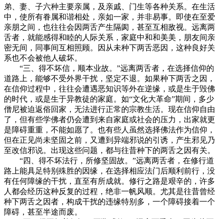
弟、妻、子六种主要亲属，及亲戚、门生等各种关系。在生活
中，使所有眷属和谐相处，亲如一家，并非易事。即使在至爱
亲朋之间，也往往会因两舌产生隔阂，甚至互相敌视。远离两
舌者，就能感得和睦的人际关系，家庭中和和美美，朋友间亲
密无间，同事间互相照顾。因从未种下两舌恶因，这种良好关
系也不会被他人破坏。
“三、得不坏信，顺本业故。”远离两舌者，在选择信仰的
道路上，能够不受外界干扰，坚定不退。如果种下两舌之因，
在信仰过程中，往往会遭遇恶知识等外在逆缘，或是生于毁佛
的时代，或是生于异教徒的家庭。如“文化大革命”期间，多少
僧尼被迫返俗回家，无法进行正常的宗教生活。现在信仰自由
了，但有些学佛者仍会遭到来自家庭或社会的压力，出家就更
是障碍重重，不能如愿了。也有些人虽然选择佛法作为信仰，
但在正见尚未坚固之前，又遭到异端邪说的引诱，产生邪见乃
至改信邪说。出现这些问题，都与往昔种下的两舌之因有关。
“四、得不坏法行，所修坚固故。”远离两舌者，在修行道
路上能具足特别殊胜的因缘，在选择相应法门后顺利前行，没
有任何障缘的干扰，直至有所成就。修行之路是艰辛的，许多
人都会经历这种反复的过程，绝非一帆风顺。尤其是往昔曾经
种下两舌之因者，构成干扰的违缘特别多，一个障碍接着一个
障碍，甚至半途而废。