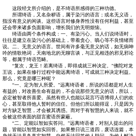
这段经文所介绍的，是不绮语所感得的三种功德。
所谓绮语，又名杂秽语，属于染污的语言；或名无义语，
指没有意义的闲谈。这些语言对修身养性没有任何利益，甚至
还会带来诸多负面影响，增长我们的无明烦恼。
绮语由两个条件构成：一、有染污心。当人们说绮语时，
往往是建立在染污心的基础上，带着贪心、嗔心等不良情绪而
说。二、无意义的语言。世间有许多毫无意义的话，如无病呻
吟的情歌艳词，天南地北的无聊言谈，与正见相违的邪见邪论
等，都属于绮语范畴。
“复次，龙王！若离绮语，即得成就三种决定。”佛陀对龙
王说，如果在修行过程中能远离绮语，可成就三种决定利益。
那么，究竟是哪三种呢？
“一、定为智人所爱。”远离绮语者，所说的话都是对人生
有益的，对改善生命有益的，不会说那些无意义的话，所以，
必定被智者所喜爱。虽然有些人也能以花言巧语博得人们的欢
心，甚至取得他人暂时的信任。但他们所以能得逞，只是因为
对方缺乏智慧，才会被其诱惑。而对于有智慧的人来说，就不
会被这些表面的甜言蜜语所蒙蔽。
“二、定能以智如实答问。”远离绮语者，对别人提出的问
题，皆能以智慧如实回答。如果整日说三道四，废话连篇，本
身就无法具备真实智慧，自然无法回答他人疑问，为他人解决