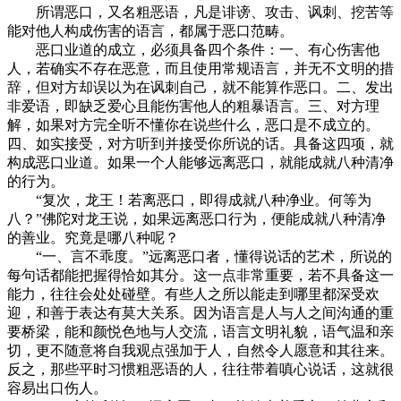
所谓恶口，又名粗恶语，凡是诽谤、攻击、讽刺、挖苦等
能对他人构成伤害的语言，都属于恶口范畴。
恶口业道的成立，必须具备四个条件：一、有心伤害他
人，若确实不存在恶意，而且使用常规语言，并无不文明的措
辞，但对方却误以为在讽刺自己，就不能算作恶口。二、发出
非爱语，即缺乏爱心且能伤害他人的粗暴语言。三、对方理
解，如果对方完全听不懂你在说些什么，恶口是不成立的。
四、如实接受，对方听到并接受你所说的话。具备这四项，就
构成恶口业道。如果一个人能够远离恶口，就能成就八种清净
的行为。
“复次，龙王！若离恶口，即得成就八种净业。何等为
八？”佛陀对龙王说，如果远离恶口行为，便能成就八种清净
的善业。究竟是哪八种呢？
“一、言不乖度。”远离恶口者，懂得说话的艺术，所说的
每句话都能把握得恰如其分。这一点非常重要，若不具备这一
能力，往往会处处碰壁。有些人之所以能走到哪里都深受欢
迎，和善于表达有莫大关系。因为语言是人与人之间沟通的重
要桥梁，能和颜悦色地与人交流，语言文明礼貌，语气温和亲
切，更不随意将自我观点强加于人，自然令人愿意和其往来。
反之，那些平时习惯粗恶语的人，往往带着嗔心说话，这就很
容易出口伤人。