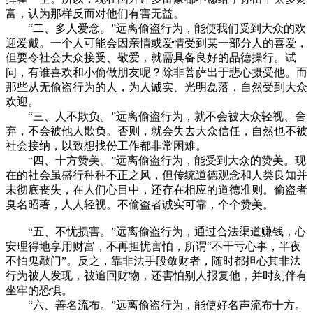
富，认为那样反而对他们有害无益。
“二、多人爱念。”远离偷盗行为，能使我们受到大众的欢
迎爱戴。一个人可能会因亲情或爱情受到某一部分人的喜爱，
但要令社会大众接受、敬爱，就需具备良好的品德操行。试
问，有谁喜欢和小偷做朋友呢？除非菩萨出于悲心摄受他。而
那些从无偷盗行为的人，为人诚实、光明磊落，自然受到大众
欢迎。
“三、人不欺负。”远离偷盗行为，就不会被大众轻视、舍
弃，不会被他人欺负。否则，就会失去大众信任，自然也不被
社会接纳，以致想找份工作都非常困难。
“四、十方赞美。”远离偷盗行为，能受到大众的赞美。现
在的社会虽盛行种种不正之风，但传统道德观念和人类良知并
未彻底丧失，在人们心目中，还存在相应的道德准则。偷盗者
臭名昭著，人人轻视。不偷盗者诚实可靠，个个赞美。
“五、不忧损害。”远离偷盗行为，通过合法渠道赚钱，心
安理得地享用财富，不再担忧害怕，所谓“不干亏心事，半夜
不怕鬼敲门”。反之，靠非法手段敛财者，随时都担心其非法
行为被人发现，被追回财物，还害怕别人报复他，并时刻伴有
坐牢的恐惧。
“六、善名流布。”远离偷盗行为，能使好名声流布十方。