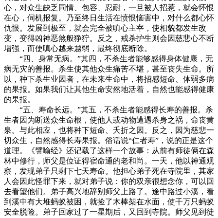
心，对众生缺乏同情、包容、忍耐，一旦被人招惹，就会怀恨
在心，伺机报复。乃至终日生活在愤恨恼害中，对什么都心怀
仇恨。发展到极至，就会完全被嗔心主宰，使相貌都发生改
变，变得凶神恶煞般狰狞。反之，戒杀护生则会因慈悲心不断
增强，而使嗔心越来越弱，最终彻底断除。
“四、身常无病。”其四，不杀生者能够感得身体健康，无
病无灾的善报。杀生使其他众生痛苦不堪，甚至丧失生命。所
以，种下杀生业因者，在未来生命中，将招感短命、体弱多病
的果报。如果我们让其他生命安然地活着，自然也能感得健康
的果报。
“五、寿命长远。”其五，不杀生者能感得长寿的善报。杀
生者因为断送众生命根，使他人或动物遭遇杀身之祸，命丧黄
泉。与此相应，也将种下短命、夭折之因。反之，因为慈悲一
切众生，自然感得长寿果报。俗话说“仁者寿”，说的正是这个
道理。《譬喻经》还记载了这样一个故事：从前有师徒俩在森
林中修行，师父是位证得宿命通的老和尚。一天，他以神通观
察，发现弟子只剩下七天寿命。他担心弟子死在寺院里，其家
人会因此怪罪下来，就对弟子说：你的双亲很想念你，可以回
去看望他们。弟子高兴地辞别师父上路了。途中路过小溪，看
到溪中有大堆蚂蚁被困，就捡了木棒架在水面，使千万只蚂蚁
安全脱险。弟子回家过了一星期后，又回到寺院。师父见到徒