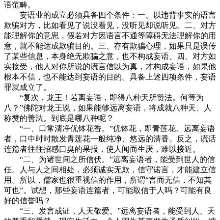
语范畴。
妄语业的成立必须具备四个条件：一、以违背事实的语言
欺骗对方，比如看见了说没看见，没听见却说听见。二、对方
能理解你的意思，假若对方因语言不通等障碍无法理解你的用
意，就不能达成欺骗目的。三、存有欺骗心理，如果只是误传
了某些信息，本身绝无欺骗之意，也不构成妄语。四、对方如
实接受，他人对你所说的谎言信以为真，才构成妄语，如果他
根本不信，也不能达到妄语的目的。具备上述四项条件，妄语
罪就成立了。
“复次，龙王！若离妄语，即得八种天所赞法。何等为
八？”佛陀对龙王说，如果能够远离妄语，将成就八种天、人
称赞的善法。到底是哪八种呢？
“一、口常清净优钵花香。”优钵花，即青莲花。远离妄语
者，口中时时散发青莲花一般纯净、悠远的清香。反之，谎话
连篇者往往招感口臭的果报，使人闻而生厌，难以接近。
“二、为诸世间之所信伏。”远离妄语者，能受到世人的信
任。人与人之间相处，必须诚实无欺，信守诺言，才能建立信
用。所以，儒家也很重视信的作用，所谓“言而无信，不知其
可也”。试想，那些妄语连篇者，可能取信于人吗？可能有良
好的信誉吗？
“三、发言成证，人天敬爱。”远离妄语者，能受到人、天