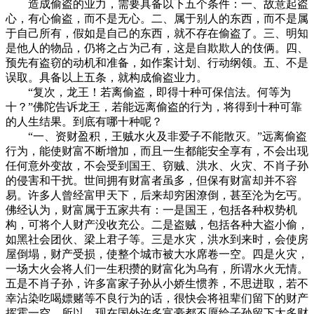
造成偷盗的业力，需要具备以下五个条件：一、故意起盗
心，有心偷盗，而不是无心。二、属于别人的东西，而不是属
于自己所有，假如是自己的东西，就不存在偷盗了。三、明知
是他人的物品，仍将之占为己有，这是自欺欺人的伎俩。四、
预先有盗窃的动机和准备，如作案计划、行动纲领。五、不是
误取。具备以上五条，就构成偷盗业力。
“复次，龙王！若离偷盗，即得十种可保信法。何等为
十？”佛陀告诉龙王，若能远离偷盗的行为，将得到十种可靠
的人生结果。到底有哪十种呢？
“一、资财盈积，王贼水火及非爱子不能散灭。”远离偷盗
行为，能使财富不断增加，而且一生都能安全享有，不会出现
任何意外变故，不会受到国王、窃贼、洪水、火灾、不肖子孙
的侵害和干扰。世间拥有财富者虽多，但保有财富却并不容
易。许多人曾经富甲天下，后来却穷困潦倒，甚至沦为乞丐。
佛经认为，财富属于五家共有：一是国王，包括各种权势机
构，可将个人财产没收充公。二是盗贼，包括各种大盗小偷，
如黑社会团伙、梁上君子等。三是水灾，洪水到来时，会使房
屋倒塌，财产受损，使整个城市被大水席卷一空。四是火灾，
一场大火会将人们一生积攒的财富化为乌有，所谓水火无情。
五是不肖子孙，许多富家子孙从小娇生惯养，不思进取，若不
幸沾染吃喝嫖赌等不良行为的话，很快会将祖辈们留下的财产
挥霍一空。所以，现在国外许多富豪都不愿给子孙留下太多财