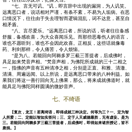
“七、言无可讥。”讥，即言辞中出现的漏洞，为人讥笑。
远离恶口者，说话相对严谨，有条不紊，不易为人垢病。在恶
口情况下，往往由于失去理智而逻辑混乱，词不达意，甚至自
相矛盾。
“八、言尽爱乐。”远离恶口者，所说的话，听者往往备感
舒服，备感欢喜，为大众喜闻乐见。而那些恶毒伤人的语言，
谁也不愿听到，谁也不会因此欢喜。正相反，这些话就像毒
药、利剑那样，令人痛苦，令人烦恼。
“是为八。若能回向阿耨多罗三藐三菩提者，后成佛时，
具足如来梵音声相。”梵音声相，为佛陀所成就的三十二相之
一，指佛的声音有五种清净之相，分别是正直、和雅、清澈、
清满、周遍远闻。以上所说，是远离恶口带来的八种利益。如
果我们将这一善行回向无上佛果，那么，将来成就佛道时，就
能具足与佛陀同样圆满的微妙音声。
七、不绮语
【复次，龙王！若离绮语，即得成就三种决定。何等为三？一、定为智
人所爱；二、定能以智如实答问；三、定于人天威德最胜，无有虚妄。是为
三。若能回向阿耨多罗三藐三菩提者，后成佛时，即得如来诸所授记，皆不
唐捐。】