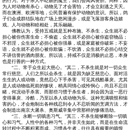
的行为。对于杀人不眨眼的魔王，我们会闻风丧胆。同样，因
为人对动物有杀心，动物见了才会害怕，才会立刻逃之夭夭。
而在澳洲、欧洲等地，公民普遍有保护动物的意识。所以，鸽
子们会成群结队地在广场上悠闲漫步，或是飞落游客身边嬉
戏。人与动物和睦相处，其乐融融。
佛教认为，受持五戒就是五种布施。不杀生，众生就不必
担心被你伤害生命；不偷盗，众生就不必担心被你盗窃物品；
不邪淫，众生就不必担心被你强暴，或是家庭被你破坏；不妄
语，众生就不必担心被你欺骗；不饮酒，众生就不必担心结交
不讲信誉的酒肉朋友。所以说，持戒不仅是消极的止恶，本身
也是行善的一种方式。
“二、常于众生起大慈心。”其二，不杀生就是对一切众生
常行慈悲。人们之所以会杀生，就是因为缺乏慈悲心。面对活
生生的人或动物，竟然忍心下手杀害，可见其残酷暴戾。尤其
是人或动物临死前的惨状，稍具同情心或怜悯心，尚且不忍目
睹，何况动手杀害。而那些习惯于杀生者，则会因为这一恶行
变得暴戾、冷酷，乃至以杀人或动物为乐。这种充满嗔恨和恼
害的心，才会炮制出各种残忍到令人不忍听闻的烹调方法，才
会制造出南京大屠杀、奥斯威辛集中营那样的惨痛浩劫。
“三、永断一切嗔恚习气。”其三，不杀生能够断除一切嗔
心和习气。人性中的各种习气，并非天生如此，而是在生命流
转过程中不断积累而成。习惯杀生者，往往具有极重的嗔恨