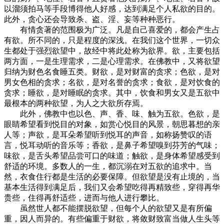
以溜须拍马等手段博得他人好感，达到满足个人私欲的目的。
此外，贪心还会导致杀、盗、淫、妄等种种恶行。
有情贪著的范围极为广泛。凡是自己喜爱的，都会产生占
有欲。所不同的，只是程度的深浅。在我们这个世界，一切众
生都处于强烈欲望中，故经中将此处称为欲界。欲，主要包括
两方面，一是生理需求，二是心理需求。在佛教中，又将欲望
归纳为财色名食睡五类。财欲，是对财富的贪求；色欲，是对
男女色相的贪求；名欲，是对名誉的贪求；食欲，是对饮食的
贪求；睡欲，是对睡眠的贪求。其中，饮食和男女又是五欲中
最根本的两种欲望，为人之大欲所存焉。
此外，佛教中也以色、声、香、味、触为五欲。色欲，是
眼睛希望看到悦目的对象，如赏心悦目的风景，朝思暮想的亲
人等；声欲，是耳朵希望听到悦耳的声音，如称扬赞叹的语
言，悦耳动听的音乐等；香欲，是鼻子希望嗅到芬芳的气味；
味欲，是舌头希望品尝可口的味道；触欲，是身体希望感受到
舒适的环境。多数人的一生，都沉溺在对五欲的追求中。当
然，衣食住行都是生活的必要保障。但欲望是没有止境的，当
基本生活得到满足后，我们又会希望吃得再精致些，穿得再华
贵些，住得再舒适些，进而与他人进行攀比。
虽然世人都不能摆脱欲望，但每个人的欲望又是有所偏
重，因人而异的。有些偏重于财欲，将敛财致富当做人生头等