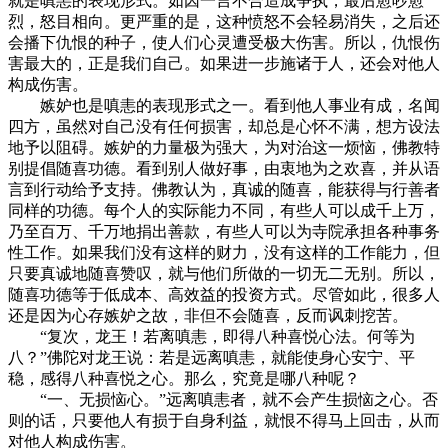
就是嗔恚的表现形式。如因一言不合造成争执，最后愈吵愈
烈，怒目相向。更严重的是，这种愤怒不会轻易消失，之后还
会播下仇恨的种子，使人们心灵遭受极大伤害。所以，仇恨伤
害最大的，正是我们自己。如果进一步施诸于人，还会对他人
构成伤害。
嫉妒也是嗔恚的表现形式之一。看到他人事业有成，名闻
四方，虽然对自己没有任何损害，却总是心怀不满，想方设法
地予以阻碍。嫉妒的力量极为强大，为对治这一烦恼，佛教特
别提倡随喜功德。看到别人做好事，由衷地为之欢喜，并从语
言到行动给予支持。佛教认为，真诚的随喜，能获得与行善者
同样的功德。每个人的实际能力不同，有些人可以成千上万，
乃至百万、千万地捐出善款，有些人可以为寺院承担各种事务
性工作。如果我们没有这样的财力，没有这样的工作能力，但
只要真诚地随喜赞叹，就与他们所做的一切无二无别。所以，
随喜功德等于低成本、高效益的投资方式。尽管如此，很多人
还是因为心存嫉妒之故，非但不会随喜，反而讽刺挖苦。
“复次，龙王！若离嗔恚，即得八种喜悦心法。何等为
八？”佛陀对龙王说：若是远离嗔恚，就能使身心安宁、平
稳，感得八种喜悦之心。那么，究竟是哪八种呢？
“一、无损恼心。”远离嗔恚者，就不会产生损恼之心。否
则的话，只要他人有损于自身利益，就恨不得马上回击，从而
对他人构成伤害。