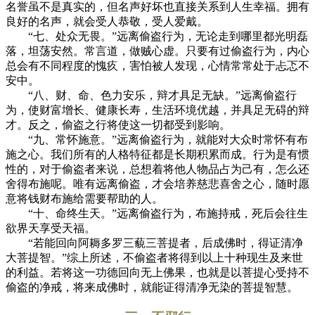
名誉虽不是真实的，但名声好坏也直接关系到人生幸福。拥有
良好的名声，就会受人恭敬，受人爱戴。
“七、处众无畏。”远离偷盗行为，无论走到哪里都光明磊
落，坦荡安然。常言道，做贼心虚。只要有过偷盗行为，内心
总会有不同程度的愧疚，害怕被人发现，心情常常处于忐忑不
安中。
“八、财、命、色力安乐，辩才具足无缺。”远离偷盗行
为，使财富增长、健康长寿，生活环境优越，并具足无碍的辩
才。反之，偷盗之行将使这一切都受到影响。
“九、常怀施意。”远离偷盗行为，就能对大众时常怀有布
施之心。我们所有的人格特征都是长期积累而成。行为是有惯
性的，对于偷盗者来说，总想着将他人物品占为己有，怎么还
舍得布施呢。唯有远离偷盗，才会培养慈悲喜舍之心，随时愿
意将钱财布施给需要帮助的人。
“十、命终生天。”远离偷盗行为，布施持戒，死后会往生
欲界天享受天福。
“若能回向阿耨多罗三藐三菩提者，后成佛时，得证清净
大菩提智。”综上所述，不偷盗者将得到以上十种现生及来世
的利益。若将这一功德回向无上佛果，也就是以菩提心受持不
偷盗的净戒，将来成佛时，就能证得清净无染的菩提智慧。