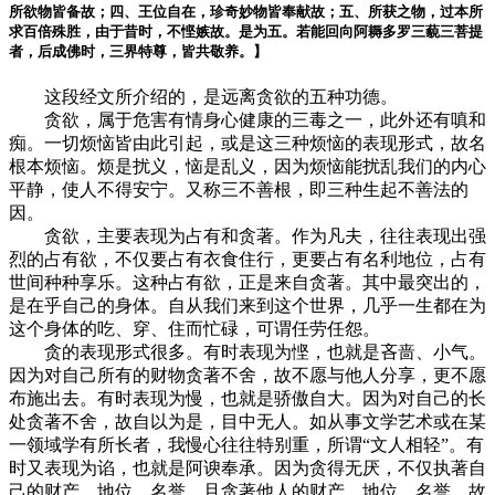
所欲物皆备故；四、王位自在，珍奇妙物皆奉献故；五、所获之物，过本所
求百倍殊胜，由于昔时，不悭嫉故。是为五。若能回向阿耨多罗三藐三菩提
者，后成佛时，三界特尊，皆共敬养。】
这段经文所介绍的，是远离贪欲的五种功德。
贪欲，属于危害有情身心健康的三毒之一，此外还有嗔和
痴。一切烦恼皆由此引起，或是这三种烦恼的表现形式，故名
根本烦恼。烦是扰义，恼是乱义，因为烦恼能扰乱我们的内心
平静，使人不得安宁。又称三不善根，即三种生起不善法的
因。
贪欲，主要表现为占有和贪著。作为凡夫，往往表现出强
烈的占有欲，不仅要占有衣食住行，更要占有名利地位，占有
世间种种享乐。这种占有欲，正是来自贪著。其中最突出的，
是在乎自己的身体。自从我们来到这个世界，几乎一生都在为
这个身体的吃、穿、住而忙碌，可谓任劳任怨。
贪的表现形式很多。有时表现为悭，也就是吝啬、小气。
因为对自己所有的财物贪著不舍，故不愿与他人分享，更不愿
布施出去。有时表现为慢，也就是骄傲自大。因为对自己的长
处贪著不舍，故自以为是，目中无人。如从事文学艺术或在某
一领域学有所长者，我慢心往往特别重，所谓“文人相轻”。有
时又表现为谄，也就是阿谀奉承。因为贪得无厌，不仅执著自
己的财产、地位、名誉，且贪著他人的财产、地位、名誉，故