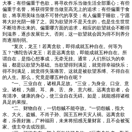
大事；有些偏重于色欲，将寻欢作乐当做生活全部重心；有些
偏重于名誉，将获得荣誉当做至高无上的追求；有些偏重于食
欲，将享用美味当做不可替代的享受；有人偏重于睡欲，宁愿
将大好光阴一睡了之。因为欲望并不是天生的，也是生生世世
不断培养出来的。偏重哪方面的追求，相应的欲望就会不断得
到滋养，逐步发展壮大。否则，这一欲望就会因为得不到养分
而逐渐削弱。
“复次，龙王！若离贪欲，即得成就五种自在。何等为
五？”佛陀告诉龙王：若是远离贪欲，即能成就五种自在。所
谓自在，是指心想事成，无牵无挂。通常，人们所以为的幸
福，都是以欲望为基础。当欲望得到满足，就觉得幸福快乐；
得不到满足，就觉得失落痛苦。这就是被欲望系缚、不得自在
的人生。那么，究竟是哪五种自在呢？
“一、三业自在，诸根具足故。”三业，为身业、口业、意
业。诸根，为眼、耳、鼻、舌、身、意六根。远离贪欲者，会
有清净、健康的身心，使三业自在无碍。如是，就能感得诸根
具足的果报。
“二、财物自在，一切怨贼不能夺故。”一切怨贼，指大
水、大火、盗贼、不肖子孙、国王五种天灾人祸。远离贪欲
者，乐善好施，广种福田，未来将招感无量财富，且不会被冤
家、债主夺去或毁损。