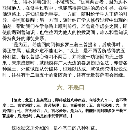
“五、得不坏善知识，不诳惑故。”远离两舌者，因为从不
欺诳他人，在修学过程中，也能感得善知识的悉心引导。在学
佛道路上，善知识极为重要。一方面，随时给予学人正确的引
导、关照和提醒；另一方面，随时纠正学人修行过程中出现的
偏差，帮助我们在学修路上顺利前行。若曾造作虚妄之因，即
使能遇到善知识，也往往因为他人的挑拨离间，难以和善知识
保持良好的师徒关系。
“是为五。若能回向阿耨多罗三藐三菩提者，后成佛时，
得正眷属，诸魔外道不能沮坏。”以上，是不两舌所感得的五
种利益。若以菩提心修习不两舌，并将这一功德回向无上佛
果，未来成佛时，就能感得广大无边的眷属协助弘法，即使各
种魔王、外道试图从旁破坏，也难以达成。就像佛陀讲经说法
时，往往有千二百五十的常随弟子，还有无量菩萨海会围绕。
六、不恶口
【复次，龙王！若离恶口，即得成就八种净业。何等为八？一、言不乖
度；二、言皆利益；三、言必契理；四、言辞美妙；五、言可承领；六、言
则信用；七、言无可讥；八、言尽爱乐。是为八。若能回向阿耨多罗三藐三
菩提者，后成佛时，具足如来梵音声相。】
这段经文所介绍的，是不恶口的八种利益。