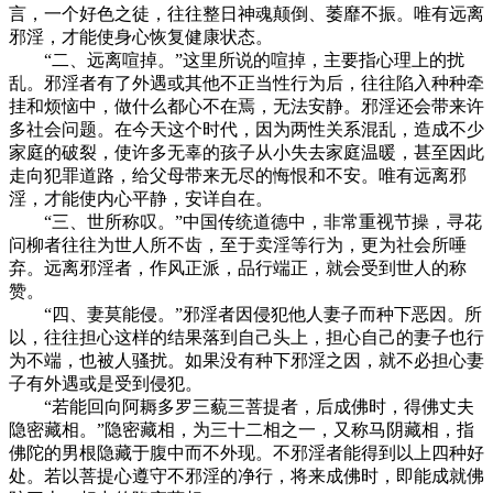
言，一个好色之徒，往往整日神魂颠倒、萎靡不振。唯有远离
邪淫，才能使身心恢复健康状态。
“二、远离喧掉。”这里所说的喧掉，主要指心理上的扰
乱。邪淫者有了外遇或其他不正当性行为后，往往陷入种种牵
挂和烦恼中，做什么都心不在焉，无法安静。邪淫还会带来许
多社会问题。在今天这个时代，因为两性关系混乱，造成不少
家庭的破裂，使许多无辜的孩子从小失去家庭温暖，甚至因此
走向犯罪道路，给父母带来无尽的悔恨和不安。唯有远离邪
淫，才能使内心平静，安详自在。
“三、世所称叹。”中国传统道德中，非常重视节操，寻花
问柳者往往为世人所不齿，至于卖淫等行为，更为社会所唾
弃。远离邪淫者，作风正派，品行端正，就会受到世人的称
赞。
“四、妻莫能侵。”邪淫者因侵犯他人妻子而种下恶因。所
以，往往担心这样的结果落到自己头上，担心自己的妻子也行
为不端，也被人骚扰。如果没有种下邪淫之因，就不必担心妻
子有外遇或是受到侵犯。
“若能回向阿耨多罗三藐三菩提者，后成佛时，得佛丈夫
隐密藏相。”隐密藏相，为三十二相之一，又称马阴藏相，指
佛陀的男根隐藏于腹中而不外现。不邪淫者能得到以上四种好
处。若以菩提心遵守不邪淫的净行，将来成佛时，即能成就佛