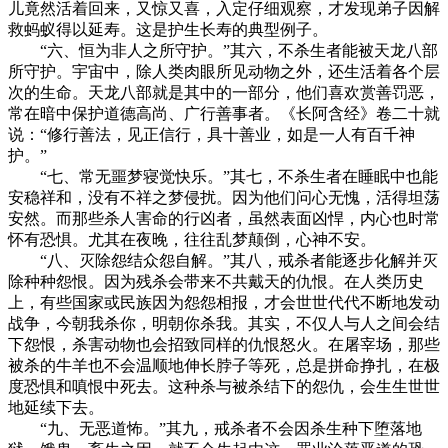
儿竟然活着回来，又惊又喜，入定仔细观察，才发现弟子因解
救蚂蚁得以延寿。这是护生长寿的典型例子。
“六、恒为非人之所守护。”其六，不杀生者能被天龙八部
所守护。宇宙中，除人类肉眼所见动物之外，还生活着各个层
次的生命。天龙八部就是其中的一部分，他们喜欢赏善罚恶，
常在暗中保护道德高尚、广行善事者。《长阿含经》卷二十就
说：“修行善法，见正信行，具十善业，如是一人有百千神
护。”
“七、常无噩梦寝觉快乐。”其七，不杀生者在睡眠中也能
安稳祥和，没有不祥之梦侵扰。因为他们问心无愧，活得坦荡
安然。而那些杀人害命的行凶者，虽然表面凶悍，内心也时常
怀有恐惧。尤其在夜晚，往往乱梦颠倒，心神不安。
“八、灭除怨结众怨自解。”其八，戒杀者能逐步化解并灭
除种种怨恨。因为残杀会带来不共戴天的仇恨。在人类历史
上，有些国家或民族因为怨怨相报，才会世世代代不断地发动
战争，今朝我杀你，明朝你杀我。其实，不仅人与人之间会结
下怨恨，杀害动物也会招致同样的仇恨怒火。在屠宰场，那些
被杀的牛羊也不会温顺地伸长脖子等死，总是拼命挣扎，在极
度恐惧和嗔恨中死去。这种杀与被杀结下的怨仇，会生生世世
地延续下去。
“九、无恶道怖。”其九，戒杀者不会因杀生种下堕落地