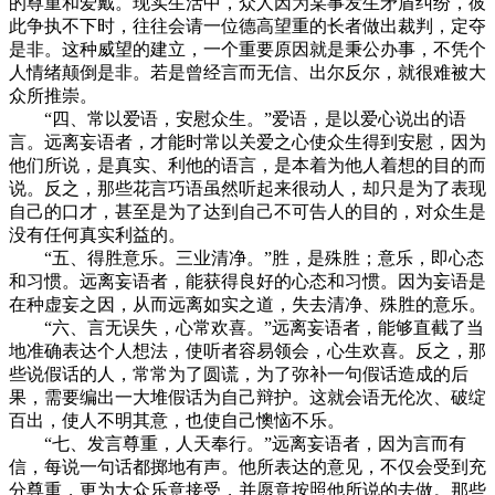
的尊重和爱戴。现实生活中，众人因为某事发生矛盾纠纷，彼
此争执不下时，往往会请一位德高望重的长者做出裁判，定夺
是非。这种威望的建立，一个重要原因就是秉公办事，不凭个
人情绪颠倒是非。若是曾经言而无信、出尔反尔，就很难被大
众所推崇。
“四、常以爱语，安慰众生。”爱语，是以爱心说出的语
言。远离妄语者，才能时常以关爱之心使众生得到安慰，因为
他们所说，是真实、利他的语言，是本着为他人着想的目的而
说。反之，那些花言巧语虽然听起来很动人，却只是为了表现
自己的口才，甚至是为了达到自己不可告人的目的，对众生是
没有任何真实利益的。
“五、得胜意乐。三业清净。”胜，是殊胜；意乐，即心态
和习惯。远离妄语者，能获得良好的心态和习惯。因为妄语是
在种虚妄之因，从而远离如实之道，失去清净、殊胜的意乐。
“六、言无误失，心常欢喜。”远离妄语者，能够直截了当
地准确表达个人想法，使听者容易领会，心生欢喜。反之，那
些说假话的人，常常为了圆谎，为了弥补一句假话造成的后
果，需要编出一大堆假话为自己辩护。这就会语无伦次、破绽
百出，使人不明其意，也使自己懊恼不乐。
“七、发言尊重，人天奉行。”远离妄语者，因为言而有
信，每说一句话都掷地有声。他所表达的意见，不仅会受到充
分尊重，更为大众乐意接受，并愿意按照他所说的去做。那些