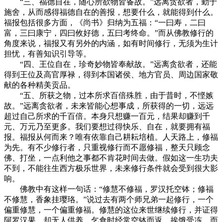
“三、福德自在，随心所欲物皆备故。”远离贪欲者，勤于
施舍，从而感得福德自在的善报，想要什么，就能得到什么。
福报包括很多方面，《尚书》归纳为五福：“一曰寿，二曰
富，三曰康宁，四曰攸好德，五曰考终命。”而从佛教修行的
角度来说，福报又有另外的内涵，如有时间修行，无须为生计
担忧，有善知识引导等。
“四、王位自在，珍奇妙物皆奉献故。”远离贪欲者，还能
得到王位及高官厚禄，得到本国诸侯、地方官员、周边国家敬
献的各种精美贡品。
“五、所获之物，过本所求百倍殊胜，由于昔时，不悭嫉
故。”远离贪欲者，未来皆能心想事成，所获得的一切，远远
超过自己所求的千百倍。本身只想赚一百元，结果却赚到千
元、万元乃至更多。我们要想过得快乐、自在，就要拥有福
报。福报从何而来？唯有依靠自己耕耘培植。人天路上，修福
为先。有不少修行者，只重视修行而不愿修福，整天只顾念
佛、打坐，一点利他之事都不肯花时间去做。假如这一生功夫
不到，不能往生西方极乐世界，未来修行条件就会受到很大影
响。
佛教中有这样一句话：“修慧不修福，罗汉托空钵；修福
不修慧，香象挂璎珞。”说过去有两个师兄弟一起修行，一个
偏重修慧，一个偏重修福。修慧的这位来世继续修行，并证得
阿罗汉果，却无人供养，乞食时经常空钵而返，挨饿受冻。而