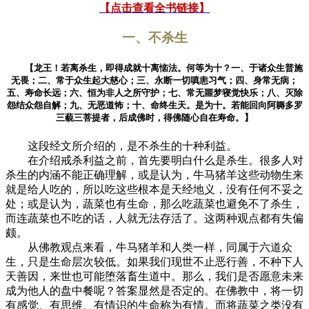
【点击查看全书链接】
一、不杀生
【龙王！若离杀生，即得成就十离恼法。何等为十？一、于诸众生普施
无畏；二、常于众生起大慈心；三、永断一切嗔恚习气；四、身常无病；
五、寿命长远；六、恒为非人之所守护；七、常无噩梦寝觉快乐；八、灭除
怨结众怨自解；九、无恶道怖；十、命终生天。是为十。若能回向阿耨多罗
三藐三菩提者，后成佛时，得佛随心自在寿命。】
这段经文所介绍的，是不杀生的十种利益。
在介绍戒杀利益之前，首先要明白什么是杀生。很多人对
杀生的内涵不能正确理解，或是认为，牛马猪羊这些动物生来
就是给人吃的，所以吃这些根本是天经地义，没有任何不妥之
处；或是认为，蔬菜也有生命，那么吃蔬菜也避免不了杀生，
而连蔬菜也不吃的话，人就无法存活了。这两种观点都有失偏
颇。
从佛教观点来看，牛马猪羊和人类一样，同属于六道众
生，只是生命层次较低。如果我们现世不止恶行善，不种下人
天善因，来世也可能堕落畜生道中。那么，我们是否愿意未来
成为他人的盘中餐呢？答案显然是否定的。在佛教中，将一切
有感觉、有思维、有情识的生命称为有情。而将蔬菜之类没有