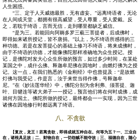
人生困惑。
“三、定于人天威德最胜，无有虚妄。”远离绮语者，无论
在人间或天堂，都拥有很高威望，受人尊重，受人爱戴。反
之，若耽于绮语，言而无信，走到哪里都缺乏威信。
“是为三。若能回向阿耨多罗三藐三菩提者，后成佛时，
即得如来诸所授记，皆不唐捐。”以上，为不绮语所感得的三
种功德。若是在发菩提心的基础上修习不绮语，将来成佛时，
由于不绮语的功德，才能像佛陀那样准确地为众生授记。授
记，是佛陀对发大心众生所做的预言，如过多少时间，在某处
某国之中，成什么佛。释迦牟尼佛在因地时，由燃灯佛为之授
记。这一点，在我们熟悉的《金刚经》中也曾提及：“是故燃
灯佛与我受记，作是言，汝于来世当得作佛，号释迦牟
尼。”在《妙法莲华经》中，佛陀分别为舍利弗、须菩提、迦
叶、目犍连等诸大弟子一一授记，预言他们将在何时成佛，成
就何方国土。佛陀所做的授记，最终都会一一实现，因为三世
诸佛在因地修行时都远离了绮语。
八、不贪欲
【复次，龙王！若离贪欲，即得成就五种自在。何等为五？一、三业自
在，诸根具足故；二、财物自在，一切怨贼不能夺故；三、福德自在，随心