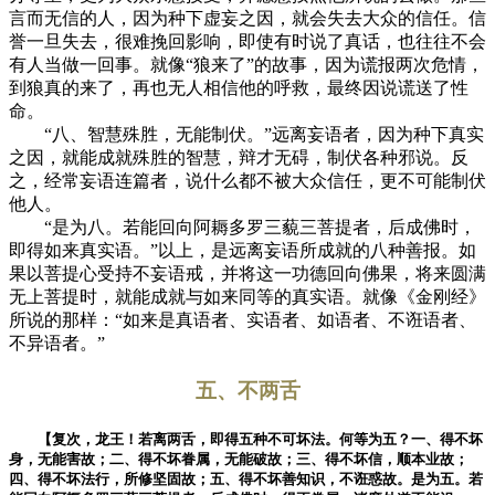
言而无信的人，因为种下虚妄之因，就会失去大众的信任。信
誉一旦失去，很难挽回影响，即使有时说了真话，也往往不会
有人当做一回事。就像“狼来了”的故事，因为谎报两次危情，
到狼真的来了，再也无人相信他的呼救，最终因说谎送了性
命。
“八、智慧殊胜，无能制伏。”远离妄语者，因为种下真实
之因，就能成就殊胜的智慧，辩才无碍，制伏各种邪说。反
之，经常妄语连篇者，说什么都不被大众信任，更不可能制伏
他人。
“是为八。若能回向阿耨多罗三藐三菩提者，后成佛时，
即得如来真实语。”以上，是远离妄语所成就的八种善报。如
果以菩提心受持不妄语戒，并将这一功德回向佛果，将来圆满
无上菩提时，就能成就与如来同等的真实语。就像《金刚经》
所说的那样：“如来是真语者、实语者、如语者、不诳语者、
不异语者。”
五、不两舌
【复次，龙王！若离两舌，即得五种不可坏法。何等为五？一、得不坏
身，无能害故；二、得不坏眷属，无能破故；三、得不坏信，顺本业故；
四、得不坏法行，所修坚固故；五、得不坏善知识，不诳惑故。是为五。若