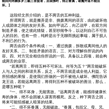
能回向阿耨多罗三藐三菩提者，后成佛时，得正眷属，诸魔外道不能沮
坏。】
这段经文所介绍的，是不两舌的五种利益。
所谓两舌，就是搬弄是非、挑拨离间的语言，由此破坏他
人或团体之间的友好关系。如向甲说乙，向乙说甲，在双方间
制造矛盾，使之彼此猜疑，甚至吵闹争斗，以达到自己不可告
人的目的。也有一些，纯粹是出于无聊而挑起事端，属于损人
不利己的行为。
两舌由四个条件构成：一、通过挑拨，拆散或离间他人的
友好关系。二、制造矛盾的语言。三、对方理解你所说的内
容。四、对方完全相信你所说的一切。具备以上四项，就会构
成两舌的业罪。
“若离两舌，即得五种不可坏法。何等为五？”两舌能破坏
人与人之间的和谐关系，反之，不两舌就是成全他人利益。它
所招感的果报，是使我们所做的一切不被他人破坏。佛陀告诉
龙王说，若能远离两舌，将得到五种不被破坏的善法，那么，
是哪五种呢？
“一、得不坏身，无能害故。”远离两舌者，能感得健康长
寿的身体，绝不会因被人谋害而横死。反之，种下两舌之因，
将来可能招感被人暗算的结果。
“二、得不坏眷属，无能破故。”眷属，包括父、母、兄、