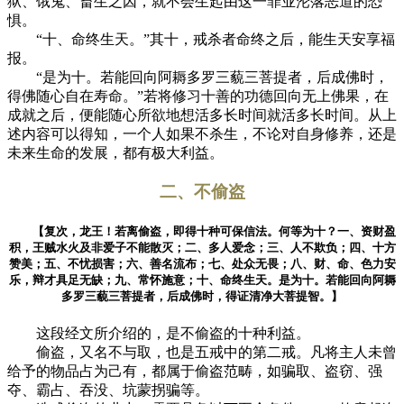
狱、饿鬼、畜生之因，就不会生起由这一罪业沦落恶道的恐
惧。
“十、命终生天。”其十，戒杀者命终之后，能生天安享福
报。
“是为十。若能回向阿耨多罗三藐三菩提者，后成佛时，
得佛随心自在寿命。”若将修习十善的功德回向无上佛果，在
成就之后，便能随心所欲地想活多长时间就活多长时间。从上
述内容可以得知，一个人如果不杀生，不论对自身修养，还是
未来生命的发展，都有极大利益。
二、不偷盗
【复次，龙王！若离偷盗，即得十种可保信法。何等为十？一、资财盈
积，王贼水火及非爱子不能散灭；二、多人爱念；三、人不欺负；四、十方
赞美；五、不忧损害；六、善名流布；七、处众无畏；八、财、命、色力安
乐，辩才具足无缺；九、常怀施意；十、命终生天。是为十。若能回向阿耨
多罗三藐三菩提者，后成佛时，得证清净大菩提智。】
这段经文所介绍的，是不偷盗的十种利益。
偷盗，又名不与取，也是五戒中的第二戒。凡将主人未曾
给予的物品占为己有，都属于偷盗范畴，如骗取、盗窃、强
夺、霸占、吞没、坑蒙拐骗等。