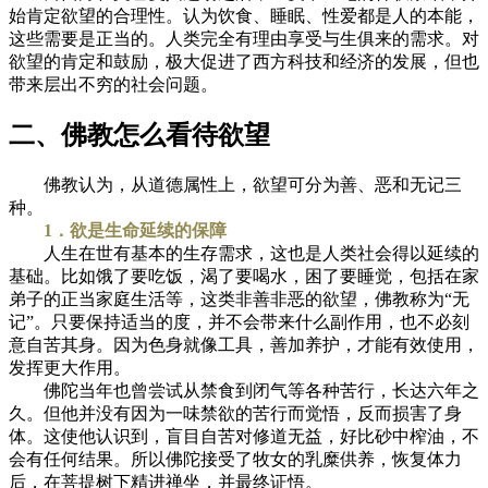
始肯定欲望的合理性。认为饮食、睡眠、性爱都是人的本能，
这些需要是正当的。人类完全有理由享受与生俱来的需求。对
欲望的肯定和鼓励，极大促进了西方科技和经济的发展，但也
带来层出不穷的社会问题。
二、佛教怎么看待欲望
佛教认为，从道德属性上，欲望可分为善、恶和无记三
种。
1．欲是生命延续的保障
人生在世有基本的生存需求，这也是人类社会得以延续的
基础。比如饿了要吃饭，渴了要喝水，困了要睡觉，包括在家
弟子的正当家庭生活等，这类非善非恶的欲望，佛教称为“无
记”。只要保持适当的度，并不会带来什么副作用，也不必刻
意自苦其身。因为色身就像工具，善加养护，才能有效使用，
发挥更大作用。
佛陀当年也曾尝试从禁食到闭气等各种苦行，长达六年之
久。但他并没有因为一味禁欲的苦行而觉悟，反而损害了身
体。这使他认识到，盲目自苦对修道无益，好比砂中榨油，不
会有任何结果。所以佛陀接受了牧女的乳糜供养，恢复体力
后，在菩提树下精进禅坐，并最终证悟。