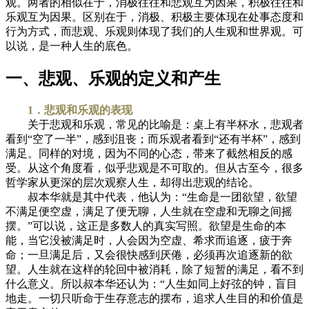
观。两者的相似在于，消极往往和悲观互为因果，积极往往和
乐观互为因果。区别在于，消极、积极主要体现在处事态度和
行为方式，而悲观、乐观则体现了我们的人生观和世界观。可
以说，是一种人生的底色。
一、悲观、乐观的定义和产生
1．悲观和乐观的表现
关于悲观和乐观，常见的比喻是：桌上有半杯水，悲观者
看到“空了一半”，感到沮丧；而乐观者看到“还有半杯”，感到
满足。同样的对境，因为不同的心态，带来了截然相反的感
受。从这个角度看，似乎悲观是不可取的。但从古至今，很多
哲学家从更深的层次观察人生，却得出悲观的结论。
叔本华就是其中代表，他认为：“生命是一团欲望，欲望
不满足便空虚，满足了便无聊，人生就在空虚和无聊之间摇
摆。”可以说，这正是多数人的真实写照。欲望是生命的本
能，当它没被满足时，人会因为空虚、希求而追逐，疲于奔
命；一旦满足后，又会很快感到厌倦，必须再次追逐新的欲
望。人生就在这样的轮回中被消耗，除了短暂的满足，看不到
什么意义。所以叔本华还认为：“人生如同上好弦的钟，盲目
地走。一切只听命于生存意志的摆布，追求人生目的和价值是