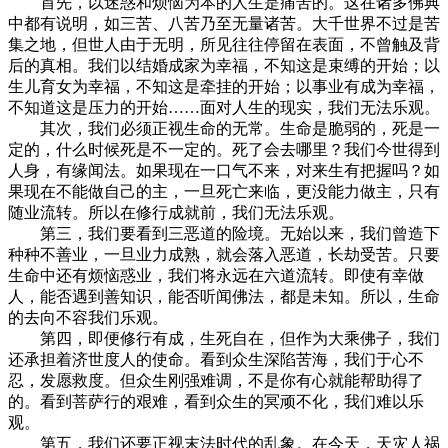
首先，以迷惑和烦恼为本的人生是痛苦的。这在诸多佛典
中都有说明，如三苦、八苦乃至无量诸苦。大千世界不过是苦
集之地，但世人由于无明，所见往往停留在表面，不曾触及背
后的真相。我们以结婚成家为幸福，不知这是束缚的开始；以
生儿育女为幸福，不知这是牵挂的开始；以事业有成为幸福，
不知道这是压力的开始……面对人生的现实，我们无法乐观。
其次，我们必须正视生命的无常。生命是脆弱的，死是一
定的，什么时候死是不一定的。死了会去哪里？我们今世得到
人身，有缘闻法。如果现在一口气不来，对来生有把握吗？如
果现在不能做自己的主，一旦死亡来临，更没能力做主，只有
随业流转。所以在修行成就前，我们无法乐观。
第三，我们要看到三恶道的险境。无始以来，我们曾造下
种种不善业，一旦业力成熟，就会落入恶道，长劫受苦。只要
生命中还有烦恼惑业，我们将永远在六道流转。即使有幸做
人，能否遇到善知识，能否听闻佛法，都是未知。所以，生命
的去向不容我们乐观。
第四，即便修行有成，生死自在，但作为大乘佛子，我们
还承担着济世度人的使命。看到众生深陷苦海，我们于心不
忍，发愿救度。但众生刚强难调，不是你有心就能帮助得了
的。看到菩萨行的艰难，看到众生的冥顽不化，我们难以乐
观。
第五，我们还要正视末法时代的乱象。在今天，天灾人祸