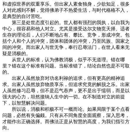
和虚拟世界的双重享乐。但出家人素食独身，少欲知足，很多
人对此感到不解，觉得佛弟子不热爱生活，与时代格格不入，
是典型的自讨苦吃。
第三是处世态度引起的。世人都有强烈的我执，以自我为
中心，很容易和他人对立。尤其是接受达尔文物竞天择、适者
生存的理论后，人们不断地占有、攀比、竞争，形成冲突。包
括个人和个人的冲突，团体和团体的冲突，乃至民族、国家之
间的冲突。而出家人与世无争，奉行忍辱法门，在世人看来无
疑是消极的。
从世人的标准，认为佛教消极，似乎不无道理。错在哪
里？错在这个标准有问题。当标准错了，结论自然也是不可取
的。
出家人虽然放弃对功名利禄的追求，但有更高的精神追
求。出家人虽然放弃物质享乐，但追求究竟的解脱之乐。出家
人虽然修习忍辱，但不是忍气吞声，更不是出于懦弱，而是以
强大的心力，坦然接纳人生中的一切。在不制造对立的前提
下，以智慧解决问题。
所以说，消极和积极不可一概而论。如果局限于某个点看
问题，必然有失偏颇。只有从不同角度全面观察，深入思考，
才能作出正确选择。而佛法正是从智慧的高度，为我们指引方
向。