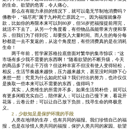
的生命。欲望的危害，令人痛心。
那么在有能力承担的情况下，就可以毫无节制地消费吗？
佛教中，“福尽死”属于九种死亡原因之一。因为福报就像存
款，比如你的寿限本来可以到80岁，但50岁把福报提前用完，
就活不下去了。从另一个角度看，有些物品虽能带来方便和享
乐，但我们为了得到它，却要投入大量时间。而人生的每分每
秒都是一去不复返的，从这个角度想，有些消费真的是在消耗
生命！
两千年前，哲学家苏格拉底曾面对繁华的集市惊叹：“这
市场有多少我不需要的东西啊！”随着欲望的不断升级，今天
的商品多了何止千万倍？但这种丰富不但没有使人变得轻松，
相反，生活节奏越来越快，压力越来越大，甚至没时间静下心
来想一想：究竟为什么如此忙碌？我们付出的努力，也许仅仅
是换取一些本来可以不需要的东西，值得吗？
其实，人类维生的所需并不多。如果生活简朴些，就可以
有更多闲暇充实自己，陪伴家人；可以让自己慢下来，看花开
花落，云卷云舒；可以让自己放下负担，找寻生命的终极意
义。
2．少欲知足是保护环境的手段
人类在地球的生存，也有共同的福报。我们珍惜自己的福
报，也是在珍惜人类共同的福报，保护人类共同的家园。欲望