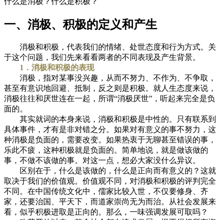
什么是消极？什么是积极？
一、消极、积极的定义和产生
消极和积极，代表我们的情绪、处世态度和行为方式。关
于这个问题，我们先来看看两者的不同表现及产生背景。
1．消极和积极的表现
消极，指对某事没兴趣，从而不努力、不作为、不争取，
甚至有意识地回避、抵制，反之则是积极。就人生态度来说，
消极往往和厌世连在一起，所谓“消极厌世”，听起来完全是负
面的。
其实就词的本身来说，消极和积极是中性的。只有联系到
具体事件，才有是非对错之分。如果对有意义的事不努力，这
种消极是负面的，需要改变。如果热衷于无聊甚至错误的事，
乐此不疲，这种积极就是负面的。简单地说，就是做该做的
事，不做不该做的事。对这一点，想必大家没什么异议。
区别在于，什么是该做的，什么是正向而有意义的？这就
取决于我们的价值观。价值观不同，对消极和积极的评判完全
不同。在中国传统文化中，儒家比较入世，不仅要修身、齐
家，还要治国、平天下，而道家崇尚无为而治。从社会发展来
看，似乎积极进取是正向的。那么，一味强调发展可取吗？