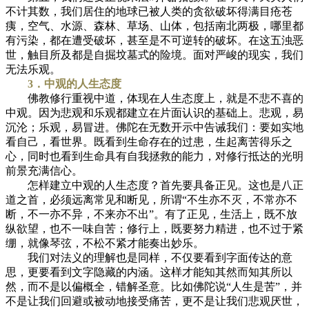
不计其数，我们居住的地球已被人类的贪欲破坏得满目疮苍
痍，空气、水源、森林、草场、山体，包括南北两极，哪里都
有污染，都在遭受破坏，甚至是不可逆转的破坏。在这五浊恶
世，触目所及都是自掘坟墓式的险境。面对严峻的现实，我们
无法乐观。
3．中观的人生态度
佛教修行重视中道，体现在人生态度上，就是不悲不喜的
中观。因为悲观和乐观都建立在片面认识的基础上。悲观，易
沉沦；乐观，易冒进。佛陀在无数开示中告诫我们：要如实地
看自己，看世界。既看到生命存在的过患，生起离苦得乐之
心，同时也看到生命具有自我拯救的能力，对修行抵达的光明
前景充满信心。
怎样建立中观的人生态度？首先要具备正见。这也是八正
道之首，必须远离常见和断见，所谓“不生亦不灭，不常亦不
断，不一亦不异，不来亦不出”。有了正见，生活上，既不放
纵欲望，也不一味自苦；修行上，既要努力精进，也不过于紧
绷，就像琴弦，不松不紧才能奏出妙乐。
我们对法义的理解也是同样，不仅要看到字面传达的意
思，更要看到文字隐藏的内涵。这样才能知其然而知其所以
然，而不是以偏概全，错解圣意。比如佛陀说“人生是苦”，并
不是让我们回避或被动地接受痛苦，更不是让我们悲观厌世，