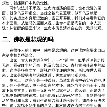
烦恼，就能回归本具的觉性。
两种说法并不矛盾。生命有迷惑的层面，也有觉醒的层
面，就像乌云和虚空。当虚空被乌云遮蔽，似乎乌云就是一
切。其实虚空本身是澄澈的，当云开雾散，我们才会看到它的
本来面目。从迷惑的层面来说，生命本质是痛苦的，令人悲
观；从觉醒的层面来说，生命本质是清净自在的，无须悲观。
二、佛教是悲观的吗
在很多人的印象中，佛教是悲观的。这种误解主要来自出
家制度和某些法义。
出家，古人称为遁入空门。一个“遁”字，似乎诉说着走投
无路、看破红尘的无奈，以及心如止水、青灯古佛伴余生的寂
寥。这也是很多文学、影视作品传递的意象。所以在世人看
来，出家是懦弱者的退缩逃避，失意后的悲观选择。
事实上，这完全是一种误解。虽然出家者中确实有这些现
象，但不是主流，更不是出家的本怀。佛陀当年身为王子，却
放下荣华富贵，选择一无所有的出家生活。这么做，正是为了
实现更高的精神追求。因为他看到老病死的痛苦，看到世俗生
活的虚幻和无常，看到生命蕴含着迷惑和烦恼。如果不解决这
些问题，就找不到生命的意义。相对随波逐流的世俗生活来