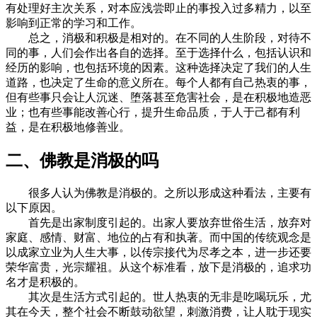
有处理好主次关系，对本应浅尝即止的事投入过多精力，以至
影响到正常的学习和工作。
总之，消极和积极是相对的。在不同的人生阶段，对待不
同的事，人们会作出各自的选择。至于选择什么，包括认识和
经历的影响，也包括环境的因素。这种选择决定了我们的人生
道路，也决定了生命的意义所在。每个人都有自己热衷的事，
但有些事只会让人沉迷、堕落甚至危害社会，是在积极地造恶
业；也有些事能改善心行，提升生命品质，于人于己都有利
益，是在积极地修善业。
二、佛教是消极的吗
很多人认为佛教是消极的。之所以形成这种看法，主要有
以下原因。
首先是出家制度引起的。出家人要放弃世俗生活，放弃对
家庭、感情、财富、地位的占有和执著。而中国的传统观念是
以成家立业为人生大事，以传宗接代为尽孝之本，进一步还要
荣华富贵，光宗耀祖。从这个标准看，放下是消极的，追求功
名才是积极的。
其次是生活方式引起的。世人热衷的无非是吃喝玩乐，尤
其在今天，整个社会不断鼓动欲望，刺激消费，让人耽于现实