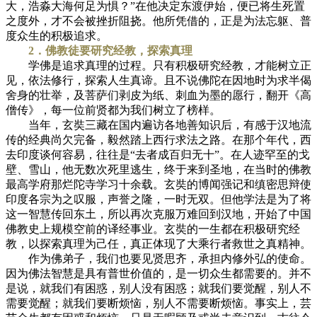
大，浩淼大海何足为惧？”在他决定东渡伊始，便已将生死置
之度外，才不会被挫折阻挠。他所凭借的，正是为法忘躯、普
度众生的积极追求。
2．佛教徒要研究经教，探索真理
学佛是追求真理的过程。只有积极研究经教，才能树立正
见，依法修行，探索人生真谛。且不说佛陀在因地时为求半偈
舍身的壮举，及菩萨们剥皮为纸、刺血为墨的愿行，翻开《高
僧传》，每一位前贤都为我们树立了榜样。
当年，玄奘三藏在国内遍访各地善知识后，有感于汉地流
传的经典尚欠完备，毅然踏上西行求法之路。在那个年代，西
去印度谈何容易，往往是“去者成百归无十”。在人迹罕至的戈
壁、雪山，他无数次死里逃生，终于来到圣地，在当时的佛教
最高学府那烂陀寺学习十余载。玄奘的博闻强记和缜密思辩使
印度各宗为之叹服，声誉之隆，一时无双。但他学法是为了将
这一智慧传回东土，所以再次克服万难回到汉地，开始了中国
佛教史上规模空前的译经事业。玄奘的一生都在积极研究经
教，以探索真理为己任，真正体现了大乘行者救世之真精神。
作为佛弟子，我们也要见贤思齐，承担内修外弘的使命。
因为佛法智慧是具有普世价值的，是一切众生都需要的。并不
是说，就我们有困惑，别人没有困惑；就我们要觉醒，别人不
需要觉醒；就我们要断烦恼，别人不需要断烦恼。事实上，芸