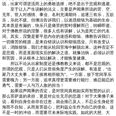
说，出家可谓逆流而上的勇敢选择，绝不是出于悲观和逃避。
至于让人产生误解的法义，主要是声闻乘所说的苦、空、
无常。世人对感情、事业、名利充满期待，追逐三有乐，五欲
乐，乐此不疲。但佛法告诉我们，以迷惑烦恼为基础的生命，
其本质是有漏的，快乐只是痛苦的暂时缓解而已，转瞬即逝。
对于佛教所说的涅槃，很多人也有误解，认为是死亡的代名
词。其实，涅槃是要平息内在的迷惑和烦恼。佛教告诉我们，
一切痛苦的根源，是来自错误认识和烦恼惑业。只有改变认
识，消除烦恼，我们才能从轮回苦海中解脱出来。这种否定不
是悲观，而是直面现实后的解决之道。就像治病，必须认识苦
和苦因，并从根本上加以解决，才能恢复健康。
所以不论从出家制度还是佛教教义来说，都不是悲观的。
所谓的悲观，只是人们从世俗角度产生的误解。有道是，“出
家乃大丈夫事，非王侯将相所能为”。一方面，放下世间享乐
需要魄力；另一方面，追求真理更需要难行能行、难忍能忍的
勇气，需要一人与万人敌的担当！
如果说声闻乘的否定，是对世间真相如实而智慧的认识，
那么菩萨道的承担，更是对众生无尽的悲愿！对于大乘佛子来
说，看到自身生命存在过患，就会推己及人，不忍众生身处苦
海而不自知，从而发菩提心，把利益众生作为自己的使命。这
不是一时的冲动，而需要尽未来际地实践。如此的大慈、大