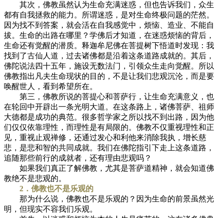
其次，佛教虽然认为生命充满迷惑，但也告诉我们，众生
都有自我拯救的能力。所谓迷惑，是对生命终极问题的茫然。
因为找不到答案，就会活在自我感觉中，烦恼、造业、不能自
拔。生命的出路在哪里？学佛后才知道，在迷惑烦恼的背后，
生命还有觉醒的潜质。释迦牟尼佛在菩提树下悟道时发现：我
找到了古仙人道，过去诸佛都是沿着这条道路成就的。其后，
佛陀说法四十五年，施设无数法门，引领众生走向觉醒。所以
佛教指出凡夫生命现状的目的，不是让我们悲观沉沦，而是要
唤醒世人，看到希望所在。
第三，佛教所说的菩提心和菩萨行，让生命充满意义，也
在轮回中开辟出一条光明大道。在这条路上，诸佛菩萨、祖师
大德都是成功的典范。很多哲学家之所以找不到出路，因为他
们仅仅依靠理性，而理性是有局限的。佛教不仅重视理性和正
见，重视止观禅修，还通过发心和利他来消除我执，增长慈
悲，是悲和智的共同成就。我们在佛陀指引下走上这条道路，
追随那些前行的成就者，还有理由悲观吗？
如果我们真正了解佛教，尤其是菩萨道精神，就会知道佛
教绝不是悲观的。
2．佛教也不是乐观的
那为什么说，佛教也不是乐观的？因为生命的前景虽然光
明，但现实不容我们乐观。