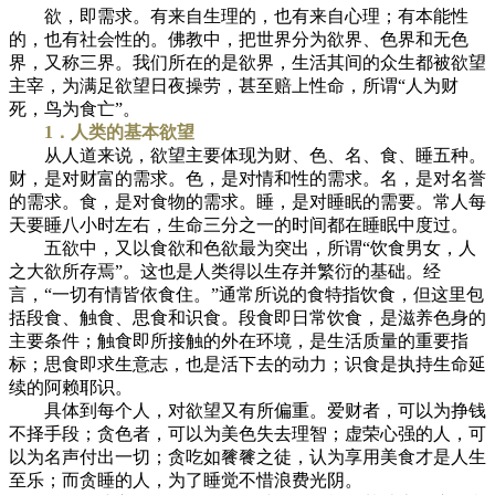
欲，即需求。有来自生理的，也有来自心理；有本能性
的，也有社会性的。佛教中，把世界分为欲界、色界和无色
界，又称三界。我们所在的是欲界，生活其间的众生都被欲望
主宰，为满足欲望日夜操劳，甚至赔上性命，所谓“人为财
死，鸟为食亡”。
1．人类的基本欲望
从人道来说，欲望主要体现为财、色、名、食、睡五种。
财，是对财富的需求。色，是对情和性的需求。名，是对名誉
的需求。食，是对食物的需求。睡，是对睡眠的需要。常人每
天要睡八小时左右，生命三分之一的时间都在睡眠中度过。
五欲中，又以食欲和色欲最为突出，所谓“饮食男女，人
之大欲所存焉”。这也是人类得以生存并繁衍的基础。经
言，“一切有情皆依食住。”通常所说的食特指饮食，但这里包
括段食、触食、思食和识食。段食即日常饮食，是滋养色身的
主要条件；触食即所接触的外在环境，是生活质量的重要指
标；思食即求生意志，也是活下去的动力；识食是执持生命延
续的阿赖耶识。
具体到每个人，对欲望又有所偏重。爱财者，可以为挣钱
不择手段；贪色者，可以为美色失去理智；虚荣心强的人，可
以为名声付出一切；贪吃如餮餮之徒，认为享用美食才是人生
至乐；而贪睡的人，为了睡觉不惜浪费光阴。