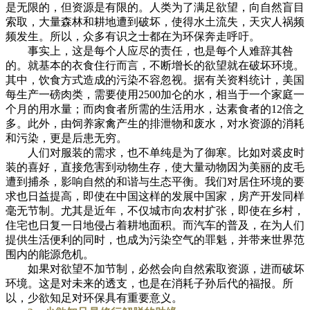
是无限的，但资源是有限的。人类为了满足欲望，向自然盲目
索取，大量森林和耕地遭到破坏，使得水土流失，天灾人祸频
频发生。所以，众多有识之士都在为环保奔走呼吁。
事实上，这是每个人应尽的责任，也是每个人难辞其咎
的。就基本的衣食住行而言，不断增长的欲望就在破坏环境。
其中，饮食方式造成的污染不容忽视。据有关资料统计，美国
每生产一磅肉类，需要使用2500加仑的水，相当于一个家庭一
个月的用水量；而肉食者所需的生活用水，达素食者的12倍之
多。此外，由饲养家禽产生的排泄物和废水，对水资源的消耗
和污染，更是后患无穷。
人们对服装的需求，也不单纯是为了御寒。比如对裘皮时
装的喜好，直接危害到动物生存，使大量动物因为美丽的皮毛
遭到捕杀，影响自然的和谐与生态平衡。我们对居住环境的要
求也日益提高，即使在中国这样的发展中国家，房产开发同样
毫无节制。尤其是近年，不仅城市向农村扩张，即使在乡村，
住宅也日复一日地侵占着耕地面积。而汽车的普及，在为人们
提供生活便利的同时，也成为污染空气的罪魁，并带来世界范
围内的能源危机。
如果对欲望不加节制，必然会向自然索取资源，进而破坏
环境。这是对未来的透支，也是在消耗子孙后代的福报。所
以，少欲知足对环保具有重要意义。