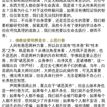
芸众生都有困惑和烦恼，只是无暇顾及或尚未意识到。古往今
来，东西方哲人都在探寻生命真谛。我是谁？生从何来死往何
去？活着为什么？对于这些终极问题，如果没有佛陀证悟的智
慧，仅仅靠玄想，我们是无法找到答案的。
所以，不论基于自身需要，还是芸芸众生的需要，我们都
要积极研究经教，探索真理。虽然今天有了便利的学法条件，
但在寻找真理的道路上，我们依然要以生命去践行，锲而不
舍。
3．佛教徒要明辨是非，止恶行善
人间有善恶两种力量，所以自古就有“性本善”和“性本
恶”之争。孰是孰非？从佛法角度来看，人性既不是善的，也
不是恶的，而是两种力量的共存和博弈。学佛就是要止恶行
善，所谓“诸恶莫作，众善奉行，自净其意，是诸佛教”。这一
偈颂出自《华严经》，是过去七佛对弟子们的教诫。当年，白
居易向鸟巢大师问法时，大师也是以此偈作答，可见其重要
性。佛法博大精深，但在具体行持中，无非是断除不良心行，
长养慈悲智慧。
声闻乘强调止持，重点在于“诸恶莫作”，但这么做本身也
是一种行善方式。如果每个人都不杀生，我们就不会受到伤
害；如果每个人都不偷盗，我们就不会被巧取豪夺；如果每个
人都不邪淫，世间就少了许多纠纷；如果每个人都不妄语，我
们就不必担心受骗；如果每个人都不饮酒，保持清醒，很多悲