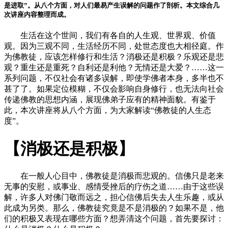
是进取”。从八个方面，对人们最易产生误解的问题作了剖析。本文综合几
次讲座内容整理而成。
生活在这个世间，我们有各自的人生观、世界观、价值
观。因为三观不同，生活经历不同，处世态度也大相径庭。作
为佛教徒，应该怎样修行和生活？消极还是积极？乐观还是悲
观？重生还是重死？自利还是利他？无情还是大爱？……这一
系列问题，不仅社会有诸多误解，即使学佛者本身，多半也不
甚了了。如果定位模糊，不仅会影响自身修行，也无法向社会
传递佛教的思想内涵，展现佛弟子应有的精神面貌。有鉴于
此，本次讲座将从八个方面，为大家解读“佛教徒的人生态
度”。
【消极还是积极】
在一般人心目中，佛教徒是消极而悲观的。信佛只是老来
无事的安慰，或事业、感情受挫后的疗伤之道……由于这些误
解，许多人对佛门敬而远之，担心信佛后失去人生乐趣，或从
此成为另类。那么，佛教徒究竟是不是消极的？如果不是，他
们的积极又表现在哪些方面？想弄清这个问题，首先要探讨：