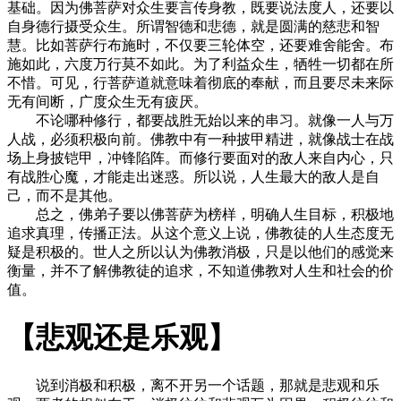
基础。因为佛菩萨对众生要言传身教，既要说法度人，还要以
自身德行摄受众生。所谓智德和悲德，就是圆满的慈悲和智
慧。比如菩萨行布施时，不仅要三轮体空，还要难舍能舍。布
施如此，六度万行莫不如此。为了利益众生，牺牲一切都在所
不惜。可见，行菩萨道就意味着彻底的奉献，而且要尽未来际
无有间断，广度众生无有疲厌。
不论哪种修行，都要战胜无始以来的串习。就像一人与万
人战，必须积极向前。佛教中有一种披甲精进，就像战士在战
场上身披铠甲，冲锋陷阵。而修行要面对的敌人来自内心，只
有战胜心魔，才能走出迷惑。所以说，人生最大的敌人是自
己，而不是其他。
总之，佛弟子要以佛菩萨为榜样，明确人生目标，积极地
追求真理，传播正法。从这个意义上说，佛教徒的人生态度无
疑是积极的。世人之所以认为佛教消极，只是以他们的感觉来
衡量，并不了解佛教徒的追求，不知道佛教对人生和社会的价
值。
【悲观还是乐观】
说到消极和积极，离不开另一个话题，那就是悲观和乐