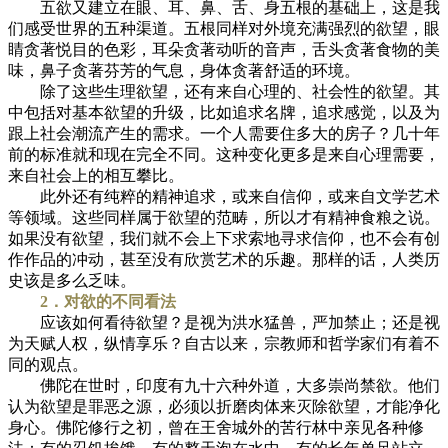
五欲又建立在眼、耳、鼻、舌、身五根的基础上，这是我
们感受世界的五种渠道。五根同样对外境充满强烈的欲望，眼
睛贪著悦目的色彩，耳朵贪著动听的音声，舌头贪著食物的美
味，鼻子贪著芬芳的气息，身体贪著舒适的环境。
除了这些生理欲望，还有来自心理的、社会性的欲望。其
中包括对基本欲望的升级，比如追求名牌，追求感觉，以及为
跟上社会潮流产生的需求。一个人需要住多大的房子？几十年
前的标准就和现在完全不同。这种变化更多是来自心理需要，
来自社会上的相互攀比。
此外还有纯粹的精神追求，或来自信仰，或来自文学艺术
等领域。这些同样属于欲望的范畴，所以才有精神食粮之说。
如果没有欲望，我们就不会上下求索地寻求信仰，也不会有创
作作品的冲动，甚至没有欣赏艺术的乐趣。那样的话，人类历
史该是多么乏味。
2．对欲的不同看法
应该如何看待欲望？是视为洪水猛兽，严加禁止；还是视
为天赋人权，纵情享乐？自古以来，宗教师和哲学家们有着不
同的观点。
佛陀在世时，印度有九十六种外道，大多崇尚禁欲。他们
认为欲望是罪恶之源，必须以折磨肉体来灭除欲望，才能净化
身心。佛陀修行之初，曾在王舍城外的苦行林中亲见各种修