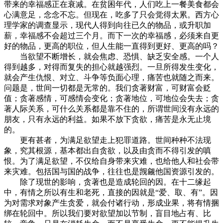
带来的幸福感正在衰减。在贫困年代，人们吃上一餐美食都会
心满意足，念念不忘。但现在，吃多了只会觉得太累。西方心
理学家的调查显示，现代人得到向往已久的物品，或升职加
薪，幸福感不会超过三个月。而下一次的幸福感，必须来自更
好的物品，更高的职位，但人生能一直得到更好、更高的吗？
当欲望不断增长，就会焦虑、恐惧、缺乏安全感。一个人
得到越多，对得而复失的担心就越强烈。一旦所得发生变化，
就会产生仇恨、对立、斗争等负面心理，痛苦也就随之而来。
问题是，世间一切都是无常的。我们贪著财富，可财富会贬
值；贪著感情，可感情会变化；贪著地位，可地位会失去；贪
著人际关系，可什么关系都是靠不住的，所谓世间没有永远的
朋友，只有永远的利益。如果不放下贪欲，痛苦是永无止境
的。
更有甚者，为满足欲望走上犯罪道路。世间种种不法现
象，究其根源，基本都出自贪欲，以及由贪而不得引发的嗔
恨。为了满足欲望，不仅给自身带来灾难，也给他人和社会带
来灾难。包括国与国的战争，往往也是觊觎他国资源引发的。
除了现世的影响，贪著也是造成轮回的因。在十二缘起
中，有情之所以有生和老死，直接的因就是“爱、取、有”。因
为对需求对象产生贪爱，就会付诸行动，形成业果，将有情捆
绑在轮回中。所以我们要对欲望加以节制，盲目地占有、比