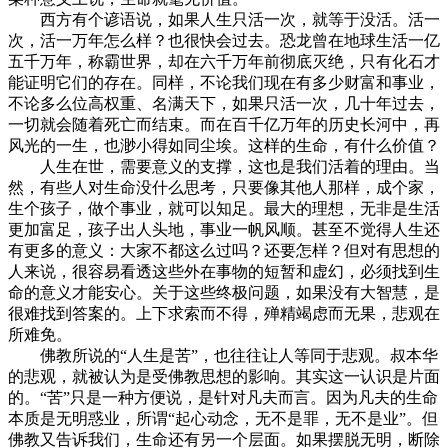
西方有个谚语说，如果人生只活一次，就等于没活。活一
次，活一万年怎么样？也很快会过去。恐龙曾在地球生活一亿
五千万年，称霸世界，却在六千万年前彻底灭绝，只有化石才
能证明它们的存在。同样，不论我们现在有多少财富和事业，
不论多么位高权重、名满天下，如果只活一次，几十年过去，
一切就会随着死亡而结束。而在百千亿万年的历史长河中，再
风光的一生，也渺小得如同尘埃。这样的生命，有什么价值？
人生在世，需要意义的支撑，这也是我们活着的理由。当
然，有些人对生命没什么思考，只要像其他人那样，成个家，
生个孩子，做个事业，就可以知足。最大的理想，无非是生活
更加富足，孩子出人头地，事业一帆风顺。甚至不觉得人生还
有更多的意义：大家不都这么过吗？还要怎样？但对有思想的
人来说，很容易看透这些外在事物的短暂和虚幻，必须找到生
命的意义才能安心。关于这些终极问题，如果没有大智慧，是
很难找到答案的。上下求索而不得，殚精竭虑而无果，悲观在
所难免。
佛教所说的“人生是苦”，也往往让人等同于悲观。叔本华
的悲观，就被认为是受佛教思想的影响。其实这一认识是片面
的。“苦”只是一种方便说，是针对凡夫而言。因为凡夫的生命
本质是无明惑业，所谓“起心动念，无不是罪，无不是业”。但
佛教又告诉我们，生命还有另一个层面。如果摆脱无明，断除