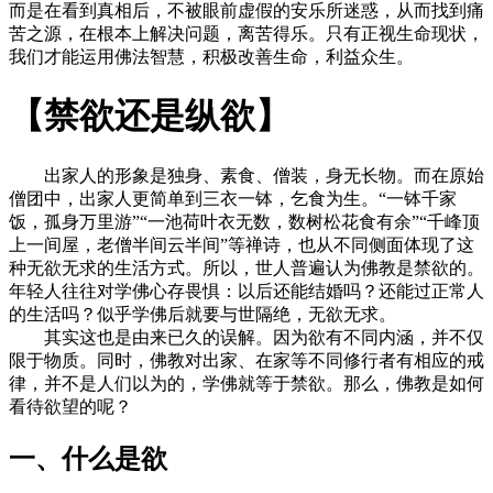
而是在看到真相后，不被眼前虚假的安乐所迷惑，从而找到痛
苦之源，在根本上解决问题，离苦得乐。只有正视生命现状，
我们才能运用佛法智慧，积极改善生命，利益众生。
【禁欲还是纵欲】
出家人的形象是独身、素食、僧装，身无长物。而在原始
僧团中，出家人更简单到三衣一钵，乞食为生。“一钵千家
饭，孤身万里游”“一池荷叶衣无数，数树松花食有余”“千峰顶
上一间屋，老僧半间云半间”等禅诗，也从不同侧面体现了这
种无欲无求的生活方式。所以，世人普遍认为佛教是禁欲的。
年轻人往往对学佛心存畏惧：以后还能结婚吗？还能过正常人
的生活吗？似乎学佛后就要与世隔绝，无欲无求。
其实这也是由来已久的误解。因为欲有不同内涵，并不仅
限于物质。同时，佛教对出家、在家等不同修行者有相应的戒
律，并不是人们以为的，学佛就等于禁欲。那么，佛教是如何
看待欲望的呢？
一、什么是欲