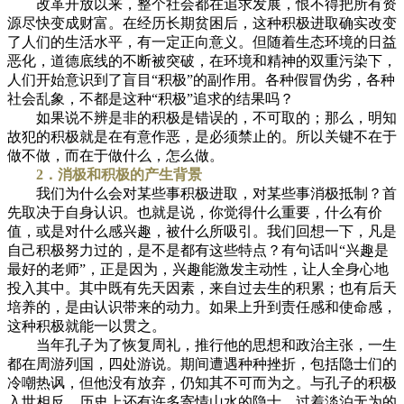
改革开放以来，整个社会都在追求发展，恨不得把所有资
源尽快变成财富。在经历长期贫困后，这种积极进取确实改变
了人们的生活水平，有一定正向意义。但随着生态环境的日益
恶化，道德底线的不断被突破，在环境和精神的双重污染下，
人们开始意识到了盲目“积极”的副作用。各种假冒伪劣，各种
社会乱象，不都是这种“积极”追求的结果吗？
如果说不辨是非的积极是错误的，不可取的；那么，明知
故犯的积极就是在有意作恶，是必须禁止的。所以关键不在于
做不做，而在于做什么，怎么做。
2．消极和积极的产生背景
我们为什么会对某些事积极进取，对某些事消极抵制？首
先取决于自身认识。也就是说，你觉得什么重要，什么有价
值，或是对什么感兴趣，被什么所吸引。我们回想一下，凡是
自己积极努力过的，是不是都有这些特点？有句话叫“兴趣是
最好的老师”，正是因为，兴趣能激发主动性，让人全身心地
投入其中。其中既有先天因素，来自过去生的积累；也有后天
培养的，是由认识带来的动力。如果上升到责任感和使命感，
这种积极就能一以贯之。
当年孔子为了恢复周礼，推行他的思想和政治主张，一生
都在周游列国，四处游说。期间遭遇种种挫折，包括隐士们的
冷嘲热讽，但他没有放弃，仍知其不可而为之。与孔子的积极
入世相反，历史上还有许多寄情山水的隐士，过着淡泊无为的