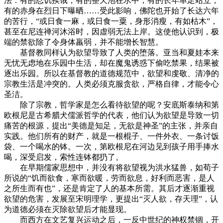
法：有的忍饥挨饿，有的整天泡在水中，有的长年单足站立，
有的赤身在烈日下曝晒……受此影响，佛陀也开始了长达六年
的苦行，“或日食一麻，或日食一粟，身形消瘦，有如枯木”，
甚至在尼连禅河沐浴时，因虚弱无法上岸。这使他认识到，极
端的禁欲除了令身体羸弱，并不能增长智慧。
基督教同样认为欲望导致了人类的堕落。亚当和夏娃本来
无忧无虑地在乐园中生活，却在魔鬼诱惑下偷吃禁果，结果被
逐出乐园。所以在基督教的道德规范中，欲望和虔敬、清净的
宗教生活是冲突的。人类必须克服贪欲，严格自律，才能令心
圣洁。
除了宗教，哲学家是怎么看待欲望的呢？安底斯泰纳和第
欧根尼是古希腊犬儒派哲学的代表，他们认为欲望是导致一切
痛苦的根源，提出“美德是知足，无欲是神圣”的主张，并亲自
实践。他们所有的财产，就是一根棍子、一件外衣、一条讨饭
袋、一个喝水的钵。一次，第欧根尼在河边见到孩子用手捧水
喝，深受启发，索性连钵都扔了。
在早期儒家思想中，并没有将欲望视为洪水猛兽，如荀子
所说的“饥而欲食，寒而欲暖，劳而欲息，好利而恶害，是人
之所生而有也”，还是肯定了人的基本所需。其后才逐渐重视
欲望的危害，发展至宋明理学，更提出“灭人欲，存天理”，认
为道德必须在灭除欲望后才能显现。
而西方在文艺复兴运动之后，一反中世纪的神权禁锢，开