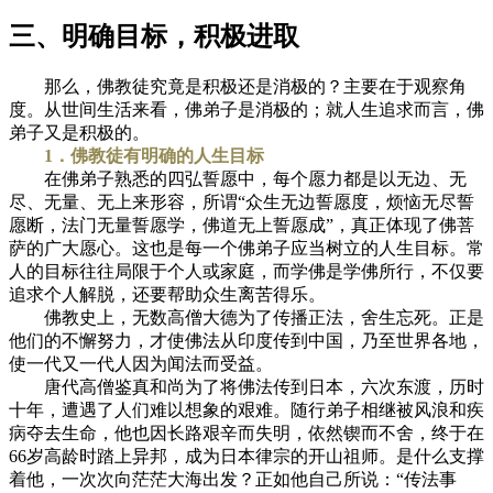
三、明确目标，积极进取
那么，佛教徒究竟是积极还是消极的？主要在于观察角
度。从世间生活来看，佛弟子是消极的；就人生追求而言，佛
弟子又是积极的。
1．佛教徒有明确的人生目标
在佛弟子熟悉的四弘誓愿中，每个愿力都是以无边、无
尽、无量、无上来形容，所谓“众生无边誓愿度，烦恼无尽誓
愿断，法门无量誓愿学，佛道无上誓愿成”，真正体现了佛菩
萨的广大愿心。这也是每一个佛弟子应当树立的人生目标。常
人的目标往往局限于个人或家庭，而学佛是学佛所行，不仅要
追求个人解脱，还要帮助众生离苦得乐。
佛教史上，无数高僧大德为了传播正法，舍生忘死。正是
他们的不懈努力，才使佛法从印度传到中国，乃至世界各地，
使一代又一代人因为闻法而受益。
唐代高僧鉴真和尚为了将佛法传到日本，六次东渡，历时
十年，遭遇了人们难以想象的艰难。随行弟子相继被风浪和疾
病夺去生命，他也因长路艰辛而失明，依然锲而不舍，终于在
66岁高龄时踏上异邦，成为日本律宗的开山祖师。是什么支撑
着他，一次次向茫茫大海出发？正如他自己所说：“传法事