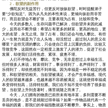
2．欲望的副作用
佛陀反对无益苦行，但更反对放纵欲望，时时提醒弟子
要“少欲知足”。因为从凡夫的本性来说，更倾向纵欲而非苦
行。而且欲望会不断扩张，主要表现为占有、比较和竞争。
今天的多数人，生存问题早已解决，但欲望并未因此减
少，反而在不断升级：希望占有更多的财富，更高的地位，更
大的名望，永无止境。除了占有，我们还会与他人攀比。有些
人一生努力就是为了出人头地，却没想过，超过别人的意义在
哪里？这些无谓的攀比，只会使自己背上沉重的负担。比较又
导致竞争，这固然在一定程度上激发了人的潜力，促进了社会
发展，却使我们活得焦虑、紧张、疲惫不堪。
人们不停地占有、攀比、竞争，无非是想过上幸福生活。
但对很多人来说，财富得到了，事业得到了，名声得到了，享
乐得到了，却依然感觉不到幸福。因为幸福是一种不稳定的感
觉，和欲望密切相关。当欲望被满足，才会产生幸福感。现代
人的欲望越来越多，也越来越不容易被满足，这就使得幸福成
本变得特别高，活得特别累。我们在不知不觉中培养了很多欲
望，当欲望上升到贪著时，痛苦就随之而来了。
今天，人们拥有的物质已前所未有地丰富，多到需要不断
丢弃的地步，是不是就能过得幸福？如果一件物品就代表一个
幸福的因素，那我们的幸福指数就该不断攀升。事实上，物质