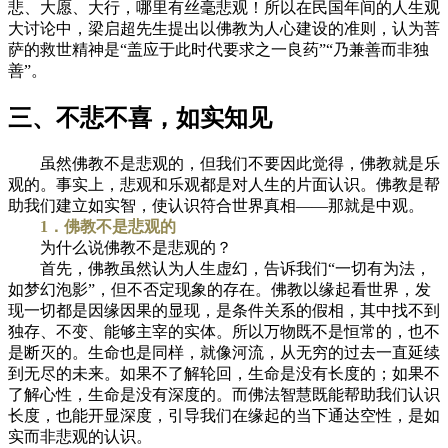
悲、大愿、大行，哪里有丝毫悲观！所以在民国年间的人生观
大讨论中，梁启超先生提出以佛教为人心建设的准则，认为菩
萨的救世精神是“盖应于此时代要求之一良药”“乃兼善而非独
善”。
三、不悲不喜，如实知见
虽然佛教不是悲观的，但我们不要因此觉得，佛教就是乐
观的。事实上，悲观和乐观都是对人生的片面认识。佛教是帮
助我们建立如实智，使认识符合世界真相——那就是中观。
1．佛教不是悲观的
为什么说佛教不是悲观的？
首先，佛教虽然认为人生虚幻，告诉我们“一切有为法，
如梦幻泡影”，但不否定现象的存在。佛教以缘起看世界，发
现一切都是因缘因果的显现，是条件关系的假相，其中找不到
独存、不变、能够主宰的实体。所以万物既不是恒常的，也不
是断灭的。生命也是同样，就像河流，从无穷的过去一直延续
到无尽的未来。如果不了解轮回，生命是没有长度的；如果不
了解心性，生命是没有深度的。而佛法智慧既能帮助我们认识
长度，也能开显深度，引导我们在缘起的当下通达空性，是如
实而非悲观的认识。