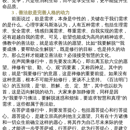
较、竞争，只是在消耗生命，而不是享受生命，更不能提升生
命品质。
3．善法欲是完善人格的动力
前面说过，欲是需求，本身是中性的，关键在于我们需求
的是什么。心理学家马斯洛认为，人有五种需求，包括生理需
求、安全需求、情感归属需求、尊重需求、自我实现的需求，
还有超越自我的需求。可见，欲望也能成为高尚的精神追求。
佛教中的善法欲，就是追求善法的愿望。比如“我要解脱”“我
要成佛，要帮助众生解脱”，既是修行的目标，也是持久的动
力。那么怎样才能建立善法欲？必须接受智慧的文化。
在声闻乘修行中，首先要发出离心，即出离五欲六尘的愿
望。禅修有“欲、勤、心、观”四要素，又称四神足。其中的
欲，就是“我要修行”的意愿，这是禅修的重要前提。如果没有
这种意愿，根本不可能开始修行，更谈不上坚持。《百法明门
论》的五别境，是“欲、胜解、念、定、慧”，其中也以欲为
首，这是迈向解脱的动力。大家来参加静修营，同样是因
为“我要学习佛法，要解脱迷惑和烦恼，要追求智慧和真理”的
需求，这些都属于善法欲。
在菩萨道修行中，则要发菩提心，包括愿菩提心和行菩提
心。愿菩提心，是建立崇高的利他主义愿望。只有在十方诸佛
和一切众生前确立这样的愿心，将其作为自己尽未来际的使
命，才能进一步受菩萨戒，行菩萨行。此为行菩提心，是建立