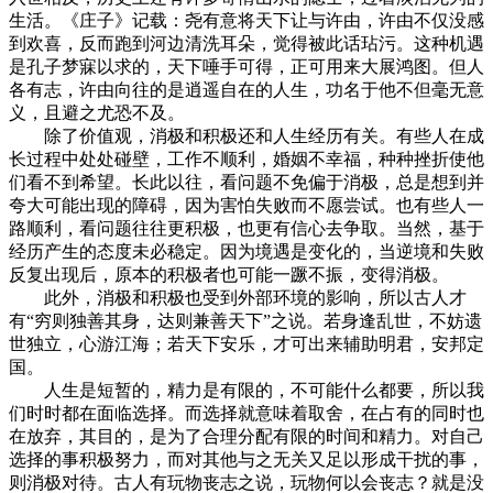
生活。《庄子》记载：尧有意将天下让与许由，许由不仅没感
到欢喜，反而跑到河边清洗耳朵，觉得被此话玷污。这种机遇
是孔子梦寐以求的，天下唾手可得，正可用来大展鸿图。但人
各有志，许由向往的是逍遥自在的人生，功名于他不但毫无意
义，且避之尤恐不及。
除了价值观，消极和积极还和人生经历有关。有些人在成
长过程中处处碰壁，工作不顺利，婚姻不幸福，种种挫折使他
们看不到希望。长此以往，看问题不免偏于消极，总是想到并
夸大可能出现的障碍，因为害怕失败而不愿尝试。也有些人一
路顺利，看问题往往更积极，也更有信心去争取。当然，基于
经历产生的态度未必稳定。因为境遇是变化的，当逆境和失败
反复出现后，原本的积极者也可能一蹶不振，变得消极。
此外，消极和积极也受到外部环境的影响，所以古人才
有“穷则独善其身，达则兼善天下”之说。若身逢乱世，不妨遗
世独立，心游江海；若天下安乐，才可出来辅助明君，安邦定
国。
人生是短暂的，精力是有限的，不可能什么都要，所以我
们时时都在面临选择。而选择就意味着取舍，在占有的同时也
在放弃，其目的，是为了合理分配有限的时间和精力。对自己
选择的事积极努力，而对其他与之无关又足以形成干扰的事，
则消极对待。古人有玩物丧志之说，玩物何以会丧志？就是没