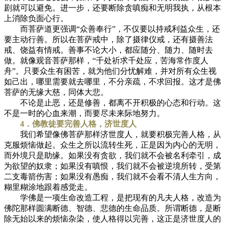
剧就可以避免。进一步，还要断除贪嗔痴和无明我执，从根本
上消除负面心行。
而菩萨道更强调“众善奉行”，不仅要以持戒利益众生，还
要主动行善。所以在菩萨戒中，除了摄律仪戒，还有摄善法
戒、饶益有情戒。善事不论大小，都应随分、随力、随时去
做。就像观音菩萨那样，“千处祈求千处应，苦海常作度人
舟”。只要众生有困苦，就为他们分忧解难，并对所有众生视
如己出，哪里需要就去哪里，不分亲疏，不求回报。这才是佛
菩萨的无缘大慈，同体大悲。
不论是止恶，还是修善，都离不开积极的心态和行动。这
不是一时的心血来潮，而要尽未来际地努力。
4．佛教徒要完善人格，济世度人
我们希望像佛菩萨那样济世度人，就要积极完善人格，从
克服烦恼做起。众生之所以流转生死，正是因为内心的无明，
而外境只是助缘。如果没有贪欲，我们就不会被名利牵引，成
为欲望的奴隶；如果没有嗔恨，我们就不会被逆境所转，受第
二支毒箭伤害；如果没有愚痴，我们就不会看不清人生方向，
糊里糊涂地跟着感觉走。
学佛是一项生命改造工程，是把现有的凡夫人格，改造为
佛陀那样圆满断德、智德、悲德的生命品质。所谓断德，是断
除无始以来的烦恼杂染，使人格得以完善，这正是济世度人的