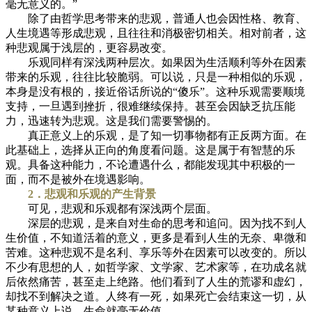
毫无意义的。”
除了由哲学思考带来的悲观，普通人也会因性格、教育、
人生境遇等形成悲观，且往往和消极密切相关。相对前者，这
种悲观属于浅层的，更容易改变。
乐观同样有深浅两种层次。如果因为生活顺利等外在因素
带来的乐观，往往比较脆弱。可以说，只是一种相似的乐观，
本身是没有根的，接近俗话所说的“傻乐”。这种乐观需要顺境
支持，一旦遇到挫折，很难继续保持。甚至会因缺乏抗压能
力，迅速转为悲观。这是我们需要警惕的。
真正意义上的乐观，是了知一切事物都有正反两方面。在
此基础上，选择从正向的角度看问题。这是属于有智慧的乐
观。具备这种能力，不论遭遇什么，都能发现其中积极的一
面，而不是被外在境遇影响。
2．悲观和乐观的产生背景
可见，悲观和乐观都有深浅两个层面。
深层的悲观，是来自对生命的思考和追问。因为找不到人
生价值，不知道活着的意义，更多是看到人生的无奈、卑微和
苦难。这种悲观不是名利、享乐等外在因素可以改变的。所以
不少有思想的人，如哲学家、文学家、艺术家等，在功成名就
后依然痛苦，甚至走上绝路。他们看到了人生的荒谬和虚幻，
却找不到解决之道。人终有一死，如果死亡会结束这一切，从
某种意义上说，生命就毫无价值。