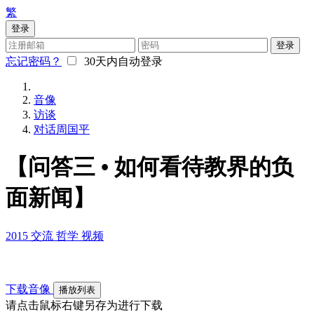
繁
登录
登录
忘记密码？
30天内自动登录
音像
访谈
对话周国平
【问答三 • 如何看待教界的负
面新闻】
2015
交流
哲学
视频
下载音像
播放列表
请点击鼠标右键另存为进行下载