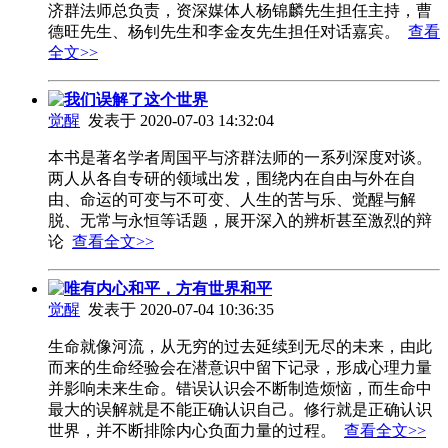
济群法师总负责，资深媒体人杨锦麟先生担任主持，曹
德旺先生、杨钊先生和李金友先生担任对话嘉宾。
查看
全文>>
我们误解了这个世界
觉醒
发表于 2020-07-03 14:32:04
本书是著名学者周国平与济群法师的一系列深度对谈。
两人从各自专研的领域出发，围绕内在自由与外在自
由、命运的可变与不可变、人生的苦与乐、觉醒与解
脱、无常与永恒等话题，展开深入的辨析甚至激烈的辩
论
查看全文>>
唯有内心和平，方有世界和平
觉醒
发表于 2020-07-04 10:36:35
生命就像河流，从无穷的过去延续到无尽的未来，由此
而来的生命经验会在潜意识中留下记录，形成心理力量
并影响未来生命。错误认识会不断制造烦恼，而生命中
最大的误解就是不能正确认识自己。修行就是正确认识
世界，并不断排除内心负面力量的过程。
查看全文>>