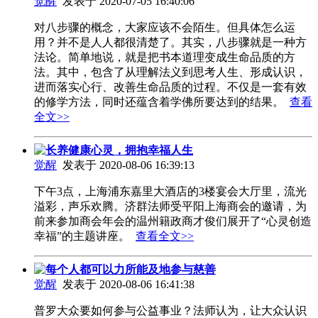
觉醒
发表于 2020-07-05 16:40:06
对八步骤的概念，大家应该不会陌生。但具体怎么运
用？并不是人人都很清楚了。其实，八步骤就是一种方
法论。简单地说，就是把书本道理变成生命品质的方
法。其中，包含了从理解法义到思考人生、形成认识，
进而落实心行、改善生命品质的过程。不仅是一套有效
的修学方法，同时还蕴含着学佛所要达到的结果。
查看
全文>>
长养健康心灵，拥抱幸福人生
觉醒
发表于 2020-08-06 16:39:13
下午3点，上海浦东嘉里大酒店的3楼宴会大厅里，流光
溢彩，声乐欢腾。济群法师受平阳上海商会的邀请，为
前来参加商会年会的温州籍政商才俊们展开了“心灵创造
幸福”的主题讲座。
查看全文>>
每个人都可以力所能及地参与慈善
觉醒
发表于 2020-08-06 16:41:38
普罗大众要如何参与公益事业？法师认为，让大众认识