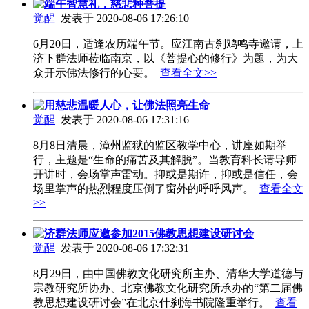
端午智慧礼，慈悲种菩提
觉醒
发表于 2020-08-06 17:26:10
6月20日，适逢农历端午节。应江南古刹鸡鸣寺邀请，上
济下群法师莅临南京，以《菩提心的修行》为题，为大
众开示佛法修行的心要。
查看全文>>
用慈悲温暖人心，让佛法照亮生命
觉醒
发表于 2020-08-06 17:31:16
8月8日清晨，漳州监狱的监区教学中心，讲座如期举
行，主题是“生命的痛苦及其解脱”。当教育科长请导师
开讲时，会场掌声雷动。抑或是期许，抑或是信任，会
场里掌声的热烈程度压倒了窗外的呼呼风声。
查看全文
>>
济群法师应邀参加2015佛教思想建设研讨会
觉醒
发表于 2020-08-06 17:32:31
8月29日，由中国佛教文化研究所主办、清华大学道德与
宗教研究所协办、北京佛教文化研究所承办的“第二届佛
教思想建设研讨会”在北京什刹海书院隆重举行。
查看