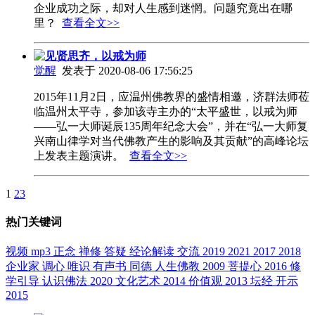
企业成功之际，却对人生感到迷惘。问题究竟出在哪
里？
查看全文>>
见贤思齐，以戒为师
觉醒
发表于 2020-08-06 17:56:25
2015年11月2日，应温州佛教界的盛情相邀，济群法师莅
临温州太平寺，参加该寺主办的“太平盛世，以戒为师
——弘一大师诞辰135周年纪念大会”，并在“弘一大师复
兴南山律学对当代佛教产生的影响及其贡献”的高峰论坛
上发表主题演讲。
查看全文>>
1
2
3
热门关键词
视频
mp3
正念
禅修
答疑
经论解读
交流
2019
2021
2017
2018
企业家
调心
唯识
有声书
同德
人生佛教
2009
菩提心
2016
修
学引导
认识佛法
2020
文化艺术
2014
价值观
2013
坛经
开示
2015