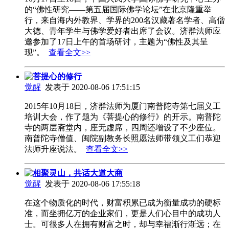
的“佛性研究——第五届国际佛学论坛”在北京隆重举
行，来自海内外教界、学界的200名汉藏著名学者、高僧
大德、青年学生与佛学爱好者出席了会议。济群法师应
邀参加了17日上午的首场研讨，主题为“佛性及其呈
现”。
查看全文>>
菩提心的修行
觉醒
发表于 2020-08-06 17:51:15
2015年10月18日，济群法师为厦门南普陀寺第七届义工
培训大会，作了题为《菩提心的修行》的开示。南普陀
寺的两层斋堂内，座无虚席，四周还增设了不少座位。
南普陀寺僧值、闽院副教务长照愿法师带领义工们恭迎
法师升座说法。
查看全文>>
相聚灵山，共话大道大商
觉醒
发表于 2020-08-06 17:55:18
在这个物质化的时代，财富积累已成为衡量成功的硬标
准，而坐拥亿万的企业家们，更是人们心目中的成功人
士。可很多人在拥有财富之时，却与幸福渐行渐远；在