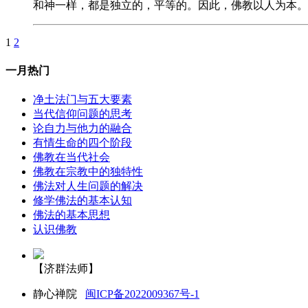
和神一样，都是独立的，平等的。因此，佛教以人为本
1
2
一月热门
净土法门与五大要素
当代信仰问题的思考
论自力与他力的融合
有情生命的四个阶段
佛教在当代社会
佛教在宗教中的独特性
佛法对人生问题的解决
修学佛法的基本认知
佛法的基本思想
认识佛教
【济群法师】
静心禅院
闽ICP备2022009367号-1