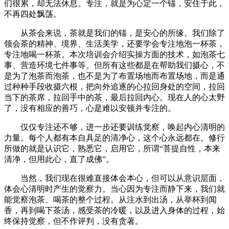
们很累，却无法休息。专注，就是为心定一个锚，安住于此，
不再四处飘荡。
从茶会来说，茶就是我们的锚，是安心的所缘。我们除了
领会茶的精神、境界、生活美学，还要学会专注地泡一杯茶，
专注地喝一杯茶。本次培训会介绍实操方面的技术，如泡茶七
事、营造环境七件事等。但所有这些都是在帮助我们摄心，不
是为了泡茶而泡茶，也不是为了布置场地而布置场地，而是通
过种种手段收摄六根，把向外追逐的心拉回身处的空间，拉回
当下的茶席，拉回手中的茶，最后拉回内心。现在人的心太野
了，没有相应的善巧，心是难以安顿并专注的。
仅仅专注还不够，进一步还要训练觉察，唤起内心清明的
力量。每个人都有本自具足的清净心，这个心永远都在。修行
所做的就是认识它，熟悉它，启用它，所谓“菩提自性，本来
清净，但用此心，直了成佛”。
当然，我们现在很难直接体会本心，但可以从意识层面，
体会心清明时产生的觉察力。当心因为专注而静下来，我们就
能觉察泡茶、喝茶的整个过程。从注水到出汤，从举杯到闻
香，再到喝下茶汤，感受茶的冷暖，以及进入身体的过程，始
终保持觉察，但不作评判，没有贪著。