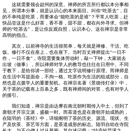
这就需要领会赵州的深意。禅师的所言所行都以本分事相
见，所谓本分事，就是认识心的本来面目。叫你“吃茶去”，目
的不单纯是吃茶，而要体会“能吃茶的是谁”？平常人吃茶，赶
快品尝这是什么好茶，香不香，甜不甜，都在向外寻求。但禅
师的“吃茶去”，是让你反观自照，认识本心。这在禅宗是非常
高明的指点。
其次，以前禅寺的生活很简单，每天就是禅修、干活、吃
饭。修行不仅在座上，也在座下。当时百丈禅师提出“一日不
作，一日不食”，寺院需要集体劳动时，敲一下钟，大家就去
出坡（做事），所以禅师对学人的教导也往往在日用中。不同
于教下，是给你讲一部经，通过文字说明修行原理。而禅师是
在生活中耳提面命，不拘一格。吃茶作为生活的组成部分，自
然也是点拨学人的重要契机。在禅宗名著《景德传灯录》中，
关于茶的记载有上百条之多，既有禅师间的对答，也有对学人
的接引。
我们知道，禅宗是由达摩在南北朝时期传入中土，但到了
唐朝才开宗立派，盛极一时。而茶道也是在唐朝开始成熟的，
在陆羽的《茶经》中，详细阐明了茶的历史、源流、现状、生
产及饮茶、茶艺等方面，是茶道成形的标志。陆羽自幼在寺院
长大，与不少僧人过从甚密，其自述记载：“结庐於苕溪之