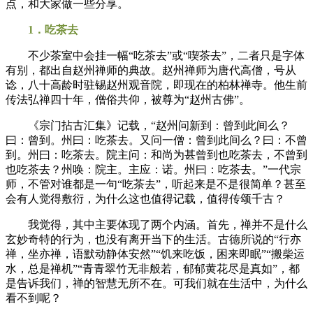
点，和大家做一些分享。
1．吃茶去
不少茶室中会挂一幅“吃茶去”或“喫茶去”，二者只是字体
有别，都出自赵州禅师的典故。赵州禅师为唐代高僧，号从
谂，八十高龄时驻锡赵州观音院，即现在的柏林禅寺。他生前
传法弘禅四十年，僧俗共仰，被尊为“赵州古佛”。
《宗门拈古汇集》记载，“赵州问新到：曾到此间么？
曰：曾到。州曰：吃茶去。又问一僧：曾到此间么？曰：不曾
到。州曰：吃茶去。院主问：和尚为甚曾到也吃茶去，不曾到
也吃茶去？州唤：院主。主应：诺。州曰：吃茶去。”一代宗
师，不管对谁都是一句“吃茶去”，听起来是不是很简单？甚至
会有人觉得敷衍，为什么这也值得记载，值得传颂千古？
我觉得，其中主要体现了两个内涵。首先，禅并不是什么
玄妙奇特的行为，也没有离开当下的生活。古德所说的“行亦
禅，坐亦禅，语默动静体安然”“饥来吃饭，困来即眠”“搬柴运
水，总是禅机”“青青翠竹无非般若，郁郁黄花尽是真如”，都
是告诉我们，禅的智慧无所不在。可我们就在生活中，为什么
看不到呢？