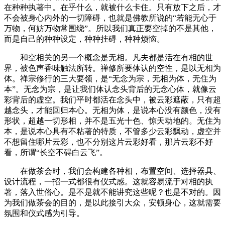
在种种执著中。在乎什么，就被什么卡住。只有放下之后，才
不会被身心内外的一切障碍，也就是佛教所说的“若能无心于
万物，何妨万物常围绕”。所以我们真正要空掉的不是其他，
而是自己的种种设定，种种挂碍，种种烦恼。
和空相关的另一个概念是无相。凡夫都是活在有相的世
界，被色声香味触法所转。禅修所要体认的空性，是以无相为
体。禅宗修行的三大要领，是“无念为宗，无相为体，无住为
本”。无念为宗，是让我们体认念头背后的无念心体，就像云
彩背后的虚空。我们平时都活在念头中，被云彩遮蔽，只有超
越念头，才能回归本心。无相为体，是说本心没有颜色，没有
形状，超越一切形相，并不是五光十色、惊天动地的。无住为
本，是说本心具有不粘著的特质，不管多少云彩飘动，虚空并
不想留住哪片云彩，也不分别这片云彩好看，那片云彩不好
看，所谓“长空不碍白云飞”。
在做茶会时，我们会构建各种相，布置空间、选择器具、
设计流程，一招一式都很有仪式感。这就容易流于对相的执
著，落入世俗心。是不是就不能讲究这些呢？也是不对的。因
为我们做茶会的目的，是以此接引大众，安顿身心，这就需要
氛围和仪式感为引导。