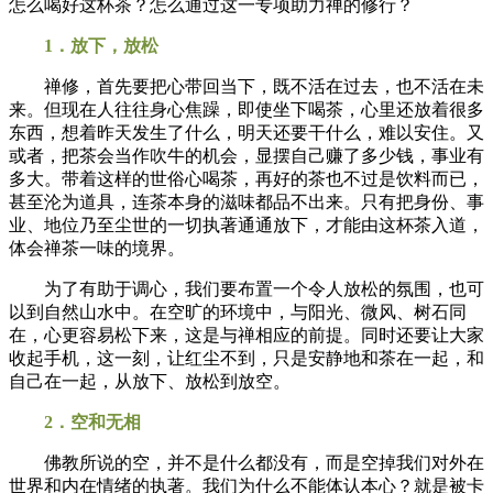
怎么喝好这杯茶？怎么通过这一专项助力禅的修行？
1．放下，放松
禅修，首先要把心带回当下，既不活在过去，也不活在未
来。但现在人往往身心焦躁，即使坐下喝茶，心里还放着很多
东西，想着昨天发生了什么，明天还要干什么，难以安住。又
或者，把茶会当作吹牛的机会，显摆自己赚了多少钱，事业有
多大。带着这样的世俗心喝茶，再好的茶也不过是饮料而已，
甚至沦为道具，连茶本身的滋味都品不出来。只有把身份、事
业、地位乃至尘世的一切执著通通放下，才能由这杯茶入道，
体会禅茶一味的境界。
为了有助于调心，我们要布置一个令人放松的氛围，也可
以到自然山水中。在空旷的环境中，与阳光、微风、树石同
在，心更容易松下来，这是与禅相应的前提。同时还要让大家
收起手机，这一刻，让红尘不到，只是安静地和茶在一起，和
自己在一起，从放下、放松到放空。
2．空和无相
佛教所说的空，并不是什么都没有，而是空掉我们对外在
世界和内在情绪的执著。我们为什么不能体认本心？就是被卡