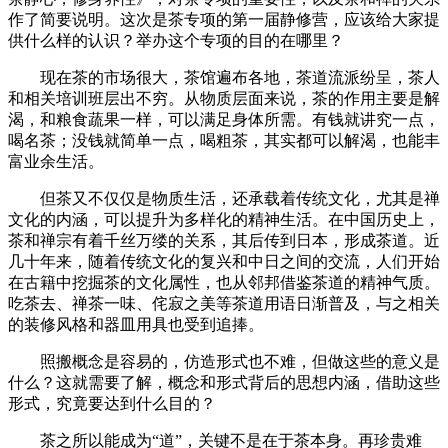
作了简要说明。这次是茶专项的第一届静修营，应该给大家提
供什么样的认识？举办这个专项的目的在哪里？
现在茶的市场很大，茶馆遍布各地，茶道流派纷呈，茶人
和相关培训班层出不穷。从物质层面来说，茶的作用主要是解
渴，和粮食蔬果一样，可以满足身体所需。有钱就讲究一点，
喝名茶；没钱就简单一点，喝粗茶，其实都可以解渴，也能丰
富业余生活。
但茶又不仅仅是物质生活，还承载着传统文化，尤其是禅
文化的内涵，可以提升为多样化的精神生活。在中国历史上，
茶和禅宗有着千丝万缕的关系，其后传到日本，形成茶道。近
几十年来，随着传统文化的复兴和中日之间的交流，人们开始
在古籍中挖掘茶的文化属性，也从邻邦借鉴茶道的精神气质。
吃茶去、禅茶一味、侘寂之美等茶道用语日渐普及，与之相关
的装修风格和器皿用具也受到追捧。
照搬概念是容易的，仿造形式也不难，但做这些的意义是
什么？这就需要了解，概念和形式背后的思想内涵，借助这些
形式，究竟要达到什么目的？
茶之所以能成为“道”，关键不是在于茶本身。再珍贵难