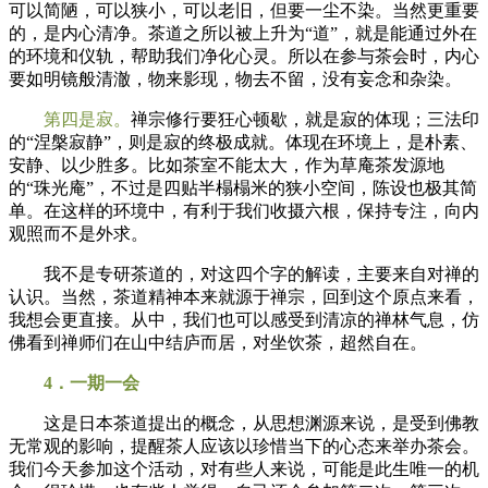
可以简陋，可以狭小，可以老旧，但要一尘不染。当然更重要
的，是内心清净。茶道之所以被上升为“道”，就是能通过外在
的环境和仪轨，帮助我们净化心灵。所以在参与茶会时，内心
要如明镜般清澈，物来影现，物去不留，没有妄念和杂染。
第四是寂。
禅宗修行要狂心顿歇，就是寂的体现；三法印
的“涅槃寂静”，则是寂的终极成就。体现在环境上，是朴素、
安静、以少胜多。比如茶室不能太大，作为草庵茶发源地
的“珠光庵”，不过是四贴半榻榻米的狭小空间，陈设也极其简
单。在这样的环境中，有利于我们收摄六根，保持专注，向内
观照而不是外求。
我不是专研茶道的，对这四个字的解读，主要来自对禅的
认识。当然，茶道精神本来就源于禅宗，回到这个原点来看，
我想会更直接。从中，我们也可以感受到清凉的禅林气息，仿
佛看到禅师们在山中结庐而居，对坐饮茶，超然自在。
4．一期一会
这是日本茶道提出的概念，从思想渊源来说，是受到佛教
无常观的影响，提醒茶人应该以珍惜当下的心态来举办茶会。
我们今天参加这个活动，对有些人来说，可能是此生唯一的机