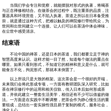
当我们学会专注和觉察，就能摆脱对形式的执著，将喝茶
与正念禅修相结合。在做茶会的过程中，既注重茶的品质，注
重器具和环境营造，又不陷入执著。茶道之所以在日本备受推
崇，就是通过这种方式，把难以触及的禅院修行带给民众，为
世间和出世间建立一个连接。让人们可以在茶汤中体会禅味，
在尘世中感受清凉。
结束语
不论中国的禅茶，还是日本的茶道，我们都要立足于禅的
智慧高度来认识。这样才能一目了然，知道每个做法的重点在
哪里。如果只看到形式，不知道它的精神和意义是什么，就可
能食古不化，拘泥形式，那就本末倒置了。
以上所说只是大致的框架。这次茶会是一个很好的开端，
未来我们会将此形成专项，一方面有教研团队深入研究，比如
茶在禅宗修行中的运用和相关仪轨，传入日本后如何形成茶
道，并依此建立一整套生活美学，相信还有不少可以借鉴的做
法。一方面是在实践中不断调整，把茶会作为静心慢生活的重
要组成，总结出一套实操性强且易于复制的模式，服务社会，
净化人心。