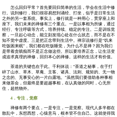
怎么回归平常？首先要回归简单的生活，学会在生活中修
行。说到修行，我们很容易想到诵经、打坐，似乎是日常生活
之外的另一套系统。事实上，修行就是一种用心，贯穿座上和
座下。我们未来的禅修有三个重点。一是以事相为所缘，通过
经行、专注呼吸等方式，培养持续、稳定的专注。二是训练觉
察，一旦起心动念，能立刻发现心处在什么状态，而不是在不
知不觉中虚度。三是把正念带到生活中。禅宗说修行是“饥来
吃饭困来眠”，我们都在吃饭睡觉，为什么不是禅？因为我们
是带着贪嗔痴而不是正念做这些。所以要培养正念，让生活变
成追求真理的禅修，回归本心的禅修。这样的生活才有价值。
茶道的关键也在于此。千利休说：“茶道之秘事，在于打
碎了山水、草木、草庵、主客、诸具、法则、规矩的、无一物
之念的、无事安心的一片白露地。”虽然我们要借助各种事相
来做茶会，但最终是要超越事相，在认真做的同时，心无所
住，超然物外。
4．专注，觉察
禅修有两个要点，一是专注，一是觉察。现代人多半都在
散乱中，东想西想，心猿意马，根本管不住自己。这就使得我