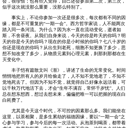
会，很珍惜；也有些人觉得，自己还会参加第二次，第三次，
似乎这次就没那么重要，没那么特别了。
事实上，不论你参加一次还是很多次，每次都有不同的因
缘，都是不可重复的“一期一会”。西方哲学家说，人不能两次
踏入同一条河流。为什么？因为水一直在流动变化，逝者如
斯，不舍昼夜。从我们自身来说，今天的你是昨天的你吗？明
天的你是今天的你吗？现在的你是小时候的你吗？七八十岁的
你还是现在的你吗？从出生到老死，细胞不知更换了多少，思
想不知改变了多少，从物质元素到心理元素，刹那刹那都在生
灭变化中。
丰子恺有篇散文叫《渐》，讲述了生命的无常变化。时间
悄悄地把所有人的岁月给偷走了，人不知不觉地老了，不知不
觉地死去了。但因为不知不觉，就觉得自己好像永远活着，可
以千秋万代地活下去，才会“生年不满百，常怀千岁忧”。人们
总在想东想西，想过去想未来，偏偏把唯一可以把握的现在白
白耗费了。
尤其是今天这个时代，不可控的因素那么多。我们能坐在
这里，以茶相聚，是多生累劫的福德因缘，要以“一期一会”之
心参与学习，参与今后的每一次活动。从泡茶到喝茶，都带着