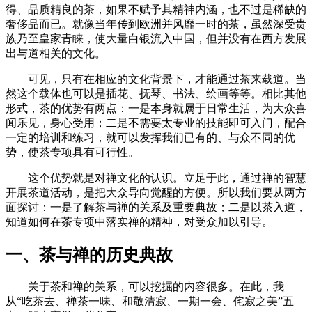
得、品质精良的茶，如果不赋予其精神内涵，也不过是稀缺的
奢侈品而已。就像当年传到欧洲并风靡一时的茶，虽然深受贵
族乃至皇家青睐，使大量白银流入中国，但并没有在西方发展
出与道相关的文化。
可见，只有在相应的文化背景下，才能通过茶来载道。当
然这个载体也可以是插花、抚琴、书法、绘画等等。相比其他
形式，茶的优势有两点：一是本身就属于日常生活，为大众喜
闻乐见，身心受用；二是不需要太专业的技能即可入门，配合
一定的培训和练习，就可以发挥我们已有的、与众不同的优
势，使茶专项具有可行性。
这个优势就是对禅文化的认识。立足于此，通过禅的智慧
开展茶道活动，是把大众导向觉醒的方便。所以我们要从两方
面探讨：一是了解茶与禅的关系及重要典故；二是以茶入道，
知道如何在茶专项中落实禅的精神，对受众加以引导。
一、茶与禅的历史典故
关于茶和禅的关系，可以挖掘的内容很多。在此，我
从“吃茶去、禅茶一味、和敬清寂、一期一会、侘寂之美”五