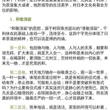
为茶道集大成者，他所倡导的生活美学，对日本文化有着全方
位的影响。
3．和敬清寂
“和敬清寂”的思想，源于村田珠光提出的“谨敬清寂”，千
利休在此基础上改动一字，流传至今。这四个字充分体现了日
本茶道的精神，也可以说是禅的内涵。
第一是和。
包括物与物、人与物、人与人的关系，都要和
谐无碍。扩大来说，就是天人合一。这种和是来自内心的平
等，在喝茶时，要消除二元对立，空掉对外相的一切执著。本
来无一物，才是究竟的和。
第二是敬。
对天地万物存一份敬畏之心，观一花一世界，
见一叶一如来。体现在茶道过程中，就是有相应的仪式感，长
幼有序，举止得体。可能有人会说：禅不是要突破所有形式
吗？为什么要有仪式感？其实这些只是静心的方便而已。因为
凡夫是心随境转的，在喧闹杂乱中，身心会随之动荡。而在清
肃的环境中，随着庄严的一招一式，心才容易静下来。
第三是清。
简单地说，就是清洁。茶室的环境可以朴素，