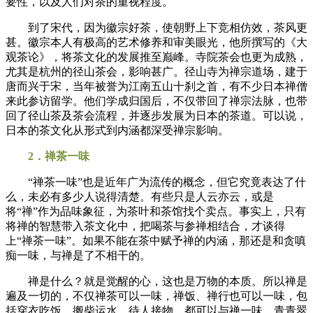
要性，以及人们对茶的重视程度。
到了宋代，因为徽宗好茶，使朝野上下竞相仿效，茶风更
甚。徽宗本人有极高的艺术修养和审美眼光，他所撰写的《大
观茶论》，将茶文化的发展推至巅峰。寺院茶会也更为成熟，
尤其是杭州的径山茶会，影响甚广。径山寺为禅宗道场，建于
唐而兴于宋，当年被誉为江南五山十刹之首，有不少日本禅僧
来此参访留学。他们学成归国后，不仅带回了禅宗法脉，也带
回了径山茶及茶会流程，并逐步发展为日本的茶道。可以说，
日本的茶文化从形式到内涵都深受禅宗影响。
2．禅茶一味
“禅茶一味”也是近年广为流传的概念，但它究竟表达了什
么，未必有多少人说得清楚。有些只是人云亦云，或是
将“禅”作为品味象征，为茶叶和茶馆找个卖点。事实上，只有
将禅的智慧带入茶文化中，把喝茶与参禅相结合，才谈得
上“禅茶一味”。如果不能在茶中赋予禅的内涵，那还是和贪嗔
痴一味，与禅是了不相干的。
禅是什么？就是觉醒的心，这也是万物的本质。所以禅是
遍及一切的，不仅禅茶可以一味，禅饭、禅行也可以一味，包
括穿衣吃饭、搬柴运水、待人接物，都可以与禅一味。青青翠