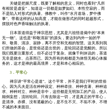
关键是把握尺度，既要了解相的意义，同时也看到“凡所
有相皆是虚妄”，知道这一切都是如梦如幻、本性空寂的，而
不是陷入对形式的执著。佛教中，叫作“水月道场，梦中佛
事”。带着这样的认知高度，才能在做形式的同时超越形式，
摆脱对色声香味触法的执著。
日本茶道得益于禅宗思想，尤其是六祖悟道偈中的“本来
无一物”。这也是“和敬清寂”的源头，要达到内外一如的平
和、敬畏、清凉、寂静，离不开空和无相的智慧。这关系到我
们所做的茶会，是世俗还是出世的，是轮回还是觉醒的。所以
我们既要注重形式，但不必过于复杂。就像千利休说的，茶道
无非是烧水、点茶而已。因为所有的相都是为体悟无相心体服
务的，这才是禅的最高境界，才是和本心相应的。
3．平常心
禅宗讲“平常心是道”。这个平常，并不是我们平时的世俗
心。因为凡夫是活在种种设定、种种牵挂、种种贪著、种种追
求、种种对立、种种是非中，这些都是无明加工的产品，使人
颠倒妄想，流转轮回。只有去除这一切，才是真正的平常心，
是清净、赤裸、没有遮蔽的心，是不生不灭、不垢不净、不增
不减的本来面目。