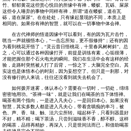
竹、郁郁黄花这些赏心悦目的所缘中有禅，蝼蚁、瓦砾、屎尿
这些令人唾弃的事物中同样有禅，所谓“道在蝼蚁，道在瓦
砾，道在屎尿”。在在处处，只有缘起显现的不同，本质上是
相同的。如果你有禅的智慧，就可以在一切事物中体会禅。
在古代禅师的悟道因缘中可以看到，有的因为瓦片击竹，
咣当一声就顿悟本心，“一击忘所知，更不假修持”；还有的因
为看到桃花开悟了，“灵云昔日悟桃花，十里春风树树斜”。总
之，心可以通过各种因缘打开，前提是训练有素，心垢很薄，
才能把握住那个石火电光的瞬间。我们在生活中会有这样的经
验，走路时突然被人打了后背，一惊之下，大脑完全空白。其
实这也是体悟本心的时刻，因为妄想空了。但只是一刹那，对
没有修行的人来说，往往还没看到就失去机会了。
如何拨开迷雾，体认本心？需要在一切时，一切处，绵绵
密密地用功。“茶禅一味”，就是让我们在喝茶的当下体悟禅。
喝茶有两个指向，一是进入凡夫心，一是回归本心。如果没有
智慧，其实多数人都是进入凡夫心，带着贪嗔痴的串习，被
色、声、香、味、触、法六尘所转。端起杯子，只看到器皿好
不好，精不精；喝下茶汤，只尝到滋味香不香，醇不醇。这样
的喝茶，品得再精妙，再深入，只是世间法而已，和借助喝茶