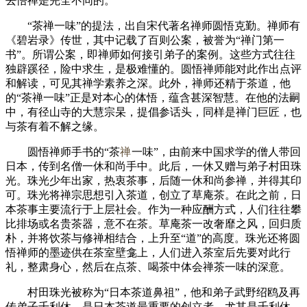
去悟禅是完全不同的。
“茶禅一味”的提法，出自宋代著名禅师圆悟克勤。禅师有
《碧岩录》传世，其中记载了百则公案，被誉为“禅门第一
书”。所谓公案，即禅师如何接引弟子的案例。这些方式往往
独辟蹊径，险中求生，是极难懂的。圆悟禅师能对此作出点评
和解读，可见其禅学素养之深。此外，禅师还精于茶道，他
的“茶禅一味”正是对本心的体悟，蕴含甚深智慧。在他的法嗣
中，有径山寺的大慧宗杲，提倡参话头，同样是禅门巨匠，也
与茶有着不解之缘。
圆悟禅师手书的“茶
禅
一味”，由前来中国求学的僧人带回
日本，传到名僧一休和尚手中。此后，一休又赠与弟子村田珠
光。珠光少年出家，热衷茶事，后随一休和尚参禅，并得其印
可。珠光将禅宗思想引入茶道，创立了草庵茶。在此之前，日
本茶事主要流行于上层社会。作为一种应酬方式，人们往往攀
比排场或名贵茶器，意不在茶。草庵茶一改奢靡之风，回归质
朴，并将饮茶与修禅相结合，上升至“道”的高度。珠光还将圆
悟禅师的墨迹供在茶室壁龛上，人们进入茶室后先要对此行
礼，整肃身心，然后在点茶、喝茶中体会禅茶一味的深意。
村田珠光被称为“日本茶道鼻祖”，他和弟子武野绍鸥及再
传弟子千利休，是日本茶道最重要的创立者。尤其是千利休，