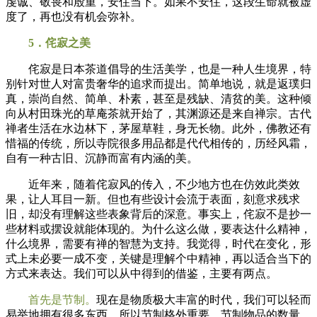
虔诚、敬畏和殷重，安住当下。如果不安住，这段生命就被虚
度了，再也没有机会弥补。
5．侘寂之美
侘寂是日本茶道倡导的生活美学，也是一种人生境界，特
别针对世人对富贵奢华的追求而提出。简单地说，就是返璞归
真，崇尚自然、简单、朴素，甚至是残缺、清贫的美。这种倾
向从村田珠光的草庵茶就开始了，其渊源还是来自禅宗。古代
禅者生活在水边林下，茅屋草鞋，身无长物。此外，佛教还有
惜福的传统，所以寺院很多用品都是代代相传的，历经风霜，
自有一种古旧、沉静而富有内涵的美。
近年来，随着侘寂风的传入，不少地方也在仿效此类效
果，让人耳目一新。但也有些设计会流于表面，刻意求残求
旧，却没有理解这些表象背后的深意。事实上，侘寂不是抄一
些材料或摆设就能体现的。为什么这么做，要表达什么精神，
什么境界，需要有禅的智慧为支持。我觉得，时代在变化，形
式上未必要一成不变，关键是理解个中精神，再以适合当下的
方式来表达。我们可以从中得到的借鉴，主要有两点。
首先是节制。
现在是物质极大丰富的时代，我们可以轻而
易举地拥有很多东西，所以节制格外重要。节制物品的数量，