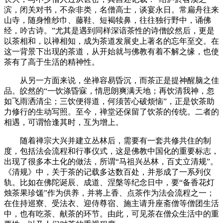
滨，闭关对书，不杂非类，名僧高士，谈宴永日。常扁舟往来
山寺，随身惟纱巾、藤鞋、短褐犊鼻，往往独行野中，诵佛
经，吟古诗。”尤其是遇到同样深谙茶性的诗僧皎然后，更是
以茶相和，以禅相知，成为茶道发展史上著名的忘年至交。在
这一背景下出现的茶道，从开始就与佛教有着不解之缘，也使
茶有了高于生活的精神性。
从另一方面来说，坐禅容易昏沉，而茶正是提神醒脑之佳
品。皎然的“一饮涤昏寐，情思朗爽满天地；再饮清我神，忽
如飞雨洒清尘；三饮便得道，何须苦心破烦恼”，正是饮茶助
力修行的生动写照。至今，禅堂还保留了饮茶的传统。二者的
相遇，可谓恰逢其时，互为增上。
随着禅宗大兴并建立丛林后，需要有一套共修共住的制
度，包括法会流程和行事仪式，这是佛教中国化的重要标志，
出现了很多本土化的做法，所谓“马祖兴丛林，百丈立清规”。
《清规》中，关于茶的记载多达数百处，并形成了一系列仪
轨。比如在佛陀诞辰、成道、涅槃等纪念日中，要“备香花灯
烛茶果珍馐”作为供养，并将上香、点茶作为法会流程之一；
在住持巡寮、受法衣、迎侍尊宿、施主请升座斋僧等僧团生活
中，也有吃茶、献茶的环节。由此，可见茶在僧众生活中的重