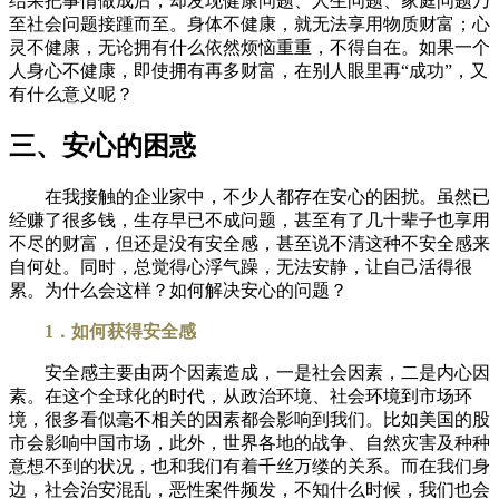
结果把事情做成后，却发现健康问题、人生问题、家庭问题乃
至社会问题接踵而至。身体不健康，就无法享用物质财富；心
灵不健康，无论拥有什么依然烦恼重重，不得自在。如果一个
人身心不健康，即使拥有再多财富，在别人眼里再“成功”，又
有什么意义呢？
三、安心的困惑
在我接触的企业家中，不少人都存在安心的困扰。虽然已
经赚了很多钱，生存早已不成问题，甚至有了几十辈子也享用
不尽的财富，但还是没有安全感，甚至说不清这种不安全感来
自何处。同时，总觉得心浮气躁，无法安静，让自己活得很
累。为什么会这样？如何解决安心的问题？
1．如何获得安全感
安全感主要由两个因素造成，一是社会因素，二是内心因
素。在这个全球化的时代，从政治环境、社会环境到市场环
境，很多看似毫不相关的因素都会影响到我们。比如美国的股
市会影响中国市场，此外，世界各地的战争、自然灾害及种种
意想不到的状况，也和我们有着千丝万缕的关系。而在我们身
边，社会治安混乱，恶性案件频发，不知什么时候，我们也会