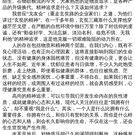
陌生。在物欲横流的今天，大家熟悉的是物质追求，是各种产
品的升级换代。精神追求是什么？又该如何追求？
我曾应“戈友会”（重走玄奘路的企业家们）之邀，为他们
讲过“玄奘的精神”。在一千多年前，玄奘三藏靠什么支撑他穿
越茫茫戈壁，在严酷的自然环境中独行万里？除了对信仰的虔
诚，还有“勤奋好学、为法忘躯、淡泊名利、临危不惧、无我
利他”的精神追求，这是他克服一切艰难险阻的动力所在。
人的存在包括物质和精神两个层面。在我们内心，既有不
良心理活动，也有正向心理因素，这将直接影响到我们的生命
状态。没有健康的身体固然痛苦，但没有健康的心灵，更会让
人生不如死。近年来，忧郁症患者与日俱增，不少人为此饱受
折磨，走上绝路。即使看似健康的群体，也往往被焦虑、茫
然、缺乏安全感所困扰，心事重重，不得自在。如果我们有过
这样的经历，或周围人有过这样的经历，就会真切感受到，心
理健康究竟有多么重要。
高尚的精神追求，可以引导我们开发生命内在的良性潜
质，成就健康的心态和人格。现代人关注的往往是“我拥有什
么”，却不重视“我是什么”。其实，一个人是什么比拥有什么
重要得多。你拥有什么，和你只有暂时的关系，而你是什么样
的心态和人格，则会长久影响你的生命。不仅在这一生，还会
生生世世地产生作用。
改革开放后，对物质压抑已久的渴望得到释放。这种爆发