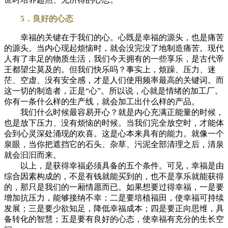
5．良好的心态
幸福的关键在于我们的心。心既是幸福的源头，也是痛苦
的源头。当内心现起烦恼时，就会没完没了地制造痛苦。现代
人有了丰足的物质生活，我们今天拥有的一些享乐，是古代帝
王都望尘莫及的。但我们快乐吗？事实上，烦躁、压力、迷
茫、空虚、没有安全感，才是人们使用频率最高的关键词。而
这一切的制造者，正是“心”。所以说，心就是情绪的加工厂。
你有一条什么样的生产线，就会加工出什么样的产品。
我们什么时候最容易开心？就是内心充满正能量的时候，
也是放下压力、没有烦恼的时候。当我们完全放空时，才能体
会到心灵深处涌现的欢喜。这是心本来具有的能力。就像一个
泉眼，当你把遮挡它的石头、杂草、污泥全部清理之后，清泉
就会汩汩而来。
以上，是获得幸福必须具备的五个条件。可见，幸福是由
综合因素构成的，不是有钱就能买到的，也不是享乐就能获得
的，那只是我们的一厢情愿而已。如果想要过得幸福，一是要
增加抗压力，能够接纳不幸；二是要培植福田，使幸福可持续
发展；三是要少欲知足，降低幸福成本；四是要正向思维，具
备转化的智慧；五是要有良好的心态，使幸福有充分的生长空