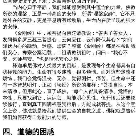
它就会慢慢平息下来，从波涛起伏回归平静。
当内心归于平静，我们就能感受到其中蕴含的力量。佛教
所说的涅槃，正是一种高度的安静，所谓“涅槃寂静”。它不只
是外在的安静，更是平息所有躁动后，生命内在所呈现的强大
的安静。
《金刚经》中，须菩提向佛陀请教说：“善男子善女人，
发阿耨多罗三藐三菩提心，云何应住，云何降伏其心？”如何
降伏内心的躁动、迷惑、烦恼？整部《金刚经》都是在帮助我
们安心。禅宗公案记载，二祖请教初祖时，问曰：“我心不
安，乞师与安。”也是请求安心之道。
释迦牟尼佛对人类最大的贡献，是发现每个生命都具有自
我拯救的能力。生命有很多迷惑，很多烦恼。面对这些迷惑和
烦恼，我们会觉得沮丧、无奈，觉得困扰、痛苦。但生命中还
有一盏智慧明灯，正如《坛经》所说的那样：“菩提自性，本
来清净，但用此心，直了成佛。”每个人都具备清净、觉悟的
本性，只要找到它，认识它，就能明心见性。但开悟后还要继
续修行，直到真正圆满福慧资粮后，方能成就菩提。从这个意
义上说，佛法就是给我们提供生命的自救之道，佛陀就是告诉
我们如何获得自救能力的导师。
四、道德的困惑