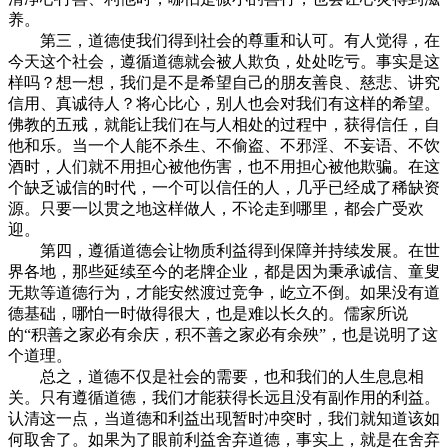
养。
第三，道德使我们得到社会的尊重和认可。有人觉得，在
今天这个社会，遵循道德就会被人欺负，处处吃亏。事实是这
样吗？想一想，我们是不是希望自己的朋友善良、慈悲、讲究
信用、真诚待人？将心比心，别人也会对我们有这样的希望。
佛教的五戒，就能让我们在与人相处的过程中，获得信任，自
他和乐。当一个人能不杀生、不偷盗、不邪淫、不妄语、不饮
酒时，人们就不用担心被他伤害，也不用担心被他欺骗。在这
个缺乏诚信的时代，一个可以信任的人，几乎已经成了稀缺资
源。只要一以贯之地这样做人，不论走到哪里，都会广受欢
迎。
第四，遵循道德会让物质利益得到保障并持续发展。在世
界各地，那些延续至今的老牌企业，都是因为秉承诚信、童叟
无欺等道德行为，才能安然渡过竞争，屹立不倒。如果没有道
德基础，哪怕一时做得很大，也是难以长久的。儒家所说
的“积善之家必有余庆，积不善之家必有余殃”，也是说明了这
个道理。
总之，道德不仅是社会的需要，也和我们的人生息息相
关。只有遵循道德，我们才能获得长远且没有副作用的利益。
认清这一点，当道德和利益出现暂时冲突时，我们就知道该如
何取舍了。如果为了眼前利益舍弃道德，事实上，就是在舍弃