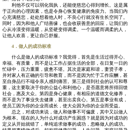
利他不仅可以弱化我执，还能使慈悲心得到增长。这是属
于正向的心理因素，也是令身心恢复健康的免疫力。当我们内
心充满慈悲，处处想着他人时，不良心行就没有生长空间了。
同时，因为和他人广结善缘，也会收获善意的回应，让我们的
心从冷漠变得温暖，从坚硬变得调柔。一个温暖而调柔的人，
让他人欢喜，更让自己舒服。
4．做人的成功标准
什么是做人的成功标准？我觉得，首先是生活过得开心、
幸福、有质量，而不是让工作占据生活的全部，在日复一日的
忙碌中，压力重重，疲惫不堪。其次是家庭和谐，妻贤子孝，
并对家人有正确的引导和教育，而不是因为忙于工作应酬，甚
至自身品行不端令亲人感到痛苦。第三是得到社会的认可和尊
重，这主要取决于你的公益心和利他心，是否愿意将所得回馈
社会，惠及大众。第四是身心健康，有相应的道德文化修养，
而不是为了事业失去健康，甚至出卖良心。第五是事业有成，
使员工因为你的企业而成长，使大众因为你的企业而受益。
总之，对成功来说，做人和做事不可偏废，其中又以做人
为根本。现在的人为什么对成功产生困惑？就是因为对成功的
定义从开始就错了，单纯追求做事的成功，忽略做人的成功。