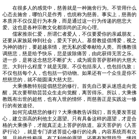
在很多人的感觉中，慈善就是一种施舍行为。不管用什么
心态去施舍，哪怕只是作秀，也统称为慈善。事实上，慈善的
本质并不仅仅是行为本身，而是通过这一行为传递的慈悲大
爱。这也是各种宗教文化都崇尚的正向心理。
儒家推崇仁爱，所谓仁者爱人，不仅要爱你的亲戚朋友，
还要从家族延伸到社会，爱天下的人。基督教提倡博爱，视之
为神的德行，要超越亲情，把无私的爱奉献给人类。而佛教强
调慈悲，慈是给予快乐，悲是拔除痛苦，由此获得无苦之乐。
进一步，是将这念慈悲不断扩大，成为观音菩萨那样的大慈大
悲。大到什么程度？就是无限。不仅包括亲人，也包括仇敌；
不仅包括每个人，也包括一切动物。如果还有一个众生是你不
想慈悲的，就不能圆满大慈大悲。
大乘佛教特别提倡慈悲的修行。首先自己要从迷惑走向觉
醒，其次要帮助芸芸众生走向觉醒，离苦得乐。所以，大乘佛
教既有出世的超然，也有入世的情怀，而慈善正是实践这一修
行的有效途径。
如何完成慈悲的修行？大乘佛教告诉我们，首先要发菩提
心，建立崇高的利他主义愿望。只有具备这样的愿望，才是合
格的大乘佛子，才能真正走上菩萨的轨道。寂天菩萨的《入菩
萨行论》，就是专门讲述菩提心修行的论典，内容系统而有次
第，且操作性极强。有了利他的愿望，还要有智慧指导，懂得