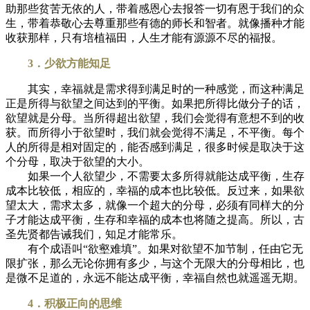
助那些贫苦无依的人，带着感恩心去报答一切有恩于我们的众
生，带着恭敬心去尊重那些有德的师长和智者。就像播种才能
收获那样，只有培植福田，人生才能有源源不尽的福报。
3．少欲方能知足
其实，幸福就是需求得到满足时的一种感觉，而这种满足
正是所得与欲望之间达到的平衡。如果把所得比做分子的话，
欲望就是分母。当所得超出欲望，我们会觉得有意想不到的收
获。而所得小于欲望时，我们就会觉得不满足，不平衡。每个
人的所得是相对固定的，能否感到满足，很多时候是取决于这
个分母，取决于欲望的大小。
如果一个人欲望少，不需要太多所得就能达成平衡，生存
成本比较低，相应的，幸福的成本也比较低。反过来，如果欲
望太大，需求太多，就像一个超大的分母，必须有同样大的分
子才能达成平衡，生存和幸福的成本也将随之提高。所以，古
圣先贤都告诫我们，知足才能常乐。
有个成语叫“欲壑难填”。如果对欲望不加节制，任由它无
限扩张，那么无论你拥有多少，与这个无限大的分母相比，也
是微不足道的，永远不能达成平衡，幸福自然也就遥遥无期。
4．积极正向的思维