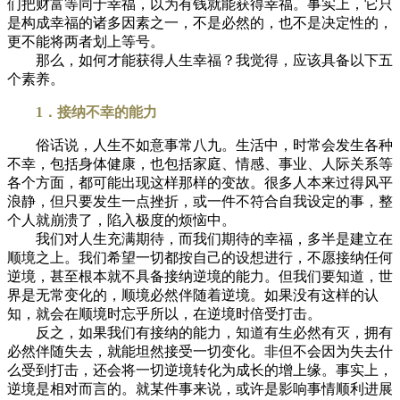
们把财富等同于幸福，以为有钱就能获得幸福。事实上，它只
是构成幸福的诸多因素之一，不是必然的，也不是决定性的，
更不能将两者划上等号。
那么，如何才能获得人生幸福？我觉得，应该具备以下五
个素养。
1．接纳不幸的能力
俗话说，人生不如意事常八九。生活中，时常会发生各种
不幸，包括身体健康，也包括家庭、情感、事业、人际关系等
各个方面，都可能出现这样那样的变故。很多人本来过得风平
浪静，但只要发生一点挫折，或一件不符合自我设定的事，整
个人就崩溃了，陷入极度的烦恼中。
我们对人生充满期待，而我们期待的幸福，多半是建立在
顺境之上。我们希望一切都按自己的设想进行，不愿接纳任何
逆境，甚至根本就不具备接纳逆境的能力。但我们要知道，世
界是无常变化的，顺境必然伴随着逆境。如果没有这样的认
知，就会在顺境时忘乎所以，在逆境时倍受打击。
反之，如果我们有接纳的能力，知道有生必然有灭，拥有
必然伴随失去，就能坦然接受一切变化。非但不会因为失去什
么受到打击，还会将一切逆境转化为成长的增上缘。事实上，
逆境是相对而言的。就某件事来说，或许是影响事情顺利进展