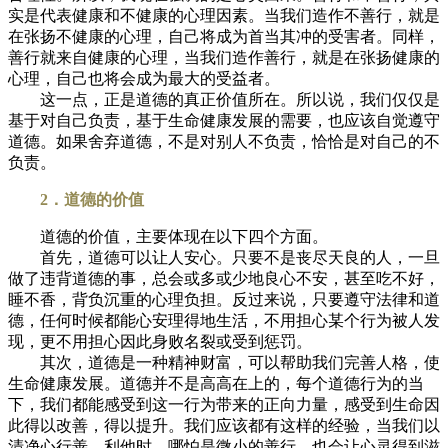
实是代表健康和不健康的心理因素。当我们造作不善行，就是
在张扬不健康的心理，自己将成为首当其冲的受害者。同样，
善行就来自健康的心理，当我们造作善行，就是在张扬健康的
心理，自己也将会成为最大的受益者。
这一点，正是道德的真正价值所在。所以说，我们仅仅是
基于对自己负责，基于生命健康发展的需要，也应该自觉遵守
道德。如果舍弃道德，不是对别人不负责，恰恰是对自己的不
负责。
2．道德的价值
道德的价值，主要体现在以下四个方面。
首先，道德可以让人安心。只要不是丧尽天良的人，一旦
做了违背道德的事，总会或多或少地良心不安，甚至吃不好，
睡不香，背负沉重的心理负担。反过来说，只要遵守法律和道
德，任何时候都能心安理得地生活，不用担心某个行为被人发
现，更不用担心因此身败名裂或受到惩罚。
其次，道德是一种精神财富，可以帮助我们完善人格，使
生命健康发展。道德并不是高高在上的，每个道德行为的当
下，我们都能感受到这一行为带来的正向力量，感受到生命因
此得以改善，得以提升。我们应该都有这样的经验，当我们以
清净心行善、利他时，哪怕是微小的善行，也会让心灵得到滋