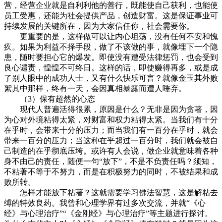
营，经营企业就是自利利他的善行，既能使自己获利，也能使
员工受惠，还能为社会提供产品，创造财富。这是保证事业可
持续发展的关键所在，因为大家信任你，社会需要你。
更重要的是，这样做可以让内心坦荡，没有任何不安和愧
疚。如果为利益不择手段，做了不该做的事，就像埋下一个隐
患，随时要担心它的爆发。即使没有遭受法律惩罚，也会受到
良心谴责，惶惶不可终日。这样的话，即使赚得再多，或是成
了别人眼中的成功人士，又有什么快乐可言？就像金玉其外败
絮其中那样，终有一天，会因真相暴露而遭人唾弃。
（3）保有超然的心态
现代人普遍活得很累，原因是什么？无非是因为贪著，因
为心对外境粘得太紧，对财富和权力粘得太紧。当我们有十分
在乎时，会带来十分的压力；而当我们有一百分在乎时，就会
带来一百分的压力；当这种在乎超过一百分时，我们就会被自
己制造的在乎彻底压垮。或许有人会说，做企业就意味着各种
身不由己的责任，随便一句“放下”，不是不负责任吗？须知，
不粘著不等于不努力，而是在积极努力的同时，不被结果和成
败所转。
怎样才能放下粘著？这就需要学习佛法智慧，这是解粘去
缚的特效良药。我曾和心理学界有过多次交流，并就“《心
经》与心理治疗”“《金刚经》与心理治疗”等主题进行探讨。