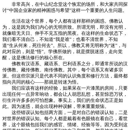
非常高兴，在中山纪念堂这个恢宏的场所，和大家共同探
讨“中国企业家的精神困惑与希望”这样一个重要的人生问题。
生活在这个世界，每个人都有这样那样的困惑。佛教认
为，这是因为我们内心的无明所致。所谓无明，即没有光明，
就像暗无天日、伸手不见五指的黑夜。在这样的生命状态下，
我们看不清自己，不知道“我是谁”；也看不清世界，不知
道“生从何来，死往何去”。所以，佛教又将无明称为“迷”，与
此对应的，则是“悟”。学佛所做的，就是摆脱迷惑，走向觉
醒，这是佛法修行的核心所在。
佛教有汉语系、藏语系、巴利语系之分，即通常所说的汉
传佛教、藏传佛教、南传佛教。其中，每个语系又有诸多宗
派。但这些宗派只是代表不同的认识角度和修行方法，最终都
指向共同的核心——那就是转迷为悟。
我们应该有这样的经验，如果呆在一片漆黑的房间，只要
出现任何一点异常响动，都会让人胡思乱想，甚至惊恐万状，
衍生许许多多的可怕想象。事实上，我们的生命状态正是如
此。因为迷惑，就会出现种种误解，带来重重烦恼。
这些错误认知包括两方面，一是对自己的错误认知，二是
对世界的错误认知。每个人都是戴着有色眼镜在看自己，看世
界，这个眼镜包括我们的感官、情绪、经验等等。因为受到这