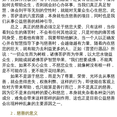
如何去帮助众生，否则就会好心办坏事。当我们真正具足智
慧，体会到平等无别的空性时，就能对无量众生心生慈悲。此
外，菩萨道的六度四摄，本身就包含慈善的项目，同时也是我
们从事公益慈善的精神引导。
总之，真正的慈善必须立足于慈悲大爱。只有这样，当你
看到众生的痛苦时，不会有任何其他设定，只是对他的痛苦感
同身受，想着他有痛苦，我要帮助他解决。当一个人以正确发
心并在智慧指导下参与慈善时，会越做越有力量。随着内在慈
悲的壮大，就有能力去利益更多的人。正如《普贤行愿品》所
说：“一切众生而为树根，诸佛菩萨而为华果，以大悲水饶益
众生，则能成就诸佛菩萨智慧华果。”我们想要成佛，不能离
开众生。如果不关心众生，不慈悲众生，就像树没有根一样，
是不可能存活，更不能开花结果的。
如果不是源于慈悲，而是为了尊重、荣誉、光环去从事慈
善，就会患得患失，权衡利弊。这样的行为，即使能在客观上
给对方带来帮助，也只能算是善行而已，并不是真正的慈善。
因为它不是来自纯粹的爱心和慈悲，本身就夹杂着各种染污的
成分，难免会带来这样那样的副作用。这也正是目前公益慈善
会出现种种乱象的主要原因之一。
2．慈善的意义