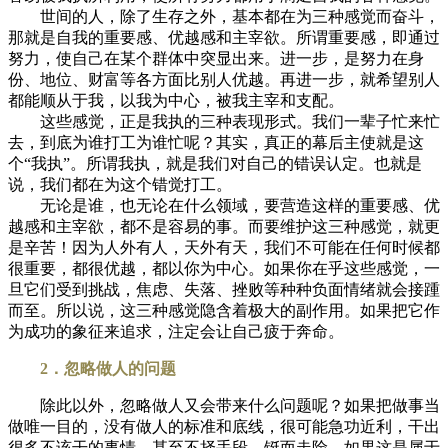
世间的人，除了生存之外，基本都在为三种感觉而奋斗，
那就是自我的重要感、优越感和主宰欲。所谓重要感，即通过
努力，使自己在某个群体中突显出来。进一步，是努力在身
份、地位、财富等各方面比别人优越。再进一步，就希望别人
都能顺从于我，以我为中心，被我主宰和支配。
这些感觉，正是我执的三种表现形式。我们一辈子忙来忙
去，到底为谁打工为谁忙呢？其实，真正的幕后主使就是这
个“我执”。所谓我执，就是我们对自己的错误认定。也就是
说，我们都在为这个错觉打工。
无论是谁，也无论在什么领域，要营造这样的重要感、优
越感和主宰欲，都不是容易的事。而要维护这三种感觉，就更
是辛苦！因为人外有人，天外有天，我们不可能在任何时候都
很重要，都很优越，都以你为中心。如果你在乎这些感觉，一
旦它们受到挑战，焦虑、失落、挫败等种种负面情绪就会接踵
而至。所以说，这三种感觉隐含着极大的副作用。如果把它作
为成功的象征来追求，注定会让自己疲于奔命。
2．忽略做人的问题
除此以外，忽略做人又会带来什么问题呢？如果把做事当
做唯一目的，没有做人的标准和底线，很可能急功近利，干出
很多不该干的事情，甚至不择手段，铤而走险。如果这是属于