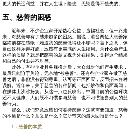
更大的长远利益，并在人生埋下隐患，无疑是得不偿失的。
五、慈善的困惑
近年来，不少企业家开始热心公益，造福社会，但一路走
来，对慈善却有了越来越多的困惑。据说，港台两位大慈善家
临终前都在感慨：难道我的慈善做得还不够吗？言下之意，像
自己这样乐善好施，应该有更美满的人生结局。为什么会产生
这样的质疑？就是把慈善的意义视为外在结果，觉得这个结果
和自己的付出并不对等。
此外，有些企业具备规模之后，大众就对他们产生要求，
最后只能迫于舆论，无奈地“被慈善”。还有些企业家在做了慈
善之后，非但没有得到尊重、认可等正面回应，反而招来各种
误解。近年来，关于慈善的各种新闻，包括炒作和负面新闻，
在媒体上沸沸扬扬。从这一点也反映出，中国目前的公益环境
还不太健康。人们既不习惯参与慈善，也不习惯随喜别人的慈
善行为。
那么，我们究竟应该如何看待慈善？这就需要知道：慈善
的本质是什么？意义是什么？它所带来的最大回报是什么？
1．慈善的本质