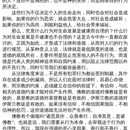
的人？这些不是偶然的，也不是神的安排，而是由各自的行为
所决定。
这些行为不仅决定个人的生命走向，同时也会对社会造成
影响。如果你的行为恶劣，就会危害大众，对社会造成破坏；
如果你的行为高尚，则能利益他人，给社会带来福祉。
那么，究竟什么行为对生命发展是健康而合理的？什么行
为对生命发展是不健康也不合理的？这是古今中外一直都在探
讨的。正因为如此，才形成了法律和道德，从而对人们的行为
进行规范。从某种意义上说，法律就是最低限度的道德，也是
道德的底线所在，主要作用是阻止危害他人的不良行为。而道
德是代表人类的精神追求和自我约束，用以阻止法律范围以外
的不良行为，同时引导我们积极张扬善行。
从法律角度来说，不是所有犯罪行为都会受到制裁，其中
存在或多或少的漏洞。所以人们在面对法律时，容易心存侥
幸。而宗教的约束，必须建立在信仰的前提下。有信仰，与此
相关的道德约束才能对你产生作用。佛教的道德对佛教徒是有
效的，基督教的道德对基督教徒是有效的，伊斯兰教的道德对
伊斯兰教徒是有效的。如果没有信仰，不相信因果报应，不相
信神的惩罚，这些道德就无法对你产生作用。
佛教有个偈颂叫“诸恶莫作，众善奉行，自净其意，是诸
佛教”。也就是说，我们需要从行为本身，去审视这个行为的
合理性。所以，我现在强调的是心灵因果。善行和不善行，其