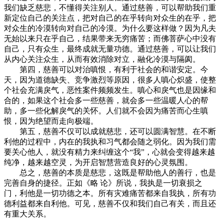
我们缺乏慈悲，不懂得关注别人。通过慈善，可以帮助我们重
新定位自己的关注点，把对自己的在乎转向对众生的在乎，把
对众生的冷漠转向对自己的冷漠。为什么要这样做？因为凡夫
无始以来只在乎自己，结果带来无穷痛苦；而佛菩萨心中没有
自己，只有众生，最终成就无量功德。通过慈善，可以让我们
从内心关注众生，从而有效消除对立，融化冷漠与隔阂。
第四，慈善可以对治嗔恨，有利于社会的和谐安定。今
天，因为道德缺失、竞争激烈等原因，很多人嗔心炽盛，使整
个社会充满戾气，恶性案件频频发生。嗔心和戾气也是因缘和
合的，如果这个社会多一些慈善，就会多一些温暖人心的帮
助，多一些化解戾气的关怀。人们就不会因为痛苦而心生嗔
恨，因为绝望而走向极端。
第五，慈善不仅可以成就慈悲，还可以圆满智慧。在不断
利他的过程中，内在的我执和习气都会随之弱化。因为我们需
要关心他人，就没有精力来纠缠这个“我”，心就会变得越来越
纯净，越来越空灵，为开启智慧营造良好的心灵氛围。
总之，慈善的本质是慈悲，这既是帮助他人的善行，也是
完善自身的捷径。正如《略 论》所说，我执是一切衰损之
门，利他是一切功德之本。所有灾难痛苦都来自我执，所有功
德利益都来自利他。可见，慈善不仅和我们自己有关，而且还
有重大关系。