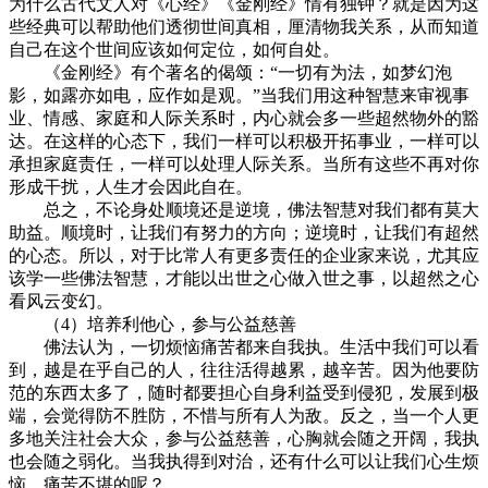
为什么古代文人对《心经》《金刚经》情有独钟？就是因为这
些经典可以帮助他们透彻世间真相，厘清物我关系，从而知道
自己在这个世间应该如何定位，如何自处。
《金刚经》有个著名的偈颂：“一切有为法，如梦幻泡
影，如露亦如电，应作如是观。”当我们用这种智慧来审视事
业、情感、家庭和人际关系时，内心就会多一些超然物外的豁
达。在这样的心态下，我们一样可以积极开拓事业，一样可以
承担家庭责任，一样可以处理人际关系。当所有这些不再对你
形成干扰，人生才会因此自在。
总之，不论身处顺境还是逆境，佛法智慧对我们都有莫大
助益。顺境时，让我们有努力的方向；逆境时，让我们有超然
的心态。所以，对于比常人有更多责任的企业家来说，尤其应
该学一些佛法智慧，才能以出世之心做入世之事，以超然之心
看风云变幻。
（4）培养利他心，参与公益慈善
佛法认为，一切烦恼痛苦都来自我执。生活中我们可以看
到，越是在乎自己的人，往往活得越累，越辛苦。因为他要防
范的东西太多了，随时都要担心自身利益受到侵犯，发展到极
端，会觉得防不胜防，不惜与所有人为敌。反之，当一个人更
多地关注社会大众，参与公益慈善，心胸就会随之开阔，我执
也会随之弱化。当我执得到对治，还有什么可以让我们心生烦
恼、痛苦不堪的呢？