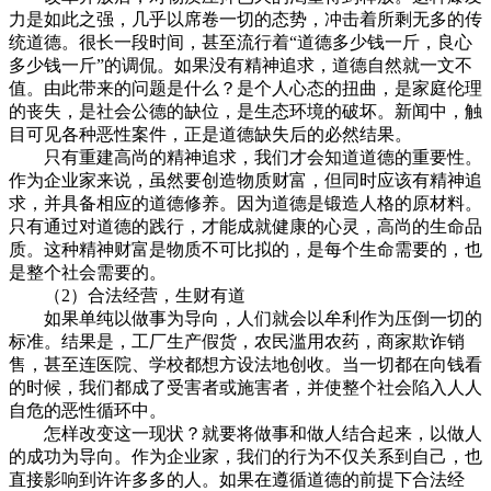
力是如此之强，几乎以席卷一切的态势，冲击着所剩无多的传
统道德。很长一段时间，甚至流行着“道德多少钱一斤，良心
多少钱一斤”的调侃。如果没有精神追求，道德自然就一文不
值。由此带来的问题是什么？是个人心态的扭曲，是家庭伦理
的丧失，是社会公德的缺位，是生态环境的破坏。新闻中，触
目可见各种恶性案件，正是道德缺失后的必然结果。
只有重建高尚的精神追求，我们才会知道道德的重要性。
作为企业家来说，虽然要创造物质财富，但同时应该有精神追
求，并具备相应的道德修养。因为道德是锻造人格的原材料。
只有通过对道德的践行，才能成就健康的心灵，高尚的生命品
质。这种精神财富是物质不可比拟的，是每个生命需要的，也
是整个社会需要的。
（2）合法经营，生财有道
如果单纯以做事为导向，人们就会以牟利作为压倒一切的
标准。结果是，工厂生产假货，农民滥用农药，商家欺诈销
售，甚至连医院、学校都想方设法地创收。当一切都在向钱看
的时候，我们都成了受害者或施害者，并使整个社会陷入人人
自危的恶性循环中。
怎样改变这一现状？就要将做事和做人结合起来，以做人
的成功为导向。作为企业家，我们的行为不仅关系到自己，也
直接影响到许许多多的人。如果在遵循道德的前提下合法经