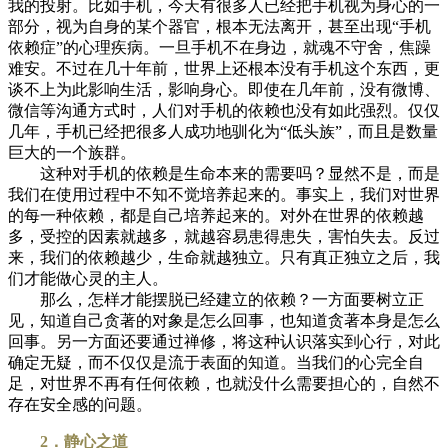
我的投射。比如手机，今天有很多人已经把手机视为身心的一
部分，视为自身的某个器官，根本无法离开，甚至出现“手机
依赖症”的心理疾病。一旦手机不在身边，就魂不守舍，焦躁
难安。不过在几十年前，世界上还根本没有手机这个东西，更
谈不上为此影响生活，影响身心。即使在几年前，没有微博、
微信等沟通方式时，人们对手机的依赖也没有如此强烈。仅仅
几年，手机已经把很多人成功地驯化为“低头族”，而且是数量
巨大的一个族群。
这种对手机的依赖是生命本来的需要吗？显然不是，而是
我们在使用过程中不知不觉培养起来的。事实上，我们对世界
的每一种依赖，都是自己培养起来的。对外在世界的依赖越
多，受控的因素就越多，就越容易患得患失，害怕失去。反过
来，我们的依赖越少，生命就越独立。只有真正独立之后，我
们才能做心灵的主人。
那么，怎样才能摆脱已经建立的依赖？一方面要树立正
见，知道自己贪著的对象是怎么回事，也知道贪著本身是怎么
回事。另一方面还要通过禅修，将这种认识落实到心行，对此
确定无疑，而不仅仅是流于表面的知道。当我们的心完全自
足，对世界不再有任何依赖，也就没什么需要担心的，自然不
存在安全感的问题。
2．静心之道