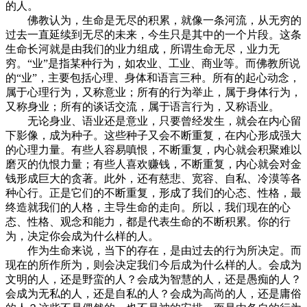
的人。
佛教认为，生命是无尽的积累，就像一条河流，从无穷的
过去一直延续到无尽的未来，今生只是其中的一个片段。这条
生命长河就是由我们的业力组成，所谓生命无尽，业力无
穷。“业”是指某种行为，如农业、工业、商业等。而佛教所说
的“业”，主要包括心理、身体和语言三种。所有的起心动念，
属于心理行为，又称意业；所有的行为举止，属于身体行为，
又称身业；所有的谈话交流，属于语言行为，又称语业。
无论身业、语业还是意业，只要曾经发生，就会在内心留
下影像，成为种子。这些种子又会不断重复，在内心形成强大
的心理力量。有些人容易嗔恨，不断重复，内心就会积聚难以
磨灭的仇恨力量；有些人喜欢赚钱，不断重复，内心就会对金
钱形成巨大的贪著。此外，还有慈悲、宽容、自私、冷漠等各
种心行。正是它们的不断重复，形成了我们的心态、性格，最
终造就我们的人格，主导生命的走向。所以，我们现在的心
态、性格、观念和能力，都是代表生命的不断积累。你的行
为，决定你会成为什么样的人。
作为生命来说，当下的存在，是由过去的行为所决定。而
现在的所作所为，则会决定我们今后成为什么样的人。会成为
文明的人，还是野蛮的人？会成为智慧的人，还是愚痴的人？
会成为无私的人，还是自私的人？会成为高尚的人，还是庸俗