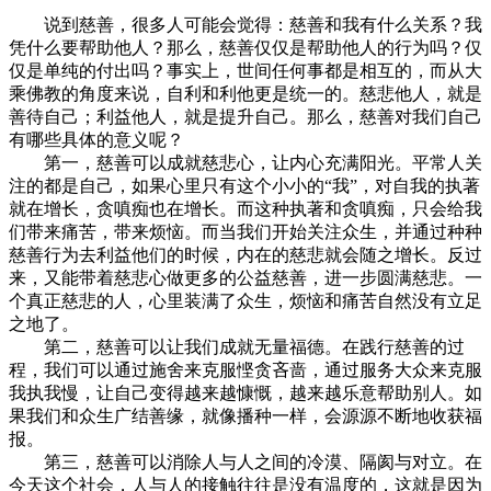
说到慈善，很多人可能会觉得：慈善和我有什么关系？我
凭什么要帮助他人？那么，慈善仅仅是帮助他人的行为吗？仅
仅是单纯的付出吗？事实上，世间任何事都是相互的，而从大
乘佛教的角度来说，自利和利他更是统一的。慈悲他人，就是
善待自己；利益他人，就是提升自己。那么，慈善对我们自己
有哪些具体的意义呢？
第一，慈善可以成就慈悲心，让内心充满阳光。平常人关
注的都是自己，如果心里只有这个小小的“我”，对自我的执著
就在增长，贪嗔痴也在增长。而这种执著和贪嗔痴，只会给我
们带来痛苦，带来烦恼。而当我们开始关注众生，并通过种种
慈善行为去利益他们的时候，内在的慈悲就会随之增长。反过
来，又能带着慈悲心做更多的公益慈善，进一步圆满慈悲。一
个真正慈悲的人，心里装满了众生，烦恼和痛苦自然没有立足
之地了。
第二，慈善可以让我们成就无量福德。在践行慈善的过
程，我们可以通过施舍来克服悭贪吝啬，通过服务大众来克服
我执我慢，让自己变得越来越慷慨，越来越乐意帮助别人。如
果我们和众生广结善缘，就像播种一样，会源源不断地收获福
报。
第三，慈善可以消除人与人之间的冷漠、隔阂与对立。在
今天这个社会，人与人的接触往往是没有温度的，这就是因为