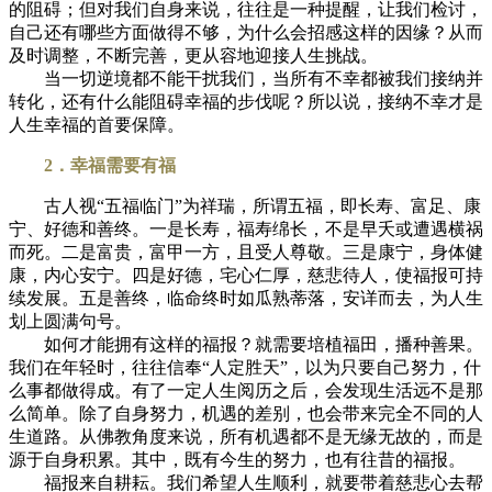
的阻碍；但对我们自身来说，往往是一种提醒，让我们检讨，
自己还有哪些方面做得不够，为什么会招感这样的因缘？从而
及时调整，不断完善，更从容地迎接人生挑战。
当一切逆境都不能干扰我们，当所有不幸都被我们接纳并
转化，还有什么能阻碍幸福的步伐呢？所以说，接纳不幸才是
人生幸福的首要保障。
2．幸福需要有福
古人视“五福临门”为祥瑞，所谓五福，即长寿、富足、康
宁、好德和善终。一是长寿，福寿绵长，不是早夭或遭遇横祸
而死。二是富贵，富甲一方，且受人尊敬。三是康宁，身体健
康，内心安宁。四是好德，宅心仁厚，慈悲待人，使福报可持
续发展。五是善终，临命终时如瓜熟蒂落，安详而去，为人生
划上圆满句号。
如何才能拥有这样的福报？就需要培植福田，播种善果。
我们在年轻时，往往信奉“人定胜天”，以为只要自己努力，什
么事都做得成。有了一定人生阅历之后，会发现生活远不是那
么简单。除了自身努力，机遇的差别，也会带来完全不同的人
生道路。从佛教角度来说，所有机遇都不是无缘无故的，而是
源于自身积累。其中，既有今生的努力，也有往昔的福报。
福报来自耕耘。我们希望人生顺利，就要带着慈悲心去帮