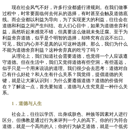
现在社会风气不好，许多行业都盛行潜规则。在我们做事
过程中，时常要面临何去何从的选择，有时甚至会触及道德底
线。而企业都以利益为导向，为了实现更大的利益，往往会在
道德和利益之间产生纠结。在人们心目中，如果为道德舍弃利
益，虽然听起来感觉不错，但真要这么做就未免迂腐。至于为
利益舍弃道德，似乎是个明智的选择，却终究有点说不出口。
可见，我们内心并不是真的认可这种选择。那么，我们为什么
不能为道德舍弃利益？这种舍弃真的吃亏了吗？
从理论上，我们知道社会需要道德，也觉得一个人应该遵
守道德。但在生活中，我们又觉得道德有些空洞，有些遥远，
似乎只是一个用来说说的道理。我们很少会去思考：道德对自
己有什么好处？和人生有什么关系？我觉得，提倡道德的关
键，就是让大家认识到：为什么要遵循道德？道德的价值何
在？了解这一点，首先要知道，道德与人生究竟是一种什么关
系。
1．道德与人生
社会上，往往以学历、出身或肤色、种族等因素对人进行
区分。但佛教是通过行为来评判一个人的高下。你的行为符合
道德，就是一个高尚的人；你的行为缺乏道德，就是一个低劣