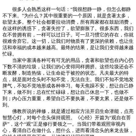
很多人会熟悉这样一句话：“我很想静一静，但怎么都静
不下来。”为什么？其中很重要的一个原因，就是贪著太多，
欲望太多。整个社会都要拉动消费，所有商家都在鼓励消费，
在这样的诱惑下，贪著失控了，欲望膨胀了。很多东西，我们
在不曾拥有前，一样可以过日子。可一旦习惯它的存在，你就
很难舍弃它。这一切，让我们对物质有了更深的依赖，也让生
活和幸福的成本越来越高。最终的结果，是让我们变得越来越
忙碌。
当家中塞满各种可有可无的用品，贪著和欲望也在内心扔
下数不清的垃圾，让我们的心变得同样拥挤。这些垃圾还会不
断发酵，制造热恼，让生命处于被控的状态。凡夫最大的特
点，就是面对念头时不知不觉，无法自主。我们不知不觉地发
脾气，不知不觉地形成各种串习。每天焦躁不安，想让自己静
下来，做不到；总在忙忙碌碌，想让自己休息一下，也做不
到；内心压力重重，希望自己不要执著，不要太累，还是做不
到。
佛教所说的禅修，就是通过相应方法开启生命潜能，点亮
智慧心灯，对每个念头保持观照。《心经》开篇为“观自在菩
萨”，这个“观”正是修行要领之一。当我们带着观照审视内
心，看清自己在做什么，想什么，进而看清念头的来龙去脉，