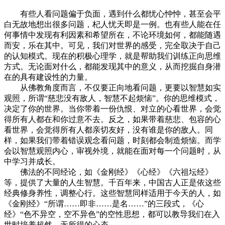
有些人看问题偏于负面，遇到什么都忧心忡忡，甚至会平
白无故地想出很多问题，杞人忧天即是一例。也有些人能在任
何事情中发现有利因素和希望所在，不论环境如何，都能随遇
而安，乐在其中。可见，我们对世界的感受，完全取决于自己
的认知模式。现在的积极心理学，就是帮助我们训练正向思维
方式。无论面对什么，都能发现其中的意义，从而挖掘自身潜
在的具有建设性的力量。
从佛教角度而言，不仅要正向地看问题，更要以智慧如实
观照，所谓“慈悲没有敌人，智慧不起烦恼”。你的思维模式，
决定了你的世界。当你带着一份仇恨、对立的心看世界，会觉
得所有人都在和你过意不去。反之，如果带着慈悲、包容的心
看世界，会觉得所有人都亲切友好，没有谁是你的敌人。同
样，如果我们带着错误观念看问题，时刻都会制造烦恼。而学
会以智慧观照内心，审视外境，就能在面对每一个问题时，从
中学习并成长。
佛法的不同经论，如《金刚经》《心经》《六祖坛经》
等，提供了大量的人生智慧。千百年来，中国古人正是依这些
经典修身养性，调整心行。这些智慧同样适用于今天的人，如
《金刚经》“所谓……即非……是名……”的三段式，《心
经》“色不异空，空不异色”的空性思想，都可以教导我们在入
世时培养超然、无所得的心态。