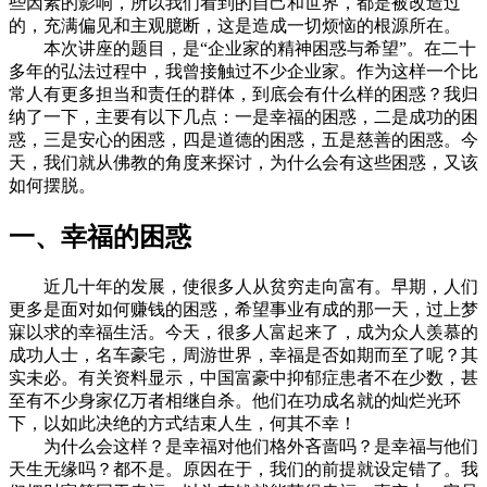
些因素的影响，所以我们看到的自己和世界，都是被改造过
的，充满偏见和主观臆断，这是造成一切烦恼的根源所在。
本次讲座的题目，是“企业家的精神困惑与希望”。在二十
多年的弘法过程中，我曾接触过不少企业家。作为这样一个比
常人有更多担当和责任的群体，到底会有什么样的困惑？我归
纳了一下，主要有以下几点：一是幸福的困惑，二是成功的困
惑，三是安心的困惑，四是道德的困惑，五是慈善的困惑。今
天，我们就从佛教的角度来探讨，为什么会有这些困惑，又该
如何摆脱。
一、幸福的困惑
近几十年的发展，使很多人从贫穷走向富有。早期，人们
更多是面对如何赚钱的困惑，希望事业有成的那一天，过上梦
寐以求的幸福生活。今天，很多人富起来了，成为众人羡慕的
成功人士，名车豪宅，周游世界，幸福是否如期而至了呢？其
实未必。有关资料显示，中国富豪中抑郁症患者不在少数，甚
至有不少身家亿万者相继自杀。他们在功成名就的灿烂光环
下，以如此决绝的方式结束人生，何其不幸！
为什么会这样？是幸福对他们格外吝啬吗？是幸福与他们
天生无缘吗？都不是。原因在于，我们的前提就设定错了。我