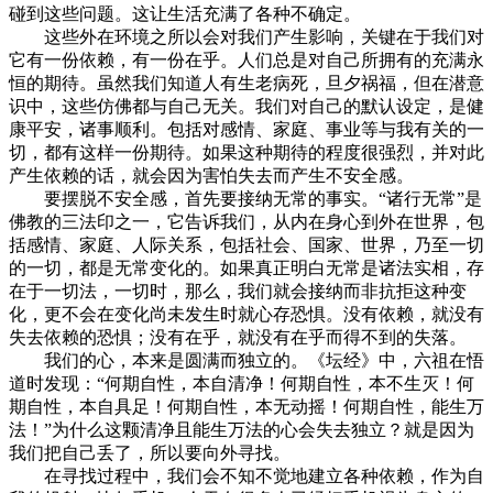
碰到这些问题。这让生活充满了各种不确定。
这些外在环境之所以会对我们产生影响，关键在于我们对
它有一份依赖，有一份在乎。人们总是对自己所拥有的充满永
恒的期待。虽然我们知道人有生老病死，旦夕祸福，但在潜意
识中，这些仿佛都与自己无关。我们对自己的默认设定，是健
康平安，诸事顺利。包括对感情、家庭、事业等与我有关的一
切，都有这样一份期待。如果这种期待的程度很强烈，并对此
产生依赖的话，就会因为害怕失去而产生不安全感。
要摆脱不安全感，首先要接纳无常的事实。“诸行无常”是
佛教的三法印之一，它告诉我们，从内在身心到外在世界，包
括感情、家庭、人际关系，包括社会、国家、世界，乃至一切
的一切，都是无常变化的。如果真正明白无常是诸法实相，存
在于一切法，一切时，那么，我们就会接纳而非抗拒这种变
化，更不会在变化尚未发生时就心存恐惧。没有依赖，就没有
失去依赖的恐惧；没有在乎，就没有在乎而得不到的失落。
我们的心，本来是圆满而独立的。《坛经》中，六祖在悟
道时发现：“何期自性，本自清净！何期自性，本不生灭！何
期自性，本自具足！何期自性，本无动摇！何期自性，能生万
法！”为什么这颗清净且能生万法的心会失去独立？就是因为
我们把自己丢了，所以要向外寻找。
在寻找过程中，我们会不知不觉地建立各种依赖，作为自