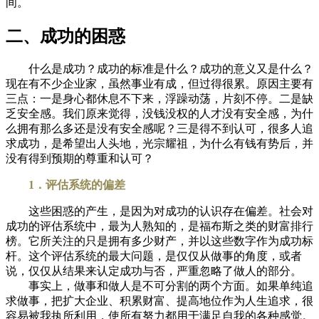
间。
二、成功的困惑
什么是成功？成功的标准是什么？成功的意义又是什么？
现在有不少企业家，虽然事业有成，但过得很累。原因主要有
三点：一是身心都休息不下来，浮躁动荡，片刻不停。二是缺
乏安全感。我们原来觉得，没钱没权的人才没有安全感，为什
么拥有那么多还是没有安全感呢？三是得不到认可，很多人追
求成功，是希望出人头地，光宗耀祖，为什么有钱有势后，并
没有得到预期的尊重和认可？
1．评估系统的偏差
这些困惑的产生，是因为对成功的认识存在偏差。社会对
成功的评估系统中，最为人熟知的，是福布斯之类的财富排行
榜。它所关注的只是拥有多少财产，并以这些数字作为成功标
杆。这个评估系统的最大问题，是仅仅从做事的角度，或者
说，仅仅从结果来认定成功与否，严重忽略了做人的部分。
事实上，做事和做人是不可分割的两个方面。如果单纯追
求做事，把扩大企业、积累财富、提高地位作为人生追求，很
容易被我执所利用，使所有努力都用于满足自我的各种感觉。