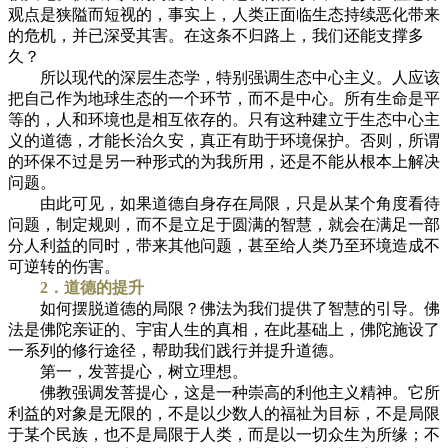
观点是狭隘而短视的，事实上，人类正面临生态持续恶化带来
的危机，并已深受其害。在这条不归路上，我们还能支撑多
久？
所以现代的深层生态学，特别强调生态中心主义。人应该
把自己作为地球生态的一个环节，而不是中心。所有生命是平
等的，人和环境也是相互依存的。只有这种建立于生态中心主
义的道德，才能长治久安，真正有助于环境保护。否则，所谓
的环保不过是另一种形式的为我所用，还是不能从根本上解决
问题。
由此可见，如果道德自身存在局限，只是从某个角度看待
问题，制定规则，而不是立足于圆满的智慧，就会在满足一部
分人利益的同时，带来其他问题，甚至给人类乃至环境造成不
可逆转的伤害。
2．道德的提升
如何摆脱道德的局限？佛法为我们提供了智慧的引导。佛
法是佛陀亲证的、宇宙人生的真相，在此基础上，佛陀施设了
一系列的修行途径，帮助我们践行并提升道德。
第一，发菩提心，树立理想。
佛教强调发菩提心，这是一种崇高的利他主义精神。它所
利益的对象是无限的，不是以少数人的福祉为目标，不是局限
于某个民族，也不是局限于人类，而是以一切众生为所缘；不