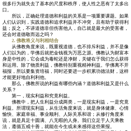
很多行为就失去了基本的尺度和秩序，使人性之恶有了太多出
口。
所以，正确处理道德和利益的关系是一项重要课题。如果
人们认识到，实践道德和追求利益并不冲突，且有助于获得利
益；反之，不讲道德非但伤害他人，自己就是最大的受害者，
还会对道德敬而远之吗？
2. 佛教将义与利相结合
从佛教角度来说，既重视道德，也不排斥利益，并不是像
人们以为的，学佛后就把金钱视为万恶之源。佛教认为财富本
身是中性的，它会成为毒蛇还是净财，关键在于我们怎么获得
和运用。除了物质利益，佛教特别重视精神利益。学佛离不开
福报，所以要集资培福，同时还要进一步积累功德法财，这样
才能更好地自利利他。
那么，佛教所说的利益有哪些内涵？道德和利益又是什么
关系？
第一，现实利益和究竟利益。
佛教中，把人生利益分成两类，一是现实利益，一是究竟
利益。所谓现实利益，从生活角度来说，就是身体健康、心情
愉快、家庭幸福、事业顺利、人际关系和谐；从修行角度来
说，就是具足十圆满、八无暇的人身。我们立足于人天乘教
法，遵循五戒十善，就能在今生或未来感得这些果报。