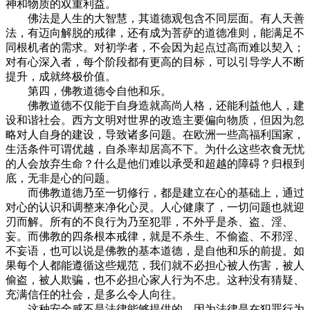
神和物质的双重利益。
佛法是人生的大智慧，其道德观包含不同层面。有人天善
法，有迈向解脱的戒律，还有成为菩萨的道德准则，能满足不
同根机者的需求。对初学者，不会因为起点过高而难以契入；
对有心深入者，每个阶段都有更高的目标，可以引导学人不断
提升，成就终极价值。
第四，佛教道德令自他和乐。
佛教道德不仅能于自身造就高尚人格，还能利益他人，建
设和谐社会。西方文明对世界的改造主要偏向物质，但因为忽
略对人自身的建设，导致诸多问题。在欧洲一些高福利国家，
生活条件可谓优越，自杀率却居高不下。为什么这些衣食无忧
的人会放弃生命？什么是他们难以承受和超越的障碍？归根到
底，无非是心的问题。
而佛教道德乃至一切修行，都是建立在心的基础上，通过
对心的认识和调整来净化心灵。人心健康了，一切问题也就迎
刃而解。所有的不良行为乃至犯罪，不外乎是杀、盗、淫、
妄。而佛教的四条根本戒律，就是不杀生、不偷盗、不邪淫、
不妄语，也可以说是佛教的基本道德，是自他和乐的前提。如
果每个人都能遵循这些规范，我们就不必担心被人伤害，被人
偷盗，被人欺骗，也不必担心家人行为不忠。这种没有猜疑、
充满信任的社会，是多么令人向往。
这种安全感不是法律能够提供的。因为法律是在犯罪行为