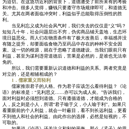
为迫切。在这急功近利的背景下，道德遭受了前所未有的考验
和冲击。很多人觉得，赚钱只要遵守市场规律即可，和道德无
关。尤其在两者面临冲突时，利益似乎总能取得压倒性的胜
利。
当见利忘义成为社会风气时，我们失去的仅仅是“义”吗？
短短几十年，社会问题层出不穷，伪劣商品铺天盖地，生态环
境日益恶化。而人们在物质条件有了极大改善后，幸福感并没
有随之提升，却要面临食物乃至药品中存在的种种不安全因
素。这一切的根源，就在于忽略了道德建设。当我们眼前只有
利益，甚至为谋利违背道德后，苦果是必然的，是谁也无法幸
免的。
所以，我们需要重新认识道德和利益的关系。两者究竟是
对立的，还是相辅相成的？
1．儒家重义而轻利
儒家推崇君子的人格。作为君子应该怎么看待利益？《论
语》的标准是：“见利思义……亦可以为成人矣。”告诉我们，
面对利益时必须想到道德。只有遵循道德，才能成为合格的
人，反之则是小人，所谓“君子喻于义，小人喻于利”。如果只
看重眼前的个人利益，就会一叶蔽目，看不到长远利益，更看
不到他人和社会的利益。由此作出的选择，必然是短视的，不
可取的。
如果说《论语》还关注义和利的平衡，那么《孟子》的思