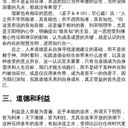
当，而不是妄自菲薄，永远把自己当作卑微的众生，当作业障
深重的凡夫，那就没有希望了。
儒家也有相应的思想。《孟子＆＃183；尽心篇》说：“人
之所不学而能者，其良能也；所不虑而知者，其良知也。”但
这里所说的良知良能，还是偏于相对的善。到宋明理学，尤其
是王阳明的心学，明确提出“致良知”的主旨。这一思想受到佛
教心性论和禅宗的影响，认为成圣成贤的关键，就是认识到生
命内在的智慧光明，进而知行合一。
总之，人本道德是从自身寻找道德建立的基础，而不是依
赖于神。同时看到，实践道德会给生命带来什么改变，以及这
种改变的意义所在。这一认识至关重要，只有当道德成为自身
需求和人生目标，我们才能主动践行，而不是碍于某种外在制
约被动应付。或是仅仅用来作秀，成为表里不一的伪君子。因
为我们深知，实践道德关系到自身成长，真正受益的首先是自
己。
三、道德和利益
利益是人类最为普遍、近乎本能的追求，所谓天下熙熙，
皆为利来；天下攘攘，皆为利往。尤其在改革开放的浪潮下，
这种压抑多年的追求，有如决堤之水，变得比以往任何时代更