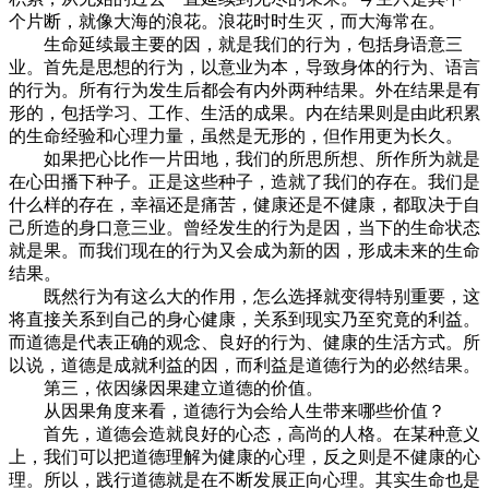
个片断，就像大海的浪花。浪花时时生灭，而大海常在。
生命延续最主要的因，就是我们的行为，包括身语意三
业。首先是思想的行为，以意业为本，导致身体的行为、语言
的行为。所有行为发生后都会有内外两种结果。外在结果是有
形的，包括学习、工作、生活的成果。内在结果则是由此积累
的生命经验和心理力量，虽然是无形的，但作用更为长久。
如果把心比作一片田地，我们的所思所想、所作所为就是
在心田播下种子。正是这些种子，造就了我们的存在。我们是
什么样的存在，幸福还是痛苦，健康还是不健康，都取决于自
己所造的身口意三业。曾经发生的行为是因，当下的生命状态
就是果。而我们现在的行为又会成为新的因，形成未来的生命
结果。
既然行为有这么大的作用，怎么选择就变得特别重要，这
将直接关系到自己的身心健康，关系到现实乃至究竟的利益。
而道德是代表正确的观念、良好的行为、健康的生活方式。所
以说，道德是成就利益的因，而利益是道德行为的必然结果。
第三，依因缘因果建立道德的价值。
从因果角度来看，道德行为会给人生带来哪些价值？
首先，道德会造就良好的心态，高尚的人格。在某种意义
上，我们可以把道德理解为健康的心理，反之则是不健康的心
理。所以，践行道德就是在不断发展正向心理。其实生命也是