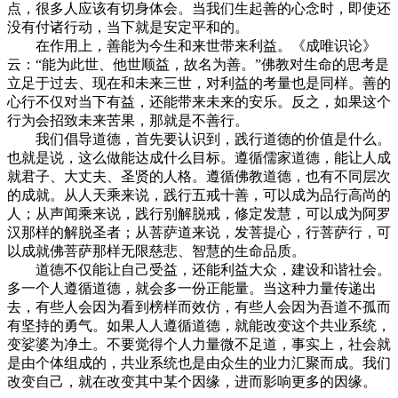
点，很多人应该有切身体会。当我们生起善的心念时，即使还
没有付诸行动，当下就是安定平和的。
在作用上，善能为今生和来世带来利益。《成唯识论》
云：“能为此世、他世顺益，故名为善。”佛教对生命的思考是
立足于过去、现在和未来三世，对利益的考量也是同样。善的
心行不仅对当下有益，还能带来未来的安乐。反之，如果这个
行为会招致未来苦果，那就是不善行。
我们倡导道德，首先要认识到，践行道德的价值是什么。
也就是说，这么做能达成什么目标。遵循儒家道德，能让人成
就君子、大丈夫、圣贤的人格。遵循佛教道德，也有不同层次
的成就。从人天乘来说，践行五戒十善，可以成为品行高尚的
人；从声闻乘来说，践行别解脱戒，修定发慧，可以成为阿罗
汉那样的解脱圣者；从菩萨道来说，发菩提心，行菩萨行，可
以成就佛菩萨那样无限慈悲、智慧的生命品质。
道德不仅能让自己受益，还能利益大众，建设和谐社会。
多一个人遵循道德，就会多一份正能量。当这种力量传递出
去，有些人会因为看到榜样而效仿，有些人会因为吾道不孤而
有坚持的勇气。如果人人遵循道德，就能改变这个共业系统，
变娑婆为净土。不要觉得个人力量微不足道，事实上，社会就
是由个体组成的，共业系统也是由众生的业力汇聚而成。我们
改变自己，就在改变其中某个因缘，进而影响更多的因缘。