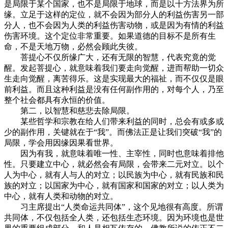
是局限于某个国家，也不是局限于地球，而是以十方法界为所
缘。立足于这样的定位，就不会因为部分人的利益伤害另一部
分人，也不会因为人类的利益伤害动物，或是因为有情的利益
伤害环境。这个定位非常重要。如果道德的目标不是所有生
命，不是天地万物，必然会顾此失彼。
菩提心不仅所缘广大，还有无限的智慧，代表究竟的觉
醒。发起菩提心，就意味着我们要走向觉醒，进而帮助一切众
生走向觉醒，离苦得乐。这是实现最大的福祉，而不仅仅是眼
前利益。而且这种利益是没有任何副作用的，对每个人，乃至
整个社会都具有永恒的价值。
第二，以智慧和慈悲去除局限。
某些哲学和宗教在给人们带来利益的同时，总会有或多或
少的副作用，关键就在于“我”。而佛法正是让我们突破“我”的
局限，学会用因缘因果看世界。
因为有我，就意味着唯一性、主宰性，同时也意味着排他
性。只要建立中心，就必然会有局限，会带来二元对立。以个
人为中心，就有人与人的对立；以民族为中心，就有民族和民
族的对立；以国家为中心，就有国家和国家的对立；以人类为
中心，就有人类和动物的对立。
习主席提出“人类命运共同体”，这个见地很有高度。所谓
共同体，不仅包括全人类，还包括生态环境。因为环境也是世