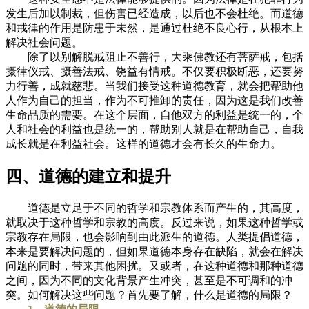
发生后加以制裁，但伤害已经造成，以后也不会杜绝。而道德
和戒律的作用是防患于未然，是通过杜绝不良心行，从根本上
解决社会问题。
除了以别解脱戒阻止不善行，大乘佛教还有菩萨戒，包括
摄律仪戒、摄善法戒、饶益有情戒。不仅要积极断恶，还要努
力行善，成就慈悲。当我们接受这种道德教育，就会把帮助他
人作为自己的担当，作为不可推卸的责任，因为这是我们改善
生命品质的需要。在这个层面，自他双方的利益是统一的，个
人和社会的利益也是统一的，帮助别人就是在帮助自己，自我
成长就是在利益社会。这样的道德才会有长久的生命力。
四、道德的建立和提升
道德是立足于不同的哲学和宗教体系而产生的，其高度，
就取决于这种哲学和宗教的高度。反过来说，如果这种哲学或
宗教存在局限，也会影响到由此派生的道德。人类提倡道德，
本来是要解决问题的，但如果道德本身存在缺陷，就会在解决
问题的同时，带来其他困扰。又或者，在这种道德和那种道德
之间，因为不同的文化背景产生冲突，甚至是不可调和的冲
突。如何解决这些问题？首先要了解，什么是道德的局限？