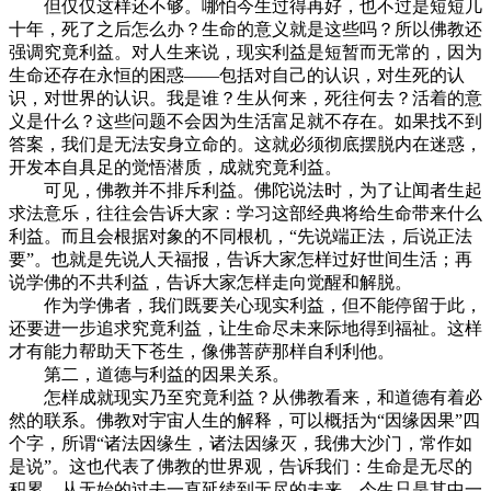
但仅仅这样还不够。哪怕今生过得再好，也不过是短短几
十年，死了之后怎么办？生命的意义就是这些吗？所以佛教还
强调究竟利益。对人生来说，现实利益是短暂而无常的，因为
生命还存在永恒的困惑——包括对自己的认识，对生死的认
识，对世界的认识。我是谁？生从何来，死往何去？活着的意
义是什么？这些问题不会因为生活富足就不存在。如果找不到
答案，我们是无法安身立命的。这就必须彻底摆脱内在迷惑，
开发本自具足的觉悟潜质，成就究竟利益。
可见，佛教并不排斥利益。佛陀说法时，为了让闻者生起
求法意乐，往往会告诉大家：学习这部经典将给生命带来什么
利益。而且会根据对象的不同根机，“先说端正法，后说正法
要”。也就是先说人天福报，告诉大家怎样过好世间生活；再
说学佛的不共利益，告诉大家怎样走向觉醒和解脱。
作为学佛者，我们既要关心现实利益，但不能停留于此，
还要进一步追求究竟利益，让生命尽未来际地得到福祉。这样
才有能力帮助天下苍生，像佛菩萨那样自利利他。
第二，道德与利益的因果关系。
怎样成就现实乃至究竟利益？从佛教看来，和道德有着必
然的联系。佛教对宇宙人生的解释，可以概括为“因缘因果”四
个字，所谓“诸法因缘生，诸法因缘灭，我佛大沙门，常作如
是说”。这也代表了佛教的世界观，告诉我们：生命是无尽的
积累，从无始的过去一直延续到无尽的未来。今生只是其中一