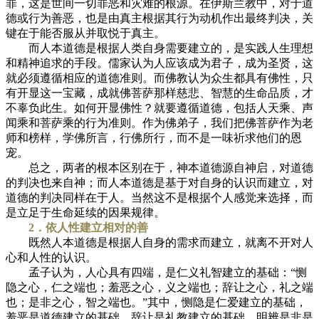
罪，这是世间一切罪恶和灾难的根源。在伊斯兰教中，对于道
德或行为善恶，也是由真主根据其行为动机作出最终判决，关
键在于能否服从并取悦于真主。
而人本道德是根据人类自身需要建立的，是实践人生理想
和精神追求的手段。儒家认为人应该成为君子，成为圣贤，这
就必须遵循相应的道德准则。而佛教认为众生都具有佛性，只
有开显这一宝藏，成就佛菩萨那样慈悲、智慧的生命品质，才
不辜负此生。如何开显佛性？就要遵循道德，包括人天乘、声
闻乘和菩萨乘的行为准则。作为佛弟子，我们把佛菩萨作为老
师和榜样，学佛所言，行佛所行，而不是一味祈求他们的恩
宠。
总之，两者的根本区别在于，神本道德源自神启，对道德
的判决也来自神；而人本道德是基于对自身的认识而建立，对
道德的判决同样在于人。当然这不是根据个人感觉来选择，而
是立足于生命延续的因果规律。
2．依人性建立相对的善
既然人本道德是根据人自身的需求而建立，就离不开对人
心和人性的认识。
孟子认为，人心具有四端，是仁义礼智建立的基础：“恻
隐之心，仁之端也；羞恶之心，义之端也；辞让之心，礼之端
也；是非之心，智之端也。”其中，恻隐是仁爱建立的基础，
羞恶是道德建立的基础，辞让是礼教建立的基础，明辨是非是