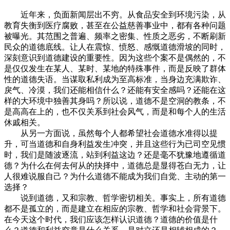
近年来，负面新闻层出不穷。从食品安全到环境污染，从
教育失衡到医疗腐败，甚至在公益慈善事业中，都有各种问题
被曝光。其范围之普遍、频率之密集、性质之恶劣，不断刷新
民众的道德底线。让人在震惊、愤怒、感慨道德滑坡的同时，
深刻意识到道德建设的重要性。因为这些个案不是偶然的，不
是仅仅发生在某人、某时、某地的特殊事件，而是反映了群体
性的道德失语。当谋取私利成为至高标准，当身边充满欺诈、
戾气、冷漠，我们还能相信什么？还能有安全感吗？还能在这
样的大环境中独善其身吗？所以说，道德不是空洞的教条，不
是高高在上的，也不仅关系到社会风气，而是和每个人的生活
休戚相关。
从另一方面说，虽然每个人都希望社会道德水准得以提
升，可当道德和自身利益发生冲突，并且这些行为已司空见惯
时，我们是随波逐流，站到利益这边？还是毫不犹豫地遵循道
德？为什么在何去何从的抉择中，道德总是显得苍白无力，让
人很难说服自己？为什么道德不能成为我们自觉、主动的第一
选择？
说到道德，又和宗教、哲学密切相关。事实上，所有道德
都不是孤立的，而是建立在相应的宗教、哲学和社会背景下。
在今天这个时代，我们应该怎样认识道德？道德的价值是什