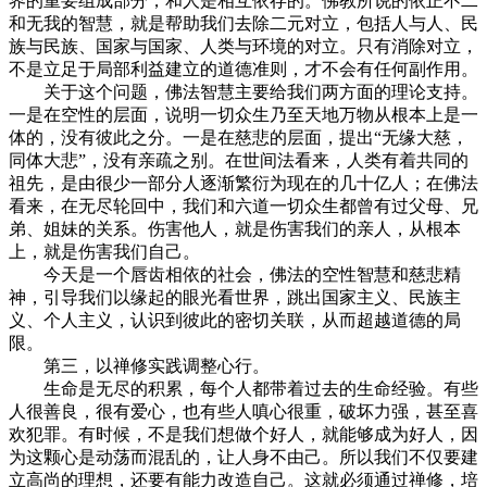
界的重要组成部分，和人是相互依存的。佛教所说的依正不二
和无我的智慧，就是帮助我们去除二元对立，包括人与人、民
族与民族、国家与国家、人类与环境的对立。只有消除对立，
不是立足于局部利益建立的道德准则，才不会有任何副作用。
关于这个问题，佛法智慧主要给我们两方面的理论支持。
一是在空性的层面，说明一切众生乃至天地万物从根本上是一
体的，没有彼此之分。一是在慈悲的层面，提出“无缘大慈，
同体大悲”，没有亲疏之别。在世间法看来，人类有着共同的
祖先，是由很少一部分人逐渐繁衍为现在的几十亿人；在佛法
看来，在无尽轮回中，我们和六道一切众生都曾有过父母、兄
弟、姐妹的关系。伤害他人，就是伤害我们的亲人，从根本
上，就是伤害我们自己。
今天是一个唇齿相依的社会，佛法的空性智慧和慈悲精
神，引导我们以缘起的眼光看世界，跳出国家主义、民族主
义、个人主义，认识到彼此的密切关联，从而超越道德的局
限。
第三，以禅修实践调整心行。
生命是无尽的积累，每个人都带着过去的生命经验。有些
人很善良，很有爱心，也有些人嗔心很重，破坏力强，甚至喜
欢犯罪。有时候，不是我们想做个好人，就能够成为好人，因
为这颗心是动荡而混乱的，让人身不由己。所以我们不仅要建
立高尚的理想，还要有能力改造自己。这就必须通过禅修，培