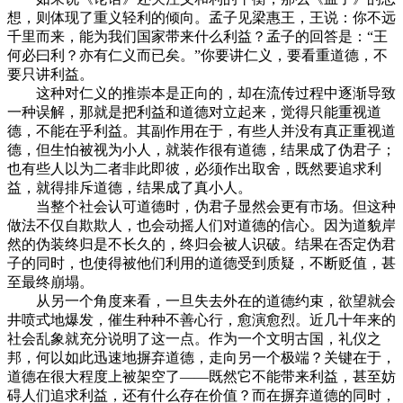
想，则体现了重义轻利的倾向。孟子见梁惠王，王说：你不远
千里而来，能为我们国家带来什么利益？孟子的回答是：“王
何必曰利？亦有仁义而已矣。”你要讲仁义，要看重道德，不
要只讲利益。
这种对仁义的推崇本是正向的，却在流传过程中逐渐导致
一种误解，那就是把利益和道德对立起来，觉得只能重视道
德，不能在乎利益。其副作用在于，有些人并没有真正重视道
德，但生怕被视为小人，就装作很有道德，结果成了伪君子；
也有些人以为二者非此即彼，必须作出取舍，既然要追求利
益，就得排斥道德，结果成了真小人。
当整个社会认可道德时，伪君子显然会更有市场。但这种
做法不仅自欺欺人，也会动摇人们对道德的信心。因为道貌岸
然的伪装终归是不长久的，终归会被人识破。结果在否定伪君
子的同时，也使得被他们利用的道德受到质疑，不断贬值，甚
至最终崩塌。
从另一个角度来看，一旦失去外在的道德约束，欲望就会
井喷式地爆发，催生种种不善心行，愈演愈烈。近几十年来的
社会乱象就充分说明了这一点。作为一个文明古国，礼仪之
邦，何以如此迅速地摒弃道德，走向另一个极端？关键在于，
道德在很大程度上被架空了——既然它不能带来利益，甚至妨
碍人们追求利益，还有什么存在价值？而在摒弃道德的同时，