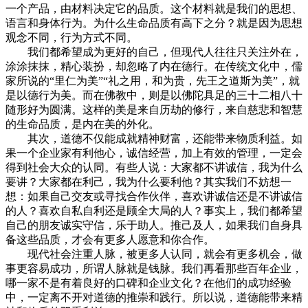
一个产品，由材料决定它的品质。这个材料就是我们的思想、
语言和身体行为。为什么生命品质有高下之分？就是因为思想
观念不同，行为方式不同。
我们都希望成为更好的自己，但现代人往往只关注外在，
涂涂抹抹，精心装扮，却忽略了内在德行。在传统文化中，儒
家所说的“里仁为美”“礼之用，和为贵，先王之道斯为美”，就
是以德行为美。而在佛教中，则是以佛陀具足的三十二相八十
随形好为圆满。这样的美是来自历劫的修行，来自慈悲和智慧
的生命品质，是内在美的外化。
其次，道德不仅能成就精神财富，还能带来物质利益。如
果一个企业家有利他心，诚信经营，加上有效的管理，一定会
得到社会大众的认同。有些人说：大家都不讲诚信，我为什么
要讲？大家都在利己，我为什么要利他？其实我们不妨想一
想：如果自己交友或寻找合作伙伴，喜欢讲诚信还是不讲诚信
的人？喜欢自私自利还是顾全大局的人？事实上，我们都希望
自己的朋友诚实守信，乐于助人。推己及人，如果我们自身具
备这些品质，才会有更多人愿意和你合作。
现代社会注重人脉，被更多人认同，就会有更多机会，做
事更容易成功，所谓人脉就是钱脉。我们再看那些百年企业，
哪一家不是有着良好的口碑和企业文化？在他们的成功经验
中，一定离不开对道德的推崇和践行。所以说，道德能带来精