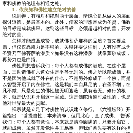
家和佛教的伦理有相通之处。
3．依良知和佛性建立绝对的善
说到善，有相对和绝对两个层面。惭愧心是从做人的层面
探讨道德，是最基本的。此外，儒家的理想是成为圣贤，佛教
的目标是成就佛果。达到这些目标，必须超越相对的善，开发
绝对的善。
怎样才能成圣成贤，成就佛菩萨那样的品质？首先要发
愿，但仅仅靠愿力是不够的。关键还要认识到，人有没有成为
圣贤乃至佛菩萨的潜质？如果没有这种潜质，就像蒸砂成饭，
再努力也是白搭。
佛性思想告诉我们：每个人都有成佛的潜质。在这个层
面，三世诸佛和六道众生是平等无别的。佛之所以能成佛，并
不是因为他成就了外在的什么，不是另外修成了一个佛，而是
以智慧开启了内在佛性。这是我们本自具足的，在圣不增，在
凡不减。只是众生的佛性被无明遮蔽，虽有若无。修行的根
本，就是认识并开启这一宝藏。这是佛陀悟道时发现的，也是
他对世界最大的贡献。
禅宗就是立足于对佛性的认识建立修行。《六祖坛经》开
篇指出：“菩提自性，本来清净，但用此心，直了成佛。”告诉
我们：每个人都有觉性，本来就是清净圆满的，只要开启它，
就能成佛。虽然开发觉性并非易事，但我们首先要有这样的担