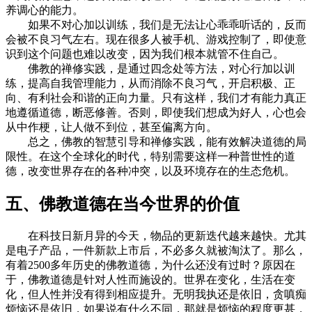
养调心的能力。
如果不对心加以训练，我们是无法让心乖乖听话的，反而
会被不良习气左右。现在很多人被手机、游戏控制了，即使意
识到这个问题也难以改变，因为我们根本就管不住自己。
佛教的禅修实践，是通过四念处等方法，对心行加以训
练，提高自我管理能力，从而消除不良习气，开启积极、正
向、有利社会和谐的正向力量。只有这样，我们才有能力真正
地遵循道德，断恶修善。否则，即使我们想成为好人，心也会
从中作梗，让人做不到位，甚至偏离方向。
总之，佛教的智慧引导和禅修实践，能有效解决道德的局
限性。在这个全球化的时代，特别需要这样一种普世性的道
德，改变世界存在的各种冲突，以及环境存在的生态危机。
五、佛教道德在当今世界的价值
在科技日新月异的今天，物品的更新迭代越来越快。尤其
是电子产品，一件新款上市后，不必多久就被淘汰了。那么，
有着2500多年历史的佛教道德，为什么还没有过时？原因在
于，佛教道德是针对人性而施设的。世界在变化，生活在变
化，但人性并没有得到相应提升。无明我执还是依旧，贪嗔痴
烦恼还是依旧，如果说有什么不同，那就是烦恼的程度更甚，