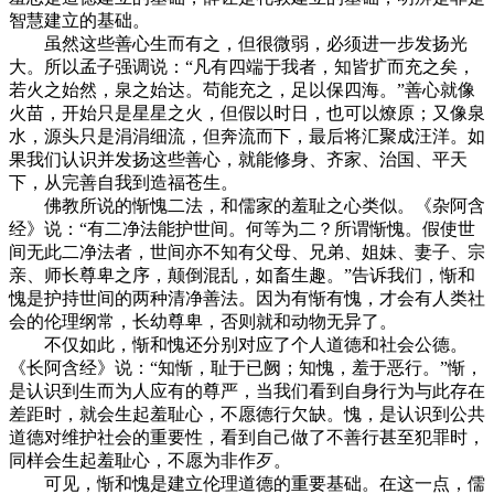
智慧建立的基础。
虽然这些善心生而有之，但很微弱，必须进一步发扬光
大。所以孟子强调说：“凡有四端于我者，知皆扩而充之矣，
若火之始然，泉之始达。苟能充之，足以保四海。”善心就像
火苗，开始只是星星之火，但假以时日，也可以燎原；又像泉
水，源头只是涓涓细流，但奔流而下，最后将汇聚成汪洋。如
果我们认识并发扬这些善心，就能修身、齐家、治国、平天
下，从完善自我到造福苍生。
佛教所说的惭愧二法，和儒家的羞耻之心类似。《杂阿含
经》说：“有二净法能护世间。何等为二？所谓惭愧。假使世
间无此二净法者，世间亦不知有父母、兄弟、姐妹、妻子、宗
亲、师长尊卑之序，颠倒混乱，如畜生趣。”告诉我们，惭和
愧是护持世间的两种清净善法。因为有惭有愧，才会有人类社
会的伦理纲常，长幼尊卑，否则就和动物无异了。
不仅如此，惭和愧还分别对应了个人道德和社会公德。
《长阿含经》说：“知惭，耻于已阙；知愧，羞于恶行。”惭，
是认识到生而为人应有的尊严，当我们看到自身行为与此存在
差距时，就会生起羞耻心，不愿德行欠缺。愧，是认识到公共
道德对维护社会的重要性，看到自己做了不善行甚至犯罪时，
同样会生起羞耻心，不愿为非作歹。
可见，惭和愧是建立伦理道德的重要基础。在这一点，儒