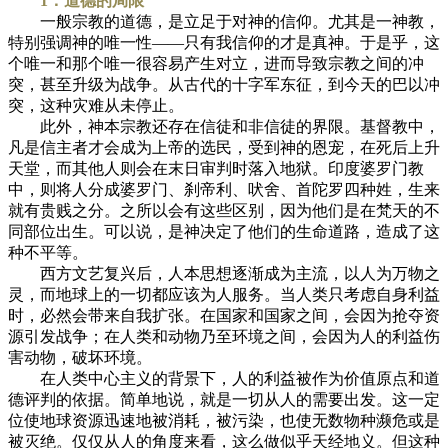
1．道德的局限
一般宗教的道德，是立足于对神的信仰。尤其是一神教，
特别强调神的唯一性——只有我信仰的才是真神。于是乎，这
个唯一和那个唯一很容易产生对立，进而导致宗教之间的冲
突，甚至升级为战争。从古代的十字军东征，到今天的巴以冲
突，这种灾难从未停止。
此外，神本宗教还存在信徒和非信徒的界限。基督教中，
凡是信主者才会成为上帝的选民，受到神的恩宠，在死后上升
天堂，而其他人则会在末日审判时落入地狱。印度婆罗门教
中，则将人分成婆罗门、刹帝利、吠舍、首陀罗四种姓，生来
就有贵贱之分。之所以会有这些区别，因为他们是在梵天的不
同部位出生。可以说，是神决定了他们的生命道路，造成了这
种不平等。
西方文艺复兴后，人本思想逐渐成为主流，以人为万物之
灵，而地球上的一切都应该为人服务。当人类只考虑自身利益
时，必然会带来自我扩张。在国家和国家之间，会因为抢夺资
源引发战争；在人类和动物乃至环境之间，会因为人的利益伤
害动物，破坏环境。
在人类中心主义的背景下，人的利益被作为价值原点和道
德评判的依据。简单地说，就是一切从人的需要出发。这一定
位使地球资源迅速地被消耗，被污染，也使无数物种濒危或是
被灭绝。仅仅从人的角度来看，这么做似乎天经地义。但这种