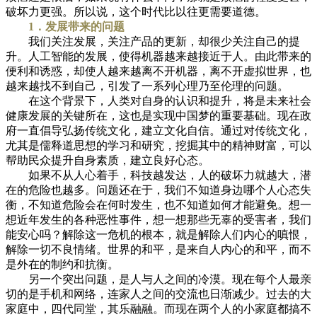
破坏力更强。所以说，这个时代比以往更需要道德。
1．发展带来的问题
我们关注发展，关注产品的更新，却很少关注自己的提
升。人工智能的发展，使得机器越来越接近于人。由此带来的
便利和诱惑，却使人越来越离不开机器，离不开虚拟世界，也
越来越找不到自己，引发了一系列心理乃至伦理的问题。
在这个背景下，人类对自身的认识和提升，将是未来社会
健康发展的关键所在，这也是实现中国梦的重要基础。现在政
府一直倡导弘扬传统文化，建立文化自信。通过对传统文化，
尤其是儒释道思想的学习和研究，挖掘其中的精神财富，可以
帮助民众提升自身素质，建立良好心态。
如果不从人心着手，科技越发达，人的破坏力就越大，潜
在的危险也越多。问题还在于，我们不知道身边哪个人心态失
衡，不知道危险会在何时发生，也不知道如何才能避免。想一
想近年发生的各种恶性事件，想一想那些无辜的受害者，我们
能安心吗？解除这一危机的根本，就是解除人们内心的嗔恨，
解除一切不良情绪。世界的和平，是来自人内心的和平，而不
是外在的制约和抗衡。
另一个突出问题，是人与人之间的冷漠。现在每个人最亲
切的是手机和网络，连家人之间的交流也日渐减少。过去的大
家庭中，四代同堂，其乐融融。而现在两个人的小家庭都搞不