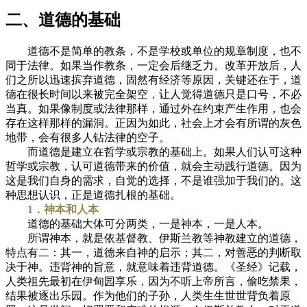
二、道德的基础
道德不是简单的教条，不是学校或单位的规章制度，也不
同于法律。如果当作教条，一定会后继乏力。改革开放后，人
们之所以迅速摈弃道德，固然有经济等原因，关键还在于，道
德在很长时间以来被完全架空，让人觉得道德只是口号，不必
当真。如果像制度或法律那样，通过外在约束产生作用，也会
存在这样那样的漏洞。正因为如此，社会上才会有所谓的灰色
地带，会有很多人钻法律的空子。
而道德是建立在哲学或宗教的基础上。如果人们认可这种
哲学或宗教，认可道德带来的价值，就会主动践行道德。因为
这是我们自身的需求，自觉的选择，不是谁强加于我们的。这
种思想认识，正是道德扎根的基础。
1．神本和人本
道德的基础大体可分两类，一是神本，一是人本。
所谓神本，就是依基督教、伊斯兰教等神教建立的道德，
特点有二：其一，道德来自神的启示；其二，对善恶的判断取
决于神。违背神的旨意，就意味着违背道德。《圣经》记载，
人类祖先最初在伊甸园享乐，因为不听上帝所言，偷吃禁果，
结果被逐出乐园。作为他们的子孙，人类生生世世背负着原