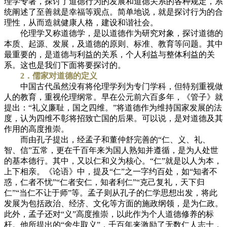
理学专著，探讨了道德行为的发展和道德关系的各种规定，系
统阐述了至善就是幸福等观点。简单地说，就是探讨行为的合
理性，从而造就健康人格，建设和谐社会。
伦理学又称道德学，是以道德作为研究对象，探讨道德的
本质、起源、发展，及道德的原则、标准、教育等问题。其中
最重要的，是道德与利益的关系，个人利益与整体利益的关
系。这也是我们下面将要探讨的。
2．儒家对道德的定义
中国古代虽然没有将伦理学列为专门学科，但特别重视做
人的教育，重视伦理纲常。早在公元前六百多年，《管子》就
提出：“礼义廉耻，国之四维。”将道德作为维持国家发展的法
度，认为四维不彰将招致亡国的后果。可以说，是对道德及其
作用的高度推崇。
而由孔子提出，经孟子和董仲舒完善的“仁、义、礼、
智、信”五常，更在千百年来为国人熟知并遵循，是为人处世
的基本德行。其中，又以仁和义为核心。“仁”就是以人为本，
上下相亲。《论语》中，提及“仁”之一字约百处，如“知者不
惑，仁者不忧”“仁者安仁，知者利仁”“克己复礼，天下归
仁”“当仁不让于师”等。孟子则从孔子的仁学思想出发，将此
发展为包括政治、经济、文化等方面的施政纲领，是为仁政。
此外，孟子还对“义”高度推崇，以此作为个人道德修养的标
杆。他所提出的“舍生取义”，千百年来激励了无数仁人志士，