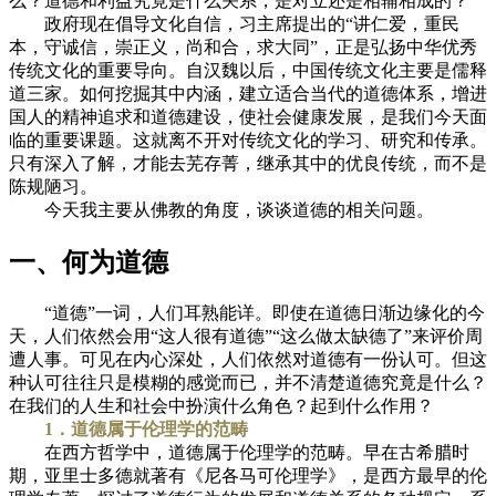
么？道德和利益究竟是什么关系，是对立还是相辅相成的？
政府现在倡导文化自信，习主席提出的“讲仁爱，重民
本，守诚信，崇正义，尚和合，求大同”，正是弘扬中华优秀
传统文化的重要导向。自汉魏以后，中国传统文化主要是儒释
道三家。如何挖掘其中内涵，建立适合当代的道德体系，增进
国人的精神追求和道德建设，使社会健康发展，是我们今天面
临的重要课题。这就离不开对传统文化的学习、研究和传承。
只有深入了解，才能去芜存菁，继承其中的优良传统，而不是
陈规陋习。
今天我主要从佛教的角度，谈谈道德的相关问题。
一、何为道德
“道德”一词，人们耳熟能详。即使在道德日渐边缘化的今
天，人们依然会用“这人很有道德”“这么做太缺德了”来评价周
遭人事。可见在内心深处，人们依然对道德有一份认可。但这
种认可往往只是模糊的感觉而已，并不清楚道德究竟是什么？
在我们的人生和社会中扮演什么角色？起到什么作用？
1．道德属于伦理学的范畴
在西方哲学中，道德属于伦理学的范畴。早在古希腊时
期，亚里士多德就著有《尼各马可伦理学》，是西方最早的伦