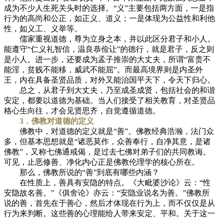
成为不少人生死关头时的选择。“义”主要包括两方面，一是指
行为的高尚和公正，如正义、道义；一是体现为公益性和利他
性，如义工、义举等。
儒家重视道德，尊为立身之本，并以此区分君子和小人。
能遵守“仁义礼智信，温良恭俭让”的德行，就是君子，反之则
是小人。进一步，还要成为孟子推崇的大丈夫，所谓“富贵不
能淫，贫贱不能移，威武不能屈”。而最高境界则是内圣外
王，内在具备圣贤品质，对外又能治国平天下，令天下归心。
总之，从君子到大丈夫，乃至成圣成贤，包括社会的和谐
安定，都要以道德为基础。当人们接受了相关教育，对圣贤品
格心生向往，才会见贤思齐，自觉遵循道德。
3．佛教对道德的定义
佛教中，对道德的定义就是“善”。佛教经典浩瀚，法门众
多，但基本思想就是“诸恶莫作，众善奉行，自净其意，是诸
佛教”，又称七佛通戒偈，是过去七佛对弟子们的共同教诲。
可见，止恶修善、净化内心正是佛教伦理学的核心所在。
那么，佛教所说的“善”到底有哪些内涵？
在性质上，善具有安隐的特点。《大毗婆沙论》云：“性
安隐故名善。”《俱舍论》亦云：“安隐业说名为善。”佛教所
说的善，首先在于善心，然后才体现在行为上，而不仅仅是从
行为来判断。这些善的心理能给人带来安定、平和。关于这一