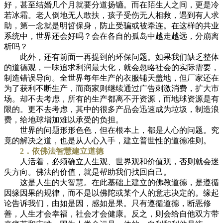
好，甚至结婚几个月就要分道扬镳。而在陌生人之间，更是冷
若冰霜。老人倒地无人敢扶，孩子受伤无人相救，遇到有人求
助，第一念就是明哲保身，防止受骗或被牵连。在这样的共业
系统中，世界还会好吗？会在各自的孤岛中越走越远，分崩离
析吗？
此外，还有前面一再提到的环保问题。如果我们缺乏整体
的道德观，一味追求利润最大化，就会忽略社会的实际需要，
制造错误导向。全世界每年生产的衣服铺天盖地，但厂家还在
为了获利不断生产，而商家则继续通过广告刺激消费，扩大市
场。却不去考虑，所有的生产都离不开资源，而地球资源是有
限的。更不去考虑，其中的很多产品会迅速成为垃圾，制造浪
费，给地球增加难以承受的负担。
世界的问题形形色色，但在根本上，都是人心的问题。究
竟的解决之道，也是从人心入手，建立普世性的道德准则。
2．依佛法智慧建立道德
人活着，必须确立人生观、世界观和价值观，否则就会迷
失方向。佛法的价值，就是帮助我们找回自己。
这是人生的大智慧。在此基础上建立的佛教道德，是遵循
因缘因果的规律，而不是以佛陀或某个人的意志决定的。缘起
论告诉我们，由如是因，感如是果。只有遵循道德，断恶修
善，人生才会幸福，社会才会健康。反之，则会给自他双方带