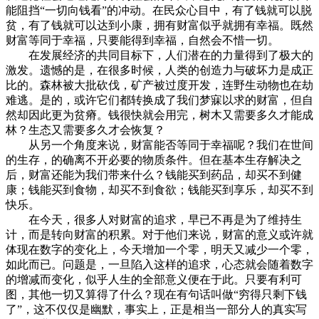
能阻挡“一切向钱看”的冲动。在民众心目中，有了钱就可以脱
贫，有了钱就可以达到小康，拥有财富似乎就拥有幸福。既然
财富等同于幸福，只要能得到幸福，自然会不惜一切。
在发展经济的共同目标下，人们潜在的力量得到了极大的
激发。遗憾的是，在很多时候，人类的创造力与破坏力是成正
比的。森林被大批砍伐，矿产被过度开发，连野生动物也在劫
难逃。是的，或许它们都转换成了我们梦寐以求的财富，但自
然却因此更为贫瘠。钱很快就会用完，树木又需要多久才能成
林？生态又需要多久才会恢复？
从另一个角度来说，财富能否等同于幸福呢？我们在世间
的生存，的确离不开必要的物质条件。但在基本生存解决之
后，财富还能为我们带来什么？钱能买到药品，却买不到健
康；钱能买到食物，却买不到食欲；钱能买到享乐，却买不到
快乐。
在今天，很多人对财富的追求，早已不再是为了维持生
计，而是转向财富的积累。对于他们来说，财富的意义或许就
体现在数字的变化上，今天增加一个零，明天又减少一个零，
如此而已。问题是，一旦陷入这样的追求，心态就会随着数字
的增减而变化，似乎人生的全部意义便在于此。只要有利可
图，其他一切又算得了什么？现在有句话叫做“穷得只剩下钱
了”，这不仅仅是幽默，事实上，正是相当一部分人的真实写