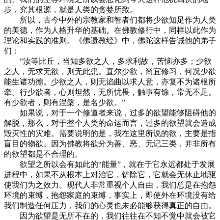
步，究其根源，就是人类的贪婪所致。
所以，古今中外的宗教家和智者们都将少欲知足作为人类
的美德，作为人格升华的基础。在佛教修行中，同样以此作为
理论和实践的准则。《佛遗教经》中，佛陀这样告诫他的弟子
们：
“汝等比丘，当知多欲之人，多求利故，苦恼亦多；少欲
之人，无求无欲，则无此患。直尔少欲，尚宜修习，何况少欲
能生诸功德。少欲之人，则无谄曲以求人意，亦复不为诸根所
牵。行少欲者，心则坦然，无所忧畏，触事有馀，常无不足。
有少欲者，则有涅槃，是名少欲。”
如果说，对于一个修道者来说，过多的欲望能够阻碍他的
解脱，那么，对于整个人类的命运而言，过多的欲望就会造成
毁灭性的灾难。需要说明的是，我在这里所说的欲，主要是指
盲目的物欲。因为佛教将欲分为善、恶、无记三类，并非所有
的欲望都是不合理的。
欲望之所以会有如此的“能量”，就在于它永远都处于发展
进程中，如果不从根本上对治它，铲除它，它就会无休止地驱
使我们为之效力。现代人非常重视个人自由，我们总是在抱怨
环境的束缚，抱怨家庭的束缚，事实上，即使外在环境没有给
我们制造任何压力，我们的心灵也未必能够获得真正的自由。
因为欲望是无所不在的，我们往往在不知不觉中就会被它