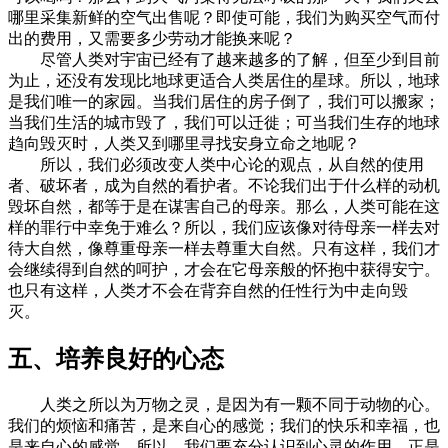
哪里采集新鲜的空气出售呢？即使可能，我们为购买空气而付
出的费用，又需要多少劳动才能换来呢？
尽管人类对宇宙已经有了越来越多的了解，但至少到目前
为止，还没有发现比地球更适合人类居住的星球。所以，地球
是我们唯一的家园。当我们居住的房子倒了，我们可以搬家；
当我们生活的城市毁了，我们可以迁徙；可当我们生存的地球
趋向毁灭时，人类又到哪里寻找安身立命之地呢？
所以，我们必须改变人类中心论的观点，从自然的使用
者、破坏者，成为自然的看护者。不论我们出于什么样的动机
毁坏自然，都等于是在谋害自己的母亲。那么，人类可能在这
样的罪行中幸免于难么？所以，我们应该像对待母亲一样去对
待大自然，像尊重母亲一样去尊重大自然。只有这样，我们才
会继续得到自然的呵护，才会在它母亲般的怀抱中获得安宁。
也只有这样，人类才不会在背弃自然的任性行为中走向毁
灭。
五、培养良好的心态
人类之所以为万物之灵，是因为有一颗不同于动物的心。
我们的烦恼和痛苦，是来自心的感觉；我们的快乐和幸福，也
是来自心的感觉。所以，我们要充分认识到心灵的作用，正是