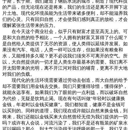
于斯，长于斯。我们建造了钢筋水泥的城市，制造了现代科技
的产品，但无论现在还是将来，我们的生活还是离不开脚下这
片土地。现代化环境虽能为生活带来诸多便利，却不能滋养我
们的心灵。只有回归自然，才会使我们感到真正的放松，才会
缓解紧张生活带来的压力。
在今天这个商业社会，似乎只有财富才是至高无上的。可
是和大自然的给予相比，一个人拥有的财富又算得了什么呢？
是自然给人类提供了无尽的资源，使人类得以延续并发展。如
果没有汽车、电话，人类一样可以生存，但如果没有粮食和
水，又能维持多久呢？更不必说我们须臾不可离开的空气。所
以，大自然提供的一切才是人类生存最基本的需要。我们离不
开太阳带来的光明，离不开江河对我们的哺育，更离不开大地
对我们的负载。
现代化的生活环境需要通过劳动去创造，而大自然的给予
却不需要我们用金钱去交换。我们只要懂得珍惜，懂得保护，
就能永远享有。如果我们为了眼前的一点利益，而以破坏自然
为代价，无疑是饮鸩止渴。现在有句话叫做“年轻时以健康换
金钱，年老时以金钱买健康”。我们都知道，健康不是金钱可
以买到的。同样的道理，我们现在或许能以自然来换金钱，到
将来，我们还能以金钱买来大自然曾经无偿为我们提供的一切
吗？或许有人会说，河流污染了，我们不是还有瓶装的矿泉水
可以喝吗？那么，到大气污染得无法呼吸的那一天，我们又去