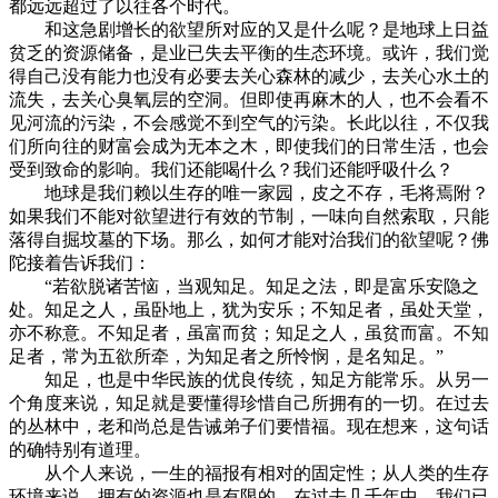
都远远超过了以往各个时代。
和这急剧增长的欲望所对应的又是什么呢？是地球上日益
贫乏的资源储备，是业已失去平衡的生态环境。或许，我们觉
得自己没有能力也没有必要去关心森林的减少，去关心水土的
流失，去关心臭氧层的空洞。但即使再麻木的人，也不会看不
见河流的污染，不会感觉不到空气的污染。长此以往，不仅我
们所向往的财富会成为无本之木，即使我们的日常生活，也会
受到致命的影响。我们还能喝什么？我们还能呼吸什么？
地球是我们赖以生存的唯一家园，皮之不存，毛将焉附？
如果我们不能对欲望进行有效的节制，一味向自然索取，只能
落得自掘坟墓的下场。那么，如何才能对治我们的欲望呢？佛
陀接着告诉我们：
“若欲脱诸苦恼，当观知足。知足之法，即是富乐安隐之
处。知足之人，虽卧地上，犹为安乐；不知足者，虽处天堂，
亦不称意。不知足者，虽富而贫；知足之人，虽贫而富。不知
足者，常为五欲所牵，为知足者之所怜悯，是名知足。”
知足，也是中华民族的优良传统，知足方能常乐。从另一
个角度来说，知足就是要懂得珍惜自己所拥有的一切。在过去
的丛林中，老和尚总是告诫弟子们要惜福。现在想来，这句话
的确特别有道理。
从个人来说，一生的福报有相对的固定性；从人类的生存
环境来说，拥有的资源也是有限的。在过去几千年中，我们已