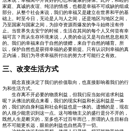
活来说，幸福离不开良好的心态和健康的身体。此外，和睦的
家庭、真诚的友谊、纯洁的情感，也都是幸福不可或缺的组成
部分。从整个社会来说，我们的幸福又是建立在世界和平的基
础上。时至今日，无论是人与人之间，还是地区与地区之间，
乃至国家与国家之间，为掠夺资源而爆发的争斗始终没有停
止。当世界失去安宁的时候，生活在其间的每个人又何尝有幸
福可言？而从生存环境来说，人类的命运又是与自然息息相关
的。我们的幸福来自于自然的馈赠，来自于自然的哺育。所
以，保护自然也是获得幸福的必要前提。只有认识到幸福的真
正内涵，我们为寻求幸福所付出的努力才可能行之有效。
三、改变生活方式
观念直接决定了我们的价值取向，也直接影响着我们的行
为和生活方式。
生存离不开必要的物质利益，但我们应当如何追求利益
呢？从佛法的观点来看，我们的现实利益和长远利益是一体
的，我们的自身利益和社会利益也是一体的。遗憾的是，现在
的人很少能意识到这一点。这与唯物主义的盛行是分不开的，
既然人生是断灭的，至多也不过百年而已，所谓的人生目标自
然不可能更长远，眼前的利益也自然高于一切。