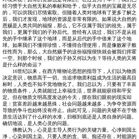
经习惯于大自然无私的奉献和给予，似乎大自然的宝藏是无尽
的，可以供我们尽情索取。但随着人类对地球有了更多了解之
后，我们才发现，地球的资源是非常有限的。如果说大自然的
恩赐是人类共同的福报，那么，它不仅属于我们的祖先，属于
我们，更属于我们的子孙后代。曾经有人说过，我们不是从祖
先的手中继承了这个地球，而是从后代的手中借来了这个地
球。如果我们不懂得珍惜，不懂得合理使用，而是像败家子般
任性而为，那么，大自然赐予的这份福报很快就会被我们挥霍
一空。到那个时候，我们的子孙又何以为生？等待人类的又将
是什么样的命运？
16世纪以来，在西方唯物论思想的指导下，人们以为物质
决定意识，物质高于一切。当追求物质利益成为生活的最高目
标时，人类也不知不觉地物化了。我们总以为，只要有了丰富
的物质条件，人类就能过上幸福生活，世界就能获得和平安
定。但在物质文明高度发达的今天，摆在我们眼前的现实却
是：贫富差距越来越悬殊，社会问题越来越多，为争夺资源而
导致的争斗也始终没有停止。由此可见，问题的关键不在于物
质生活达到了什么样的水准，归根到底还是人类自身的问题。
确切地说，是人类心灵的问题。
佛教认为，心灵是主导人类行为的关键力量。心净则国土
净，心染则国土染。只要人类的贪、嗔、痴还存在，对能源的