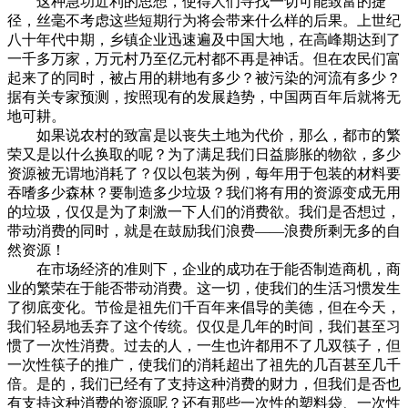
这种急功近利的思想，使得人们寻找一切可能致富的捷
径，丝毫不考虑这些短期行为将会带来什么样的后果。上世纪
八十年代中期，乡镇企业迅速遍及中国大地，在高峰期达到了
一千多万家，万元村乃至亿元村都不再是神话。但在农民们富
起来了的同时，被占用的耕地有多少？被污染的河流有多少？
据有关专家预测，按照现有的发展趋势，中国两百年后就将无
地可耕。
如果说农村的致富是以丧失土地为代价，那么，都市的繁
荣又是以什么换取的呢？为了满足我们日益膨胀的物欲，多少
资源被无谓地消耗了？仅以包装为例，每年用于包装的材料要
吞嗜多少森林？要制造多少垃圾？我们将有用的资源变成无用
的垃圾，仅仅是为了刺激一下人们的消费欲。我们是否想过，
带动消费的同时，就是在鼓励我们浪费——浪费所剩无多的自
然资源！
在市场经济的准则下，企业的成功在于能否制造商机，商
业的繁荣在于能否带动消费。这一切，使我们的生活习惯发生
了彻底变化。节俭是祖先们千百年来倡导的美德，但在今天，
我们轻易地丢弃了这个传统。仅仅是几年的时间，我们甚至习
惯了一次性消费。过去的人，一生也许都用不了几双筷子，但
一次性筷子的推广，使我们的消耗超出了祖先的几百甚至几千
倍。是的，我们已经有了支持这种消费的财力，但我们是否也
有支持这种消费的资源呢？还有那些一次性的塑料袋、一次性