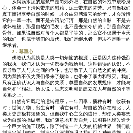
从钢筋水泥的建筑中走向郊外吧，在自然的怀抱中放松身
心，体会一下清风带来的慰藉，泥土带来的芬芳。只有当我们
真正懂得享受自然的时候，才会由衷感激它的给予，才会珍惜
它的一草一木。而不是去污染江河，那是自然的血脉；不是去
破坏植被，那是自然的毛发；也不是去掠夺矿藏，那是自然的
骨骼。如果说自然对每个人都是平等的，那么它不仅属于今天
的我们，也属于我们的后代。我们是继承者，但决不是唯一的
继承者。
2．尊重心
佛教认为我执是人类一切烦恼的根源，正是因为这种强烈
的我执，我们才认为一切都要为我所用。这种错误的认识，不
仅导致了人与人之间的争斗，也导致了人与自然之间的冲突。
因为我执不仅为我们带来了烦恼，也带来了暴力和毁灭。我们
只有正确认识人与自然的关系，尊重自然的发展规律，才能与
自然和平相处。所以说，生态文明就是建立在人与自然的平等
关系之上。
自然有它既定的运转程序，一年四季，播种有时，收获有
时；世间万物，出生有时，消亡有时。与自然的存在相比，人
类历史是极其短暂的。但自我中心主义的盛行，却使人类妄想
成为自然的操纵者。我们随意地开发自然，试图将地球改造为
一个巨大的施工现场，除了制造一个人为的机械世界，我们能
制造出崇山峻岭，制造出江河湖海吗？我们可以种植草坪，但