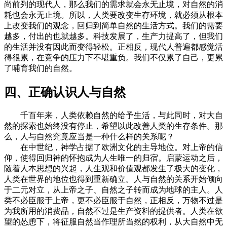
尚前列的现代人，那么我们的需求就会永无止境，对自然的消
耗也会永无止境。所以，人类要改变生存环境，就必须从根本
上改变我们的观念，回归到简单自然的生活方式。我们的需要
越多，付出的也就越多。科技发展了，生产力提高了，但我们
的生活并没有因此而变得轻松。正相反，现代人普遍都感觉活
得很累，在竞争的压力下不堪重负。我们不仅累了自己，更累
了哺育我们的自然。
四、正确认识人与自然
千百年来，人类依赖自然的给予生活，与此同时，对大自
然的探索也始终没有停止，希望以此改善人类的生存条件。那
么，人与自然究竟应当是一种什么样的关系呢？
在中世纪，神学占据了欧洲文化的主导地位。对上帝的信
仰，使得回归神的怀抱成为人生唯一的归宿。启蒙运动之后，
随着人本思想的兴起，人生观和价值观都发生了极大的变化，
人类在世界的地位也得到重新确立。人与自然的关系开始倾向
于二元对立，从上帝之子、自然之子转而成为地球的主人。人
类不必臣服于上帝，更不必臣服于自然，正相反，万物不过是
为我所用的消费品，自然不过是生产资料的提供者。人类在欲
望的怂恿下，将征服自然当作理所当然的权利，从大自然中无