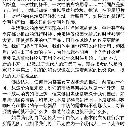
的饭盒、一次性的杯子、一次性的宾馆用品……生活固然是多
了点便利，但地球却多了难以承载的垃圾。据说，在卫星照片
上，这样的白色垃圾已经和长城一样醒目了。如果这也是现代
文明的产物，那么只能是文明的耻辱。
生活观念的改变还表现在对时尚潮流的追逐。每年甚至每
季度都会推出的流行时装，使服装仅仅因为款式过时就被我们
舍弃。即使是耐用的电子产品，同样在以惊人的速度更新换
代。我们已经有了彩电，我们的电脑也还可以继续使用，但既
然厂家推出了更新的型号，为什么就不能换一个？为什么就一
定要像从前那样物尽其用？不知什么时候开始，“旧的不去，
新的不来”，已然成了现代人的消费口号。需要指责的只是商
家吗？事实上，我们的消费观也在决定着商家的投资取向，彼
此的关系是相互的。
佛法认为，任何行为都需要有因和缘的推动，两者缺一不
可。从这个角度来说，所谓的市场导向其实只是一种外缘，是
一种鼓动消费的增上缘，但关键因素还是取决于我们自己。如
果我们懂得惜福，如果我们不是那样喜新厌旧，不是那样积极
响应商家推出的每一款新品，市场的需求就不会那么大，对资
源的消耗就不会那么快，制造的垃圾也就不会那么多。
如果我们将自己定位为一个自然人，基本的衣食住行实在
所需无多。但如果我们将自己定位为一个现代人，一个走在时