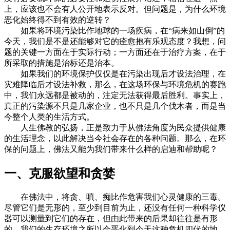
上，应该也不会有人公开地表示反对。但问题是，为什么环境
恶化始终得不到有效的逆转？
如果将环境污染比作地球的一场疾病，在“病来如山倒”的
今天，我们是不是还能够对它的痊愈抱有乐观态度？我想，问
题的关键一方面在于实际行动；一方面还在于治疗方案，在于
所采取的措施是治标还是治本。
如果我们的环境保护仅仅是在污染出现后才设法治理，在
灾难降临后才设法补救，那么，在这场环保与环境危机的赛跑
中，我们永远都是被动的，注定无法获得最后胜利。事实上，
真正的污染源不只是几家企业，也不只是几个伐木者，而是当
今整个人类的生活方式。
人生佛教的弘扬，正是致力于从佛法角度为民众提供健康
的生活理念，以此解决当今社会存在的各种问题。那么，在环
保的问题上，佛法又能为我们带来什么样的启迪和帮助呢？
一、克服欲望和贪婪
在佛法中，将贪、嗔、痴比作危害我们心灵健康的三毒。
尽管它们是无形的，至少到目前为止，还没有任何一种科学仪
器可以测量到它们的存在，但由此带来的后果却往往是有形
的。我们的生存环境之所以会恶化到今天这种危机四伏的地