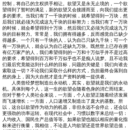
控制，将自己的主权拱手相让。欲望又是永无止境的，一个欲
望得到了暂时的满足，新的欲望又会接踵而至，向我们提出更
多的要求。当我们有了一千块的时候，就希望得到一万块，然
后我们就必须为完成这九千块的目标努力；当我们有了一万块
的时候，就会希望得到十万块，然后我们又必须为完成这九万
块的目标努力。常常是，我们拥有得越多，反而感觉自己缺少
得越多。一个只有一千块的人，认为自己只缺九千块；可一个
有一万块的人，就会认为自己还缺九万块。既然世上已存在拥
有亿万家产的人，我们希望得到的一万和十万似乎并不是过高
的要求，希望得到百万和千万似乎也不是痴人说梦。且不论我
们最后究竟能达到什么样的目标，问题的关键是：我们向谁去
索取这一切？不论我们采取什么样的方式，负担最终会落到自
然的身上，因为大自然才是生产资料的唯一提供者。
人类曾经梦想制造出永动机，其实，欲望就是我们的永动
机。具体到每个人，这一生的欲望会随着色身的消亡而结束。
但对于整个人类社会来说，一方面，个人欲望正随着经济发展
而飞速增长；一方面，人口递增又制造出了庞大的基数。所
以，这台以欲望作为动力的机器，非但永远不会停止，还会以
更强劲的功率运转。在现代社会中，习惯以数字来总结一切：
人均收入、国民生产总值等等。如果欲望也能以相应的量化指
标来进行衡量，我相信，不论是人均欲望还是世界欲望总值，