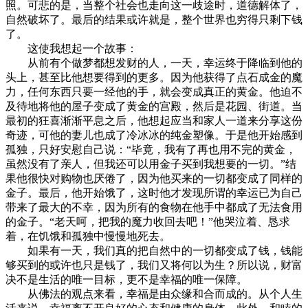
照。可悲的是，当整个社会也走向这一歧途时，道德解体了，
自然破坏了。最后的结果或许就是，整个世界也穷得只剩下钱
了。
这使我想起一个故事：
从前有个做梦都想发财的人，一天，幸运终于降临到他的
头上，甚至比他想要得到的更多。因为他获得了点石成金的魔
力，任何东西只要一经他的手，就会变成真正的黄金。他迫不
及待地将他的屋子变成了黄金的宫殿，然后是花园、街道。当
最初的狂喜渐渐平息之后，他想起应当和家人一道来分享这份
奇迹，可他的妻儿也成了冷冰冰的纯金塑像。于是他开始感到
孤独，只好安慰自己说：“毕竟，我有了再也用不完的黄金，
虽然没有了亲人，但我还可以用金子买到我想要的一切。”结
果他很快对购物也厌倦了，因为他买来的一切都变成了同样的
金子。最后，他开始饿了，这时他才发现所谓的幸运已为自己
带来了最大的不幸，因为所有的食物在他手中都成了无法食用
的金子。“老天呵，把我的魔力收回去吧！”他哭泣着、恳求
着，在饥饿和孤独中慢慢地死去。
如果有一天，我们真的把自然中的一切都变成了钱，钱能
够买到的或许也只是钱了，我们又将何以为生？所以说，财富
决不是生活的唯一目标，更不是幸福的唯一保障。
从佛法的观点来看，幸福是由众缘和合而成的。从个人生