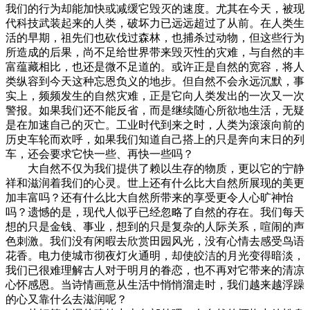
我们的行为却能加快或减缓它毁灭的速度。尤其在今天，被现
代科技武装起来的人类，破坏力已远远超过了从前。在人类生
活的早期，祖先们也砍伐过森林，也捕杀过动物，但这些行为
所造成的后果，尚不足给世界带来毁灭性的灾难，与自然的丰
富蕴藏相比，也还是微不足道的。或许正是自然的宽容，将人
类纵容到今天这种忘恩负义的地步。但自然不会永远沉默，事
实上，频频发生的自然灾难，正是它向人类发出的一次又一次
警报。如果我们还不能反省，而是继续随心所欲地生活，无疑
是在加速自己的灭亡。工业时代到来之时，人类为滚滚向前的
历史车轮而欢呼，如果我们知道自己搭上的只是奔向末日的列
车，还会要求它快一些、再快一些吗？
大自然不仅为我们提供了赖以生存的物质，更以它的宁静
祥和滋润着我们的心灵。世上还有什么比大自然所展现的美更
加丰富吗？还有什么比大自然所带来的享受更令人心旷神怡
吗？遗憾的是，现代人似乎已经忽略了自然的存在。我们每天
想的只是金钱、事业，想到的只是复杂的人际关系，喧闹的声
色刺激。我们没有闲暇去欣赏田园风光，没有心情去感受鸟语
花香。电力使城市彻夜灯火通明，却使皎洁的月光变得暗淡，
我们已很难理解古人对于明月的眷恋，也不再对它带来的清凉
心怀感恩。当诗情画意从生活中悄悄溜走时，我们越来越浮躁
的心又靠什么去滋润呢？