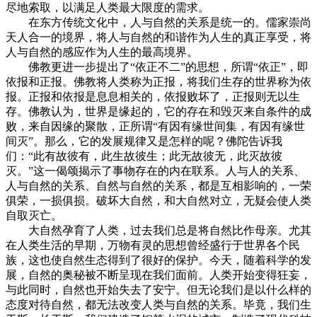
尽地索取，以满足人类最大限度的需求。
在东方传统文化中，人与自然的关系是统一的。儒家崇尚
天人合一的境界，将人与自然的和谐作为人生的真正享受，将
人与自然的感应作为人生的最高境界。
佛教更进一步提出了“依正不二”的思想，所谓“依正”，即
依报和正报。佛教将人类称为正报，将我们生存的世界称为依
报。正报和依报是息息相关的，依报败坏了，正报则无以生
存。佛教认为，世界是缘起的，它的存在和毁灭来自条件的成
败，来自因缘的聚散，正所谓“有因有缘世间集，有因有缘世
间灭”。那么，它的发展规律又是怎样的呢？佛陀告诉我
们：“此有故彼有，此生故彼生；此无故彼无，此灭故彼
灭。”这一偈颂揭示了事物存在的内在联系。人与人的关系、
人与自然的关系、自然与自然的关系，都是互相影响的，一荣
俱荣，一损俱损。破坏大自然，和大自然对立，无疑会使人类
自取灭亡。
大自然孕育了人类，过去我们总是将自然比作母亲。尤其
在人类生活的早期，万物有灵的思想曾经盛行于世界各个民
族，这也使自然生态得到了很好的保护。今天，随着科学的发
展，自然的奥秘被不断呈现在我们面前。人类开始变得狂妄，
与此同时，自然也开始失去了安宁。但无论我们是以什么样的
态度对待自然，都无法改变人类与自然的关系。毕竟，我们生