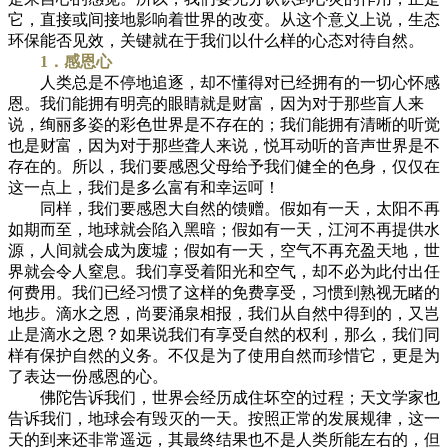
它，直接或间接地影响着世界的改变。从这个意义上说，生态
环保能否见效，关键就在于我们以什么样的心态对待自然。
1．感恩心
人类总是不停地追逐，却不懂得对已经拥有的一切心怀感
恩。我们能拥有明亮的眼睛就是财富，因为对于那些盲人来
说，绚丽多姿的彩色世界是不存在的；我们能拥有清晰的听觉
也是财富，因为对于那些聋人来说，悦耳动听的音声世界是不
存在的。所以，我们要感恩父母给予我们健全的色身，仅仅在
这一点上，我们是多么富有和幸运呵！
同样，我们要感恩大自然的馈赠。假如有一天，太阳不再
如期而至，地球就会陷入黑暗；假如有一天，江河不再提供水
源，人间就会成为废墟；假如有一天，空气不再充盈天地，世
界就会令人窒息。我们享受着阳光和空气，却不必为此付出任
何费用。我们已经习惯了这样的免费享受，习惯到熟视无睹的
地步。滴水之恩，尚要涌泉相报，我们从自然中得到的，又岂
止是滴水之恩？如果说我们有享受自然的权利，那么，我们同
样有保护自然的义务。不仅是为了使用自然而珍惜它，更是为
了表达一份感恩的心。
佛陀告诉我们，世界会经历成住坏空的过程；天文学家也
告诉我们，地球会有毁灭的一天。按照正常的发展规律，这一
天的到来还非常遥远，其最终结果也不是人类所能左右的，但