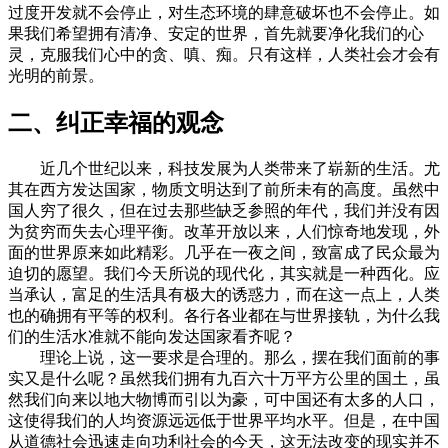
过度开发就不会停止，对生态环境的肆意破坏也不会停止。如
果我们希望拥有清净、安定的世界，首先就要净化我们的心
灵，克服我们心中的贪、嗔、痴。只有这样，人类社会才会有
光明的前景。
二、纠正幸福的观念
近几个世纪以来，科技发展为人类带来了崭新的生活。尤
其在西方发达国家，物质文明达到了前所未有的高度。虽然中
国人穷了很久，但在过去那些缺乏参照的年代，我们并没有因
为贫穷而失去心理平衡。改革开放以来，人们惊奇地发现，外
面的世界原来如此精彩。几乎在一夜之间，致富成了民众最为
迫切的愿望。我们今天所说的现代化，其实就是一种西化。应
当承认，富足的生活具有极大的诱惑力，而在这一点上，人类
也的确拥有平等的权利。各行各业都在与世界接轨，为什么我
们的生活水准就不能向发达国家看齐呢？
理论上说，这一要求是合理的。那么，摆在我们面前的事
实又是什么呢？虽然我们拥有九百六十万平方公里的国土，虽
然我们向来以地大物博而引以为豪，可中国还有太多的人口，
这使得我们的人均资源远远低于世界平均水平。但是，在中国
从道德社会迅速走向功利社会的今天，这无法改变的现实并不