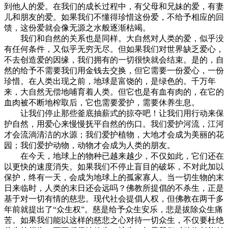
到他人的爱。在我们的成长过程中，有父母和兄妹的爱，有妻
儿和朋友的爱。如果我们不懂得珍惜这份爱，不给予相应的回
馈，这份爱就会像无源之水般逐渐枯竭。
我们和自然的关系也是同样。大自然对人类的爱，似乎没
有任何条件，又似乎无穷无尽。但如果我们对世界缺乏爱心，
不去创造爱的因缘，我们拥有的一切很快就会结束。是的，自
然的给予不需要我们用金钱去交换，但它需要一份爱心，一份
珍惜。在人类出现之前，地球是富饶的，是绿色的。千万年
来，大自然无偿地哺育着人类。但它也是有血有肉的，在它的
血肉被不断地榨取后，它也需要爱护，需要休养生息。
让我们停止那些釜底抽薪式的掠夺吧！让我们用行动来保
护自然，用爱心来慢慢抚平自然的伤口。我们爱护河流，江河
才会流淌清洁的水源；我们爱护植物，大地才会成为美丽的花
园；我们爱护动物，动物才会成为人类的朋友。
在今天，地球上的物种已越来越少，不仅如此，它们还在
以更快的速度消失。如果我们不停止盲目的破坏，不对此加以
保护，终有一天，会成为地球上的孤家寡人。当一切生物的末
日来临时，人类的末日还会远吗？佛教所提倡的不杀生，正是
基于对一切有情的慈悲。现代社会提倡人权，但佛教在两千多
年前就提出了“众生权”。慈是给予众生安乐，悲是拔除众生痛
苦。如果我们能以这样的慈悲之心对待一切众生，不仅要杜绝