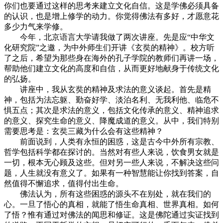
你们也要通过这样的思考来建立文化自信。这是学佛必须具备
的认识，也是增上修学的动力。你觉得佛法有多好，才愿意花
多少力气来学修。
今年，北京语言大学请我做了两次讲座。先是应“中华文
化研究院”之邀，为中外师生们开讲《玄奘的精神》。校方听
了之后，希望为那些身在海外的孔子学院的教师们再讲一场，
帮助他们建立文化的高度和自信，从而更好地献身于传统文化
的弘扬。
讲座中，我从玄奘的精神及求法的意义谈起。首先是精
神，包括为法忘躯、勤奋好学、淡泊名利、无我利他、临危不
惧五点；其次是求法的意义，包括文化传承的意义、精神追求
的意义、探究生命的意义、降魔成道的意义。从中，我们特别
需要思考是：玄奘三藏为什么会有这些精神？
前面说到，人类有永恒的困惑，这是古今中外所有宗教、
哲学包括科学都在探讨的。当然对有些人来说，饮食男女就是
一切，根本无心顾及这些。但对另一些人来说，不解决这些问
题，人生就没有意义了。如果有一种智慧能让你找到答案，自
然值得不懈追求，值得付出生命。
佛法认为，所有这些困惑的源头不在别处，就在我们的
心。一旦了悟心的真相，就能了悟生命真相、世界真相。如何
了悟？惟有通过对佛法的闻思和修证。这是佛陀通过实证找到