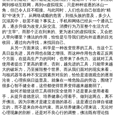
网到移动互联网，再到vr虚拟现实，只是种种追逐的冰山一
角，但已令人目不暇接。与此同时，人们也在自己创造的“精
彩”中迷失了。从网络成瘾的危害，到低头族的普及，多少人
沉溺其中，欲罢不能？事实上，手机和网络已经从一个通讯工
具，逐步升级为改变人际交流、消费行为乃至整个生活方式
的“主宰”。而那个正在到来的、更为迷幻的虚拟现实，又会把
人带向哪里？佛法的作用，恰恰是引导我们把向外追逐的目光
收回，通过向内寻找，来找回自己。
从另一方面来说，科学是一种改变世界的工具。当这个工
具日益先进，其作用也在随之增强。而这种作用包含着正反两
个方面，在提高生产力的同时，也带来了杀伤力。这就对工具
使用者提出了更高的要求。否则，越先进的工具，只能带来越
大的破坏力，乃至摧毁整个世界。而从我们面对的现实来看，
与核武器等各种不安定因素所对应的，恰恰是道德观念的逐渐
沦丧，心理疾病日益普及。就像在一堆危险品的旁边，围绕了
很多心智不健全者，这些都使得世界变得越来越脆弱了。
如何才能使这些工具得到安全使用？还是要从使用者着
手，从提升道德意识、培养健康心理着手。做到这两点，离不
开佛法。因为宗教才是建立道德的基石，这是通过自律自省建
立的，而不是来自外在约束。而从培养健康心理来说，无论对
心理现象的剖析，还是对不良心行的调整，佛法既有理论指