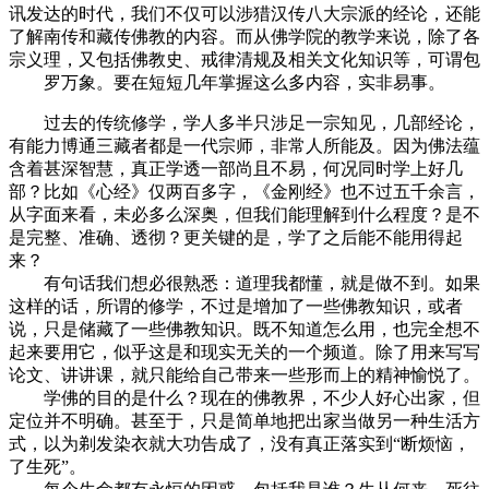
讯发达的时代，我们不仅可以涉猎汉传八大宗派的经论，还能
了解南传和藏传佛教的内容。而从佛学院的教学来说，除了各
宗义理，又包括佛教史、戒律清规及相关文化知识等，可谓包
罗万象。要在短短几年掌握这么多内容，实非易事。
过去的传统修学，学人多半只涉足一宗知见，几部经论，
有能力博通三藏者都是一代宗师，非常人所能及。因为佛法蕴
含着甚深智慧，真正学透一部尚且不易，何况同时学上好几
部？比如《心经》仅两百多字，《金刚经》也不过五千余言，
从字面来看，未必多么深奥，但我们能理解到什么程度？是不
是完整、准确、透彻？更关键的是，学了之后能不能用得起
来？
有句话我们想必很熟悉：道理我都懂，就是做不到。如果
这样的话，所谓的修学，不过是增加了一些佛教知识，或者
说，只是储藏了一些佛教知识。既不知道怎么用，也完全想不
起来要用它，似乎这是和现实无关的一个频道。除了用来写写
论文、讲讲课，就只能给自己带来一些形而上的精神愉悦了。
学佛的目的是什么？现在的佛教界，不少人好心出家，但
定位并不明确。甚至于，只是简单地把出家当做另一种生活方
式，以为剃发染衣就大功告成了，没有真正落实到“断烦恼，
了生死”。