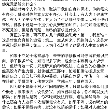
佛究竟是解决什么？
佛法对每个人的价值，取决于我们自身的需求。你的需求
有多少，佛法对你的意义就有多少。社会上，有人为了健康学
佛，有人为了平安学佛，有人为了生活顺利学佛……对于他们
来说，佛教不过是一个提供心灵安慰的所在。我们知道这些是
不究竟的，但是否清楚，自己的需求是什么？
真正的学佛，离不开对几个问题的思考：第一，我是谁？
这是对生命真相的追索；第二，生从何来，死往何去？这是对
生死问题的探寻；第三，人为什么活着？这是对人生意义的考
量。
如果不立足于这些思考，未来的学修很可能停留在知识层
面。学了很多经论，知道很多宗派，也会照本宣科地大谈佛
法，但所有这一切，只是听来的种种说法，在自己的心相续中
丝毫没有产生力量。就像搬运工那样，忙着把佛法搬进文章，
搬给信众，自己却不能从中受益。结果自然是，学佛一年，佛
在眼前；学佛两年，佛在大殿；学佛三年，佛在西天。
因为这不是基于对人生问题的思考，只是从这个概念到那
个概念，搬来搬去，说食数宝。如果佛法是水，你不喝就没法
解渴；如果佛法是药，你不吃就没法疗病。道理虽然简单，为
什么还会有人这样？依然和需求有关。如果不渴，没有喝水的
需求；如果不觉得有病，就没有吃药的需求；如果对人生没有