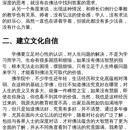
深度的思考，就没有在佛法中找到答案的需求。
从另一个角度来说，出现这种情况，和师长们例行公事般
的教学也有关系。师者，没有弘法的使命感；学人，没有求法
的好乐心。虽然一直也在讲着学着，但彼此都没有多少法喜，
没有什么力量。
二、建立文化自信
学佛要立足对心性的认识，对人生问题的解决，不是为学
习而学习。生命有很多困惑和烦恼，如果没有佛法智慧的指
引，根本无法走出困境，摆脱烦恼。只有立足于人生终极问题
来学习，才能看到佛法无可取代的价值。
佛学院中，不少学生还年轻，生活经历和文化底蕴相对薄
弱。在这样的基础上学佛，往往不知道佛法究竟好在哪里，对
人生的意义又有多大。就像一件稀世之宝，如果没有慧眼，即
使在你身边，你也看不到其中的价值。当然，我也是这样经历
过来的。我原先的教育程度不高，出家后虽然如饥似渴地学
习，但只是知道佛法好，究竟有多好，并不清楚。通过多年修
学，尤其在面向大众弘法的过程中，随着对社会的广泛了解，
包括与各界人士的深度对话，才对佛法蕴含的大智慧有了更为
全面的了解，并从不同角度看到了佛法的究竟圆满。我希望，