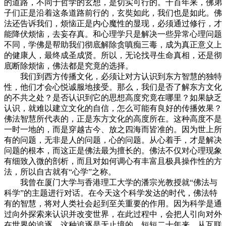
的道路，不同于哲学的玄想，是切实可行的。千百年来，佛弟
子们正是沿着这条道路前行的，玄奘如此，我们也是如此。佛
法还告诉我们，烦恼正是内心魔性的显现，必须通过修行，才
能降伏烦恼，去妄存真。和心理学只是解决一些异常心理问题
不同，学佛是帮助我们彻底解除贪嗔痴三毒，成为真正意义上
的健康人，最终成圣成贤。所以，无论找寻生命真相，还是彻
底断除烦恼，佛法都是究竟的选择。
我们到西方传播文化，必须让对方认识到东方智慧的独特
性，他们才会心悦诚服地接受。那么，我们是否了解东方文化
的不共之处？是否认识到它的思想高度究竟在哪里？如果缺乏
认识，就难以建立文化的自信，怎么可能有良好的传播效果？
佛法智慧所代表的，正是东方文化的高度所在。这种高度不是
一时一地的，而是穿越古今、放之四海而皆准的。因为世上所
有的问题，无非是人的问题，心的问题。从心着手，才是解决
问题的根本，而这正是佛法最为擅长的。佛法不仅对心理现象
有细致入微的剖析，而且对如何调心有丰富且极具操作性的方
法，所以自古就有“心学”之称。
我曾在厦门大学与香港理工大学的潘宗光教授就“佛法与
科学”的主题进行对话。在今天这个科学发达的时代，佛法特
有的智慧，将对人类社会起到至关重要的作用。因为科学是通
过向外探索来认识并改变世界，在此过程中，会把人引向对外
在世界的追逐。这种追逐是无止境的，短短二十年来，从互联