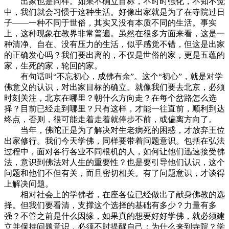
出家也是同样。如果不确立目标，不时时强化，不知不觉
中，我们就会习惯于这种生活。好像出家就是为了在寺院过日
子——一种不同于世俗，其实又没有本质不同的生活。事实
上，这种现象在教界非常普遍。虽然在很多方面来看，这是一
种清净、自在、没有压力的生活，似乎感觉不错，但这是出家
的正确发心吗？我们要出离的，不仅是世俗的家，更是五蕴的
家，生死的家，轮回的家。
有句话叫“不忘初心，成佛有余”。这个“初心”，就是对学
佛意义的认识，对出家目标的确立。就像我们要去北京，必须
时刻关注，北京在哪里？朝什么方向走？在每个岔路怎么选
择？目前已经走到哪里？只有这样，才能一往直前，顺利到达
终点，否则，很可能走着走着就停步不前，或偏离方向了。
当年，佛陀正是为了解决对生老病死的困惑，才放弃王位
出家修行。我们今天学佛，同样要带着问题意识。包括在弘法
过程中，面对各行各业不同根机的人，如何让他们迅速接受佛
法，意识到佛法对人生的重要性？也是要引导他们认识，这个
问题和他们不但有关，而且密切相关。有了问题意识，才谈得
上解决问题。
相对社会上的学佛者，在座各位已经做出了献身佛教的选
择。但我们要看清，支撑这个选择的基础有多少？力量有多
强？不管之前是什么因缘，如果真的想要好好学佛，就必须建
立并保持问题意识，必须不时提醒自己：为什么来到寺院？学