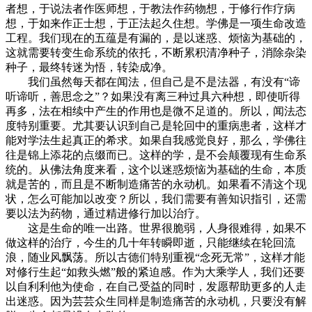
者想，于说法者作医师想，于教法作药物想，于修行作疗病
想，于如来作正士想，于正法起久住想。学佛是一项生命改造
工程。我们现在的五蕴是有漏的，是以迷惑、烦恼为基础的，
这就需要转变生命系统的依托，不断累积清净种子，消除杂染
种子，最终转迷为悟，转染成净。
我们虽然每天都在闻法，但自己是不是法器，有没有“谛
听谛听，善思念之”？如果没有离三种过具六种想，即使听得
再多，法在相续中产生的作用也是微不足道的。所以，闻法态
度特别重要。尤其要认识到自己是轮回中的重病患者，这样才
能对学法生起真正的希求。如果自我感觉良好，那么，学佛往
往是锦上添花的点缀而已。这样的学，是不会颠覆现有生命系
统的。从佛法角度来看，这个以迷惑烦恼为基础的生命，本质
就是苦的，而且是不断制造痛苦的永动机。如果看不清这个现
状，怎么可能加以改变？所以，我们需要有善知识指引，还需
要以法为药物，通过精进修行加以治疗。
这是生命的唯一出路。世界很脆弱，人身很难得，如果不
做这样的治疗，今生的几十年转瞬即逝，只能继续在轮回流
浪，随业风飘荡。所以古德们特别重视“念死无常”，这样才能
对修行生起“如救头燃”般的紧迫感。作为大乘学人，我们还要
以自利利他为使命，在自己受益的同时，发愿帮助更多的人走
出迷惑。因为芸芸众生同样是制造痛苦的永动机，只要没有解