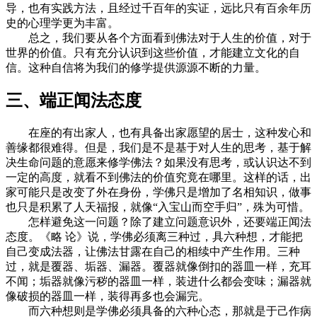
导，也有实践方法，且经过千百年的实证，远比只有百余年历
史的心理学更为丰富。
总之，我们要从各个方面看到佛法对于人生的价值，对于
世界的价值。只有充分认识到这些价值，才能建立文化的自
信。这种自信将为我们的修学提供源源不断的力量。
三、端正闻法态度
在座的有出家人，也有具备出家愿望的居士，这种发心和
善缘都很难得。但是，我们是不是基于对人生的思考，基于解
决生命问题的意愿来修学佛法？如果没有思考，或认识达不到
一定的高度，就看不到佛法的价值究竟在哪里。这样的话，出
家可能只是改变了外在身份，学佛只是增加了名相知识，做事
也只是积累了人天福报，就像“入宝山而空手归”，殊为可惜。
怎样避免这一问题？除了建立问题意识外，还要端正闻法
态度。《略 论》说，学佛必须离三种过，具六种想，才能把
自己变成法器，让佛法甘露在自己的相续中产生作用。三种
过，就是覆器、垢器、漏器。覆器就像倒扣的器皿一样，充耳
不闻；垢器就像污秽的器皿一样，装进什么都会变味；漏器就
像破损的器皿一样，装得再多也会漏完。
而六种想则是学佛必须具备的六种心态，那就是于己作病