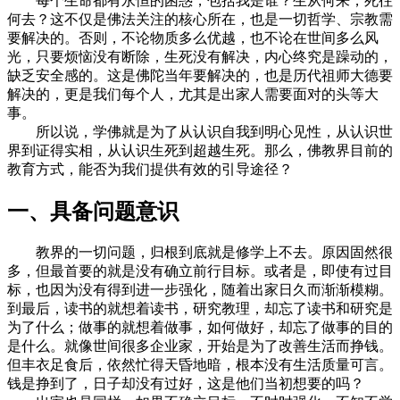
每个生命都有永恒的困惑，包括我是谁？生从何来，死往
何去？这不仅是佛法关注的核心所在，也是一切哲学、宗教需
要解决的。否则，不论物质多么优越，也不论在世间多么风
光，只要烦恼没有断除，生死没有解决，内心终究是躁动的，
缺乏安全感的。这是佛陀当年要解决的，也是历代祖师大德要
解决的，更是我们每个人，尤其是出家人需要面对的头等大
事。
所以说，学佛就是为了从认识自我到明心见性，从认识世
界到证得实相，从认识生死到超越生死。那么，佛教界目前的
教育方式，能否为我们提供有效的引导途径？
一、具备问题意识
教界的一切问题，归根到底就是修学上不去。原因固然很
多，但最首要的就是没有确立前行目标。或者是，即使有过目
标，也因为没有得到进一步强化，随着出家日久而渐渐模糊。
到最后，读书的就想着读书，研究教理，却忘了读书和研究是
为了什么；做事的就想着做事，如何做好，却忘了做事的目的
是什么。就像世间很多企业家，开始是为了改善生活而挣钱。
但丰衣足食后，依然忙得天昏地暗，根本没有生活质量可言。
钱是挣到了，日子却没有过好，这是他们当初想要的吗？