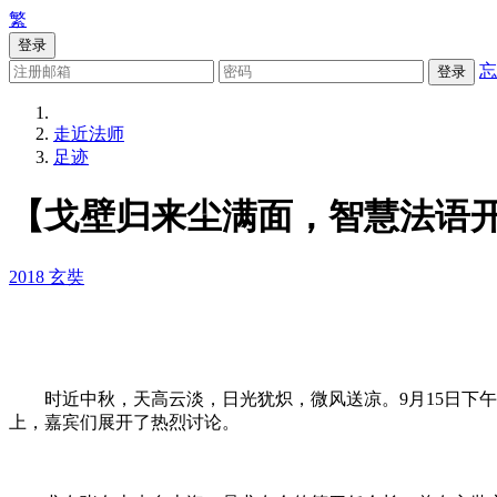
繁
登录
忘
登录
走近法师
足迹
【戈壁归来尘满面，智慧法语
2018
玄奘
时近中秋，天高云淡，日光犹炽，微风送凉。9月15日下午
上，嘉宾们展开了热烈讨论。