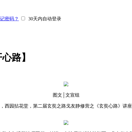
记密码？
30天内自动登录
开心路】
图文│文宣组
，西园拈花堂，第二届玄奘之路戈友静修营之《玄奘心路》讲座