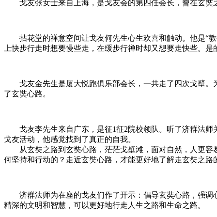
戈友张女士来自上海，是戈友会的第四任会长，曾在玄奘之
拈花堂的禅意空间让戈友何先生心生欢喜和触动。他是“教授
上快步行走时想要慢些走，在缓步行禅时却又想要走快些。是
戈友金先生是厦大悦跑俱乐部会长，一共走了四次戈壁。为
了玄奘心路。
戈友李先生来自广东，是征1征2院校领队。听了济群法师关
戈友活动，他感觉找到了真正的自我。
从玄奘之路到玄奘心路，茫茫戈壁滩，面对自然，人更容易面
何坚持和行动的？走近玄奘心路，才能更好地了解走玄奘之路
济群法师为在座的戈友们作了开示：倡导玄奘心路，强调心
精深的文明和智慧，可以更好地行走人生之路和生命之路。