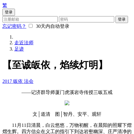
繁
登录
登录
忘记密码？
30天内自动登录
走近法师
足迹
【至诚皈依，焰续灯明】
2017
皈依
法会
——记济群导师厦门虎溪岩寺传授三皈五戒
文│道清 图│智丹、安平、观轩
11月11日清晨，白云悠悠，万物初醒，在晨阳的照耀下熠
熠生辉。四方信众在义工的指引下到达岩壑幽深、庄严清净的