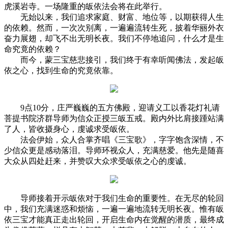
虎溪岩寺。一场隆重的皈依法会将在此举行。
无始以来，我们追求家庭、财富、地位等，以期获得人生
的依赖。然而，一次次别离，一遍遍流转生死，披着华丽外衣
奋力展翅，却飞不出无明长夜。我们不停地追问，什么才是生
命究竟的依赖？
而今，蒙三宝慈悲接引，我们终于有幸听闻佛法，发起皈
依之心，找到生命的究竟依靠。
9点10分，庄严巍巍的五方佛殿，迎请义工以香花灯礼请
菩提书院济群导师为信众正授三皈五戒。殿内外比肩接踵站满
了人，皆收摄身心，虔诚求受皈依。
法会伊始，众人合掌齐唱《三宝歌》，字字饱含深情，不
少信众更是感动落泪。导师环视众人，充满慈爱。他先是随喜
大众从四处赶来，并赞叹大众求受皈依之心的虔诚。
导师接着开示皈依对于我们生命的重要性。在无尽的轮回
中，我们充满迷惑和烦恼，一遍一遍地流转无明长夜。惟有皈
依三宝才能真正走出轮回，开启生命内在觉醒的潜质，最终成