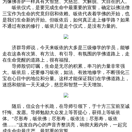
为像佛菩萨一样具有大智慧、大慈悲、大解脱、大自在的人。
皈依仪式，是要完成生命中最重要的宣誓，确定以佛法僧
三宝作为生命的究竟归宿和依赖。皈依代表着学佛的开始，也
是我们生命新的开始。但皈依后，如何真正走上修学路？如果
不通过有效的修行，皈依只是走个仪式，是没有力量的。
济群导师说，今天来皈依的大多是三级修学的学员，能够
走在这条有次第、有方法、有引导、有氛围的学佛道路上，走
在生命觉醒的道路上，很有福报。
导师殷切叮嘱，生命是无尽的积累，串习的力量非常强
大。皈依后，还要修习皈依，如法、有效地修学，不断强化三
宝在心目中的地位和分量。这样才能保证我们在学佛道路上，
迷惑和烦恼一天天减少，慈悲和智慧一天天增加。
随后，信众合十长跪，在导师引领下，于十方三宝前至诚
忏悔、发愿。导师勉励大众发上等菩提心，获得上等皈依
体。“尽形寿，皈依佛；尽形寿，皈依法；尽形寿，皈依
僧……”这发自内心的声音齐整洪亮，响彻大殿内外，一起完
成生命中最庄严、最郑重的宣誓。