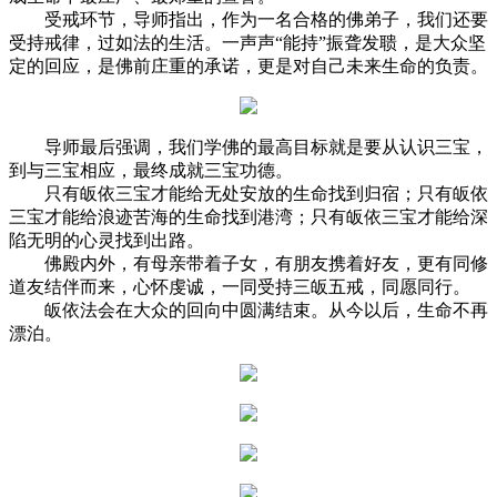
受戒环节，导师指出，作为一名合格的佛弟子，我们还要
受持戒律，过如法的生活。一声声“能持”振聋发聩，是大众坚
定的回应，是佛前庄重的承诺，更是对自己未来生命的负责。
导师最后强调，我们学佛的最高目标就是要从认识三宝，
到与三宝相应，最终成就三宝功德。
只有皈依三宝才能给无处安放的生命找到归宿；只有皈依
三宝才能给浪迹苦海的生命找到港湾；只有皈依三宝才能给深
陷无明的心灵找到出路。
佛殿内外，有母亲带着子女，有朋友携着好友，更有同修
道友结伴而来，心怀虔诚，一同受持三皈五戒，同愿同行。
皈依法会在大众的回向中圆满结束。从今以后，生命不再
漂泊。