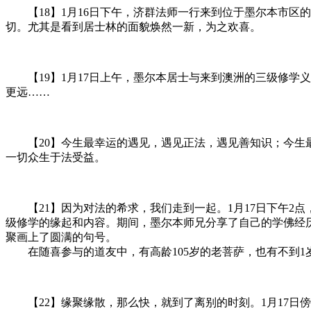
【18】1月16日下午，济群法师一行来到位于墨尔本市区
切。尤其是看到居士林的面貌焕然一新，为之欢喜。
【19】1月17日上午，墨尔本居士与来到澳洲的三级修学
更远……
【20】今生最幸运的遇见，遇见正法，遇见善知识；今生最
一切众生于法受益。
【21】因为对法的希求，我们走到一起。1月17日下午2
级修学的缘起和内容。期间，墨尔本师兄分享了自己的学佛经
聚画上了圆满的句号。
在随喜参与的道友中，有高龄105岁的老菩萨，也有不到1
【22】缘聚缘散，那么快，就到了离别的时刻。1月17日