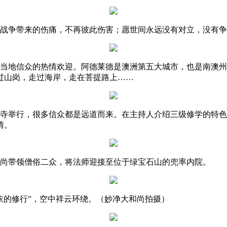
记战争带来的伤痛，不再彼此伤害；愿世间永远没有对立，没有
当地信众的热情欢迎。阿德莱德是澳洲第五大城市，也是南澳州
过山岗，走过海岸，走在菩提路上……
陀寺举行，很多信众都是远道而来。在主持人介绍三级修学的特
情。
和尚带领僧俗二众，将法师迎接至位于绿宝石山的兜率内院。
依的修行”，空中祥云环绕。（妙净大和尚拍摄）