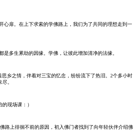
开心扉。在上下求索的学佛路上，我们为了共同的理想走到一
都是多生累劫的因缘。学佛，让彼此增加清净的法缘。
着思乡之情，伴着对三宝的忆念，纷纷流下了热泪。2个多小时
未尽。
法治的现场课：）
学佛路上徘徊不前的原因，初入佛门者找到了向年轻伙伴介绍佛