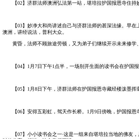
【02】济群法师澳洲弘法第一站，堪培拉护国报恩寺住持
【03】妙净大和尚讲述自己与济群法师的甚深法缘。早在上
澳洲，讲经说法，普利大众。
黄昏，法师不顾旅途劳顿，又为弟子们继续开示未来修学、
【04】1月7日下午1点半，一场别开生面的读书会在护国
【05】1月8日下午，济群法师在护国报恩寺藏经楼泼墨挥
【06】安得五彩虹，驾天作长桥。1月9日傍晚，护国报恩
【07】小小读书会之一·这是一组来自堪培拉当地的佛友，