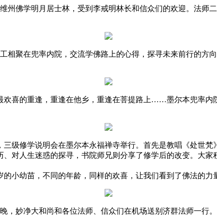
的维州佛学明月居士林，受到李戒明林长和信众们的欢迎。法师
义工相聚在兜率内院，交流学佛路上的心得，探寻未来前行的方
欢喜的重逢，重逢在他乡，重逢在菩提路上……墨尔本兜率内
点，三级修学说明会在墨尔本永福禅寺举行。首先是教唱《处世梵
历、对人生迷惑的探寻，书院师兄则分享了修学后的改变。大家
岁的小幼苗，不同的年龄，同样的欢喜，让我们看到了佛法的力
傍晚，妙净大和尚和各位法师、信众们在机场送别济群法师一行。