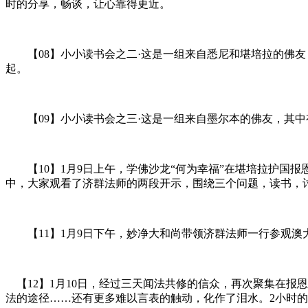
时的分享，畅谈，让心靠得更近。
【08】小小读书会之二·这是一组来自悉尼和堪培拉的佛友
起。
【09】小小读书会之三·这是一组来自墨尔本的佛友，其中
【10】1月9日上午，学佛沙龙“何为幸福”在堪培拉护国报
中，大家观看了济群法师的两段开示，围绕三个问题，读书，
【11】1月9日下午，妙净大和尚带领济群法师一行参观澳
【12】1月10日，经过三天闻法共修的信众，再次聚集在报
法的途径……还有更多难以言表的触动，化作了泪水。2小时