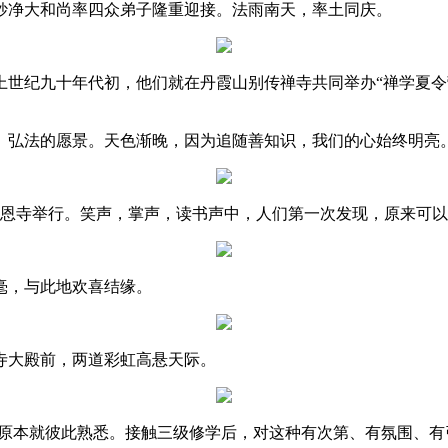
妙净大和尚率四众弟子隆重迎接。法雨南天，率土同庆。
世纪九十年代初，他们就在丹霞山别传禅寺共同举办“禅学夏令
弘法的愿景。天色渐晚，因为追随善知识，我们的心始终明亮
报恩寺举行。笑声，掌声，读书声中，人们第一次发现，原来可
毫，与此地欢喜结缘。
寺大殿前，两道彩虹高悬天际。
原本就彼此熟悉。接触三级修学后，对这种有次第、有氛围、有