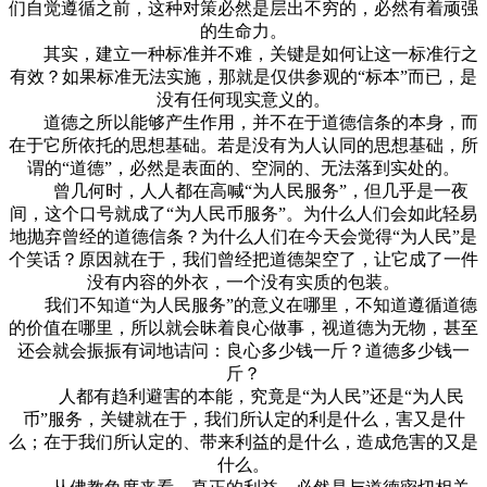
们自觉遵循之前，这种对策必然是层出不穷的，必然有着顽强
的生命力。
其实，建立一种标准并不难，关键是如何让这一标准行之
有效？如果标准无法实施，那就是仅供参观的“标本”而已，是
没有任何现实意义的。
道德之所以能够产生作用，并不在于道德信条的本身，而
在于它所依托的思想基础。若是没有为人认同的思想基础，所
谓的“道德”，必然是表面的、空洞的、无法落到实处的。
曾几何时，人人都在高喊“为人民服务”，但几乎是一夜
间，这个口号就成了“为人民币服务”。为什么人们会如此轻易
地抛弃曾经的道德信条？为什么人们在今天会觉得“为人民”是
个笑话？原因就在于，我们曾经把道德架空了，让它成了一件
没有内容的外衣，一个没有实质的包装。
我们不知道“为人民服务”的意义在哪里，不知道遵循道德
的价值在哪里，所以就会昧着良心做事，视道德为无物，甚至
还会就会振振有词地诘问：良心多少钱一斤？道德多少钱一
斤？
人都有趋利避害的本能，究竟是“为人民”还是“为人民
币”服务，关键就在于，我们所认定的利是什么，害又是什
么；在于我们所认定的、带来利益的是什么，造成危害的又是
什么。