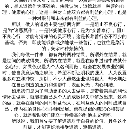
从佛教角度来看，真正的利益，必然是与道德密切相关
的，是以道德作为基础的。佛教认为，道德就是一种善的心
理，健康的心理，这是一种对自他双方都有利益的心理，也是
一种对眼前和未来都有利益的心理。
所以，做人的道德主要包括两方面，一是阻止不良心行，
是为“诸恶莫作”；一是张扬健康心行，是为“众善奉行”。阻止
不良心行，才能有清净的心灵环境，这是长养善行必不可少的
基础。否则，即使能或多或少地做一些善行，也往往是染污
的，夹杂种种烦恼的。
我们每做一件事，都有内外两种结果。所谓外在结果，就
是世间的成败得失。所谓内在结果，就是在做事过程中成就什
么心行。如果仅仅是为个人名利而做，就会在发展事业的同
时，使自我意识随之膨胀，希望不断证明我的强大，人为设置
很多对立和冲突。所以，不少人虽然企业做得很大，却长期处
在自己制造的压力和焦虑中，表面风光，内心纠结。
如果我们是为了帮助更多的人去做事，是带着崇高的利他
情怀去做事，就能把自己从个人的成败得失中解放出来。这样
的做，就会在自利的同时利益他人，在利益他人的同时成就自
己，使内在的良性心理得到发展。佛教提倡的慈悲心和菩提
心，就是帮助我们建立一种崇高的利他主义情怀。
所以说，我们首先要了解道德对于自身的价值。具备这个
前提，才能更好地接受道德，遵循道德。