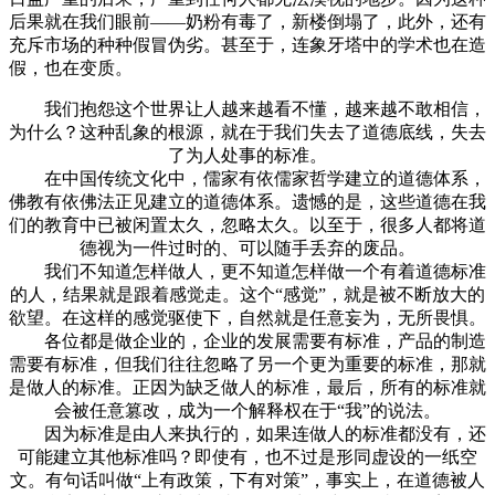
后果就在我们眼前——奶粉有毒了，新楼倒塌了，此外，还有
充斥市场的种种假冒伪劣。甚至于，连象牙塔中的学术也在造
假，也在变质。
我们抱怨这个世界让人越来越看不懂，越来越不敢相信，
为什么？这种乱象的根源，就在于我们失去了道德底线，失去
了为人处事的标准。
在中国传统文化中，儒家有依儒家哲学建立的道德体系，
佛教有依佛法正见建立的道德体系。遗憾的是，这些道德在我
们的教育中已被闲置太久，忽略太久。以至于，很多人都将道
德视为一件过时的、可以随手丢弃的废品。
我们不知道怎样做人，更不知道怎样做一个有着道德标准
的人，结果就是跟着感觉走。这个“感觉”，就是被不断放大的
欲望。在这样的感觉驱使下，自然就是任意妄为，无所畏惧。
各位都是做企业的，企业的发展需要有标准，产品的制造
需要有标准，但我们往往忽略了另一个更为重要的标准，那就
是做人的标准。正因为缺乏做人的标准，最后，所有的标准就
会被任意篡改，成为一个解释权在于“我”的说法。
因为标准是由人来执行的，如果连做人的标准都没有，还
可能建立其他标准吗？即使有，也不过是形同虚设的一纸空
文。有句话叫做“上有政策，下有对策”，事实上，在道德被人