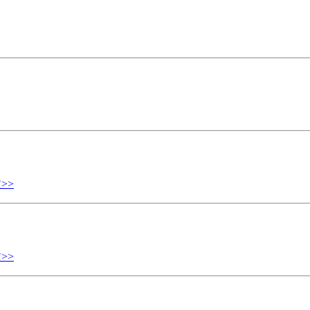
>>
>>