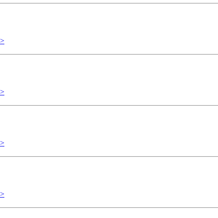
>
>
>
>