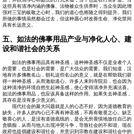
这些具有清净内涵的佛像、法物被众生供养时，当众生因此增
强对三宝的皈敬之心时，我们的道心也将随之得到提升。我们
所做的事情虽然都会过去，但这种愿心对改善生命、净化世间
具有长远意义。
五、如法的佛事用品产业与净化人心、建
设和谐社会的关系
如法的佛事用品具有神圣感，这种神圣感不仅是业者个人
的需要，也是社会的需要，是广大信众的需要。我们知道，汉
地有许多佛教名山，朝礼这些名山的意义，就是在帮助我们获
得一种神圣感，从而激励道心。许多人来到寺院后，也会因为
这种清净的环境自然生起神圣感，使心变得清净并充满法喜。
如法的佛事用品，也应该具备这样的作用。如果失去神圣感，
其存在是没有多少意义的。
现代社会的最大问题就是人的心态不好。因为道德教育的
缺失，许多人的内心已不再有神圣感，不再有敬畏之心。缺乏
敬畏心的人，是没有道德底线的，是会无所畏惧地放任自己的
贪嗔痴，从而与他人出现冲突斗争，导致社会的不和谐。现在
政府也提倡建设和谐社会，并意识到宗教在建设和谐社会中的