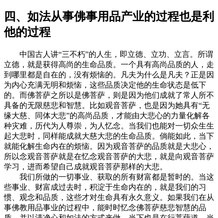
四、如法从事佛事用品产业的过程也是利
他的过程
中国古人讲“三不朽”的人生，即立德、立功、立言。所谓
立德，就是获得高尚的生命品质。一个具有高尚品质的人，走
到哪里都是自在的，没有烦恼的。凡夫为什么是凡夫？正是因
为内心充满无明和烦恼，这些品质决定他的生命状态是低下
的。而佛菩萨之所以是佛菩萨，则是因为他们成就了常人所不
具备的无限慈悲和智慧。比如观音菩萨，也是因为她具有“无
缘大慈、同体大悲”的高尚品质，才能由大悲心的力量化解各
种灾难，历代为人尊崇，为人忆念。当我们也能对一切众生生
起大悲时，同样能成就大慈大悲的生命品质。倘能如此，当下
就能化解生命内在的烦恼。因为观音菩萨的品质就是大悲心，
所以念观音菩萨就是在忆念观音菩萨的大悲，就是向观音菩萨
学习，进而希望自己成就观音菩萨那样的大悲。
我们所做的一切事业、获取的所有财富都是暂时的。当这
些事业、财富成过去时，积淀于生命内在的，就是我们的习
惯、观念和品质，这些才对生命具有永久意义。如果我们在从
事佛教用品事业的过程中，能时时忆念佛菩萨慈悲智慧的品
质，并以清净心和如法的方式来做，当下也是在行菩萨道。当