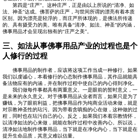
第四是“庄严”。这种庄严，正是由以上所说的“清净、如
法、神圣”达成。佛菩萨的庄严，与世间所谓的漂亮有着本质
区别。因为漂亮是轻浮的，而庄严所体现的，是佛法所传递
的、具有摄受力的美。唯有具备“清净、如法、神圣”的内涵，
佛事用品才会呈现出独有的“庄严之美”。
三、如法从事佛事用品产业的过程也是个
人修行的过程
佛事用品的制作者，应该将这项工作当成一种修行。如果
我们以虔诚心，本着修行的心态制作佛事用品，其作品就能具
备法物应有的内涵，并在制作过程中使自己的内心得到净化。
我们做每件事都具有两重意义。一是眼前的暂时意义，一
是未来的永久意义。对于佛事用品从业者而言，如果只是为了
赚钱，为了眼前利益，把佛事用品作为纯商业活动来做，就是
对宗教神圣性的玷污。因为带着贪嗔痴的心在做，这种做的过
程，同时也在玷污自己的心。反之，如果我们本着宗教情怀，
以清净如法的心来做，就能在制作过程中改善内心。所以说，
清净如法地制作佛事用品，当下就是在净化内心，当下就是在
提升生命品质，其意义难以估量。