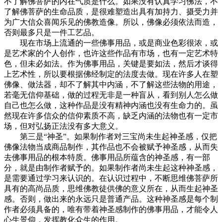
不了解佛菩萨的内在气质是什么。如果没有认真学习佛法，不
了解佛菩萨的生命品质，是很难塑造出具有加持力、摄受力并
为广大信众喜闻乐见的佛教造像。所以，佛像必须依法而造，
否则最多只是一件工艺品。
现在市场上流通的一些佛事用品，或是商业色彩很浓，或
是艺术家的个人创作，也许这些作品有市场，也有一定艺术特
色，但未必如法。作为佛事用品，关键是要如法，然后才谈得
上艺术性，所以要根据佛经制定的法度去做。现在许多人在塑
佛像、做法器，却不了解其中内涵，不了解这些法物的用途，
若毫无信仰基础，做的过程无非是一种盲从，看到别人怎么做
自己也怎么做，这种作品是没有精神内涵也没有生命力的。虽
然现在许多信众的信仰素质不高，缺乏内涵的法物也有一定市
场，但对弘扬正法没有多大意义。
第三是“神圣”。如果制作者对三宝尚未生起神圣感，仅把
佛像法物当成商品制作，其作品也不会被赋予神圣感，从而失
去佛事用品的根本特质。佛事用品所蕴含的神圣感，有一部
分，就是由制作者赋予的。如果制作者尚未生起这种神圣感，
是需要通过学习来认识的。在认识过程中，不断思维佛菩萨所
具有的高尚品质，思维佛教徒供佛的意义所在，从而生起神圣
感。否则，做出来的永远只是普通产品。这种神圣感是每个制
作者必须具备的，唯有带着神圣感制作的佛事用品，才能令人
心生景仰，发挥教化众生的作用。