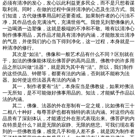
必须有清净的发心，发心以此利益更多民众，而不是只想着谋
取利润。同时，在做的过程中保持清净的心态及生活方式。我
们知道，古代做佛事用品时还要斋戒。如果制作者的心污浊不
净，其作品也会充满浊气，充满世俗气。我曾见到塑佛像的人
一边喝酒一边塑像，这就是极端的不净和不敬。唯有以清净心
制作佛事用品，其作品才能具有清净的内涵，才能散发出清净
的气息，并使我们的心当下得到净化，这一过程，本身就是一
种清净的修行。
其次是“如法”。佛像和一般艺术品有什么不同？区别就在
于，如法的佛像能体现出佛菩萨的高尚品质。佛教中的许多用
品之所以叫做“法器”，就是因为其中有“法”。所以，我们制作
的这些供品、钟罄等，都要有法的内涵，否则就不能称为法
器。如何使这些法器具有法的内涵？
其一，制作者要有“法”，本身应当是佛教徒，如果对佛法
一无所知，是不可能做好佛事用品的。知法，才能赋予作品以
法的内涵。
其二，佛像、法器的外在形制有一定之规，比如佛有三十
二相八十种好，每尊菩萨也都有独特的表法内涵。对这些内在
品质有了深刻体认，才能通过外在形式表现出来。佛菩萨的内
在特质是什么？就是无限的寂静、无限的慈悲。可我们现在看
到的一些佛教造像，感觉几乎和俗人差不多，就是因为制作者