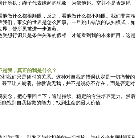
遍计所执；绳子代表缘起的现象，为依他起。空并不是否定绳
他做什么都很顺眼，反之，看他做什么都不顺眼。我们非常相
诉我们，事实的世界是怎么回事。一旦跳出错误的认知模式，如
世界，使所见被进一步遮蔽。
受想行识只是条件关系的假相，才能看到我的本来面目，这是
不是我，真正的我是什么？
些和我们只是暂时的关系。这种对自我的错误认定是一切痛苦的
，甚至让人崩溃。佛教说无我，并不是说你不存在，而是否定对
妄念，把心带回当下，通过持续、稳定的专注培养定力。然后
还能找到自我拯救的能力，找到生命的最大价值。
以为“我”，引发了与此相关的一切烦恼。为什么会执阿赖耶识