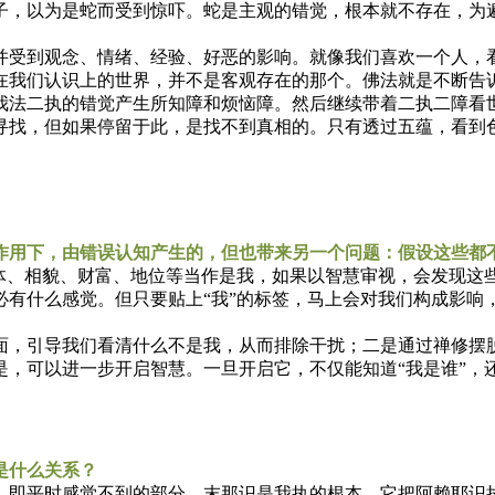
子，以为是蛇而受到惊吓。蛇是主观的错觉，根本就不存在，为
受到观念、情绪、经验、好恶的影响。就像我们喜欢一个人，看
在我们认识上的世界，并不是客观存在的那个。佛法就是不断告
我法二执的错觉产生所知障和烦恼障。然后继续带着二执二障看
找，但如果停留于此，是找不到真相的。只有透过五蕴，看到色
作用下，由错误认知产生的，但也带来另一个问题：假设这些都
、相貌、财富、地位等当作是我，如果以智慧审视，会发现这
必有什么感觉。但只要贴上“我”的标签，马上会对我们构成影响
，引导我们看清什么不是我，从而排除干扰；二是通过禅修摆脱
是，可以进一步开启智慧。一旦开启它，不仅能知道“我是谁”，
是什么关系？
平时感觉不到的部分。末那识是我执的根本，它把阿赖耶识执