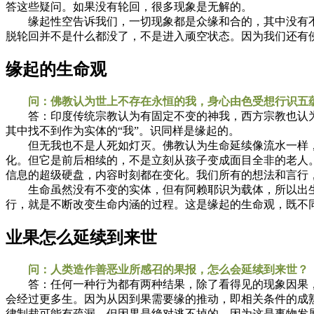
答这些疑问。如果没有轮回，很多现象是无解的。
缘起性空告诉我们，一切现象都是众缘和合的，其中没有不
脱轮回并不是什么都没了，不是进入顽空状态。因为我们还有
缘起的生命观
问：佛教认为世上不存在永恒的我，身心由色受想行识五蕴
答：印度传统宗教认为有固定不变的神我，西方宗教也认为
其中找不到作为实体的“我”。识同样是缘起的。
但无我也不是人死如灯灭。佛教认为生命延续像流水一样，以
化。但它是前后相续的，不是立刻从孩子变成面目全非的老人
信息的超级硬盘，内容时刻都在变化。我们所有的想法和言行
生命虽然没有不变的实体，但有阿赖耶识为载体，所以出生
行，就是不断改变生命内涵的过程。这是缘起的生命观，既不
业果怎么延续到来世
问：人类造作善恶业所感召的果报，怎么会延续到来世？
答：任何一种行为都有两种结果，除了看得见的现象因果，
会经过更多生。因为从因到果需要缘的推动，即相关条件的成
律制裁可能有疏漏，但因果是绝对逃不掉的。因为这是事物发