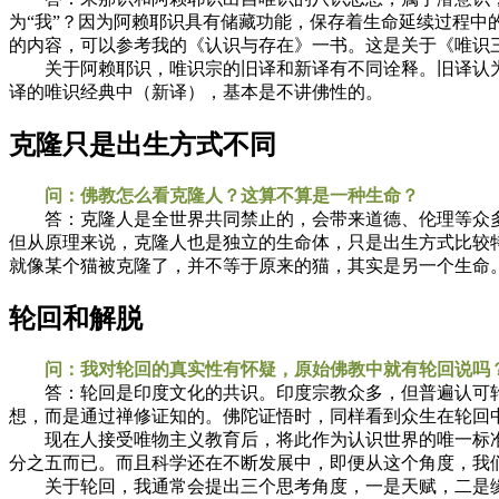
为“我”？因为阿赖耶识具有储藏功能，保存着生命延续过程
的内容，可以参考我的《认识与存在》一书。这是关于《唯识
关于阿赖耶识，唯识宗的旧译和新译有不同诠释。旧译认为
译的唯识经典中（新译），基本是不讲佛性的。
克隆只是出生方式不同
问：佛教怎么看克隆人？这算不算是一种生命？
答：克隆人是全世界共同禁止的，会带来道德、伦理等众多
但从原理来说，克隆人也是独立的生命体，只是出生方式比较
就像某个猫被克隆了，并不等于原来的猫，其实是另一个生命
轮回和解脱
问：我对轮回的真实性有怀疑，原始佛教中就有轮回说吗
答：轮回是印度文化的共识。印度宗教众多，但普遍认可轮
想，而是通过禅修证知的。佛陀证悟时，同样看到众生在轮回
现在人接受唯物主义教育后，将此作为认识世界的唯一标准
分之五而已。而且科学还在不断发展中，即便从这个角度，我
关于轮回，我通常会提出三个思考角度，一是天赋，二是缘