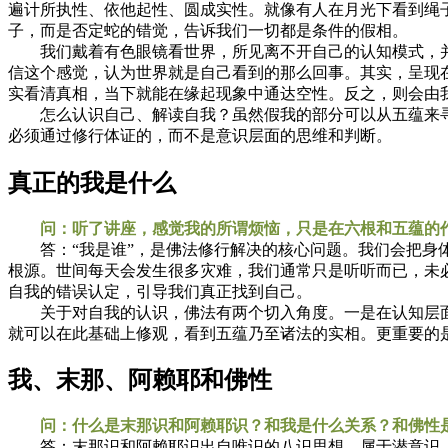
遍计所执性、依他起性、圆成实性。就像有人在月光下看到绳
子，而是否定蛇的错觉，告诉我们一切都是条件的假相。
我们戴着有色眼镜看世界，所见离不开自己的认知模式，并
信这个感觉，认为世界就是自己看到的那么回事。其实，呈现
实看清真相，当下就能在缘起现象中通达空性。反之，则会由
怎么认识自己、解读自我？虽然假我的部分可以从五蕴来寻
必须通过修行体证的，而不是意识层面的思维和判断。
真正的我是什么
问：听了讲座，感觉我的所谓烦恼，只是在六根和五蕴的
答：“我是谁”，是佛法修行解决的核心问题。我们会把身体
根源。世间每天会发生很多灾难，我们通常只是听听而已，未
自我的错误认定，引导我们真正找到自己。
关于对自我的认识，佛法有两个切入角度。一是在认知层面
就可以在此基础上修观，看到五蕴乃至诸法的实相。更重要的
我、末那、阿赖耶和佛性
问：什么是末那识和阿赖耶识？和我是什么关系？和佛性
答：末那识和阿赖耶识出自唯识的八识思想，属于潜意识，即