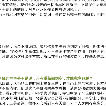
中的所有信息。我们无始以来的一切所思所言所行，不是发生后就
三十论》的解读，对八识及运作原理有详细说明。
阿赖耶识有染的部分，即妄识，是迷妄系统开展的基础；同时也
问题，后果不堪设想。虽然佛典中没有说到这个问题，但佛法不
特殊。当它作为生命体出现，不只是细胞在产生作用，同样会有
。只是因为这种出生方式，所以在生命的物质层面，即基因信息
？缘起性空是不是说，只有重新回到空，才能究竟解脱？
回说，认为轮回在时间上贯穿三世，在形态上包含六道，其本质
中不断流转。所以这也是佛法的基本思想，从原始佛教到大乘佛
，看到才肯相信。但科学告诉我们，宇宙中除了可见的物质外，
们也不能用现前认知，轻易否定自己看不到的部分。事实上，我
分，三是命运。很多人会感到人有天赋、人与人之间存在缘分、