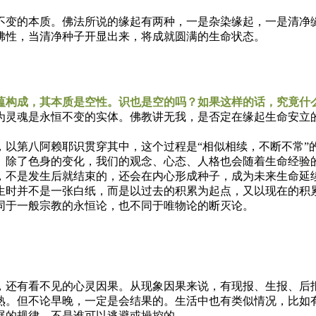
变的本质。佛法所说的缘起有两种，一是杂染缘起，一是清净缘
佛性，当清净种子开显出来，将成就圆满的生命状态。
构成，其本质是空性。识也是空的吗？如果这样的话，究竟什
灵魂是永恒不变的实体。佛教讲无我，是否定在缘起生命安立的
第八阿赖耶识贯穿其中，这个过程是“相似相续，不断不常”
。除了色身的变化，我们的观念、心态、人格也会随着生命经验
，不是发生后就结束的，还会在内心形成种子，成为未来生命延
时并不是一张白纸，而是以过去的积累为起点，又以现在的积累
同于一般宗教的永恒论，也不同于唯物论的断灭论。
还有看不见的心灵因果。从现象因果来说，有现报、生报、后报
熟。但不论早晚，一定是会结果的。生活中也有类似情况，比如
展的规律，不是谁可以逃避或操控的。