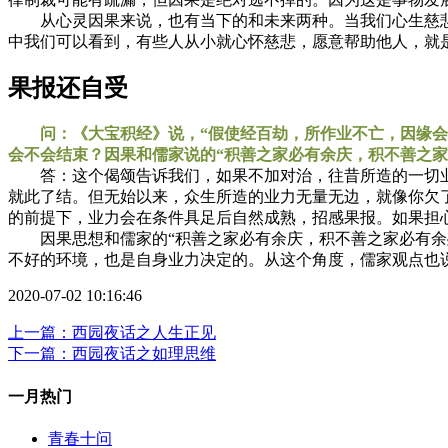
从心灵因果来说，也有当下的和未来两种。当我们心生慈悲
中我们可以看到，有些人从小就心怀慈悲，愿意帮助他人，就
果报还自受
问：《大宝积经》说，“假使经百劫，所作业不亡，因缘会遇
会不会结束？因果和儒家说的“积善之家必有余庆，积不善之家
答：这个偈颂告诉我们，如果不加对治，往昔所造的一切业
就此了结。但无始以来，众生所造的业力无量无边，就像你欠
的前提下，业力会在条件具足后自然成熟，招感果报。如果担
因果思想和儒家的“积善之家必有余庆，积不善之家必有余殃
不好的环境，也是自身业力决定的。从这个角度，儒家观点也
2020-07-02 10:16:46
上一篇：西园夜话之人生正见
下一篇：西园夜话之如理思维
一月热门
青春十问