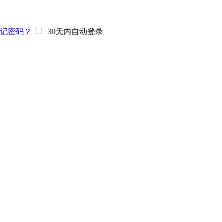
记密码？
30天内自动登录