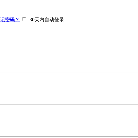
记密码？
30天内自动登录