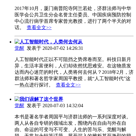
2017年10月，厦门南普陀寺阿兰若处，济群法师与中华
医学会公共卫生分会名誉主任委员、中国疾病预防控制
中心流行病学首席专家曾光教授，进行了两个半天的对
话。
查看全文>>
人工智能时代，人类何去何从
觉醒
发表于 2020-07-02 14:26:31
人工智能时代正以不可阻挡之势席卷而至。科技日新月
异，生活丰富便利，人们却依然忧思难安。在这物质发
达而内心迷茫的时代，人类将何去何从？2018年2月，济
群法师和著名哲学家周国平教授，就“人工智能时代”这
一热点进行探讨。
查看全文>>
我们误解了这个世界
觉醒
发表于 2020-07-03 14:32:04
本书是著名学者周国平与济群法师的一系列深度对谈。
两人从各自专研的领域出发，围绕内在自由与外在自
由、命运的可变与不可变、人生的苦与乐、觉醒与解
脱、无常与永恒等话题，展开深入的辨析甚至激烈的辩