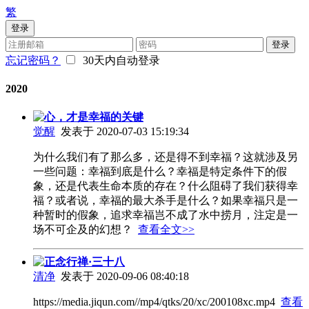
繁
登录
登录
忘记密码？
30天内自动登录
2020
心，才是幸福的关键
觉醒
发表于 2020-07-03 15:19:34
为什么我们有了那么多，还是得不到幸福？这就涉及另
一些问题：幸福到底是什么？幸福是特定条件下的假
象，还是代表生命本质的存在？什么阻碍了我们获得幸
福？或者说，幸福的最大杀手是什么？如果幸福只是一
种暂时的假象，追求幸福岂不成了水中捞月，注定是一
场不可企及的幻想？
查看全文>>
正念行禅·三十八
清净
发表于 2020-09-06 08:40:18
https://media.jiqun.com//mp4/qtks/20/xc/200108xc.mp4
查看