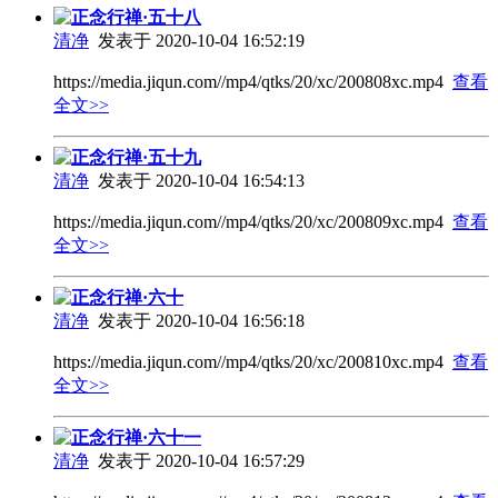
正念行禅·五十八
清净
发表于 2020-10-04 16:52:19
https://media.jiqun.com//mp4/qtks/20/xc/200808xc.mp4
查看
全文>>
正念行禅·五十九
清净
发表于 2020-10-04 16:54:13
https://media.jiqun.com//mp4/qtks/20/xc/200809xc.mp4
查看
全文>>
正念行禅·六十
清净
发表于 2020-10-04 16:56:18
https://media.jiqun.com//mp4/qtks/20/xc/200810xc.mp4
查看
全文>>
正念行禅·六十一
清净
发表于 2020-10-04 16:57:29