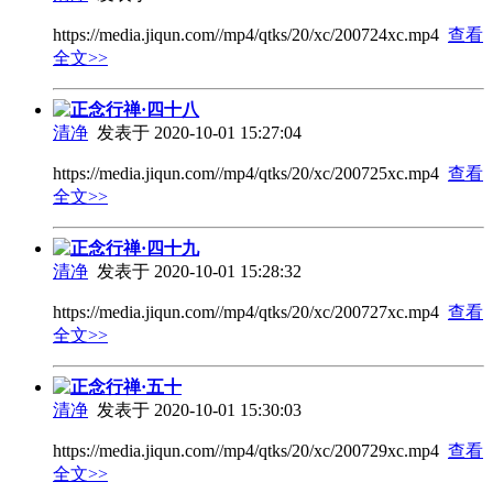
https://media.jiqun.com//mp4/qtks/20/xc/200724xc.mp4
查看
全文>>
正念行禅·四十八
清净
发表于 2020-10-01 15:27:04
https://media.jiqun.com//mp4/qtks/20/xc/200725xc.mp4
查看
全文>>
正念行禅·四十九
清净
发表于 2020-10-01 15:28:32
https://media.jiqun.com//mp4/qtks/20/xc/200727xc.mp4
查看
全文>>
正念行禅·五十
清净
发表于 2020-10-01 15:30:03
https://media.jiqun.com//mp4/qtks/20/xc/200729xc.mp4
查看
全文>>