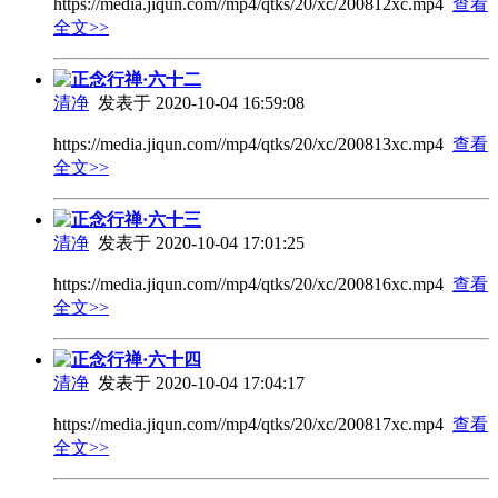
https://media.jiqun.com//mp4/qtks/20/xc/200812xc.mp4
查看
全文>>
正念行禅·六十二
清净
发表于 2020-10-04 16:59:08
https://media.jiqun.com//mp4/qtks/20/xc/200813xc.mp4
查看
全文>>
正念行禅·六十三
清净
发表于 2020-10-04 17:01:25
https://media.jiqun.com//mp4/qtks/20/xc/200816xc.mp4
查看
全文>>
正念行禅·六十四
清净
发表于 2020-10-04 17:04:17
https://media.jiqun.com//mp4/qtks/20/xc/200817xc.mp4
查看
全文>>