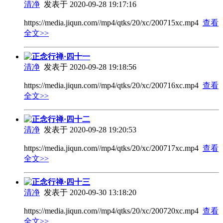
清净
发表于 2020-09-28 19:17:16
https://media.jiqun.com//mp4/qtks/20/xc/200715xc.mp4
查看
全文>>
正念行禅·四十一
清净
发表于 2020-09-28 19:18:56
https://media.jiqun.com//mp4/qtks/20/xc/200716xc.mp4
查看
全文>>
正念行禅·四十二
清净
发表于 2020-09-28 19:20:53
https://media.jiqun.com//mp4/qtks/20/xc/200717xc.mp4
查看
全文>>
正念行禅·四十三
清净
发表于 2020-09-30 13:18:20
https://media.jiqun.com//mp4/qtks/20/xc/200720xc.mp4
查看
全文>>