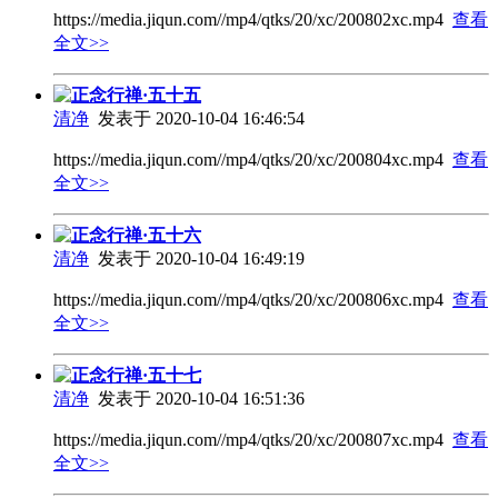
https://media.jiqun.com//mp4/qtks/20/xc/200802xc.mp4
查看
全文>>
正念行禅·五十五
清净
发表于 2020-10-04 16:46:54
https://media.jiqun.com//mp4/qtks/20/xc/200804xc.mp4
查看
全文>>
正念行禅·五十六
清净
发表于 2020-10-04 16:49:19
https://media.jiqun.com//mp4/qtks/20/xc/200806xc.mp4
查看
全文>>
正念行禅·五十七
清净
发表于 2020-10-04 16:51:36
https://media.jiqun.com//mp4/qtks/20/xc/200807xc.mp4
查看
全文>>