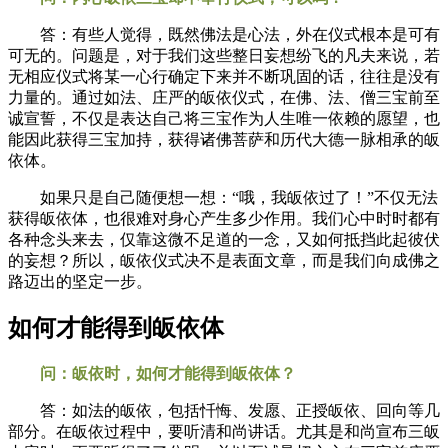
答：有些人觉得，既然佛法是心法，外在仪式根本是可有
可无的。问题是，对于我们这些整日妄想纷飞的凡夫来说，若
无相应仪式将某一心行确定下来并不断巩固的话，往往是没有
力量的。通过如法、庄严的皈依仪式，在佛、法、僧三宝前至
诚宣誓，不仅是表达自己将三宝作为人生唯一依赖的愿望，也
能因此获得三宝加持，获得诸佛菩萨和历代大德一脉相承的皈
依体。
如果只是自己随便想一想：“哦，我皈依过了！”不仅无法
获得皈依体，也很难对身心产生多少作用。我们心中时时都有
各种念头来去，仅靠这微不足道的一念，又如何抵挡此起彼伏
的妄想？所以，皈依仪式决不是表面文章，而是我们向成佛之
路迈出的坚定一步。
如何才能得到皈依体
问：皈依时，如何才能得到皈依体？
答：如法的皈依，包括忏悔、发愿、正授皈依、回向等几
部分。在皈依过程中，要听清和尚讲话。尤其是和尚宣布三皈