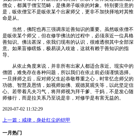
僧众，都属于僧宝范畴，是佛弟子皈依的对象。特别要注意的
是，皈依僧宝不是皈依某个出家师父，更非不加抉择地对其惟
命是从。
当然，佛陀也再三强调亲近善知识的重要。虽然皈依僧不
是皈依某个师父，但在修学佛法的过程中，必须亲近一位具格
善知识。佛法甚深，依我们现有的认识，很难透彻其中全部深
意。如果盲修瞎炼，极易误入歧途，这就有赖于善知识的指
导。
从依止角度来说，并非所有出家人都适合亲近。现实中的
僧团，难免存在各种问题，所以我们在依止前必须谨慎选择。
一旦择师之后，应对师父生起恭敬尊重之心，时常忆念师父的
功德、智慧及恩情，如视师如佛、观德莫观失等，以此坚定信
心。若带着凡夫习气，将拜师视为拜干爹、干妈，不是发心随
师修行，而是拉关系乃至说是非，对修学是有害无益的。
2020-07-02 11:32:29
上一篇：戒律，身处红尘的铠甲
一月热门