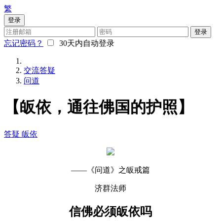
繁
登录
登录
忘记密码？
30天内自动登录
交流答疑
问道
【皈依，通往佛国的护照】
答疑
皈依
——《问道》之皈戒篇
济群法师
信佛必须皈依吗