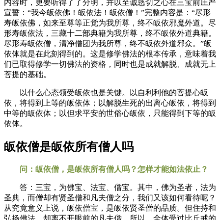
内容时，更要听得了了分明，并以至诚恳切之心在三宝前庄严
宣誓：“我今皈依佛！皈依法！皈依僧！”完整内容是：“尽形
寿皈依佛，如来至尊等正觉为我所尊，终不皈依邪魔外道。尽
形寿皈依法，三藏十二部典籍为我所尊，终不皈依外道典籍。
尽形寿皈依僧，清净僧团为我所尊，终不皈依外道邪众。”皈
依体就是在此刻得到的。这是修学佛法的根本传承，意味着我
们已取得修学一切佛法的资格，同时也是成就解脱、成就无上
菩提的基础。
以什么心态领受皈依也是关键。以自利利他的菩提心皈
依，将得到上等的皈依体；以解脱生死的出离心皈依，将得到
中等的皈依体；以但求平安的世俗心皈依，只能得到下等的皈
依体。
皈依僧是皈依所有僧人吗
问：皈依僧，是皈依所有僧人吗？怎样才能如法依止？
答：三宝，为佛宝、法宝、僧宝。其中，佛为圣者，法为
圣典，而僧却有贤圣僧和凡夫僧之分，我们又该如何看待呢？
从究竟意义上说，皈依僧宝，是皈依贤圣僧的品质。但住持和
弘扬佛法，却离不开眼前的凡夫僧。所以，全体受过比丘戒的