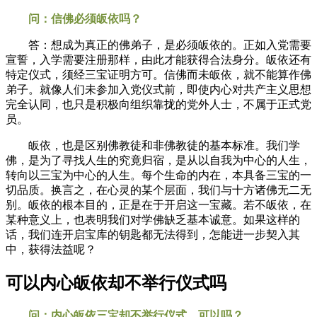
问：信佛必须皈依吗？
答：想成为真正的佛弟子，是必须皈依的。正如入党需要
宣誓，入学需要注册那样，由此才能获得合法身分。皈依还有
特定仪式，须经三宝证明方可。信佛而未皈依，就不能算作佛
弟子。就像人们未参加入党仪式前，即使内心对共产主义思想
完全认同，也只是积极向组织靠拢的党外人士，不属于正式党
员。
皈依，也是区别佛教徒和非佛教徒的基本标准。我们学
佛，是为了寻找人生的究竟归宿，是从以自我为中心的人生，
转向以三宝为中心的人生。每个生命的内在，本具备三宝的一
切品质。换言之，在心灵的某个层面，我们与十方诸佛无二无
别。皈依的根本目的，正是在于开启这一宝藏。若不皈依，在
某种意义上，也表明我们对学佛缺乏基本诚意。如果这样的
话，我们连开启宝库的钥匙都无法得到，怎能进一步契入其
中，获得法益呢？
可以内心皈依却不举行仪式吗
问：内心皈依三宝却不举行仪式，可以吗？