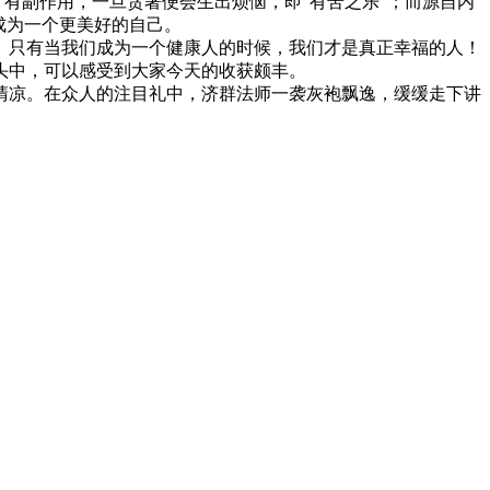
有副作用，一旦贪著便会生出烦恼，即“有苦之乐”；而源自内
成为一个更美好的自己。
只有当我们成为一个健康人的时候，我们才是真正幸福的人！
头中，可以感受到大家今天的收获颇丰。
凉。在众人的注目礼中，济群法师一袭灰袍飘逸，缓缓走下讲