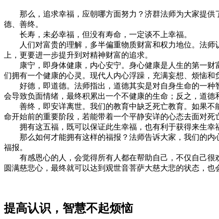
那么，追求幸福，应朝哪方面努力？济群法师为大家提供了一
德、善终。
长寿，未必幸福，但没有寿命，一定谈不上幸福。
人们对富贵的理解，多半偏重物质财富和权力地位。法师认为
上，更要进一步提升到对精神财富的追求。
康宁，即身体健康，内心安宁。身心健康是人生的第一财富，
们拥有一个健康的心灵。现代人内心浮躁，充满妄想、烦恼和
好德，即道德。法师指出，道德其实是对自身生命的一种智
会导致负面情绪，最终积累出一个不健康的生命；反之，道德
善终，即安详离世。我们的教育中缺乏死亡教育。如果不能
命开始前的重要阶段，若能带着一个平静安详的心态去面对死
拥有这五福，既可以保证此生幸福，也有利于获得来生幸
那么如何才能拥有这样的福报？法师告诉大家，我们的内心
福报。
有感恩心的人，会觉得所有人都在帮助自己，不仅自己很欢
圆满慈悲心，最终就可以达到观世音菩萨大慈大悲的状态，也
提高认识，智慧不起烦恼