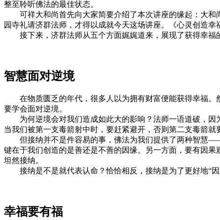
整至聆听佛法的最佳状态。
可祥大和尚首先向大家简要介绍了本次讲座的缘起：大和尚
园寺礼请济群法师，才得以成就今天这场讲座。《心灵创造幸
接下来，济群法师从五个方面娓娓道来，展现了获得幸福的
智慧面对逆境
在物质匮乏的年代，很多人以为拥有财富便能获得幸福。然而
要学会面对逆境。
为何逆境会对我们造成如此大的影响？法师一语道破，因为我
当我们被第一支毒箭射中时，要赶紧避开，否则第二支毒箭就
但接纳并不是件容易的事，佛法为我们提供了两种智慧——
键在于我们创造的是善还是不善的因缘。另一方面，要有因果
坦然接纳。
接纳是不是就代表认命？恰恰相反，接纳是为了更好地“因上
幸福要有福