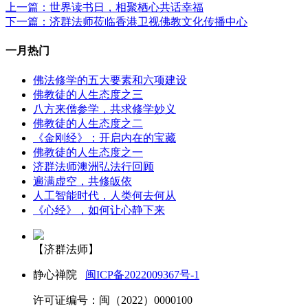
上一篇：世界读书日，相聚栖心共话幸福
下一篇：济群法师莅临香港卫视佛教文化传播中心
一月热门
佛法修学的五大要素和六项建设
佛教徒的人生态度之三
八方来僧参学，共求修学妙义
佛教徒的人生态度之二
《金刚经》：开启内在的宝藏
佛教徒的人生态度之一
济群法师澳洲弘法行回顾
遍满虚空，共修皈依
人工智能时代，人类何去何从
《心经》，如何让心静下来
【济群法师】
静心禅院
闽ICP备2022009367号-1
许可证编号：闽（2022）0000100