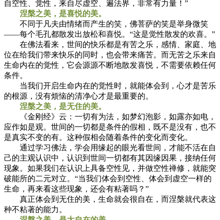
自空性、觉性，来自尽虚空、遍法界，非常有力量！”
涅槃之美，是喜悦的美。
不同于凡夫由情绪而产生的笑，佛菩萨的笑是举身微笑
——每个毛孔都散发出放松和喜悦。“这是觉性散发的欢喜。”
在佛法看来，世间的快乐都是有苦之乐，感情、家庭、地
位在给我们带来快乐的同时，也会带来痛苦。而无苦之乐来自
生命内在的觉性，它会源源不断地散发喜悦，不需要依赖任何
条件。
当我们开启生命内在的觉性时，就能体会到，心才是苦乐
的根源，没有烦恼的清净心才是最重要的。
涅槃之美，是无住的美。
《金刚经》云：一切有为法，如梦幻泡影，如露亦如电，
应作如是观。世间的一切都是条件的假相，既不是没有，也不
是真实不变的有。这种假相会随着条件的变化而变化。
通过学习佛法，学会用缘起的眼光看世间，才能不活在自
己的主观认识中，认识到世间一切都有其因缘因果，接纳任何
现象。如果我们在认识上具备空性见，并做空性禅修，就能突
破能所的二元对立。“当我们体会到空性、体会到虚空一样的
生命，再来看这些现象，还会有粘著吗？”
真正体会到无住的美，生命就会很自在，而涅槃就代表这
种不粘著的能力。
涅槃之美，是大自在的美。