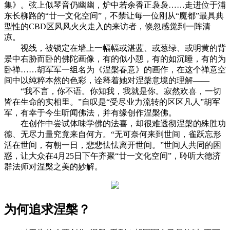
集》。弦上似琴音仍幽幽，炉中若余香正袅袅……走进位于浦
东长柳路的“廿一文化空间”，不禁让每一位刚从“魔都”最具典
型性的CBD区风风火火走入的来访者，倏忽感觉到一阵清
凉。
视线，被锁定在墙上一幅幅或湛蓝、或葱绿、或明黄的背
景中右胁而卧的佛陀画像，有的似小憩，有的如沉睡，有的为
卧禅……胡军军一组名为《涅槃春意》的画作，在这个禅意空
间中以纯粹本然的色彩，诠释着她对涅槃意境的理解——
“我不言，你不语。你知我，我就是你。寂然欢喜，一切
皆在生命的实相里。”自叹是“受尽业力流转的区区凡人”胡军
军，有幸于今生听闻佛法，并有缘创作涅槃佛。
在创作中尝试体味学佛的法喜，却很难透彻涅槃的殊胜功
德、无尽力量究竟来自何方。“无可奈何来到世间，雀跃忘形
活在世间，有朝一日，悲悲怯怯离开世间。”世间人共同的困
惑，让大众在4月25日下午齐聚“廿一文化空间”，聆听大德济
群法师对涅槃之美的妙解。
为何追求涅槃？