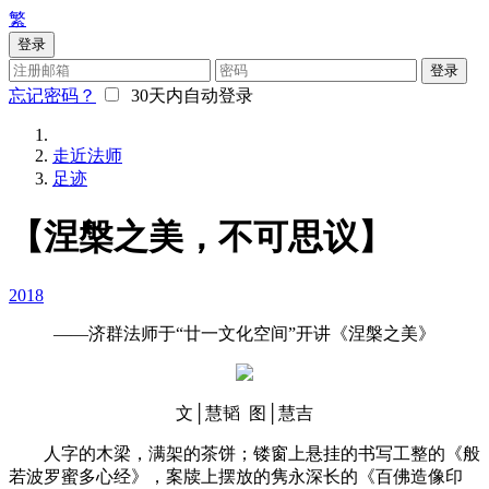
繁
登录
登录
忘记密码？
30天内自动登录
走近法师
足迹
【涅槃之美，不可思议】
2018
——济群法师于“廿一文化空间”开讲《涅槃之美》
文│慧韬 图│慧吉
人字的木梁，满架的茶饼；镂窗上悬挂的书写工整的《般
若波罗蜜多心经》，案牍上摆放的隽永深长的《百佛造像印