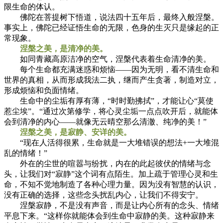
限生命的体认。
佛陀在菩提树下悟道，说法四十五年后，最终入般涅槃。
事实上，佛陀已经证悟生命的无限，色身的生灭只是缘起的正
常现象。
涅槃之美，是清净的美。
如同青藏高原洁净的空气，涅槃代表着生命清净的美。
每个生命都充满迷惑和烦恼——因为无明，看不清生命和
世界的真相，从而形成我法二执，继而产生贪著，制造对立，
形成烦恼和负面情绪。
生命中的尘垢有厚有薄，“时时勤拂拭”，才能让心“莫使
惹尘埃”。“通过次第修学，将心灵尘垢一点点吹开后，就能体
会到清净的内心——就像无云晴空那么清澈、纯净的美！”
涅槃之美，是寂静、安详的美。
“现在人活得很累，生命就是一大堆错误的想法+一大堆混
乱的情绪！”
外在的尘世的喧嚣与纷扰，内在的此起彼伏的情绪与念
头，让我们对“寂静”这个词有点陌生。加上疏于管理心灵和生
命，不知不觉地制造了各种心理力量。因为没有智慧的认识，
没有正确的选择，这些念头扰乱内心，让我们不得安宁。
涅槃寂静，不是没有声音，而是让内心所有的念头、情绪
平息下来。“这样你就能体会到生命中寂静的美。这种寂静来