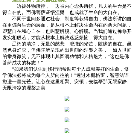
一边被外物所控，一边被内心念头所扰，凡夫的生命是不
得自在的。而佛菩萨证悟涅槃，也成就了生命的大自在。
不同于世间多通过社会、制度等获得自由，佛法所讲的自
在更偏向生命的层面，是从根本上解决生命内在的两大问题，
即慧自在和心自在，也叫慧解脱、心解脱。当我们通过禅修开
发实相般若，才能从根本上解决迷惑烦恼，得大自在。
辽阔的清净，无量的慈悲，澄澈的光芒，随缘的自在。虽
然色身幻灭，但佛陀所呈现的出世间的涅槃之美，一如入世间
的举身微笑，无不体现出其圆满功德和人格魅力，“这也是佛
菩萨成功的标志！”
“如果我们认识到修行能帮助每个人成就美好的生命，修
学佛法必将成为每个人所向往的！”透过木栅格窗，智慧法语
撒进一室光芒。让心在这里相聚、安顿，去临摹那无限寂静、
无限清凉的涅槃之美。