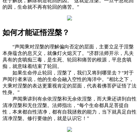
在于解脱，解除制造轮回的因。“这就是涅槃。一旦平息轮回
的因，生命就不再有轮回的痛苦。”
如何才能证悟涅槃？
“声闻乘对涅槃的理解偏向否定的层面，主要立足于涅槃
本身蕴含的息灭义，就像灯火熄灭了。”济群法师开示，凡夫
具有的贪嗔痴三毒，是生死、轮回和痛苦的根源，平息贪嗔
痴，就意味着结束了轮回。
如果生命停止轮回，涅槃了，我们又将到哪里去？“对于
声闻行者来说，他的生命会融入空性的海洋中。”相比之下，
大乘对涅槃的表达更重视肯定的层面，代表着佛菩萨证悟了法
性身。”
声闻乘讲到有余依涅槃和无余依涅槃，而大乘还讲到自性
清净涅槃和无住涅槃。法师指出，“每个生命都具足菩提自
性，本来都自性清净，都有自我拯救的能力，当下就具足自性
清净涅槃。修行要做的，就是认识它！”