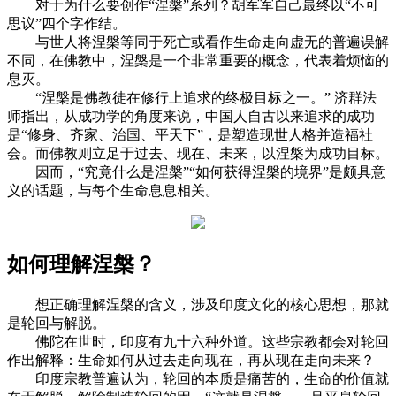
对于为什么要创作“涅槃”系列？胡军军自己最终以“不可
思议”四个字作结。
与世人将涅槃等同于死亡或看作生命走向虚无的普遍误解
不同，在佛教中，涅槃是一个非常重要的概念，代表着烦恼的
息灭。
“涅槃是佛教徒在修行上追求的终极目标之一。” 济群法
师指出，从成功学的角度来说，中国人自古以来追求的成功
是“修身、齐家、治国、平天下”，是塑造现世人格并造福社
会。而佛教则立足于过去、现在、未来，以涅槃为成功目标。
因而，“究竟什么是涅槃”“如何获得涅槃的境界”是颇具意
义的话题，与每个生命息息相关。
如何理解涅槃？
想正确理解涅槃的含义，涉及印度文化的核心思想，那就
是轮回与解脱。
佛陀在世时，印度有九十六种外道。这些宗教都会对轮回
作出解释：生命如何从过去走向现在，再从现在走向未来？
印度宗教普遍认为，轮回的本质是痛苦的，生命的价值就