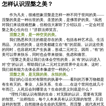
怎样认识涅槃之美？
作为凡夫，很难想象涅槃是怎样一种不同于世间的美——
涅槃的美是一种出世的美、圣贤的美，是佛菩萨的美。“虽然
对我们来说很难想象，但相信大家听了介绍以后，一定会对涅
槃之美心生向往！”济群法师笑言。
涅槃之美，是一种空灵的美。
我们熟悉和关注的都是存在的美，包括各种艺术品、生活
用品、大自然的美，这些美都建立在“有”的层面。认识这些美
的同时，也容易对其产生执著，形成二元对立。因而，“有”的
美可以带来快乐，同时也会带来烦恼、焦虑和痛苦。
“涅槃之美是让我们去体会空性的美，从‘有’的认识进入
对‘空’的认识，帮助我们从二元对立的世界中走出来。这时，
我们就有能力去体会原本像虚空一样的心！”
涅槃之美，是无限的美、永恒的美。
我们的心活在对有限性的执著中——看到的万事万物都是
有生有灭的。事业、人际关系、生命……在这个世间也就几十
年而已。人死后会到哪里去？生命的意义到底是什么？
“理性只能认识有限的生命；对无限的认识，需要有无限
的智慧。” 法师指出，每个人本来具有认识无限的智慧，开启
这样的智慧，自然能体会生命的无限性。而涅槃，就代表对无