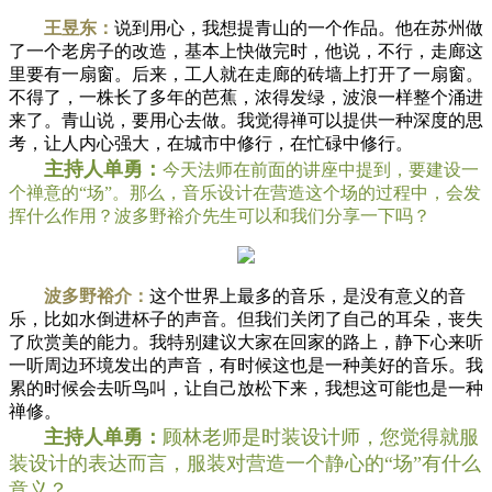
王昱东：
说到用心，我想提青山的一个作品。他在苏州做
了一个老房子的改造，基本上快做完时，他说，不行，走廊这
里要有一扇窗。后来，工人就在走廊的砖墙上打开了一扇窗。
不得了，一株长了多年的芭蕉，浓得发绿，波浪一样整个涌进
来了。青山说，要用心去做。我觉得禅可以提供一种深度的思
考，让人内心强大，在城市中修行，在忙碌中修行。
主持人单勇：
今天法师在前面的讲座中提到，要建设一
个禅意的“场”。那么，音乐设计在营造这个场的过程中，会发
挥什么作用？波多野裕介先生可以和我们分享一下吗？
波多野裕介：
这个世界上最多的音乐，是没有意义的音
乐，比如水倒进杯子的声音。但我们关闭了自己的耳朵，丧失
了欣赏美的能力。我特别建议大家在回家的路上，静下心来听
一听周边环境发出的声音，有时候这也是一种美好的音乐。我
累的时候会去听鸟叫，让自己放松下来，我想这可能也是一种
禅修。
主持人单勇：
顾林老师是时装设计师，您觉得就服
装设计的表达而言，服装对营造一个静心的“场”有什么
意义？