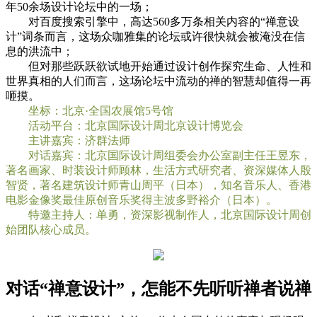
年50余场设计论坛中的一场；
对百度搜索引擎中，高达560多万条相关内容的“禅意设
计”词条而言，这场众咖雅集的论坛或许很快就会被淹没在信
息的洪流中；
但对那些跃跃欲试地开始通过设计创作探究生命、人性和
世界真相的人们而言，这场论坛中流动的禅的智慧却值得一再
咂摸。
坐标：北京·全国农展馆5号馆
活动平台：北京国际设计周北京设计博览会
主讲嘉宾：济群法师
对话嘉宾：北京国际设计周组委会办公室副主任王昱东，
著名画家、时装设计师顾林，生活方式研究者、资深媒体人殷
智贤，著名建筑设计师青山周平（日本），知名音乐人、香港
电影金像奖最佳原创音乐奖得主波多野裕介（日本）。
特邀主持人：单勇，资深影视制作人，北京国际设计周创
始团队核心成员。
对话“禅意设计”，怎能不先听听禅者说禅