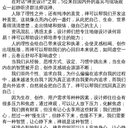
在对话“禅意设计”之前，5位来自国内外的嘉宾与现场观
众一起静听济群法师说禅。
人除了理性之外，还有纯净的直觉，禅可以帮我们开发这
种直觉。这就像点亮内心的一盏灯，从此把自己、生命、世界
看得清清楚楚，走出情绪和烦恼，做自己的主人；
资讯混乱，诱惑太多，设计师们想专注地做设计谈何容
易！禅可以帮助设计师培养专注的能力；
人的理性会给自己带来设定和执著，会使灵感枯竭、创作
出现瓶颈，而禅可以帮助我们的心回归本来状态，如同虚空一
样，云卷云舒却不影响虚空；
当我们从经验、思维方式、设定、习惯中跳出来，当生命
内在的智慧被开启，创作灵感就会源源不断；
我们崇尚个性、追求自我，为什么偏偏在追求自我的过程
中，越来越迷失自我？因为真正追求自我要向内追求，而我们
是向外追求，自然就会把自己丢了。禅可以帮我们找回真正的
自己；
因为生存、创作、用户需求等种种因素，设计师往往会有
很多压力和焦虑，通过禅观，可以让人放下压力，化解焦虑；
我们拥有财富，但没有让心去享用这些财富；我们想静
心，想过一种“慢生活”，但静不下来，也慢不下来。我们需要
有一种智慧，让心静下来，禅就是这种智慧；
环境会影响到人心，禅意空间可以让人安放身心，让心静