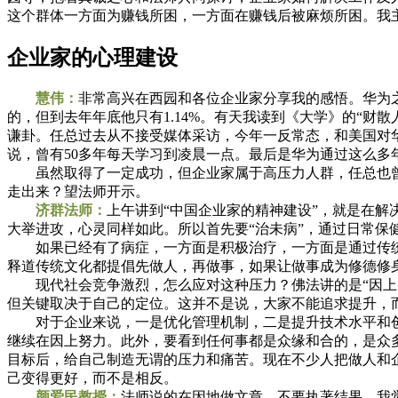
这个群体一方面为赚钱所困，一方面在赚钱后被麻烦所困。我
企业家的心理建设
慧伟：
非常高兴在西园和各位企业家分享我的感悟。华为之
的，但到去年年底他只有1.14%。有天我读到《大学》的“
谦卦。任总过去从不接受媒体采访，今年一反常态，和美国对
说，曾有50多年每天学习到凌晨一点。最后是华为通过这么多
虽然取得了一定成功，但企业家属于高压力人群，任总也曾
走出来？望法师开示。
济群法师：
上午讲到“中国企业家的精神建设”，就是在
大举进攻，心灵同样如此。所以首先要“治未病”，通过日常保
如果已经有了病症，一方面是积极治疗，一方面是通过传统
释道传统文化都提倡先做人，再做事，如果让做事成为修德修
现代社会竞争激烈，怎么应对这种压力？佛法讲的是“因上努
但关键取决于自己的定位。这并不是说，大家不能追求提升，
对于企业来说，一是优化管理机制，二是提升技术水平和创
继续在因上努力。此外，要看到任何事都是众缘和合的，是众
目标后，给自己制造无谓的压力和痛苦。现在不少人把做人和
己变得更好，而不是相反。
颜爱民教授：
法师说的在因地做文章，不要执著结果，我