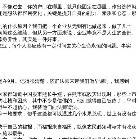
，不像过去，你的户口在哪里，就只能固定在哪里，作出选择就
还是想法都容易变化，关键是提升自身的能力、素质和心态，那
的什么原因？我们把一个企业从无到有地做起来，做了几十
妨就这么继续。但从另一方面来说，企业毕竟不是人生的全部。
修身养性，其实是一件好事。
立业，每个人都应该有一定时间去关心生命永恒的问题。事实
是在9月。记得很清楚，济群法师来带我们做早课时，我感到一
家都知道中国股市熊长牛短，在熊市或股灾出现时，那些上市
的吐槽和困惑，其中不少是信佛的，他们觉得自己皈依了，平时
得生不起信心。我替他们向法师请法。
等一堆要求，似乎这些都可以通过几个水果兑现，世上有没有这
于自己的福报，而福报来自福田，就像农民必须耕耘才有收获
人施以援手。