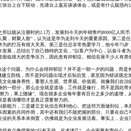
主张台上台下联动，先请台上嘉宾谈谈体会，或是有什么疑惑向
所以能从注册时的2.1万，发展到今天的年销售约8000亿人
财散人聚，财聚人散”，认为这是华为走到今天的重要原因。第二
华为的打压有很大关系。第三是任总非常热爱学习，他今年75岁
年发展，总结出了自己独特的文化，“以客户为中心，以奋斗者为
面临很大的竞争压力，因此患有抑郁症。相信在座不少人有类似
解决这个问题。为什么会得抑郁症？并不是一朝一夕的问题，而是
健建立防线，而不是到问题出现才后知后觉，甚至因为错误观念
文化修身养性，重塑人生观、世界观、价值观。就像我们在治病
身的一部分，那么企业就是道场，工作就是修行，而不是因此带
力，果上随缘”。现在很多企业每年要有百分之多少的递增，
而是看清哪些才是真正需要努力的。
新能力，三是建立文化信念和利他心。把这些方面做到位，本身
多因素的共同作用，其中还有我们不能把握的部分。只要在自己
企业的关系本末倒置，仿佛就是为企业发展活着。事实上，企业
觉得有点像儒家的“行有不得，反求诸己”。企业家要有责任心，