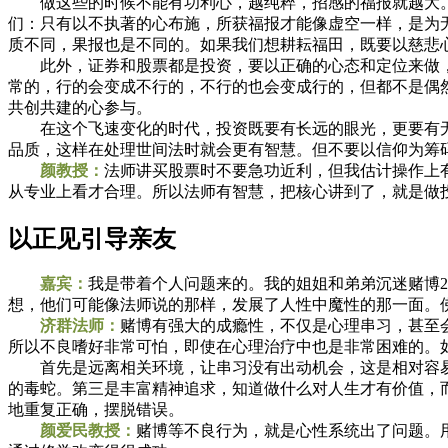
做这些的时候不能有功利心，越纯粹，招感的福报就越大。
们：只有以不执著的心布施，所获福报才能像虚空一样，是为
质不同，果报也是不同的。如果我们想耕耘福田，既要以慈悲
此外，证券和股票都是投资，要以正确的心态和定位来做，
常的，行的会变成不行的，不行的也会变成行的，但都不是偶
共创共建的心参与。
在这个飞速变化的时代，投资既要有长远的眼光，更要有无
品质，这样在处理世间法时就会更有智慧。但不要以信仰为筹
颜教授：
法师讲买股票时不要急功近利，但我估计操作上
从专业上看才合理。所以法师有智慧，把核心讲到了，就是做
以正见引导亲友
嘉宾：
我是带着个人问题来的。我的姐姐和弟弟沉迷赌博
想，他们可能像法师说的那样，发展了人性中魔性的那一面。
济群法师：
赌博有强大的成瘾性，不仅是心理串习，甚至
所以不良嗜好非常可怕，即使在心理治疗中也是非常困难的。
首先是远离相关环境，让串习没有出动机会，这是相对容易
的毒蛇。第三是丰富精神追求，知道做什么对人生才有价值，
地重复正确，摆脱错误。
颜爱民教授：
赌博等不良行为，就是心性系统出了问题。