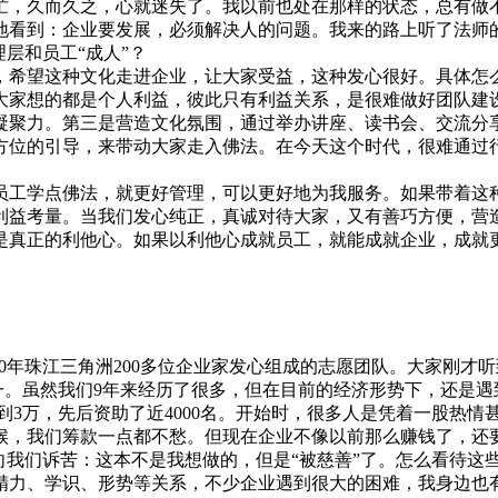
久而久之，心就迷失了。我以前也处在那样的状态，总有做不
地看到：企业要发展，必须解决人的问题。我来的路上听了法师的
层和员工“成人”？
，希望这种文化走进企业，让大家受益，这种发心很好。具体怎
大家想的都是个人利益，彼此只有利益关系，是很难做好团队建
凝聚力。第三是营造文化氛围，通过举办讲座、读书会、交流分
方位的引导，来带动大家走入佛法。在今天这个时代，很难通过
工学点佛法，就更好管理，可以更好地为我服务。如果带着这种
利益考量。当我们发心纯正，真诚对待大家，又有善巧方便，营
是真正的利他心。如果以利他心成就员工，就能成就企业，成就更
010年珠江三角洲200多位企业家发心组成的志愿团队。大家刚
一。虽然我们9年来经历了很多，但在目前的经济形势下，还是
3万，先后资助了近4000名。开始时，很多人是凭着一股热情
候，我们筹款一点都不愁。但现在企业不像以前那么赚钱了，还
向我们诉苦：这本不是我想做的，但是“被慈善”了。怎么看待这
力、学识、形势等关系，不少企业遇到很大的困难，我身边也有