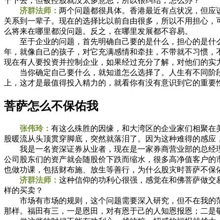
干下去，但被控股就没太多意思，所以很纠结，怎么办？
济群法师：
两个问题都很具体。香港最近有点状况，但应
关系到一辈子。现在的选择比以前自由很多，所以不用担心，
么将来在哪里都没问题。反之，在哪里发展都不容易。
至于企业的问题，首先明确自己要的是什么，担心的是什么
年，就像自己的孩子，对它充满感情和牵挂，不带就不习惯，
现在有人要投资并控制企业，如果经过充分了解，对他们的实
当你确定自己要什么，就知道怎么选择了。人生有不同阶段，
上，这才是最值得投入精力的，就看你有没有意识到它的重要
菩萨怎么不保佑我
张伟玲：
有这么殊胜的因缘，和大湾区的企业家们相聚在
股暖流从头顶贯穿脚底，突然就落泪了。因为这种难得的感应
我是一名资深证券从业者，现在是一家券商营业部的总经理
公司股东们的资产就会随股价下跌而缩水，很多高净值客户的
也做功课，包括财布施、放生等善行，为什么股灾时菩萨不保
济群法师：
这种信仰的功利心很强，感觉在和佛菩萨做交
样的买卖？
市场有市场的规则，这个问题需要深入研究，但不在我的范
那样。福田有三，一是恩田，对有恩于己的人知恩报恩；二是