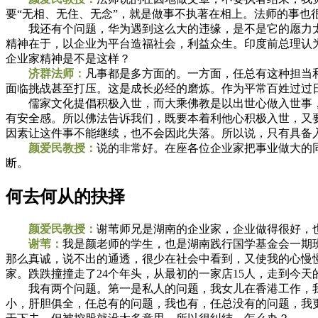
要“无相、无住、无念”，就是做事不执著在相上。法师的事也
我还有个问题，华为遇到这么大的违缘，是不是它的愿力太
精神在于，以企业为平台造福社会，利益众生。印度前总理认
企业家精神是不是这样？
济群法师：
凡事都是多方面的。一方面，任总有这种担当
面临挑战甚至打压。这是成长必经的磨炼。作为平常百姓过过
儒家文化提倡积极入世，而大乘佛教是以出世心做入世事，
有安全感。所以佛法告诉我们，既要本着利他心积极入世，又
因素让这件事不能继续，也不会因此失落。所以说，只有具备
颜爱民教授：
说的非常好。在座各位企业家把事业做大的
断。
何去何从的抉择
颜爱民教授：
谢苇师兄是湖南的企业家，企业做得很好，
谢苇：
我是颜老师的学生，也是湖南践行国学基金会一期
那么真诚，说不出的通透，很少在社会中看到，又使我的心慢
家。跌跌撞撞走了24个年头，从最初的一家店15人，走到今天的
我有两个问题。第一是私人的问题，我女儿在香港工作，我
小，肝胆俱全，任总有的问题，我也有，任总没有的问题，我