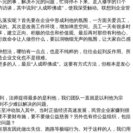
完的事，解决不完的问题，忙得停不下来。走入修学的11个
访谈，其中说到“人成即佛成”，使我深受触动。联想到企业管
么落实呢？首先要在企业中形成利他的氛围，一方面关爱员工，
设的。其次是改善工作环境，增加禅意空间。员工一天有很多时
享，建立正向、积极的信念和价值观。最后再对那些有利他心、
行政命令让人做些什么，要以润物细无声的氛围，让大家自己感
想法，哪怕有一点点，也是不纯粹的，往往会起到反作用。所
造企业文化也不是很难。
多的人，最后“人成即佛成”。这要有方式方法，但根本是发心
才听到，法师提得最多的是利他，我们团队一直就是以利他为宗
遇到不少难以解决的问题。
甚至冲动加入其中。当时正值经济高速发展，民营企业家赚到很
要不要财布施，要不要做公益慈善？另外也有些公益组织，包括
些问题？
朋友因此做出失信、跑路等极端行为。对于这样的人，我们用