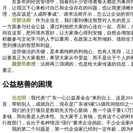
在多年的经营管理中，我看到不少管理者每天都在为事而忙，
月，让我沉下心来检讨自己和企业存在的问题，也让我更清晰
理，也应该是“人成即事成”。请求法师开示，怎么让企业的管理
济群法师：
作为企业主，我们看到佛法智慧对人生的意义
一方面参与社会公益，通过利他把大家的心连在一起。否则，
间在这里，把环境布置好，让大家身心得到安顿，自然会增加
积极参与文化学习的人予以重用，在政策上有所倾斜。借助全
受到佛法的智慧和利益。
这些做法的关键，是本着纯粹的利他心。也有人觉得，让员
以要真正为大家着想，希望大家从中受益，而不是出于个人的
颜爱民教授：
法师再三强调的，也是给大家传递的信息，
要正。
公益慈善的困境
任志明：
我代表“广东一心公益基金会”来到台上，这是2
旨，帮助别人，成就自己，现在是广东省9家5A级民间组织之
我们的主打项目是救助先天性心脏病，救一个孩子要1.5万到
多钱，而向善是人的本性。当大家手上有钱，也有这个心的时
行政部门，会出于各种情况“强行”要求企业捐款。不少企业家
我的第二个问题是，第一代企业家已经到一定年龄，因为精