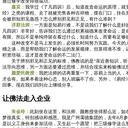
通过修学改变得很成功。
嘉宾
：
我学过《了凡四训》后，知道改造命运的原理，就
经》之类的课程。去了就被兜售各种吉祥物，摆在门口，挂在
会被邪知邪见蛊惑？怎么辨别邪见和正见，有什么准则？
济群法师：
一方面是知易行难，不是说我们了解什么是好
凡四训》非常好，告诉我们怎么通过积累福德来改变命运，是
有限。所以不是单纯停留在看过什么，知道什么，而要有足够
这种改变不是马上发生的，必须长时间努力实践。今天的人比
稽之谈，而是帮助我们了解命运的发展规律。但算得准不准，
积资培福，这才是改变命运的不二法门。
关于辨别邪见和正见的标准，佛教说的是“亲近善知识，听闻
法导向思维，另一方面还要通过思维，并结合现实来检验佛法
颜爱民教授：
我把法师的话再重复一下，容易上当的人，
才会有。如果本着这种心态，别人就骗不了你。另外，《易经
回事。现在我们回到台上继续分享。
让佛法走入企业
朱金玲：
此刻坐在这里，和法师、颜教授坐得那么近，如
梦很真实，特别感动和感恩。我是广州霭德集团的，去年8月
是以义工身份来参加活动，又生起一个愿望：把三级修学这么