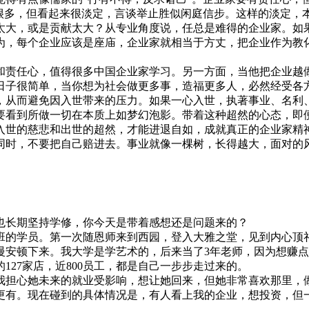
很多，但看起来很淡定，言谈举止胜似闲庭信步。这样的淡定，本
大，或是贡献太大？从专业角度说，任总是难得的企业家。如果
为，每个企业应该是座庙，企业家就相当于方丈，把企业作为教
和责任心，值得很多中国企业家学习。另一方面，当他把企业越
日子很简单，当你想为社会做更多事，造福更多人，必然经受各
从而避免因入世带来的压力。如果一心入世，执著事业、名利、
要看到所做一切在本质上如梦幻泡影。带着这种超然的心态，即
入世的慈悲和出世的超然，才能进退自如，成就真正的企业家精
同时，不要把自己赔进去。事业就像一棵树，长得越大，面对的
也长期坚持学修，你今天是带着感想还是问题来的？
班的学员。第一次随恩师来到西园，登入大雅之堂，见到内心顶
慢安顿下来。我大学是学艺术的，后来当了3年老师，因为想赚
127家店，近800员工，都是自己一步步走过来的。
担心她未来的就业受影响，想让她回来，但她非常喜欢那里，做
更有。现在碰到的具体情况是，有人看上我的企业，想投资，但一