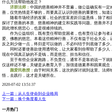
什么方法帮助他改正？
济群法师：
中国的慈善精神并不普遍，做公益确实有一定
善，仅凭热情是不够的，而要真正认识到慈善的重要性，知道
随着市场经济的发展，社会的贫富差距日益悬殊，除了相应的
探讨了慈善的本质、慈善精神的建立和实践等问题。慈善并不
因此增长慈悲心，也是很难持续的。
作为公益组织，既有责任帮助贫困者，也有责任让参与者从
爱、佛教的慈悲。本着这些精神行善，不仅有益于社会大众，
反之则少做一点，终归是可以做的，不必纠结于到底做了多少
同时还要使善款使用透明化，让大家看到你帮助了多少人，
现在中国真正缺的不是钱，而是慈悲、担当和信任。
至于有些企业家跑路，不负责任，通常不是靠劝说一下就能
仅这样还不够，关键是从教育入手，加强道德素养和因果观念
颜爱民教授：
由于时间关系，这次的探讨就到这里。法师
悟，去践行，这才是关键所在。
2020-07-02 13:51:37
上一篇：从人生使命到企业格局
下一篇：换个角度看人生
一月热门