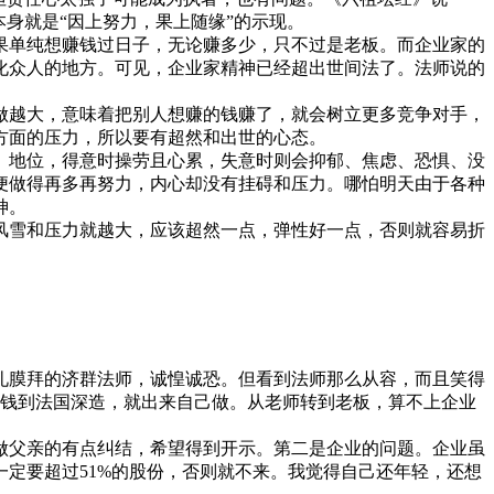
身就是“因上努力，果上随缘”的示现。
单纯想赚钱过日子，无论赚多少，只不过是老板。而企业家的
化众人的地方。可见，企业家精神已经超出世间法了。法师说的
做越大，意味着把别人想赚的钱赚了，就会树立更多竞争对手，
方面的压力，所以要有超然和出世的心态。
地位，得意时操劳且心累，失意时则会抑郁、焦虑、恐惧、没
便做得再多再努力，内心却没有挂碍和压力。哪怕明天由于各种
神。
风雪和压力就越大，应该超然一点，弹性好一点，否则就容易折
礼膜拜的济群法师，诚惶诚恐。但看到法师那么从容，而且笑得
点钱到法国深造，就出来自己做。从老师转到老板，算不上企业
父亲的有点纠结，希望得到开示。第二是企业的问题。企业虽
定要超过51%的股份，否则就不来。我觉得自己还年轻，还想