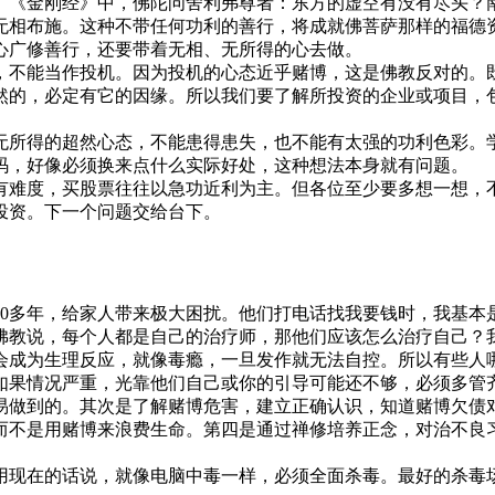
《金刚经》中，佛陀问舍利弗尊者：东方的虚空有没有尽头？南
无相布施。这种不带任何功利的善行，将成就佛菩萨那样的福德
心广修善行，还要带着无相、无所得的心去做。
不能当作投机。因为投机的心态近乎赌博，这是佛教反对的。既
然的，必定有它的因缘。所以我们要了解所投资的企业或项目，
所得的超然心态，不能患得患失，也不能有太强的功利色彩。学
码，好像必须换来点什么实际好处，这种想法本身就有问题。
有难度，买股票往往以急功近利为主。但各位至少要多想一想，
投资。下一个问题交给台下。
20多年，给家人带来极大困扰。他们打电话找我要钱时，我基本
佛教说，每个人都是自己的治疗师，那他们应该怎么治疗自己？
会成为生理反应，就像毒瘾，一旦发作就无法自控。所以有些人
如果情况严重，光靠他们自己或你的引导可能还不够，必须多管
做到的。其次是了解赌博危害，建立正确认识，知道赌博欠债对
而不是用赌博来浪费生命。第四是通过禅修培养正念，对治不良
用现在的话说，就像电脑中毒一样，必须全面杀毒。最好的杀毒