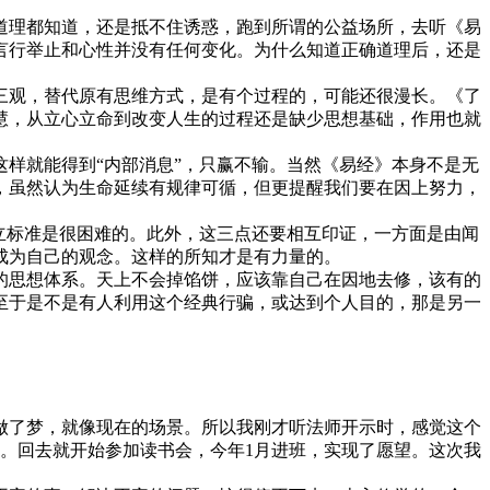
道理都知道，还是抵不住诱惑，跑到所谓的公益场所，去听《易
言行举止和心性并没有任何变化。为什么知道正确道理后，还是
三观，替代原有思维方式，是有个过程的，可能还很漫长。《了
慧，从立心立命到改变人生的过程还是缺少思想基础，作用也就
样就能得到“内部消息”，只赢不输。当然《易经》本身不是无
，虽然认为生命延续有规律可循，但更提醒我们要在因上努力，
立标准是很困难的。此外，这三点还要相互印证，一方面是由闻
成为自己的观念。这样的所知才是有力量的。
的思想体系。天上不会掉馅饼，应该靠自己在因地去修，该有的
至于是不是有人利用这个经典行骗，或达到个人目的，那是另一
做了梦，就像现在的场景。所以我刚才听法师开示时，感觉这个
。回去就开始参加读书会，今年1月进班，实现了愿望。这次我