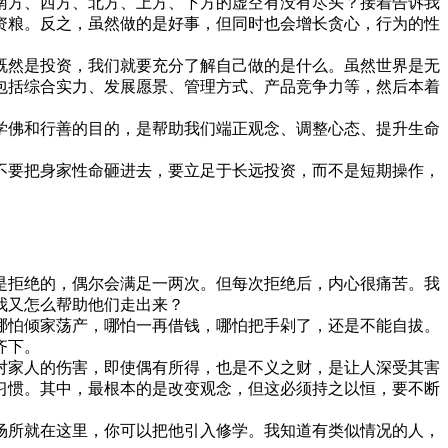
方、西方、北方、上方、下方的虚空有没有尽头？接着告诉我
资粮。反之，虽然做的是好事，但同时也会增长贪心，行为的性
然是投资，我们就要充分了解自己做的是什么。虽然世界是无
包括综合实力、发展愿景、管理方式、产品竞争力等，然后本着
佛和行善的目的，是帮助我们端正观念、调整心态、提升生命
不要把身家性命砸进去，要立足于长远投资，而不是短期操作，
是拒绝的，偶尔会满足一两次。但每次拒绝后，内心很痛苦。我
我又怎么帮助他们走出来？
哪怕倾家荡产，哪怕一再借钱，哪怕把手剁了，还是不能自拔。
齐下。
家人的伤害，即使偶有所得，也是不义之财，是让人深受其害
习惯。其中，最根本的是改变观念，但这必须持之以恒，要不断
场所就在这里，你可以把他引入修学。我知道有类似情况的人，