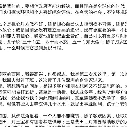
该是暂时的，要相信政府有能力解决。而且现在是全球化的时代
可以根据大环境和个人喜好综合评估。在今天的社会，不论环境
？是担心对方做不好，还是担心自己失去控制权不习惯，还是别
不放心；或是目前还没有建立更高的追求，没有更重要的事，不
力和能力有信心，确定他们能把企业管好，自己可以有更多时间
孔子说“三十而立，四十而不惑，五十而知天命”，除了成家
性，什么时候把它提到意识日程。
美丽的西园，我很高兴，也很感恩。我是第二次来这里，第一次
，我回去就进了班，这次带了几位深圳的企业家过来。
。我想请教的问题，是很多客户和朋友想问又不好意思问的。大
市值可能被打五折，甚至是一两折。我从业多年，经常听到客户
佑我，还让我亏钱？为此感到很纳闷，甚至连佛都不想学了，觉
易。就像有些人去寺院供几个水果，就提出事业顺利、孩子平安
围。从佛法角度看，一个人能不能赚钱，除了客观因素，还取决
敬田，对三宝和有德者恭敬供养；三是悲田，对需要帮助救济的