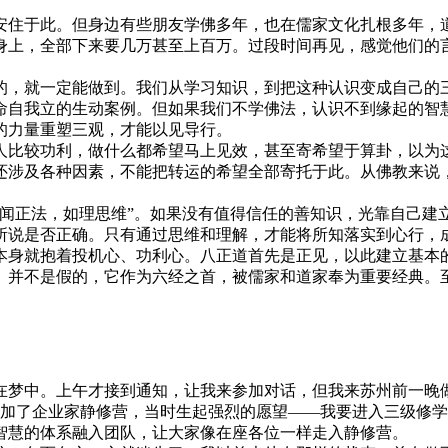
安住于此。但身边有些朋友学佛多年，也在儒家文化扎根多年，
身上，全部下来要几万甚至上百万。过段时间再见，感觉他们的
的，就一定能做到。我们从学习知识，到把这种认识变成自己的
命自我立的生动案例。但如果我们不学佛法，认识不到缘起的智
的力量重塑三观，才能以见导行。
较功利，做什么都希望马上见效，甚至寄希望于算卦，以为这
还涉及各种因素，不能把转运的希望全部寄托于此。从佛教来说
正法，如理思维”。如果没有值得信任的善知识，光靠自己建
所说是否正确。只有通过思维和理解，才能将所知落实到心行，
本身就抱着投机心、功利心。八正道首先是正见，以此建立基本
》并不是假的，它作为六经之首，被儒家和道家奉为重要经典。
在梦中。上午才接到通知，让我来参加对话，但我来苏州前一晚
参加了企业家静修营，当时生起强烈的愿望——我要进入三级修学
智慧的体系融入团队，让大家像在座各位一样走入静修营。