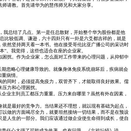
法师请教。首先请华为的慧伟师兄和大家分享。
民币，我总结了几点。第一是任总散财，开始整个华为股份都是他
是任总比较低调、谦逊，六十四卦只有一卦是六爻都吉祥的，就是
，依然坚持两天看一本书。他在接受哥伦比亚广播公司的采访时
本”。我觉得，这些也适合在座的企业家。
困扰。作为企业家，怎么面对工作带来的心理问题，从抑郁中
长期忽略心理健康导致的。就像身体免疫系统崩坏后，疾病就会
加重病情。
的同时，必须提高免疫力，双管齐下，才能取得良好效果。儒
来压力和心理困扰。
从企业主到员工都压力重重。压力来自哪里？虽然有外在因素，
就是最好的竞争力。当结果还不理想，就以现有基础为起点，
可以做的方面竭尽全力，就要坦然接纳一切结果，而不是在预设
只是人生的一部分。我们应该通过做企业使生命得到成长，使自
但责任心太强了可能成为执著，也有问题。《六祖坛经》说