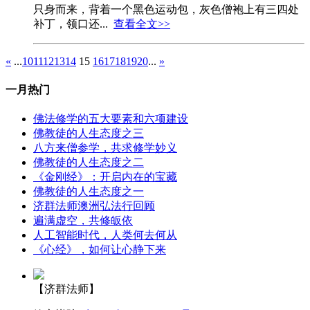
只身而来，背着一个黑色运动包，灰色僧袍上有三四处
补丁，领口还...
查看全文>>
«
...
10
11
12
13
14
15
16
17
18
19
20
...
»
一月热门
佛法修学的五大要素和六项建设
佛教徒的人生态度之三
八方来僧参学，共求修学妙义
佛教徒的人生态度之二
《金刚经》：开启内在的宝藏
佛教徒的人生态度之一
济群法师澳洲弘法行回顾
遍满虚空，共修皈依
人工智能时代，人类何去何从
《心经》，如何让心静下来
【济群法师】