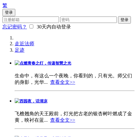
繁
登录
登录
忘记密码？
30天内自动登录
走近法师
足迹
点燃青春之灯，传递智慧之光
生命中，有这么一个夜晚，你看到的，只有光。师父们
的身影，光华...
查看全文>>
西园夜，话清凉
飞檐翘角的天王殿前，灯光把古老的银杏树叶燃成了金
黄，映衬在蓝...
查看全文>>