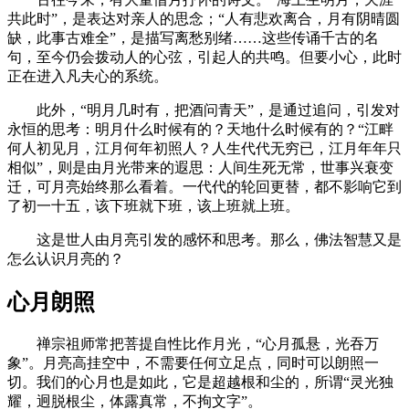
共此时”，是表达对亲人的思念；“人有悲欢离合，月有阴晴圆
缺，此事古难全”，是描写离愁别绪……这些传诵千古的名
句，至今仍会拨动人的心弦，引起人的共鸣。但要小心，此时
正在进入凡夫心的系统。
此外，“明月几时有，把酒问青天”，是通过追问，引发对
永恒的思考：明月什么时候有的？天地什么时候有的？“江畔
何人初见月，江月何年初照人？人生代代无穷已，江月年年只
相似”，则是由月光带来的遐思：人间生死无常，世事兴衰变
迁，可月亮始终那么看着。一代代的轮回更替，都不影响它到
了初一十五，该下班就下班，该上班就上班。
这是世人由月亮引发的感怀和思考。那么，佛法智慧又是
怎么认识月亮的？
心月朗照
禅宗祖师常把菩提自性比作月光，“心月孤悬，光吞万
象”。月亮高挂空中，不需要任何立足点，同时可以朗照一
切。我们的心月也是如此，它是超越根和尘的，所谓“灵光独
耀，迥脱根尘，体露真常，不拘文字”。