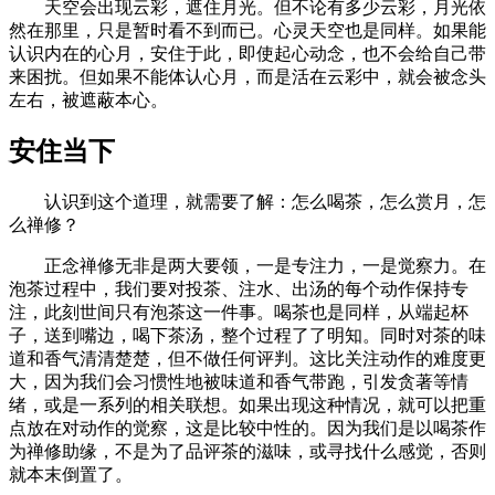
天空会出现云彩，遮住月光。但不论有多少云彩，月光依
然在那里，只是暂时看不到而已。心灵天空也是同样。如果能
认识内在的心月，安住于此，即使起心动念，也不会给自己带
来困扰。但如果不能体认心月，而是活在云彩中，就会被念头
左右，被遮蔽本心。
安住当下
认识到这个道理，就需要了解：怎么喝茶，怎么赏月，怎
么禅修？
正念禅修无非是两大要领，一是专注力，一是觉察力。在
泡茶过程中，我们要对投茶、注水、出汤的每个动作保持专
注，此刻世间只有泡茶这一件事。喝茶也是同样，从端起杯
子，送到嘴边，喝下茶汤，整个过程了了明知。同时对茶的味
道和香气清清楚楚，但不做任何评判。这比关注动作的难度更
大，因为我们会习惯性地被味道和香气带跑，引发贪著等情
绪，或是一系列的相关联想。如果出现这种情况，就可以把重
点放在对动作的觉察，这是比较中性的。因为我们是以喝茶作
为禅修助缘，不是为了品评茶的滋味，或寻找什么感觉，否则
就本末倒置了。