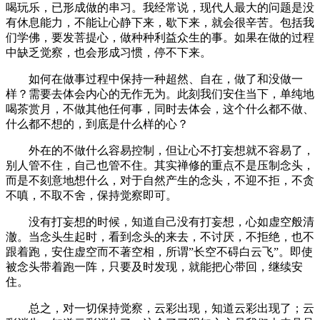
喝玩乐，已形成做的串习。我经常说，现代人最大的问题是没
有休息能力，不能让心静下来，歇下来，就会很辛苦。包括我
们学佛，要发菩提心，做种种利益众生的事。如果在做的过程
中缺乏觉察，也会形成习惯，停不下来。
如何在做事过程中保持一种超然、自在，做了和没做一
样？需要去体会内心的无作无为。此刻我们安住当下，单纯地
喝茶赏月，不做其他任何事，同时去体会，这个什么都不做、
什么都不想的，到底是什么样的心？
外在的不做什么容易控制，但让心不打妄想就不容易了，
别人管不住，自己也管不住。其实禅修的重点不是压制念头，
而是不刻意地想什么，对于自然产生的念头，不迎不拒，不贪
不嗔，不取不舍，保持觉察即可。
没有打妄想的时候，知道自己没有打妄想，心如虚空般清
澈。当念头生起时，看到念头的来去，不讨厌，不拒绝，也不
跟着跑，安住虚空而不著空相，所谓”长空不碍白云飞”。即使
被念头带着跑一阵，只要及时发现，就能把心带回，继续安
住。
总之，对一切保持觉察，云彩出现，知道云彩出现了；云