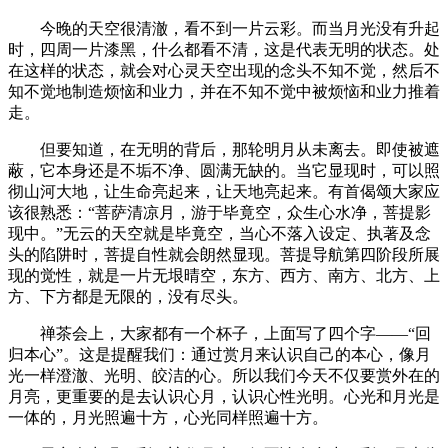
今晚的天空很清澈，看不到一片云彩。而当月光没有升起
时，四周一片漆黑，什么都看不清，这是代表无明的状态。处
在这样的状态，就会对心灵天空出现的念头不知不觉，然后不
知不觉地制造烦恼和业力，并在不知不觉中被烦恼和业力推着
走。
但要知道，在无明的背后，那轮明月从未离去。即使被遮
蔽，它本身还是不垢不净、圆满无缺的。当它显现时，可以照
彻山河大地，让生命亮起来，让天地亮起来。有首偈颂大家应
该很熟悉：“菩萨清凉月，游于毕竟空，众生心水净，菩提影
现中。”无云的天空就是毕竟空，当心不落入设定、执著及念
头的陷阱时，菩提自性就会朗然显现。菩提导航第四阶段所展
现的觉性，就是一片无垠晴空，东方、西方、南方、北方、上
方、下方都是无限的，没有尽头。
禅茶会上，大家都有一个杯子，上面写了四个字——“回
归本心”。这是提醒我们：通过赏月来认识自己的本心，像月
光一样澄澈、光明、皎洁的心。所以我们今天不仅要赏外在的
月亮，更重要的是去认识心月，认识心性光明。心光和月光是
一体的，月光照遍十方，心光同样照遍十方。