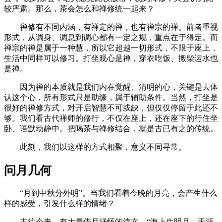
较严肃。那么，茶会怎么和禅修统一起来？
禅修有不同内涵，有禅定的禅，也有禅宗的禅。前者重视
形式，从调身、调息到调心都有一定之规，重点在于得定。而
禅宗的禅是属于一种慧，所以它超越一切形式，不限于座上，
生活中同样可以修习。打坐观心是禅，穿衣吃饭、搬柴运水也
是禅。
因为禅的本质就是我们内在觉醒、清明的心，关键是去体
认这个心，所有形式只是助缘，属于辅助条件。当然，打坐是
很好的禅修方式，对开启智慧不可或缺，但仅仅停留于此还不
够。我们看古代禅师的修行，不仅在座上，还在座下的行住坐
卧、语默动静中。把喝茶与禅修结合，就是古已有之的传统。
此刻，我们以这样的方式相聚，意义不同寻常。
问月几何
“月到中秋分外明”。当我们看着今晚的月亮，会产生什么
样的感受，引发什么样的情绪？
古往今来，有大量借月抒怀的诗文。“海上生明月，天涯