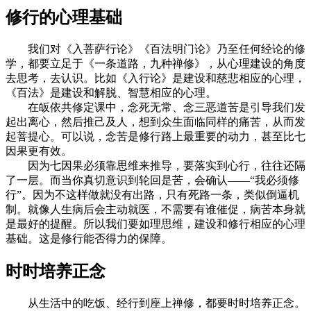
修行的心理基础
我们对《入菩萨行论》《百法明门论》乃至任何经论的修
学，都要立足于《一条道路，九种禅修》，从心理建设的角度
去思考，去认识。比如《入行论》是建设和慈悲相应的心理，
《百法》是建设和解脱、智慧相应的心理。
在皈依共修定课中，念死无常、念三恶道苦是引导我们发
起出离心，然后推己及人，想到众生面临同样的痛苦，从而发
起菩提心。可以说，念苦是修行路上最重要的动力，甚至比七
因果更有效。
因为七因果必须靠思维来推导，要落实到心行，往往还隔
了一层。而当你真切意识到轮回是苦，会确认——“我必须修
行”。因为不这样做就没有出路，只有死路一条，类似倒逼机
制。就像人生病后会主动就医，不需要有谁催促，病苦本身就
是最好的提醒。所以我们要如理思维，建设和修行相应的心理
基础。这是修行能否得力的保障。
时时培养正念
从生活中的吃饭、经行到座上禅修，都要时时培养正念。