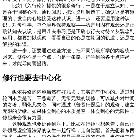
比如《入行论》提供的很多修行，一是在于建立认知，一
是在于调整心行。通过闻思，把法义理解透了，确认这是有道
理的，发自内心地接受这种认识。进一步，还要运用这种认
识，对每件事、每个境界保持观察——我是用固有观念还是正
确认知去认识，是用凡夫串习还是正确心行去对待？从观念到
运用，都要加以观察，看看自己的心是在轮回的轨道，还是在
解脱的轨道。
进一步，还要通过这些方法，把不同阶段所学的内容统一
起来。修学不是一个点，而是一条路。把学到的各个点连起
来，才能导向菩提路。
修行也要去中心化
皈依共修的内容虽然有好几块，其实是有中心的。通过对
轮回本质是苦、三恶道苦、无常无我的观修，可以减少对世间
的贪著，弱化凡夫心。同时通过《普贤行愿品》的观修，建立
无限的所缘。如果体会到心的本质是空，体会到心的无限性，
修起来会很有力量。
这种观想也要延伸到座下。比如在行禅时想象着，自己正
带领尽虚空遍法界的众生一起行禅，走向觉醒。首先想着东西
南北、十方上下，每个微尘都是无量无边的有情。当你建立这