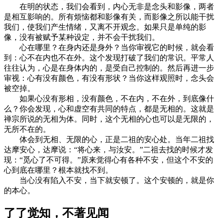
在明的状态，我们会看到，内心无非是念头和影像，两者
是相互影响的。所有烦恼都和影像有关，而影像之所以能干扰
我们，使我们产生情绪，又离不开观念。如果只是单纯的影
像，没有被赋予某种设定，并不会干扰我们。
心在哪里？在身内还是身外？当你审视它的时候，就会看
到：心不在内也不在外。这个发现打破了我们的常识。平常人
往往认为，心是在身体内的，是受自己控制的。然后再进一步
审视：心有没有颜色，有没有形状？当你这样观照时，念头会
被空掉。
如果心没有形相，没有颜色，不在内，不在外，到底像什
么？你会发现，心和虚空有共同的特点，都是无相的。这就是
禅宗所说的无相为体。同时，这个无相的心也可以是无限的，
无所不在的。
体会到无相、无限的心，正是二祖的安心处。当年二祖找
达摩安心，达摩说：“将心来，与汝安。”二祖去找的时候才发
现：“觅心了不可得。”原来觉得心有各种不安，但这个不安的
心到底在哪里？根本就找不到。
当心没有陷入不安，当下就安顿了。这个安顿的，就是你
的本心。
了了觉知，不著见闻