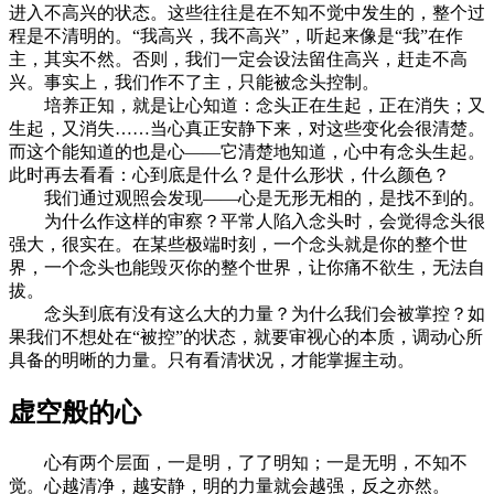
进入不高兴的状态。这些往往是在不知不觉中发生的，整个过
程是不清明的。“我高兴，我不高兴”，听起来像是“我”在作
主，其实不然。否则，我们一定会设法留住高兴，赶走不高
兴。事实上，我们作不了主，只能被念头控制。
培养正知，就是让心知道：念头正在生起，正在消失；又
生起，又消失……当心真正安静下来，对这些变化会很清楚。
而这个能知道的也是心——它清楚地知道，心中有念头生起。
此时再去看看：心到底是什么？是什么形状，什么颜色？
我们通过观照会发现——心是无形无相的，是找不到的。
为什么作这样的审察？平常人陷入念头时，会觉得念头很
强大，很实在。在某些极端时刻，一个念头就是你的整个世
界，一个念头也能毁灭你的整个世界，让你痛不欲生，无法自
拔。
念头到底有没有这么大的力量？为什么我们会被掌控？如
果我们不想处在“被控”的状态，就要审视心的本质，调动心所
具备的明晰的力量。只有看清状况，才能掌握主动。
虚空般的心
心有两个层面，一是明，了了明知；一是无明，不知不
觉。心越清净，越安静，明的力量就会越强，反之亦然。