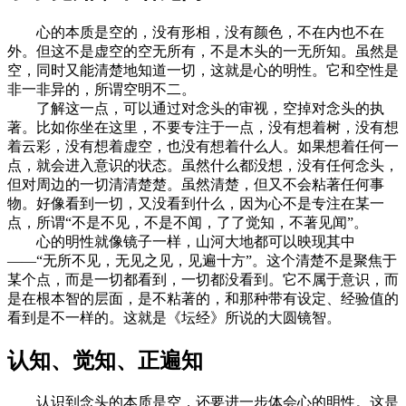
心的本质是空的，没有形相，没有颜色，不在内也不在
外。但这不是虚空的空无所有，不是木头的一无所知。虽然是
空，同时又能清楚地知道一切，这就是心的明性。它和空性是
非一非异的，所谓空明不二。
了解这一点，可以通过对念头的审视，空掉对念头的执
著。比如你坐在这里，不要专注于一点，没有想着树，没有想
着云彩，没有想着虚空，也没有想着什么人。如果想着任何一
点，就会进入意识的状态。虽然什么都没想，没有任何念头，
但对周边的一切清清楚楚。虽然清楚，但又不会粘著任何事
物。好像看到一切，又没看到什么，因为心不是专注在某一
点，所谓“不是不见，不是不闻，了了觉知，不著见闻”。
心的明性就像镜子一样，山河大地都可以映现其中
——“无所不见，无见之见，见遍十方”。这个清楚不是聚焦于
某个点，而是一切都看到，一切都没看到。它不属于意识，而
是在根本智的层面，是不粘著的，和那种带有设定、经验值的
看到是不一样的。这就是《坛经》所说的大圆镜智。
认知、觉知、正遍知
认识到念头的本质是空，还要进一步体会心的明性。这是