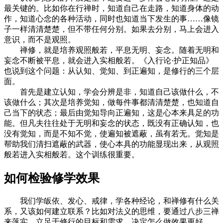
最关键的。比如你在行禅时，知道自己在走路，知道身体的动
作，知道心念的各种活动，同时也知道当下发生的事……像镜
子一样清清楚楚，但不带任何分别。如果去分别，马上会进入
意识，而不是观照。
禅修，就是培养观照般若，平息无明、妄念。随着无明和
妄念不断被平息，就会进入实相般若。《入行论·护正知品》
也说到这个问题：从认知、觉知、到正遍知，是修行的三个层
面。
首先是建立认知，学会分辨是非，知道自己该做什么，不
该做什么；其次是培养觉知，做每件事都清清楚楚，也知道自
己当下的状态；最后由觉知导向正遍知，这是心本来具足的功
能。但凡夫往往处于无明和妄念的状态，既没有正确认知，也
没有觉知，而是不知不觉，使遍知被遮蔽，虽有若无。觉知是
帮助我们清扫遮蔽的武器，使心本具的功能显现出来，从观照
般若进入实相般若。这个训练很重要。
如何检验修学效果
我们学皈依、发心、戒律，学各种经论，和禅修有什么关
系，又该如何建立联系？比如对法义的思维，要通过八步三禅
来落实，立足于修行的目标和需求，决定怎么做效果更好。