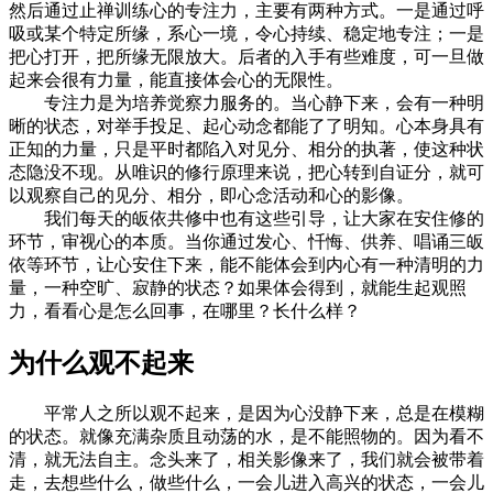
然后通过止禅训练心的专注力，主要有两种方式。一是通过呼
吸或某个特定所缘，系心一境，令心持续、稳定地专注；一是
把心打开，把所缘无限放大。后者的入手有些难度，可一旦做
起来会很有力量，能直接体会心的无限性。
专注力是为培养觉察力服务的。当心静下来，会有一种明
晰的状态，对举手投足、起心动念都能了了明知。心本身具有
正知的力量，只是平时都陷入对见分、相分的执著，使这种状
态隐没不现。从唯识的修行原理来说，把心转到自证分，就可
以观察自己的见分、相分，即心念活动和心的影像。
我们每天的皈依共修中也有这些引导，让大家在安住修的
环节，审视心的本质。当你通过发心、忏悔、供养、唱诵三皈
依等环节，让心安住下来，能不能体会到内心有一种清明的力
量，一种空旷、寂静的状态？如果体会得到，就能生起观照
力，看看心是怎么回事，在哪里？长什么样？
为什么观不起来
平常人之所以观不起来，是因为心没静下来，总是在模糊
的状态。就像充满杂质且动荡的水，是不能照物的。因为看不
清，就无法自主。念头来了，相关影像来了，我们就会被带着
走，去想些什么，做些什么，一会儿进入高兴的状态，一会儿