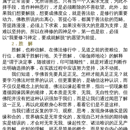
属于正常需要，无所谓善恶。只有当一个人索求无度，为此不
择手段，造作种种恶行，才是必须断除的不善欲望。此外，如
果我们想要解脱，想要成佛度众，就是善法欲，是修行的重要
动力。佛教所说的出离心、菩提心等，都属于善法欲的范畴。
菩提路漫漫，必须上下求索，如果没有强大的意愿为支撑，是
难以坚持的。所以在禅修的四神足中，第一也是欲，必须
以“我要修习禅定，要成就解脱”的愿望为前提。
2．胜 解
胜解，也称信解。在佛法修行中，见道之前的资粮位、加
行位，都属于胜解行地。关于胜解，《瑜伽师地论》的解释
是“谓于决定事，随彼彼行，印可随顺性”，就是对通过判断作
出明确选择的事，在实践过程中应该努力坚持，决不动摇。
我们知道，学佛首先要具足正见。怎样才能具足正见？就
要学习佛法对世界的认识，但更重要的，是确信这种认识，而
不仅仅是概念上的知道。佛法以缘起看世界，指出一切现象都
遵循因缘因果的规律，其本质是无常、无我、无自性空的。但
佛陀并没有把这种认识强加于我们，而是让我们通过闻思了解
这一正见，再以此观察身心和世界，看看它们是不是这样。
当我们通过反复的学习、观察、思考，发现身体确实是因
缘和合的，世界确实是无常变化的，发现自己对永恒的期待确
实是错误的，才会对无常无我、缘起性空、诸法唯识的正见产
生胜解。此时的理解，就不是简单的概念，而是发自内心的确