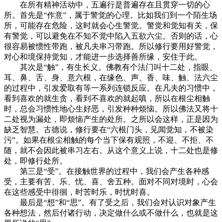
在所有精神活动中，五遍行是普遍存在且贯穿一切的心
所。首先是“作意”，属于警觉的心理。比如我们到一个陌生场
所，可能存在危险，这时就会心生警觉。警觉和觉知有关，保
有警觉，可以避免在不知不觉中陷入五欲六尘。否则的话，心
很容易被惯性带跑，被凡夫串习带跑。所以修行要用好警觉，
对心和境保持觉知，才能进一步选择善所缘，安住于此。
其次是“触”，有生长义。佛教有个法门叫十二处，指眼、
耳、鼻、舌、身、意六根，在缘色、声、香、味、触、法六尘
的过程中，引发爱取有等一系列连锁反应。在凡夫的习惯中，
看到喜欢的就生贪，看到不喜欢的就起嗔，所以在根尘相触
时，总会习惯性地心生好恶，引发种种烦恼。所以佛法又将十
二处视为漏处，即烦恼产生的处所。之所以会这样，正是因为
缺乏智慧。古德说，修行要在“六根门头，见闻觉知，不被染
污”。如果在根尘相触的每个当下保有观照，不迎、不拒、不
随，就不会因此被串习左右。从这个意义上说，十二处也是修
处，即修行处所。
第三是“受”。在接触世界的过程中，我们会产生各种感
受，主要有苦、乐、忧、喜、舍五种。面对不同对境时，心会
在这些感受中徘徊，时苦时乐，时忧时喜。
最后是“想”和“思”。有了受之后，我们会对认识对象产生
各种想法，然后付诸行动，决定做什么或不做什么，也就是这