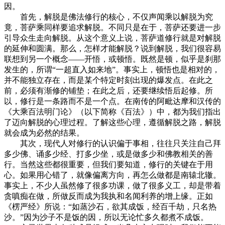
因。
首先，解脱是佛法修行的核心，不仅声闻乘以解脱为究
竟，菩萨乘同样要追求解脱。不同只是在于，菩萨还要进一步
引导众生走向解脱。从这个意义上说，菩萨道修行就是对解脱
的延伸和圆满。那么，怎样才能解脱？说到解脱，我们很容易
联想到另一个概念——开悟，或顿悟。既然是顿，似乎是刹那
发生的，所谓“一超直入如来地”。事实上，顿悟也是相对的，
并不能独立存在，而是某个特定时刻出现的爆发点。在此之
前，必须有渐修的铺垫；在此之后，还要继续悟后起修。所
以，修行是一条路而不是一个点。在南传的阿毗达摩和汉传的
《大乘百法明门论》（以下简称《百法》）中，都为我们指出
了迈向解脱的心理过程。了解这些心理，遵循解脱之路，解脱
就会成为必然的结果。
其次，现代人对修行的认识偏于事相，往往只关注自己拜
多少佛、诵多少经、打多少坐，或是做多少和佛教相关的善
行。当然这些都很重要，但我们要知道，修行的关键在于用
心。如果用心错了，就像偏离方向，再怎么做都是南辕北辙。
事实上，不少人虽然修了很多功课，做了很多义工，却是带着
贪嗔痴在做，所做反而成为我执和名闻利养的增上缘。正如
《楞严经》所说：“如蒸沙石，欲其成饭，经百千劫，只名热
沙。”因为沙子不是饭的因，所以无论忙多久都煮不成饭。