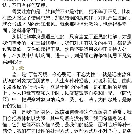
认，不再有任何疑惑。
需要注意的是，胜解并不都是对的，更不等于正见。比如
有些人接受了错误思想，加以错误的观察修，对此产生胜解，
就会形成坚固的邪知邪见。就像那些信邪教的，也信得很坚
固，这就非常可怕。
所以胜解本身是通三性的，只有建立于正见的胜解，才是
我们需要的。在三级修学中，我们对所有法义的学习，都是通
过观察修、安住修获得正见。然后还要运用这些正见待人处
事，在实践中加以巩固。进一步，则是通过禅修将闻思正见落
实到心行。
3．念
念，是“于曾习境，令心明记，不忘为性”，就是记住曾经
认识的对象或经历的事。人生有种种经验、对境和记忆，由此
引发相应的心理活动。立足于解脱的禅修，是在胜解的基础
上，在六根缘五蕴和六尘时，以智慧观察自身和世界。《阿含
经》中，把观察对象归纳成身、受、心、法，为四念处，是修
行的突破口。
身，是我们的身体。应该如何看待这个五蕴身？通常，我
们会把身体执以为我，其中到底有没有我？我们希望身体永
恒，它到底能不能永恒？受，是我们的感受。面对苦乐等种种
感受，我们有习惯性的处理方式，这些方式对不对？心，是各