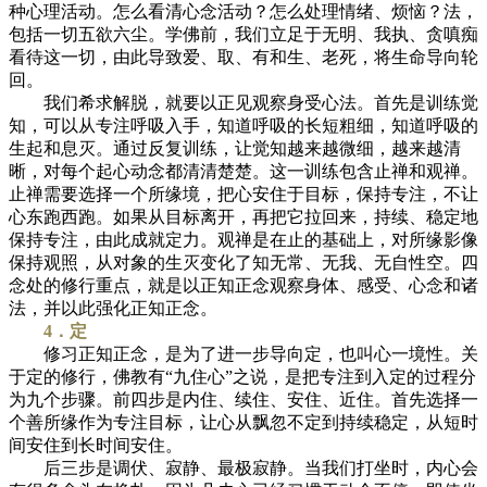
种心理活动。怎么看清心念活动？怎么处理情绪、烦恼？法，
包括一切五欲六尘。学佛前，我们立足于无明、我执、贪嗔痴
看待这一切，由此导致爱、取、有和生、老死，将生命导向轮
回。
我们希求解脱，就要以正见观察身受心法。首先是训练觉
知，可以从专注呼吸入手，知道呼吸的长短粗细，知道呼吸的
生起和息灭。通过反复训练，让觉知越来越微细，越来越清
晰，对每个起心动念都清清楚楚。这一训练包含止禅和观禅。
止禅需要选择一个所缘境，把心安住于目标，保持专注，不让
心东跑西跑。如果从目标离开，再把它拉回来，持续、稳定地
保持专注，由此成就定力。观禅是在止的基础上，对所缘影像
保持观照，从对象的生灭变化了知无常、无我、无自性空。四
念处的修行重点，就是以正知正念观察身体、感受、心念和诸
法，并以此强化正知正念。
4．定
修习正知正念，是为了进一步导向定，也叫心一境性。关
于定的修行，佛教有“九住心”之说，是把专注到入定的过程分
为九个步骤。前四步是内住、续住、安住、近住。首先选择一
个善所缘作为专注目标，让心从飘忽不定到持续稳定，从短时
间安住到长时间安住。
后三步是调伏、寂静、最极寂静。当我们打坐时，内心会