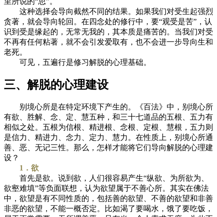
里所说的“思”。
这种选择会导向截然不同的结果。如果我们对受生起强烈
贪著，就会导向轮回。在四念处的修行中，要“观受是苦”，认
识到受是缘起的，无常无我的，其本质是痛苦的。当我们对受
不再有任何粘著，就不会引发爱取有，也不会进一步导向生和
老死。
可见，五遍行是修习解脱的心理基础。
三、解脱的心理建设
别境心所是在特定环境下产生的。《百法》中，别境心所
有欲、胜解、念、定、慧五种，和三十七道品的五根、五力有
相似之处。五根为信根、精进根、念根、定根、慧根，五力则
是信力、精进力、念力、定力、慧力。在性质上，别境心所通
善、恶、无记三性。那么，怎样才能将它们导向解脱的心理建
设？
1．欲
首先是欲。说到欲，人们很容易产生“纵欲、为所欲为、
欲壑难填”等负面联想，认为欲望属于不善心所。其实在佛法
中，欲望是有不同性质的，包括善的欲望、不善的欲望和非善
非恶的欲望，不能一概否定。比如渴了要喝水，饿了要吃饭，