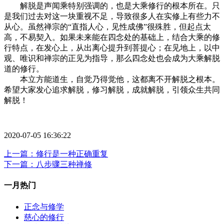
解脱是声闻乘特别强调的，也是大乘修行的根本所在。只
是我们过去对这一块重视不足，导致很多人在实修上有些力不
从心。虽然禅宗的“直指人心，见性成佛”很殊胜，但起点太
高，不易契入。如果未来能在四念处的基础上，结合大乘的修
行特点，在发心上，从出离心提升到菩提心；在见地上，以中
观、唯识和禅宗的正见为指导，那么四念处也会成为大乘解脱
道的修行。
本立方能道生，自觉乃得觉他，这都离不开解脱之根本。
希望大家发心追求解脱，修习解脱，成就解脱，引领众生共同
解脱！
2020-07-05 16:36:22
上一篇：修行是一种正确重复
下一篇：八步骤三种禅修
一月热门
正念与修学
慈心的修行