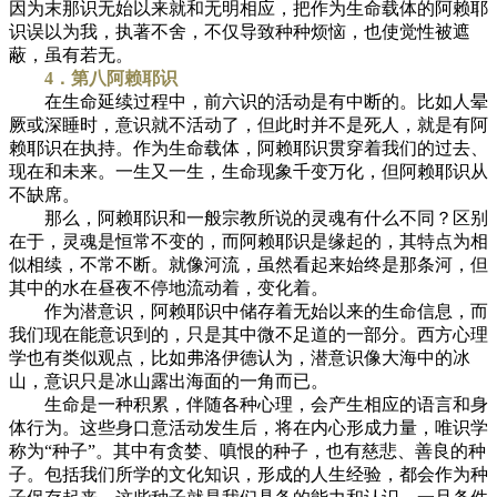
因为末那识无始以来就和无明相应，把作为生命载体的阿赖耶
识误以为我，执著不舍，不仅导致种种烦恼，也使觉性被遮
蔽，虽有若无。
4．第八阿赖耶识
在生命延续过程中，前六识的活动是有中断的。比如人晕
厥或深睡时，意识就不活动了，但此时并不是死人，就是有阿
赖耶识在执持。作为生命载体，阿赖耶识贯穿着我们的过去、
现在和未来。一生又一生，生命现象千变万化，但阿赖耶识从
不缺席。
那么，阿赖耶识和一般宗教所说的灵魂有什么不同？区别
在于，灵魂是恒常不变的，而阿赖耶识是缘起的，其特点为相
似相续，不常不断。就像河流，虽然看起来始终是那条河，但
其中的水在昼夜不停地流动着，变化着。
作为潜意识，阿赖耶识中储存着无始以来的生命信息，而
我们现在能意识到的，只是其中微不足道的一部分。西方心理
学也有类似观点，比如弗洛伊德认为，潜意识像大海中的冰
山，意识只是冰山露出海面的一角而已。
生命是一种积累，伴随各种心理，会产生相应的语言和身
体行为。这些身口意活动发生后，将在内心形成力量，唯识学
称为“种子”。其中有贪婪、嗔恨的种子，也有慈悲、善良的种
子。包括我们所学的文化知识，形成的人生经验，都会作为种