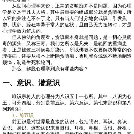
从世间心理学来说，正常的贪嗔痴并不是问题。因为心理
学是立足于凡夫人格，其中最重要的组成部分就是贪嗔痴，所
以它的关注点不在于此。只有当人们过分地贪或嗔，引发焦
虑、忧郁、躁狂等异于常人的症状，且自己无力扭转时，才是
心理学致力解决的。
但从佛法的角度看，贪嗔痴本身就是问题，是一切心灵病
毒的源头，又称三毒。我们之所以是凡夫，是轮回的重病患
者，正是被这三种病毒所染污。所以佛教不仅要解决异常的心
理疾病，还要从根本上断除贪嗔痴，否则就会源源不断地制造
烦恼，制造生死和轮回。
那么，解脱心理学到底有哪些内容？
一、意识、潜意识
唯识宗将人的心理分为八识五十一心所。其中，八识为心
王，可分四组，分别是前五识、第六意识、第七末那识和第八
阿赖耶识。
1．前五识
前五识是对世界最直接的认识，包括眼识、耳识、鼻识、
舌识、身识。这些认识来自眼根、耳根、鼻根、舌根、身根，