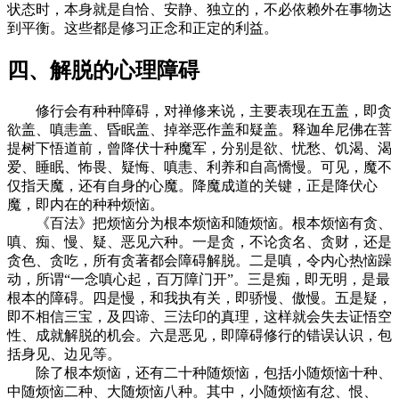
状态时，本身就是自恰、安静、独立的，不必依赖外在事物达
到平衡。这些都是修习正念和正定的利益。
四、解脱的心理障碍
修行会有种种障碍，对禅修来说，主要表现在五盖，即贪
欲盖、嗔恚盖、昏眠盖、掉举恶作盖和疑盖。释迦牟尼佛在菩
提树下悟道前，曾降伏十种魔军，分别是欲、忧愁、饥渴、渴
爱、睡眠、怖畏、疑悔、嗔恚、利养和自高憍慢。可见，魔不
仅指天魔，还有自身的心魔。降魔成道的关键，正是降伏心
魔，即内在的种种烦恼。
《百法》把烦恼分为根本烦恼和随烦恼。根本烦恼有贪、
嗔、痴、慢、疑、恶见六种。一是贪，不论贪名、贪财，还是
贪色、贪吃，所有贪著都会障碍解脱。二是嗔，令内心热恼躁
动，所谓“一念嗔心起，百万障门开”。三是痴，即无明，是最
根本的障碍。四是慢，和我执有关，即骄慢、傲慢。五是疑，
即不相信三宝，及四谛、三法印的真理，这样就会失去证悟空
性、成就解脱的机会。六是恶见，即障碍修行的错误认识，包
括身见、边见等。
除了根本烦恼，还有二十种随烦恼，包括小随烦恼十种、
中随烦恼二种、大随烦恼八种。其中，小随烦恼有忿、恨、