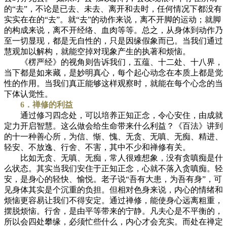
的“去”，不论是已去、未去、离开和去时，任何情况下都没有
实实在在的“去”。就“去”的动作来说，离不开脚的运动；就脚
的构成来说，离不开经络、血肉等等。总之，从身体到动作乃
至一切显现，都是无自性的，只是因缘假象而已。当我们通过
慧观加以解构，就能空掉对现象产生的执著和烦恼。
《楞严经》的视角则告诉我们，五蕴、十二处、十八界，
当下都是如来藏，是妙明真心，每个起心动念在本质上都是觉
性的作用。当我们真正能够这样观察时，就能在每个心念的当
下体认觉性。
6．禅修的利益
通过修习四念处，可以培养正知正念，令心安住，由成就
定力开启智慧。这么做会给生命带来什么利益？《百法》讲到
的十一种善心所，为信、惭、愧、无贪、无嗔、无痴、精进、
轻安、不放逸、行舍、不害，其中不少和禅修有关。
比如无贪、无嗔、无痴，常人很难想象，没有贪嗔痴是什
么状态。其实当我们安住于正知正念，心就不落入贪嗔痴。轻
安，是身心的轻快、愉悦。老子说“吾有大患，为吾有身”，可
见身体其实是个沉重的负担。但相对色身来说，内心的情绪和
烦恼更容易让我们不得安定。通过禅修，能使身心远离粗重，
摆脱烦恼。行舍，是由平等带来的宁静。凡夫心是不平衡的，
所以会四处攀缘，必须忙些什么，内心才会充实。而处在禅定