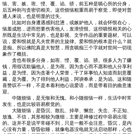
恼、害、嫉、诳、悭、覆、谄、骄，前五种是嗔心所的分身，
后五种则与贪密切相关。这些烦恼粗重而易于察觉，即使对普
通人来说，也是明显的过失。
比如对自身遭遇感到忿懑，或嫉妒他人，就会怀恨在心，
恼羞成怒，进而想要伤害他人，发泄愤恨。这些嗔恨相关的心
所既是生活中常见的，也是影视、文学作品的重要题材。可以
说，爱和恨就是凡夫世界的主旋律。爱和恨的根本是什么？就
是痴。所以佛陀真是大智慧，用贪嗔痴三个字就对世间一切现
象作了概括。
贪也有很多分身，如诳、悭、覆、谄、骄。很多人为了赚
钱，用假话欺骗他人，是为诳。因为贪心而不愿和他人分享利
益，是为悭。因为贪著个人荣誉，干了坏事怕人知道而刻意覆
藏，是为覆。为了得到他人利益，阿谀奉承，是为谄。这和随
喜赞叹不一样，不是本着利他心说爱语，而是带着目的曲意逢
迎。
中随烦恼，是无惭和无愧。和小随烦恼一样，生活中时常
发生，也是比较容易察觉的。
大随烦恼，是昏沉、散乱、掉举、懈怠、失念、不正知、
放逸、不信，其形相较为微细，主要是禅修过程中容易出现
的。这并不是说平常碰不到，只是一般不会注意。昏沉，是内
心没有力量，昏昏欲睡，就像电器没电就无法启动那样，心也