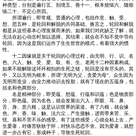
种类型，分别是遍行五、别境五、善十一、根本烦恼六、随烦
恼二十、不定心所四。
所谓遍行，即常规、普通的心理，包括作意、触、受、
想、思五种，是轮回和解脱的共同基础。换言之，轮回和解脱
都是从这些基本心理发展而来的。如果我们对此缺乏了解，就
无法在起心动念时加以选择。其结果，就会在不知不觉中导向
轮回。因为这是我们运作了生生世世的模式，有着强大的惯
性。
十二因缘就是关于轮回的心理过程，由无明、行、识、名
色、六入、触、受、爱、取、有、生、老死十二种因素构成。
如果不能解除这环环相扣的生死之链，轮回是没有尽头的。其
中，又以无明为根本，所谓“无明为父，贪爱为母”。众生因为
无明而造业，由业力推动识去投胎，就有了现在的五蕴身，包
括名和色两部分。
名是精神部分，即受蕴、想蕴、行蕴和识蕴；色是物质部
分，即色蕴。因为名色，就会发展出六入，即眼、耳、鼻、
舌、身、意六根，这是认识世界的渠道。有了六根，就会缘
色、声、香、味、触、法六尘，产生接触，进而带来苦、乐、
忧、喜和不苦不乐的感受。有了这些感受，心就会粘上去，产
生爱著，对痛苦耿耿于怀，对快乐恋恋不舍。因为爱著，就想
进一步占有它，形成种子，导致生死轮回。