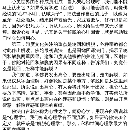
心灵世界由各种成员组成，当凡夫心出现时，我们能不能
马上认出它？如果没有学过《百法》，很可能会混淆，就像佛
经说的“心中不明，认贼为子”，把贼当作自己的儿子，以他为
至亲，处处顺从，结果财产被偷光，家业被败尽。修行也是如
此，因为不识凡夫心，听从凡夫心，所以给生命带来无尽麻
烦。探索心灵世界，尤其是关于解脱的心理因素，就是帮助我
们学会如何用心。
第三，印度文化关注的重点是轮回和解脱，各种宗教都会
对此作出解读。佛陀最初说法，也是围绕四谛法门，揭示了轮
回和解脱两重因果。这和印度其他宗教的关注点相同，区别在
于，佛陀对轮回和解脱的因果有不同诠释，告诉我们：究竟什
么是轮回，怎样才能解脱？
我们知道，学佛要发出离心，要走出轮回，走向解脱。如
果仅仅从字面理解，好像轮回是某个地方，解脱则是从这里到
达那里。所以说到出离心，有人会将此等同于出家，担心马上
要放下感情、家庭、事业，甚至因此而不敢学佛。其实佛法所
说的出离，重点是出离内在的迷惑和烦恼；解脱，则是由开启
智慧，解除迷惑和烦恼的束缚。
佛法自古就被称为心性之学，简称心学，用现在的话说就
是“心理学”。我们知道心理学有不同流派，如果要给佛法加个
定义，就应该是“解脱心理学”。那么，它和世间心理学最大的
不同在哪里？