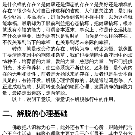
是什么样的存在？是健康还是病态的存在？是美好还是糟糕的
存在？很少有人对自己作这样的省察。人们更关注的，是拥有
多少财富，多高地位，进而为得到名利不择手段，以为这样就
能幸福。最后却为了眼前利益把心态搞坏，把健康搞坏，根本
就没有幸福的能力，可谓舍本逐末。事实上，你是什么远比拥
有什么更重要。因为拥有只是暂时的，而你是什么样的存在，
不仅关系到当下的幸福，也关系到尽未来际的幸福。
转依，就是改变你的存在，转染为净，转迷为悟。就像园
丁要清除花园中的荆棘和杂草，我们也要清除生命花园中的烦
恼种子，培育善的力量、爱的力量、慈悲的力量，为它们提供
阳光、水分和养料，使生命系统不断优化。迷和悟，是代表内
在的无明和觉性，前者是无始以来的存在，后者也是生命本自
具足的，有待开发。解脱心理学所做的，就是通过闻思修、八
正道成就智慧，从而转变杂染的轮回心理，发展清净的解脱力
量，最终走出迷惑，走向解脱。
以上，说明了意识、潜意识在解脱修行中的作用。
二、解脱的心理基础
佛教把八识称为心王，此外还有五十一心所，跟随并配合
心王产生活动。解脱心理学主要立足于心所展开，其中又分六