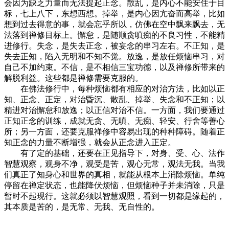
会因为缺乏力量而无法提起正念。散乱，是内心不能安住于目
标，七上八下，东想西想。掉举，是内心因亢奋而高举，比如
想到过去得意的事，就会忘乎所以，仿佛在空中飘来飘去，无
法落到禅修目标上。懈怠，是随顺贪嗔痴的不良习性，不能精
进修行。失念，是失去正念，被妄念的串习左右。不正知，是
失去正知，陷入无明和不知不觉。放逸，是放任烦恼串习，对
自己不加约束。不信，是不相信三宝功德，以及禅修所带来的
解脱利益。这些都是禅修需要克服的。
在佛法修行中，每种烦恼都有相应的对治方法，比如以正
知、正念、正定，对治昏沉、散乱、掉举、失念和不正知；以
精进对治懈怠和放逸；以正信对治不信。一方面，我们要通过
正知正念的训练，成就无贪、无嗔、无痴、轻安、行舍等善心
所；另一方面，还要克服禅修中容易出现的种种障碍。随着正
知正念的力量不断增强，就会从正念进入正定。
有了定的基础，还要在正见指导下，对身、受、心、法作
智慧观察，观身不净，观受是苦，观心无常，观法无我。当我
们真正了知身心和世界的真相，就能从根本上消除烦恼。单纯
停留在禅定状态，也能降伏烦恼，但烦恼种子并未消除，只是
暂时不起现行。这就必须以智慧观照，看到一切都是缘起的，
其本质是苦的，是无常、无我、无自性的。