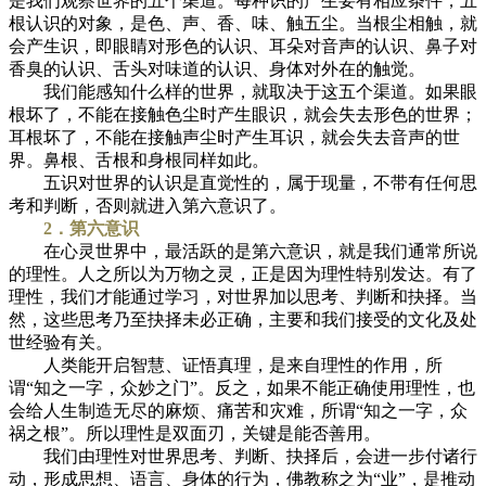
是我们观察世界的五个渠道。每种识的产生要有相应条件，五
根认识的对象，是色、声、香、味、触五尘。当根尘相触，就
会产生识，即眼睛对形色的认识、耳朵对音声的认识、鼻子对
香臭的认识、舌头对味道的认识、身体对外在的触觉。
我们能感知什么样的世界，就取决于这五个渠道。如果眼
根坏了，不能在接触色尘时产生眼识，就会失去形色的世界；
耳根坏了，不能在接触声尘时产生耳识，就会失去音声的世
界。鼻根、舌根和身根同样如此。
五识对世界的认识是直觉性的，属于现量，不带有任何思
考和判断，否则就进入第六意识了。
2．第六意识
在心灵世界中，最活跃的是第六意识，就是我们通常所说
的理性。人之所以为万物之灵，正是因为理性特别发达。有了
理性，我们才能通过学习，对世界加以思考、判断和抉择。当
然，这些思考乃至抉择未必正确，主要和我们接受的文化及处
世经验有关。
人类能开启智慧、证悟真理，是来自理性的作用，所
谓“知之一字，众妙之门”。反之，如果不能正确使用理性，也
会给人生制造无尽的麻烦、痛苦和灾难，所谓“知之一字，众
祸之根”。所以理性是双面刃，关键是能否善用。
我们由理性对世界思考、判断、抉择后，会进一步付诸行
动，形成思想、语言、身体的行为，佛教称之为“业”，是推动