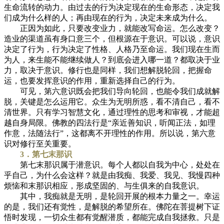
生命流转的动力。由过去的行为决定现在的生命形态，决定我
们成为什么样的人；再由现在的行为，决定未来成为什么。
正因为如此，只要改变业力，就能改写命运。怎么改变？
造业的渠道虽有身口意三个，但根源在于意识。可以说，意识
决定了行为，行为决定了性格、人格乃至命运。我们现在生而
为人，来生能不能继续做人？到底会进入哪一道？都取决于业
力，取决于意识。修行也是同样，我们想解脱轮回，把握命
运，也要发挥意识的作用，重新选择自己的行为。
可见，第六意识既会把我们导向轮回，也能令我们成就解
脱，关键是怎么运用它。众生为无明所惑，看不清自己，看不
清世界。只有学习智慧文化，通过理性的思考和审视，才能超
越自身局限。佛教的四法行是“亲近善知识，听闻正法，如理
作意，法随法行”，这都离不开理性的作用。所以说，第六意
识对修行至关重要。
3．第七末那识
第七末那识属于潜意识。每个人都以自我为中心，处处在
乎自己，为什么会这样？就是由我痴、我爱、我见、我慢四种
烦恼和末那识相应，形成坚固的、与生俱来的自我意识。
其中，我痴就是无明，是轮回开展的根本力量之一。幸运
的是，我们还有觉性，是解脱的希望所在。佛陀在菩提树下证
悟时发现，一切众生都有觉醒潜质，都能完成自我拯救。只是