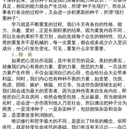
子保存起来。这些种子就是我们具备的能力和认识，一旦条件
具足，相应的能力就会产生活动，所谓“种子生现行”。而在从
事各行各业的过程中，又会进一步积累新的种子，所谓“现行
熏种子”。
学习就是不断重复的过程。我们今天有各自的性格、能
力、兴趣、爱好，正是长期积累的结果。因为重复内容不同，
所以生命的累积千差万别，由此造就每个众生的独特性。但人
类的重复并不是机械的，每一次重复，都会或多或少介入意识
成分，使心行发生变化。可见，重复什么非常重要。
5．转 依
如果把心灵比作花园，其中有芬芳的花朵、美好的果实，
就像我们内心有善的力量、爱的力量、慈悲的力量。一旦这些
力量产生作用，不仅会滋润自己的心田，也会给社会大众带来
利益。同时，我们内心也有种种不善的力量，如贪婪、仇恨、
焦虑、阴暗、嫉妒、狭隘、对立等。当这些负面情绪生起时，
我们就会成为最大的受害者。因为这种伤害来自生命内在，即
使把自己关在房间，依然会饱受煎熬，无从躲避。而当烦恼外
化时，还会进一步伤害到他人乃至社会。所以佛法把种子分为
两类，一是清净种子，一是杂染种子，包括烦恼杂染和业杂
染，是需要改变和消除的。
唯识修行和哲学最大的不同，是提出了转依的概念。依即
依托，就是转变生命依托的基础。我们有没有关注过——自己