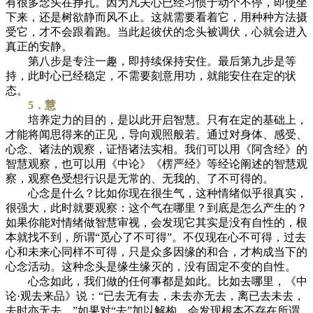
有很多念头在挣扎。因为凡夫心已经习惯于动个不停，即使坐
下来，还是树欲静而风不止。这就需要看着它，用种种方法摄
受它，才不会跟着跑。当此起彼伏的念头被调伏，心就会进入
真正的安静。
第八步是专注一趣，即持续保持安住。最后第九步是等
持，此时心已经稳定，不需要刻意用功，就能安住在定的状
态。
5．慧
培养定力的目的，是以此开启智慧。只有在定的基础上，
才能将闻思得来的正见，导向观照般若。通过对身体、感受、
心念、诸法的观察，证悟诸法实相。我们可以用《阿含经》的
智慧观察，也可以用《中论》《楞严经》等经论阐述的智慧观
察，观察色受想行识是无常的、无我的、了不可得的。
心念是什么？比如你现在很生气，这种情绪似乎很真实，
很强大，此时就要观察：这个气在哪里？到底是怎么产生的？
如果你能对情绪做智慧审视，会发现它其实是没有自性的，根
本就找不到，所谓“觅心了不可得”。不仅现在心不可得，过去
心和未来心同样不可得，只是众多因缘的和合，才构成当下的
心念活动。这种念头是缘生缘灭的，没有固定不变的自性。
心念如此，我们做的任何事都是如此。比如去哪里，《中
论·观去来品》说：“已去无有去，未去亦无去，离已去未去，
去时亦无去。”如果对“去”加以解构，会发现根本不存在所谓