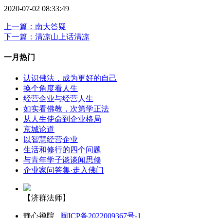
2020-07-02 08:33:49
上一篇：南大答疑
下一篇：清凉山上话清凉
一月热门
认识佛法，成为更好的自己
换个角度看人生
经营企业与经营人生
如实看佛教，次第学正法
从人生使命到企业格局
京城论道
以智慧经营企业
生活和修行的四个问题
与青年学子谈谈闻思修
企业家问答集·走入佛门
【济群法师】
静心禅院
闽ICP备2022009367号-1