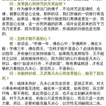
问：发菩提心和持咒的关系如何？
答：作为修学大乘法门的佛子，不论持咒还是诵经、念
佛，都要以菩提心去做。那样的话，我们所修的一切善行将迅
速增长。如果说，每做一件善行能使我们离佛道更近一步。而
发菩提心去做，这一步所跨越的距离，或许会是原来的百千万
倍乃至更多。因为菩提心是无限的，所成就的功德也是无限
的。
问：怎样才能不退初心？
答：俗话说，“学佛一年，佛在心中；学佛两年，佛在大
殿；学佛三年，佛在西天。”怎样才能不退道心？必须有善知
识指导，并依修行次第持续修习。如果既无老师指导，又不能
持之以恒，就很难保持初心。因为我们的心行基础是凡夫心，
所以，修行“如逆水行舟，不进则退”。唯有勇猛精进，才有足
够的力量抵抗凡夫心，逆流而上，不退初心。
问：未能持好戒，又厌离凡夫心而发菩提心，能否了脱生
死？
答：戒律未持好，凡夫心未完全弃舍，是很正常的。对大
小乘各种戒律毫无违犯，确实有一定难度。如有违犯，应立即
忏悔，誓不再犯。发起菩提心之后，也不会立刻解决所有问
题。对于凡夫来说，初发心只是世俗菩提心，而且只是一念的
力量。所以，还要积极克服凡夫心，以空性见消融我法二执。