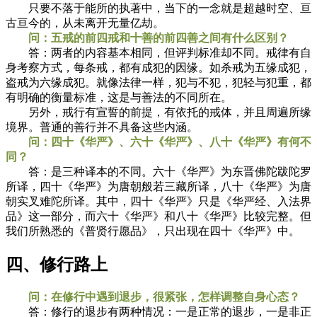
只要不落于能所的执著中，当下的一念就是超越时空、亘
古亘今的，从未离开无量亿劫。
问：五戒的前四戒和十善的前四善之间有什么区别？
答：两者的内容基本相同，但评判标准却不同。戒律有自
身考察方式，每条戒，都有成犯的因缘。如杀戒为五缘成犯，
盗戒为六缘成犯。就像法律一样，犯与不犯，犯轻与犯重，都
有明确的衡量标准，这是与善法的不同所在。
另外，戒行有宣誓的前提，有依托的戒体，并且周遍所缘
境界。普通的善行并不具备这些内涵。
问：四十《华严》、六十《华严》、八十《华严》有何不
同？
答：是三种译本的不同。六十《华严》为东晋佛陀跋陀罗
所译，四十《华严》为唐朝般若三藏所译，八十《华严》为唐
朝实叉难陀所译。其中，四十《华严》只是《华严经、入法界
品》这一部分，而六十《华严》和八十《华严》比较完整。但
我们所熟悉的《普贤行愿品》，只出现在四十《华严》中。
四、修行路上
问：在修行中遇到退步，很紧张，怎样调整自身心态？
答：修行的退步有两种情况：一是正常的退步，一是非正