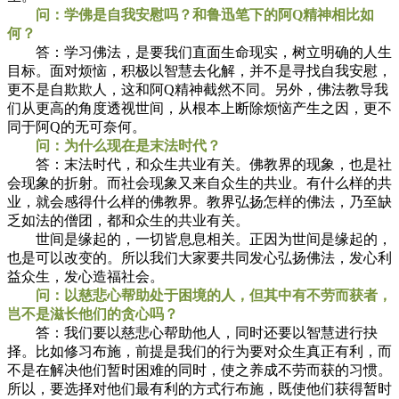
问：学佛是自我安慰吗？和鲁迅笔下的阿Q精神相比如
何？
答：学习佛法，是要我们直面生命现实，树立明确的人生
目标。面对烦恼，积极以智慧去化解，并不是寻找自我安慰，
更不是自欺欺人，这和阿Q精神截然不同。另外，佛法教导我
们从更高的角度透视世间，从根本上断除烦恼产生之因，更不
同于阿Q的无可奈何。
问：为什么现在是末法时代？
答：末法时代，和众生共业有关。佛教界的现象，也是社
会现象的折射。而社会现象又来自众生的共业。有什么样的共
业，就会感得什么样的佛教界。教界弘扬怎样的佛法，乃至缺
乏如法的僧团，都和众生的共业有关。
世间是缘起的，一切皆息息相关。正因为世间是缘起的，
也是可以改变的。所以我们大家要共同发心弘扬佛法，发心利
益众生，发心造福社会。
问：以慈悲心帮助处于困境的人，但其中有不劳而获者，
岂不是滋长他们的贪心吗？
答：我们要以慈悲心帮助他人，同时还要以智慧进行抉
择。比如修习布施，前提是我们的行为要对众生真正有利，而
不是在解决他们暂时困难的同时，使之养成不劳而获的习惯。
所以，要选择对他们最有利的方式行布施，既使他们获得暂时