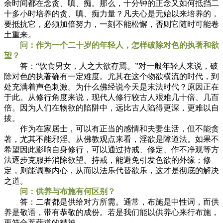
余时间都在念贪、嗔、痴。那么，十分钟的正念又如何抵挡二
十多小时培养的贪、嗔、痴力量？凡夫心是无始以来培养的，
要抵抗它，必须加倍努力，一刻不能松懈，否则它随时可能卷
土重来。
问：作为一个二十岁的年轻人，怎样破除对色的执著和欲
望？
答：“饮食男女，人之大欲存焉。”对一般年轻人来说，破
除对色的执著确有一定难度。尤其在这个物欲横流的时代，到
处充满着声色刺激。为什么佛经说今天是末法时代？原因正在
于此。从修行角度来说，现代人修行较古人艰难几十倍、几百
倍。因为人们在物欲的陷阱中，远比古人陷得更深，更难以自
拔。
作为在家居士，可以有正当的感情和夫妻生活，但不能贪
著，尤其不能邪淫。从佛教观点来看，淫欲是障道法。如果不
希望因此影响自身修行，可以通过持戒、修定、作不净观等方
法逐步克服并消除欲望。持戒，能避免引发色欲的外缘；修
定，则能调整内心，从而以法乐代替欲乐，这才是彻底的解决
之道。
问：供养与布施有何区别？
答：二者都是供给对方所需。通常，布施是中性词，而供
养是敬语，带有恭敬的成份。若是我们能以供养心来行布施，
更符合菩萨道的精神。