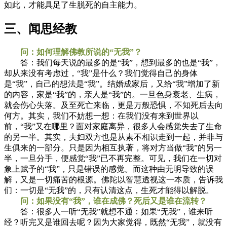
如此，才能具足了生脱死的自主能力。
三、闻思经教
问：如何理解佛教所说的“无我”？
答：我们每天说的最多的是“我”，想到最多的也是“我”，
却从来没有考虑过，“我”是什么？我们觉得自己的身体
是“我”，自己的想法是“我”。结婚成家后，又给“我”增加了新
的内容，家是“我”的，亲人是“我”的。一旦色身衰老、生病，
就会伤心失落。及至死亡来临，更是万般恐惧，不知死后去向
何方。其实，我们不妨想一想：在我们没有来到世界以
前，“我”又在哪里？面对家庭离异，很多人会感觉失去了生命
的另一半。其实，夫妇双方也是从素不相识走到一起，并非与
生俱来的一部分。只是因为相互执著，将对方当做“我”的另一
半，一旦分手，便感觉“我”已不再完整。可见，我们在一切对
象上赋予的“我”，只是错误的感觉。而这种由无明导致的误
解，又是一切痛苦的根源。佛陀以智慧透视这一本质，告诉我
们：一切是“无我”的，只有认清这点，生死才能得以解脱。
问：如果没有“我”，谁在成佛？死后又是谁在流转？
答：很多人一听“无我”就想不通：如果“无我”，谁来听
经？听完又是谁回去呢？因为大家觉得，既然“无我”，就没有