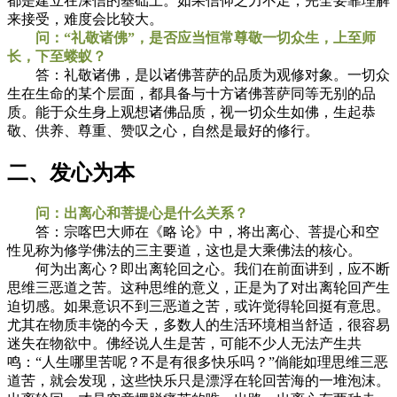
都是建立在深信的基础上。如果信仰之力不足，完全要靠理解
来接受，难度会比较大。
问：“礼敬诸佛”，是否应当恒常尊敬一切众生，上至师
长，下至蝼蚁？
答：礼敬诸佛，是以诸佛菩萨的品质为观修对象。一切众
生在生命的某个层面，都具备与十方诸佛菩萨同等无别的品
质。能于众生身上观想诸佛品质，视一切众生如佛，生起恭
敬、供养、尊重、赞叹之心，自然是最好的修行。
二、发心为本
问：出离心和菩提心是什么关系？
答：宗喀巴大师在《略 论》中，将出离心、菩提心和空
性见称为修学佛法的三主要道，这也是大乘佛法的核心。
何为出离心？即出离轮回之心。我们在前面讲到，应不断
思维三恶道之苦。这种思维的意义，正是为了对出离轮回产生
迫切感。如果意识不到三恶道之苦，或许觉得轮回挺有意思。
尤其在物质丰饶的今天，多数人的生活环境相当舒适，很容易
迷失在物欲中。佛经说人生是苦，可能不少人无法产生共
鸣：“人生哪里苦呢？不是有很多快乐吗？”倘能如理思维三恶
道苦，就会发现，这些快乐只是漂浮在轮回苦海的一堆泡沫。