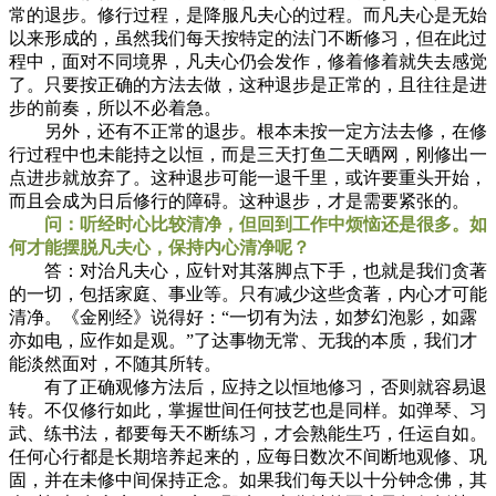
常的退步。修行过程，是降服凡夫心的过程。而凡夫心是无始
以来形成的，虽然我们每天按特定的法门不断修习，但在此过
程中，面对不同境界，凡夫心仍会发作，修着修着就失去感觉
了。只要按正确的方法去做，这种退步是正常的，且往往是进
步的前奏，所以不必着急。
另外，还有不正常的退步。根本未按一定方法去修，在修
行过程中也未能持之以恒，而是三天打鱼二天晒网，刚修出一
点进步就放弃了。这种退步可能一退千里，或许要重头开始，
而且会成为日后修行的障碍。这种退步，才是需要紧张的。
问：听经时心比较清净，但回到工作中烦恼还是很多。如
何才能摆脱凡夫心，保持内心清净呢？
答：对治凡夫心，应针对其落脚点下手，也就是我们贪著
的一切，包括家庭、事业等。只有减少这些贪著，内心才可能
清净。《金刚经》说得好：“一切有为法，如梦幻泡影，如露
亦如电，应作如是观。”了达事物无常、无我的本质，我们才
能淡然面对，不随其所转。
有了正确观修方法后，应持之以恒地修习，否则就容易退
转。不仅修行如此，掌握世间任何技艺也是同样。如弹琴、习
武、练书法，都要每天不断练习，才会熟能生巧，任运自如。
任何心行都是长期培养起来的，应每日数次不间断地观修、巩
固，并在未修中间保持正念。如果我们每天以十分钟念佛，其