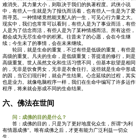
难消失。其力量大小，则取决于我们的执著程度。武侠小说
中，有些人一生就是为了报仇而活着，也有些人一生是为了爱
而寻觅。一种情绪竟然能支配人的一生，可见心行力量之大。
现实中，我们也常常可以看到，有些人是为了事业而活，有些
人是为了信念而活，有些人是为了某种情感而活。所有这些，
都会成为无尽生命中的积累。往昔未了的心愿，会在今生继
续；今生未了的事情，会在未来继续。
轮回，就是生命的重复，不过有些是低级的重复，有些是
高级的重复。凡夫的生命，是低级重复；菩提道的修行，则是
高级重复。世人虽然文化和生活习惯不同，但基本欲望是相同
的，无非是饮食男女，无非是衣食住行。这些就是生命中形成
的因，当它们现行时，就会产生结果。心念延续的过程，其实
也是业力。就像电脑程序一样，我们在生命中编写了许多运作
程序，将来就会形成不同的生命结果。
六、佛法在世间
问：成佛的目的是什么？
答：成佛的目的，只是为了更好地度化众生，所谓“为利
有情愿成佛”。唯有成佛之后，才更有能力广泛利益一切众
生。