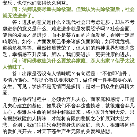
安乐，也使他们获得长久利益。
问：法师说要尽量去除欲望。但我认为去除欲望后，社会
就无法进步了。
答：进步的意义是什么？现代社会只考虑进步，却从不考
虑进步的意义是什么。难道进步就是发展经济吗？社会全面、
健康的发展才是进步，而不是某方面的片面发展，否则一定是
畸形的。如今，片面发展已带来诸多负面影响，如环境危机、
道德危机等等。虽然物质繁荣了，但人们的精神世界却极为贫
乏，幸福感不升反降。所以，我们要进步，更要健康的进步。
问：请问佛教徒为什么要放弃家庭、亲人出家？似乎太没
人情味了。
答：出家是否没有人情味呢？有句话是：“不俗即仙骨，
多情乃佛心。”菩提心教法要求我们，做任何一件事都要心系
众生。可见，学佛不是无情而是多情，是对一切众生的真情大
爱。
但在修行过程中，必须舍弃凡夫心。而家庭和感情，正是
凡夫心建立的基础。如果我们不舍弃这些执著，就很难舍弃凡
夫心，很难从生命的局限中解脱出来，将小爱升华到大爱。只
有摆脱狭隘的人情味，才能将有限的悲悯之心扩展到大慈大
悲。否则，我们往往只会想着身边的家庭、亲人，很难将同样
的爱扩展开去，对天下苍生产生无限的关爱和慈悲。