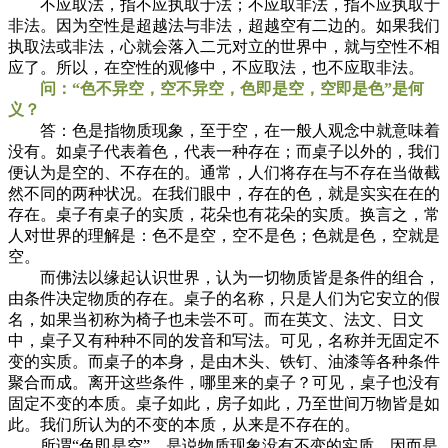
不应取法，指不应执取于法；不应取非法，指不应执取于
非法。因为空性是超越法与非法，超越空有二边的。如果我们
执取法或非法，心就会落入二元对立的世界中，就与空性不相
应了。所以，在空性的观修中，不应取法，也不应取非法。
问：“色不异空，空不异空，色即是空，空即是色”是何
义？
答：色是指物质现象，至于空，在一般人观念中就意味着
没有。如桌子代表着色，代表一种存在；而桌子以外的，我们
便认为是空的、不存在的。通常，人们将存在与不存在当做截
然不同的两种状况。在我们眼中，存在的色，就是实实在在的
存在。桌子有桌子的实质，花朵也有花朵的实质。换言之，常
人对世界的理解是：色不是空，空不是色；色就是色，空就是
空。
而佛法以缘起认识世界，认为一切物质皆是条件的组合，
由条件决定物质的存在。桌子的名称，只是人们为它安立的假
名，如果当初称为椅子也未尝不可。而在英文、法文、日文
中，桌子又有种种不同的发音和写法。可见，名称并无固定不
变的实质。而桌子的本身，是由木头、铁钉、油漆等各种条件
聚合而成。离开这些条件，哪里来的桌子？可见，桌子也没有
固定不变的本质。桌子如此，房子如此，乃至世间万物皆是如
此。我们所认为的不变的本质，从来是不存在的。
所谓“色即是空”，是说物质现象没有不变的实质，因而是