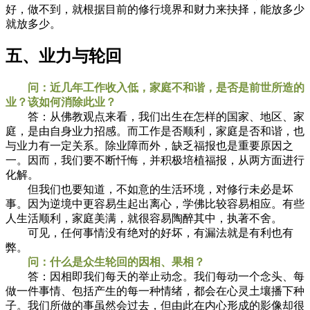
好，做不到，就根据目前的修行境界和财力来抉择，能放多少
就放多少。
五、业力与轮回
问：近几年工作收入低，家庭不和谐，是否是前世所造的
业？该如何消除此业？
答：从佛教观点来看，我们出生在怎样的国家、地区、家
庭，是由自身业力招感。而工作是否顺利，家庭是否和谐，也
与业力有一定关系。除业障而外，缺乏福报也是重要原因之
一。因而，我们要不断忏悔，并积极培植福报，从两方面进行
化解。
但我们也要知道，不如意的生活环境，对修行未必是坏
事。因为逆境中更容易生起出离心，学佛比较容易相应。有些
人生活顺利，家庭美满，就很容易陶醉其中，执著不舍。
可见，任何事情没有绝对的好坏，有漏法就是有利也有
弊。
问：什么是众生轮回的因相、果相？
答：因相即我们每天的举止动念。我们每动一个念头、每
做一件事情、包括产生的每一种情绪，都会在心灵土壤播下种
子。我们所做的事虽然会过去，但由此在内心形成的影像却很