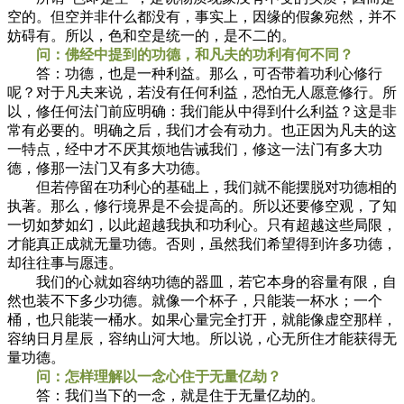
空的。但空并非什么都没有，事实上，因缘的假象宛然，并不
妨碍有。所以，色和空是统一的，是不二的。
问：佛经中提到的功德，和凡夫的功利有何不同？
答：功德，也是一种利益。那么，可否带着功利心修行
呢？对于凡夫来说，若没有任何利益，恐怕无人愿意修行。所
以，修任何法门前应明确：我们能从中得到什么利益？这是非
常有必要的。明确之后，我们才会有动力。也正因为凡夫的这
一特点，经中才不厌其烦地告诫我们，修这一法门有多大功
德，修那一法门又有多大功德。
但若停留在功利心的基础上，我们就不能摆脱对功德相的
执著。那么，修行境界是不会提高的。所以还要修空观，了知
一切如梦如幻，以此超越我执和功利心。只有超越这些局限，
才能真正成就无量功德。否则，虽然我们希望得到许多功德，
却往往事与愿违。
我们的心就如容纳功德的器皿，若它本身的容量有限，自
然也装不下多少功德。就像一个杯子，只能装一杯水；一个
桶，也只能装一桶水。如果心量完全打开，就能像虚空那样，
容纳日月星辰，容纳山河大地。所以说，心无所住才能获得无
量功德。
问：怎样理解以一念心住于无量亿劫？
答：我们当下的一念，就是住于无量亿劫的。