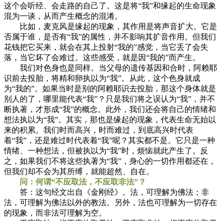
这个会听经、会走路的自己了。这是将“我”和缘起的生命现象
混为一谈，从而产生概念的混淆。
比如，麦克风是缘起的现象，其作用是将声音扩大。它是
否属于谁，是否有“我”的属性，并不影响其扩音作用。但我们
花钱把它买来，就会在其上投射“我的”感觉，当它丢了会失
落，当它坏了会难过。这些感受，就是因“我的”而产生。
我们对色身也是同样。当父母的遗传基因和合时，阿赖耶
识前去投胎，将精和卵执以为“我”。从此，这个色身就成
为“我的”。如果当时是别的阿赖耶识去投胎，那这个身体就是
别人的了，哪里能代表“我”？只是我们将之误认为“我”，并不
断执著，才形成“我”的概念。此外，我们还会将自己的情绪和
想法执以为“我”。其实，那也是缘起的现象，代表生命无始以
来的积累。我们时而高兴，时而难过，到底高兴时代表
着“我”，还是难过时代表着“我”呢？其实都不是。它只是一种
情绪、一种想法，但被执以为“我”时，烦恼就此产生了。反
之，如果我们不将这些执著为“我”，身心的一切作用都还在，
但我们却不会为其所缚，就能超然、自在。
问：何谓“不应取法，不应取非法”？
答：这句经文出自《金刚经》。法，可理解为佛法；非
法，可理解为佛法以外的教法。另外，法也可理解为一切存在
的现象，而非法可理解为空。