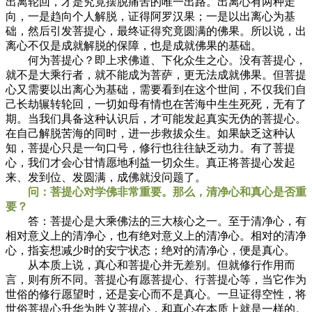
出离轮回，才是究竟摆脱痛苦的唯一出路。出离心有两种走
向，一是趋向个人解脱，证得阿罗汉果；一是以出离心为基
础，然后引发菩提心，最终证得究竟圆满的佛果。所以说，出
离心不仅是成就解脱的保障，也是成就佛果的基础。
何为菩提心？即上求佛道、下化众生之心。没有菩提心，
就不是大乘行者，就不能成为菩萨，更无法成就佛果。但菩提
心又需要以出离心为基础，需要看到在这个世间，不仅我们自
己长劫辗转轮回，一切如母有情也在苦海中生生死死，无有了
期。当我们具备这种认识后，才可能发起真实无伪的菩提心。
在自己解脱苦海的同时，进一步救拔众生。如果缺乏这种认
知，菩提心只是一句口号，修行也往往缺乏动力。有了菩提
心，我们才会心甘情愿地利益一切众生。真正将菩提心发起
来、发到位、发圆满，成佛就没问题了。
问：菩提心对学佛非常重要。那么，清净心和真心是否重
要？
答：菩提心是大乘佛法的三大核心之一。至于清净心，有
相对意义上的清净心，也有绝对意义上的清净心。相对的清净
心，指妄想减少时的安宁状态；绝对的清净心，便是真心。
从本质上说，真心和菩提心并无差别。但就修行作用而
言，则有所不同。菩提心有愿菩提心、行菩提心等，当它作为
世俗的修行愿望时，还是妄心而不是真心。一旦证得空性，将
世俗菩提心升华为胜义菩提心，和真心在本质上就是一样的。