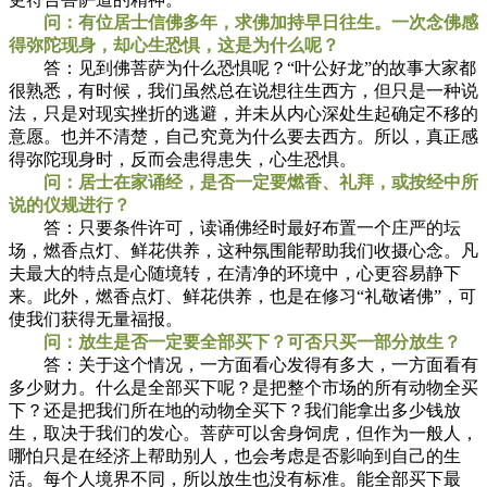
问：有位居士信佛多年，求佛加持早日往生。一次念佛感
得弥陀现身，却心生恐惧，这是为什么呢？
答：见到佛菩萨为什么恐惧呢？“叶公好龙”的故事大家都
很熟悉，有时候，我们虽然总在说想往生西方，但只是一种说
法，只是对现实挫折的逃避，并未从内心深处生起确定不移的
意愿。也并不清楚，自己究竟为什么要去西方。所以，真正感
得弥陀现身时，反而会患得患失，心生恐惧。
问：居士在家诵经，是否一定要燃香、礼拜，或按经中所
说的仪规进行？
答：只要条件许可，读诵佛经时最好布置一个庄严的坛
场，燃香点灯、鲜花供养，这种氛围能帮助我们收摄心念。凡
夫最大的特点是心随境转，在清净的环境中，心更容易静下
来。此外，燃香点灯、鲜花供养，也是在修习“礼敬诸佛”，可
使我们获得无量福报。
问：放生是否一定要全部买下？可否只买一部分放生？
答：关于这个情况，一方面看心发得有多大，一方面看有
多少财力。什么是全部买下呢？是把整个市场的所有动物全买
下？还是把我们所在地的动物全买下？我们能拿出多少钱放
生，取决于我们的发心。菩萨可以舍身饲虎，但作为一般人，
哪怕只是在经济上帮助别人，也会考虑是否影响到自己的生
活。每个人境界不同，所以放生也没有标准。能全部买下最