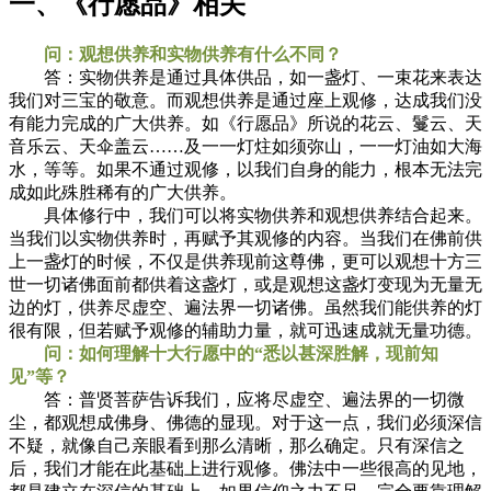
一、《行愿品》相关
问：观想供养和实物供养有什么不同？
答：实物供养是通过具体供品，如一盏灯、一束花来表达
我们对三宝的敬意。而观想供养是通过座上观修，达成我们没
有能力完成的广大供养。如《行愿品》所说的花云、鬘云、天
音乐云、天伞盖云……及一一灯炷如须弥山，一一灯油如大海
水，等等。如果不通过观修，以我们自身的能力，根本无法完
成如此殊胜稀有的广大供养。
具体修行中，我们可以将实物供养和观想供养结合起来。
当我们以实物供养时，再赋予其观修的内容。当我们在佛前供
上一盏灯的时候，不仅是供养现前这尊佛，更可以观想十方三
世一切诸佛面前都供着这盏灯，或是观想这盏灯变现为无量无
边的灯，供养尽虚空、遍法界一切诸佛。虽然我们能供养的灯
很有限，但若赋予观修的辅助力量，就可迅速成就无量功德。
问：如何理解十大行愿中的“悉以甚深胜解，现前知
见”等？
答：普贤菩萨告诉我们，应将尽虚空、遍法界的一切微
尘，都观想成佛身、佛德的显现。对于这一点，我们必须深信
不疑，就像自己亲眼看到那么清晰，那么确定。只有深信之
后，我们才能在此基础上进行观修。佛法中一些很高的见地，